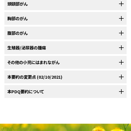
頭頸部がん
序
15歳未満の患者ではこれらのがんは非常にまれにしかみられず、証拠のほ
胸部のがん
小児および青年におけるがんはまれであるが、小児がんの全発生率は1975
とんどは小規模なケースシリーズまたは小児および成人の患者を合わせた
年以降徐々に増加している。
小児および青年のがん患者については、小
[
1
]
コホートから得られている点を強調する必要がある。
以下に、こうした胸部のがんの予後、診断、分類、および治療を考察する。15
腹部のがん
児期および青年期に発生するがんの治療経験を有するがん専門家から構成
歳未満の患者でこれらのがんがみられることは非常にまれであり、証拠の
される集学的チームのある医療機関への紹介を検討すべきである。この集
小児肉腫はしばしば頭頸部領域に発生するが、これらは他のセクションで記
ほとんどはケースシリーズから得られていることを強調する必要がある。
学的チームのアプローチとは、至適生存期間および至適QOLを得られるよ
以下に、腹部のがんに関する予後、診断、分類、および治療を考察する。15
生殖器/泌尿器の腫瘍
述する。まれな小児頭頸部がんには以下のものがある：
うな治療、支持療法、およびリハビリテーションを小児が必ず受けられるよう
[
1
]
歳未満の患者でこれらのがんがみられることは非常にまれであり、証拠の
にするために、プライマリケア医、小児外科医、放射線腫瘍医、小児内科腫瘍
ほとんどがケースシリーズから得られていることを強調する必要がある。（腎
以下に、生殖器/泌尿器の腫瘍の予後、診断、分類、および治療を考察する。
その他の小児にはまれながん
上咽頭がん
まれな小児の胸部のがんには以下のものがある：
医/血液専門医、リハビリテーション専門家、小児専門看護師、社会福祉士な
腫瘍に関する情報については、
ウィルムス腫瘍とその他の小児腎腫瘍の治
15歳未満の患者でこれらの腫瘍がみられることは非常にまれであり、証拠
どの技術を集結したものである。（小児および青年のがんの支持療法に関
療
に関するPDQ要約を参照のこと。）
のほとんどがケースシリーズから得られていることを強調する必要がある。
以下に、その他の小児にはまれながんの予後、診断、分類、および治療を考
本要約の変更点 (02/10/2021)
詳しい情報については、
小児上咽頭がんの治療
に関するPDQ要約を参照の
乳がん
する具体的な情報については、PDQの
支持療法および緩和ケア
の要約を参
察する。15歳未満の患者でこれらのがんがみられることは非常にまれであ
こと。
まれな小児の腹部のがんには以下のものがある：
まれな小児の生殖器/泌尿器の腫瘍には以下のものがある：
照のこと。）
り、証拠のほとんどがケースシリーズから得られていることを強調する必要
PDQがん情報要約は定期的に見直され、新情報が利用可能になり次第更
本PDQ要約について
詳しい情報については、
小児乳がんの治療
に関するPDQ要約を参照のこ
がある。
新される。本セクションでは、上記の日付における本要約最新変更点を記
感覚神経芽腫
と。
米国小児科学会によって、小児がん施設とそれらが小児がん患者の治療に
副腎皮質がん
膀胱がん
述する。
おいて担う役割に関するガイドラインが概説されている。
このような小
[
2
]
その他の小児にはまれながんには以下のものがある：
本要約の目的
詳しい情報については、
小児感覚神経芽腫の治療
に関するPDQ要約を参照
肺がん
詳しい情報については、成人の
小児副腎皮質がんの治療
に関するPDQ要約
詳しい情報については、
小児膀胱がんの治療
に関するPDQ要約を参照のこ
児がん施設では、小児および青年に発症するほとんどの種類のがんに関す
その他の小児にはまれながん
のこと。
を参照のこと。
と。
医療専門家向けの本PDQがん情報要約では、小児にはまれながんの治療
る臨床試験が行われており、大半の患者およびその家族に参加する機会が
中皮腫
小児における肺の悪性新生物の大半は、転移病変によるもので、原発性悪
新規のサブセクションとして
中皮腫
が追加された。
について、包括的な、専門家の査読を経た、そして証拠に基づいた情報を提
与えられている。小児および青年のがんに関する臨床試験は一般に、現在