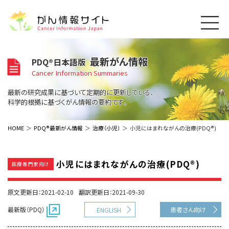
このサイトについて
最新がん情報
PDQ®日本語版
About Cancer Information Japan
Cancer Information Summaries
ご利用規約
がんの種類
最新の研究成果に基づいて定期的に更新している、
Cancer Types
プライバシーポリシー
科学的根拠に基づくがん情報の要約です。
お問い合わせ
脳神経
泌尿器
内分泌
最新がん情報
HOME
PDQ®最新がん情報
治療（小児）
小児にはまれながんの治療(PDQ®)
Summaries
寄附・協賛のお願い
眼
婦人科
原発不明
寄附・協賛一覧
頭頸部
皮膚
治療（成人）
がん用語辞書
小児
小児にはまれながんの治療(PDQ®)
医療専門家向け
沿革
Dictionary
呼吸器
骨軟部
治療（小児）
支持療法と緩和ケア
関連リンク
支持療法と緩和ケア
乳腺
造血器
原文更新日：2021-02-10
翻訳更新日：2021-09-30
お知らせ一覧
補完代替医療
News
スクリーニング（検診）
消化管
AIDs関連
最新版（PDQ）
患者さん向け
ENGLISH
予防
肝胆膵
胚細胞
全般