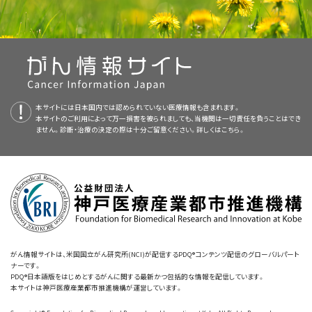
甲状腺腫瘍
性腫瘍と転移腫瘍の比率は約1：5である。
[
2
]
胃がん
供する。本要約は、がん患者を治療する臨床家に情報を与え支援するため
標準とされている治療法と、それより効果的であると思われる治療法とを比
精巣腫瘍（非胚細胞）
詳しい情報については、
小児中皮腫の治療
に関するPDQ要約を参照のこ
本要約は
PDQ Pediatric Treatment Editorial Board
が作成と内容の更新
の情報資源として作成されている。これは医療における意思決定のための
較するようデザインされる。小児がんの治癒を目指した治療法の進歩の大
と。
以下は、最も一般的な肺の悪性原発腫瘍である：
詳しい情報については、
小児甲状腺がんの治療
に関するPDQ要約を参照の
を行っており、編集に関してはNCIから独立している。本要約は独自の文献
詳しい情報については、
小児胃がんの治療
に関するPDQ要約を参照のこ
詳しい情報については、
小児精巣腫瘍の治療
に関するPDQ要約を参照のこ
公式なガイドラインまたは推奨事項を提供しているわけではない。
部分は、このような臨床試験によって達成されたものである。現在実施中の
こと。
レビューを反映しており、NCIまたはNIHの方針声明を示すものではない。
と。
と。
臨床試験に関する情報は、
NCIウェブサイト
から入手することができる。
多発性内分泌腫瘍（MEN）症候群およびカーニー複合
PDQ要約の更新におけるPDQ編集委員会の役割および要約の方針に関す
査読者および更新情報
口腔がん
る詳しい情報については、
本PDQ要約について
および
PDQ® - NCI's
小児および青年のがん患者の生存において、劇的な改善が達成されてい
膵がん
卵巣がん（非胚細胞）
詳しい情報については、
小児の多発性内分泌腫瘍（MEN）症候群の治療
に
Comprehensive Cancer Database
を参照のこと。
る。1975年から2010年の間に、小児がんの死亡率は50％以上低下した。
本要約は編集作業において米国国立がん研究所（NCI）とは独立した
PDQ
関するPDQ要約を参照のこと。
本サイトには日本国内では認められていない医療情報も含まれます。
気管気管支腫瘍
。
詳しい情報については、
小児口腔がんの治療
に関するPDQ要約を参照のこ
詳しい情報については、
本サイトのご利用によって万一損害を被られましても、当機関は一切責任を負うことはでき
小児膵がんの治療
に関するPDQ要約を参照のこ
詳しい情報については、
小児および青年のがん生存者では、治療から数ヵ月または数年経過後
小児卵巣がんの治療
に関するPDQ要約を参照のこ
[
3
]
Pediatric Treatment Editorial Board
により定期的に見直され、随時更新
と。
ません。診断・治療の決定の際は十分ご留意ください。詳しくは
こちら。
と。
もがん療法の副作用が持続または発現することがあるため、綿密なモニタリ
と。
される。本要約は独自の文献レビューを反映しており、NCIまたは米国国立
胸膜肺芽腫
。
褐色細胞腫と傍神経節腫
ングが必要である。（小児および青年のがん生存者における晩期合併症（晩
衛生研究所（NIH）の方針声明を示すものではない。
唾液腺腫瘍
期障害）の発生率、種類、およびモニタリングに関する具体的な情報につい
大腸がん
子宮頸がんおよび膣がん
詳しい情報については、
小児褐色細胞腫と傍神経節腫の治療
に関するPDQ
委員会のメンバーは毎月、最近発表された記事を見直し、記事に対して以下
ては、
小児がん治療の晩期合併症（晩期障害）
に関するPDQ要約を参照のこ
要約を参照のこと。
詳しい情報については、
小児唾液腺腫瘍の治療
に関するPDQ要約を参照の
詳しい情報については、
小児大腸がんの治療
に関するPDQ要約を参照のこ
を行うべきか決定する：
詳しい情報については、
小児子宮頸がんおよび膣がんの治療
に関するPDQ
と。）
こと。
と。
要約を参照のこと。
気管気管支腫瘍
皮膚がん（黒色腫、基底細胞がん[BCC]、および扁平上皮がん[SCC]）
小児がんはまれな疾患であり、米国において20歳未満で診断される症例は
喉頭がんおよび乳頭腫症
年間約15,000例である。
詳しい情報については、
小児気管気管支腫瘍の治療
米国の
2002年希少疾患対策法（Rare
に関するPDQ要約を参
[
4
]
消化管カルチノイド
（特定の遺伝子変異および関連するがん症候群に関する詳しい情報につい
がん情報サイトは、米国国立がん研究所(NCI)が配信するPDQ®コンテンツ配信のグローバルパート
Diseases Act of 2002）
照のこと。
では、希少疾患を罹患者が20万人未満の疾患と定
ナーです。
ては、
皮膚がんの遺伝学
に関するPDQ要約を、小児におけるブドウ膜黒色
詳しい情報については、
小児喉頭腫瘍の治療
に関するPDQ要約を参照のこ
PDQ®日本語版をはじめとするがんに関する最新かつ包括的な情報を配信しています。
詳しい情報については、
会議での議論、
小児消化管カルチノイドの治療
に関するPDQ要約を
めている。そのため、小児がんはすべて希少疾患とみなされる。
腫に関する情報については、本要約の
眼内[ブドウ膜]黒色腫
のセクションを
本サイトは神戸医療産業都市推進機構が運営しています。
と。
参照のこと。
胸膜肺芽腫
参照のこと。）
まれな腫瘍の指定は小児および成人のグループ間で統一されていない。成