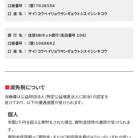
口座番号
（普）７０２８５５４
口座名
ザイ）コウベイリョウサンギョウトシスイシンキコウ
銀行名
住信SBIネット銀行（支店番号 １０６）
口座番号
（普）１０６８６８２
口座名
ザイ）コウベイリョウサンギョウトシスイシンキコウ
減免税について
当機構は公益財団法人（特定公益増進法人に該当）の認定を
受けており、
以下の優遇措置が受けられます。
個人
年間2千円を超える寄附をされた場合、寄附金控除の適用が受けられま
す。
寄附金控除額＝「寄附金」または「総所得金額の４０％」のいずれか低い