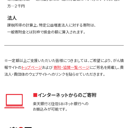
方―２千円
法人
課税所得の計算上、特定公益増進法人に対する寄附は、
一般寄附金とは別枠で損金の額に算入されます。
※一定額以上ご支援いただいた皆様につきましては、ご希望により、がん情
報サイトの
トップページ
および
寄附・協賛一覧ページ
にご芳名を掲載し、貴
法人・貴団体のウェブサイトへのリンクを貼らせていただきます。
インターネットからのご寄附
楽天銀行と住信SBIネット銀行への
お振込みが可能です。