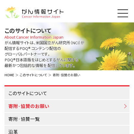
このサイトについて
このサイトについて
About Cancer Information Japan
About Cancer Information Japan
がん情報サイトは、米国国立がん研究所（NCI）が
配信するPDQ®
コンテンツ配信の
ご利用規約
がんの種類
グローバルパートナーです。
Cancer Types
プライバシーポリシー
PDQ®日本語版をはじめとするがんに関する
最新かつ包括的な情報を
配信しています。
お問い合わせ
脳神経
泌尿器
内分泌
最新がん情報
HOME
このサイトについて
寄附·協賛のお願い
Summaries
寄附・協賛のお願い
眼
婦人科
原発不明
寄附・協賛一覧
頭頸部
皮膚
治療（成人）
このサイトについて
がん用語辞書
小児
沿革
Dictionary
呼吸器
骨軟部
治療（小児）
寄附·協賛のお願い
支持療法と緩和ケア
関連リンク
支持療法と緩和ケア
乳腺
造血器
お知らせ一覧
寄附·協賛一覧
補完代替医療
News
スクリーニング（検診）
消化管
AIDs関連
沿革
予防
肝胆膵
胚細胞
全般