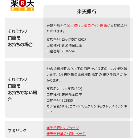
楽天銀行
手数料無料で
楽天銀行口座ログイン画面
からお振込い
それぞれの
ただけます。
口座を
支店番号：ロック支店（202）
お持ちの場合
口座種別：普通預金口座
口座番号：7028554
他の金融機関より以下の口座をご指定の上、お振込願
います。（お振込先の金融機関指定の 振込手数料がか
それぞれの
かります。）
口座を
支店名：ロック支店(202)
お持ちでない場
口座種別：普通預金口座
合
口座番号：7028554
カナ名義：ザイ）コウベイリョウサンギョウトシスイシンキ
コウ
楽天銀行トップページ
参考リンク
楽天銀行募金・寄附ページ