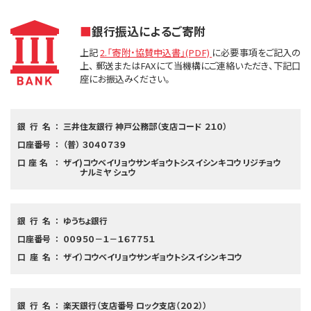
銀行振込によるご寄附
上記
2.「寄附・協賛申込書」(PDF)
に必要事項をご記入の
上、 郵送またはFAXにて当機構にご連絡いただき、下記口
座にお振込みください。
銀行名
三井住友銀行 神戸公務部（支店コード ２１０）
口座番号
（普） ３０４０７３９
口座名
ザイ)コウベイリョウサンギョウトシスイシンキコウ リジチョウ
ナルミヤ シュウ
銀行名
ゆうちょ銀行
口座番号
００９５０－１－１６７７５１
口座名
ザイ）コウベイリョウサンギョウトシスイシンキコウ
銀行名
楽天銀行（支店番号 ロック支店（２０２））