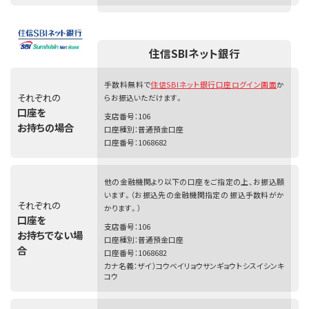
住信SBIネット銀行
手数料無料で
住信SBIネット銀行口座ログイン画面
か
それぞれの
らお振込いただけます。
口座を
支店番号：106
お持ちの場合
口座種別：普通預金口座
口座番号：1068682
他の金融機関より以下の口座をご指定の上、お振込願
います。（お振込先の金融機関指定の 振込手数料がか
それぞれの
かります。）
口座を
支店番号：106
お持ちでない場
口座種別：普通預金口座
合
口座番号：1068682
カナ名義：ザイ）コウベイリョウサンギョウトシスイシンキ
コウ