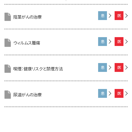
陰茎がんの治療
患
医
者
療
さ
専
ん
門
ウィルムス腫瘍
患
医
向
家
者
療
け
向
さ
専
け
ん
門
喫煙：健康リスクと禁煙方法
患
医
向
家
者
療
け
向
さ
専
け
ん
門
尿道がんの治療
患
医
向
家
者
療
け
向
さ
専
け
ん
門
向
家