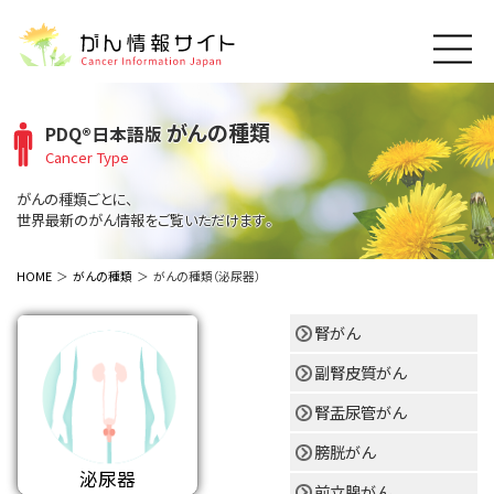
このサイトについて
がんの種類
PDQ®日本語版
About Cancer Information Japan
Cancer Type
ご利用規約
がんの種類
がんの種類ごとに、
Cancer Types
プライバシーポリシー
世界最新のがん情報をご覧いただけます。
お問い合わせ
脳神経
泌尿器
内分泌
最新がん情報
HOME
がんの種類
がんの種類（泌尿器）
Summaries
寄附・協賛のお願い
眼
婦人科
原発不明
寄附・協賛一覧
腎がん
頭頸部
皮膚
治療（成人）
がん用語辞書
小児
沿革
Dictionary
副腎皮質がん
呼吸器
骨軟部
治療（小児）
支持療法と緩和ケア
関連リンク
支持療法と緩和ケア
乳腺
造血器
腎盂尿管がん
お知らせ一覧
補完代替医療
News
スクリーニング（検診）
消化管
AIDs関連
膀胱がん
泌尿器
予防
肝胆膵
胚細胞
全般
前立腺がん