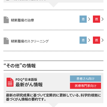
精巣腫瘍の治療
患
医
者
療
さ
専
ん
門
精巣腫瘍のスクリーニング
患
医
向
家
者
療
け
向
さ
専
け
ん
門
“その他”の情報
向
家
け
向
け
患者さん向け
PDQ®日本語版
最新がん情報
医療専門家向け
最新の研究成果に基づいて定期的に更新している、
科学的根拠に
基づくがん情報の要約です。