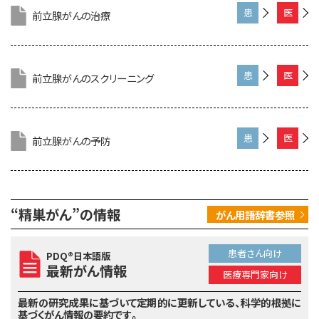
門
前立腺がんの治療
患
医
家
者
療
向
さ
専
け
ん
門
前立腺がんのスクリーニング
患
医
向
家
者
療
け
向
さ
専
け
ん
門
前立腺がんの予防
患
医
向
家
者
療
け
向
さ
専
け
ん
門
“精巣がん”の情報
がん用語辞書参照
向
家
け
向
け
患者さん向け
PDQ®日本語版
最新がん情報
医療専門家向け
最新の研究成果に基づいて定期的に更新している、
科学的根拠に
基づくがん情報の要約です。