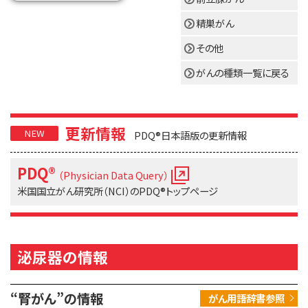
サイト内検索
お問い合わせ
遺伝学的情報
精巣がん
統合、代替、補完療法
その他
がんの種類一覧に戻る
更新情報
PDQ®日本語版の更新情報
PDQ®
（Physician Data Query）
米国国立がん研究所（NCI）の
PDQ®トップページ
泌尿器の情報
“腎がん”の情報
がん用語辞書参照