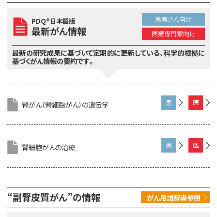
患者さん向け
PDQ®日本語版
最新がん情報
医療専門家向け
最新の研究成果に基づいて定期的に更新している、
科学的根拠に
基づくがん情報の要約です。
腎がん（腎細胞がん）の遺伝学
患
医
者
療
さ
専
ん
門
腎細胞がんの治療
患
医
向
家
者
療
け
向
さ
専
け
ん
門
“副腎皮質がん”の情報
がん用語辞書参照
向
家
け
向