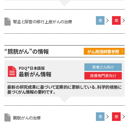
腎盂と尿管の移行上皮がんの治療
患
医
者
療
さ
専
ん
門
“膀胱がん”の情報
がん用語辞書参照
向
家
け
向
け
患者さん向け
PDQ®日本語版
最新がん情報
医療専門家向け
最新の研究成果に基づいて定期的に更新している、
科学的根拠に
基づくがん情報の要約です。
膀胱がんの治療
患
医
者
療