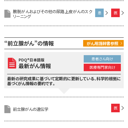
さ
専
膀胱がんおよびその他の尿路上皮がんのスク
ん
門
リーニング
患
医
向
家
者
療
け
向
さ
専
け
ん
門
“前立腺がん”の情報
がん用語辞書参照
向
家
け
向
け
患者さん向け
PDQ®日本語版
最新がん情報
医療専門家向け
最新の研究成果に基づいて定期的に更新している、
科学的根拠に
基づくがん情報の要約です。
前立腺がんの遺伝学
医
療
専