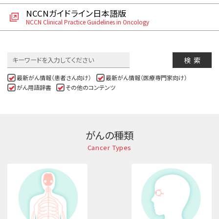
サイト内検索
お問い合わせ
NCCNガイドライン日本語版
遺伝学的情報
NCCN Clinical Practice Guidelines in Oncology
統合、代替、補完療法
検索
最新がん情報（患者さん向け）
最新がん情報（医療専門家向け）
がん用語辞書
その他のコンテンツ
がんの種類
Cancer Types