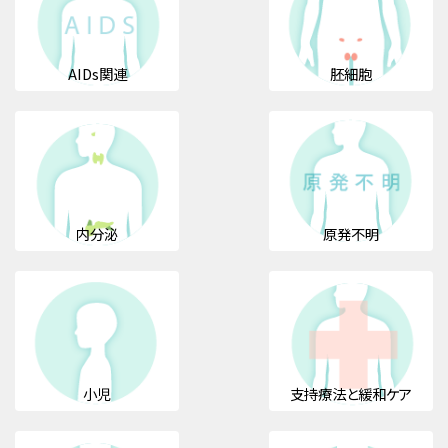
AIDs関連
胚細胞
内分泌
原発不明
小児
支持療法と緩和ケア