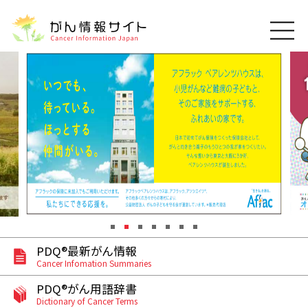
このサイトについて
About Cancer Information Japan
ご利用規約
がんの種類
Cancer Types
プライバシーポリシー
お問い合わせ
脳神経
泌尿器
内分泌
最新がん情報
Summaries
寄附・協賛のお願い
眼
婦人科
原発不明
寄附・協賛一覧
頭頸部
皮膚
治療（成人）
がん用語辞書
小児
沿革
Dictionary
呼吸器
骨軟部
治療（小児）
支持療法と緩和ケア
PDQ®最新がん情報
関連リンク
支持療法と緩和ケア
乳腺
造血器
Cancer Infomation Summaries
お知らせ一覧
補完代替医療
News
スクリーニング（検診）
消化管
AIDs関連
PDQ®がん用語辞書
Dictionary of Cancer Terms
予防
肝胆膵
胚細胞
全般