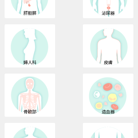
肝胆膵
泌尿器
婦人科
皮膚
骨軟部
造血器