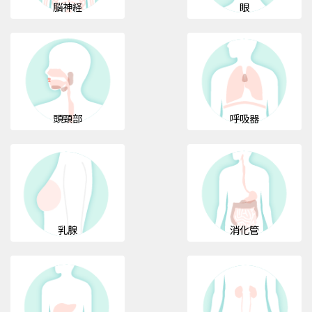
脳神経
眼
頭頸部
呼吸器
乳腺
消化管