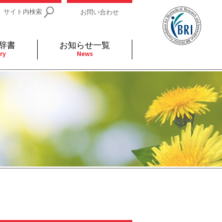
サイト内検索
お問い合わせ
辞書
お知らせ一覧
ry
News
IDs関連
小児
関連リンク
細胞
支持療法と緩和ケア
分泌
補完代替医療
発不明
全般