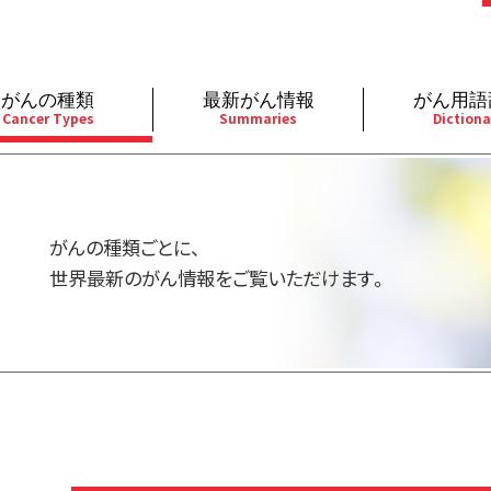
がんの種類
最新がん情報
がん用語
Cancer Types
Summaries
Dictiona
経
成人）
乳腺
婦人科
予防
A
用規約
寄附・協賛のお願い
小児）
消化管
皮膚
遺伝学的情報
胚
がんの種類ごとに、
バシーポリシー
寄附・協賛一覧
部
法と緩和ケア
肝胆膵
骨軟部
統合、代替、補完療法
内
世界最新のがん情報をご覧いただけます。
い合わせ
沿革
器
ーニング（検診）
泌尿器
造血器
原