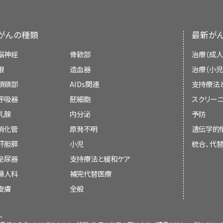
がんの種類
最新が
脳神経
骨軟部
治療（成人
眼
造血器
治療（小児
頭頸部
AIDs関連
支持療法
呼吸器
胚細胞
スクリーニ
乳腺
内分泌
予防
消化管
原発不明
遺伝学的
肝胆膵
小児
統合、代
泌尿器
支持療法と緩和ケア
婦人科
補完代替医療
皮膚
全般
。