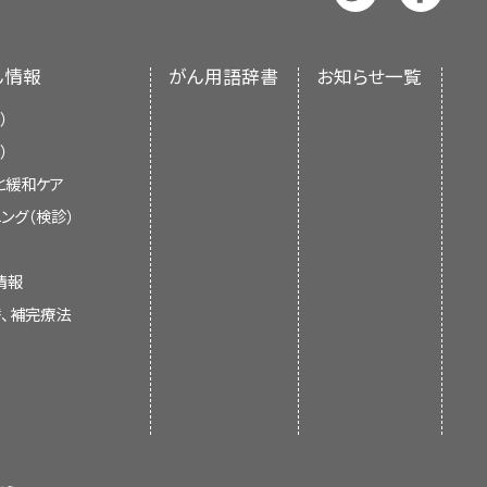
ん情報
がん用語辞書
お知らせ一覧
）
）
と緩和ケア
ング（検診）
情報
替、補完療法