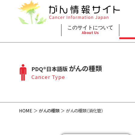
このサイトについて
About Us
脳神
治療（
ご利
このサイトについて
がんの種類
最新がん情報
眼
治療（
がんの種類
PDQ®日本語版
プライ
About Cancer Information Japan
Cancer Types
Summaries
頭頸
支持療
Cancer Type
お問
呼吸
スクリ
HOME
がんの種類
がんの種類（消化管）