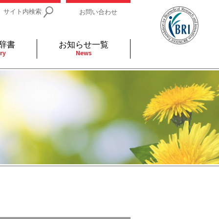
サイト内検索
お問い合わせ
辞書
お知らせ一覧
ry
News
IDs関連
小児
関連リンク
細胞
支持療法と緩和ケア
分泌
補完代替医療
発不明
全般