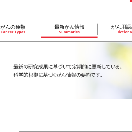
がんの種類
最新がん情報
がん用語
Cancer Types
Summaries
Dictiona
経
成人）
乳腺
婦人科
予防
A
用規約
寄附・協賛のお願い
小児）
消化管
皮膚
遺伝学的情報
胚
最新の研究成果に基づいて定期的に更新している、
バシーポリシー
寄附・協賛一覧
部
法と緩和ケア
肝胆膵
骨軟部
統合、代替、補完療法
内
科学的根拠に基づくがん情報の要約です。
い合わせ
沿革
器
ーニング（検診）
泌尿器
造血器
原