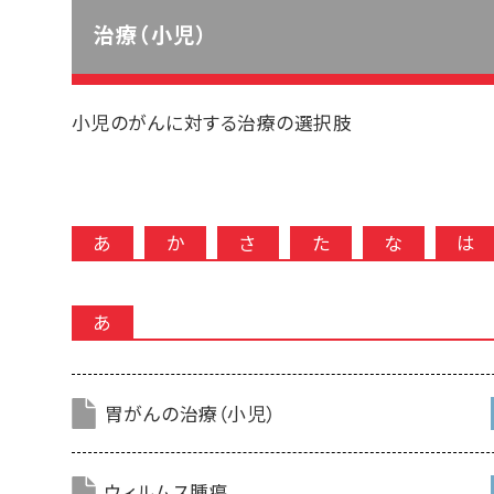
治療（小児）
小児のがんに対する治療の選択肢
あ
か
さ
た
な
は
あ
胃がんの治療（小児）
ウィルムス腫瘍