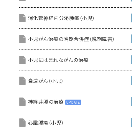
消化管神経内分泌腫瘍（小児）
小児がん治療の晩期合併症（晩期障害）
小児にはまれながんの治療
食道がん（小児）
神経芽腫の治療
心臓腫瘍（小児）