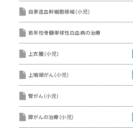
自家造血幹細胞移植（小児）
若年性骨髄単球性白血病の治療
上衣腫（小児）
上咽頭がん（小児）
腎がん（小児）
膵がんの治療（小児）