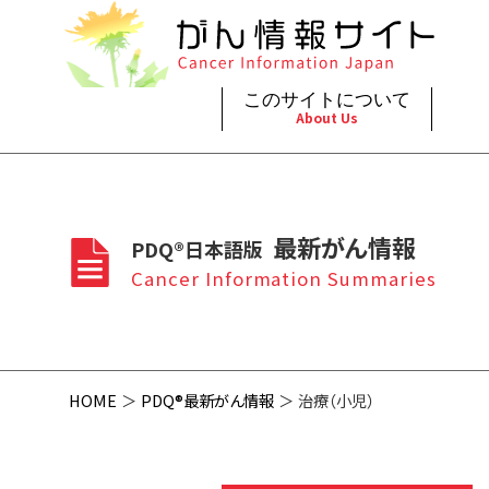
このサイトについて
About Us
脳神
治療（
ご利
このサイトについて
がんの種類
最新がん情報
眼
治療（
最新がん情報
PDQ®日本語版
プライ
About Cancer Information Japan
Cancer Types
Summaries
頭頸
支持療
Cancer Information Summaries
お問
呼吸
スクリ
HOME
PDQ®最新がん情報
治療（小児）