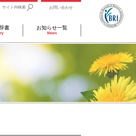
サイト内検索
お問い合わせ
辞書
お知らせ一覧
ry
News
IDs関連
小児
関連リンク
細胞
支持療法と緩和ケア
分泌
補完代替医療
発不明
全般