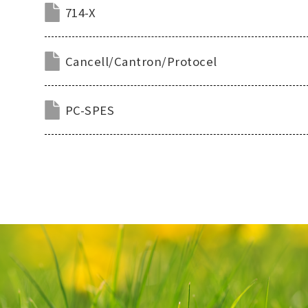
714-X
Cancell/Cantron/Protocel
PC-SPES