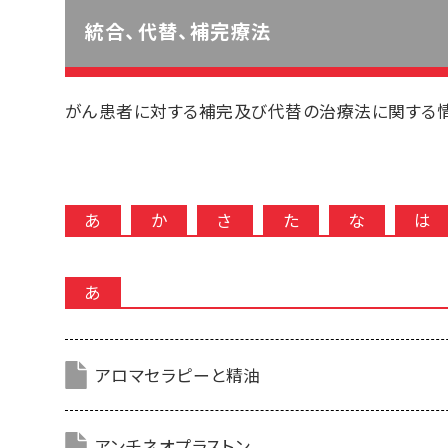
統合、代替、補完療法
がん患者に対する補完及び代替の治療法に関する
あ
か
さ
た
な
は
あ
アロマセラピーと精油
アンチネオプラストン