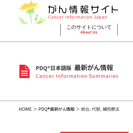
このサイトについて
About Us
脳神
治療（
ご利
このサイトについて
がんの種類
最新がん情報
眼
治療（
最新がん情報
PDQ®日本語版
プライ
About Cancer Information Japan
Cancer Types
Summaries
頭頸
支持療
Cancer Information Summaries
お問
呼吸
スクリ
HOME
PDQ®最新がん情報
統合、代替、補完療法