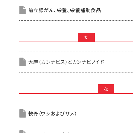
前立腺がん、栄養、栄養補助食品
た
大麻（カンナビス）とカンナビノイド
な
軟骨（ウシおよびサメ）