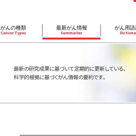
がんの種類
最新がん情報
がん用語
Cancer Types
Summaries
Dictiona
経
成人）
乳腺
婦人科
予防
A
用規約
寄附・協賛のお願い
小児）
消化管
皮膚
遺伝学的情報
胚
最新の研究成果に基づいて定期的に更新している、
バシーポリシー
寄附・協賛一覧
部
法と緩和ケア
肝胆膵
骨軟部
統合、代替、補完療法
内
科学的根拠に基づくがん情報の要約です。
い合わせ
沿革
器
ーニング（検診）
泌尿器
造血器
原