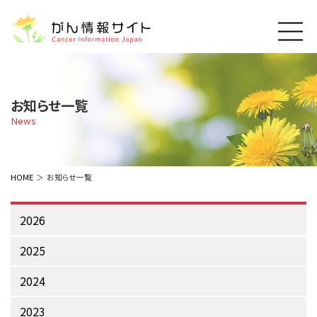
このサイトについて
About Cancer Information Japan
お知らせ一覧
ご利用規約
News
がんの種類
Cancer Types
プライバシーポリシー
お問い合わせ
脳神経
泌尿器
内分泌
最新がん情報
HOME
お知らせ一覧
Summaries
寄附・協賛のお願い
眼
婦人科
原発不明
寄附・協賛一覧
頭頸部
皮膚
治療（成人）
2026
がん用語辞書
小児
沿革
Dictionary
呼吸器
骨軟部
治療（小児）
2025
支持療法と緩和ケア
関連リンク
支持療法と緩和ケア
乳腺
造血器
お知らせ一覧
2024
補完代替医療
News
スクリーニング（検診）
消化管
AIDs関連
2023
予防
肝胆膵
胚細胞
全般