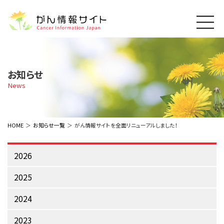
このサイトについて
About Cancer Information Japan
お知らせ
ご利用規約
News
がんの種類
Cancer Types
プライバシーポリシー
お問い合わせ
脳神経
泌尿器
内分泌
最新がん情報
HOME
お知らせ一覧
がん情報サイトを全面リニューアルしました！
Summaries
寄附・協賛のお願い
眼
婦人科
原発不明
寄附・協賛一覧
頭頸部
皮膚
治療（成人）
2026
がん用語辞書
小児
沿革
Dictionary
呼吸器
骨軟部
治療（小児）
2025
支持療法と緩和ケア
関連リンク
支持療法と緩和ケア
乳腺
造血器
お知らせ一覧
2024
補完代替医療
News
スクリーニング（検診）
消化管
AIDs関連
2023
予防
肝胆膵
胚細胞
全般