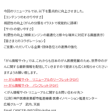
今回のリニューアルでは、以下を重点的に向上させました。
【コンテンツのわかりやすさ】
視認性の向上（がんの分類をイラストで視覚的に誘導）
【サイトの使いやすさ】
利便性の向上（検索エンジンの最適化と様々な端末に対応する画面表示）
【皆さまとのコラボレーション】
ご支援いただいている企業・団体各位との連携の強化
「がん情報サイト」では、これからも日本のがん医療発展のため、世界中のが
んに関する最新情報を配信していきますので是非とも広くお知らせください
ますようお願い致します。
>> がん情報サイト リニューアルのリーフレット（PDF）
>> がん情報サイト パンフレット（PDF）
＜がん情報サイト リニューアルに関するお問い合わせ先＞
（公財）神戸医療産業都市推進機構 医療イノベーション推進センター
広報グループ 武内、天辰
Email: CANCER-INFO＠tri-kobe.org