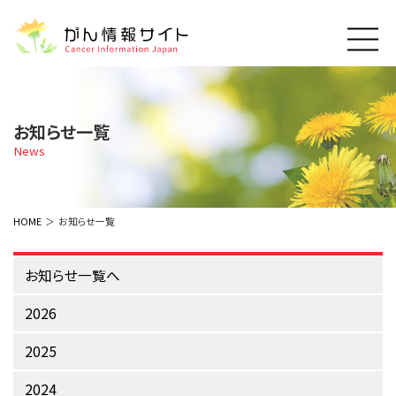
このサイトについて
About Cancer Information Japan
お知らせ一覧
ご利用規約
News
がんの種類
Cancer Types
プライバシーポリシー
お問い合わせ
脳神経
泌尿器
内分泌
最新がん情報
HOME
お知らせ一覧
Summaries
寄附・協賛のお願い
眼
婦人科
原発不明
寄附・協賛一覧
頭頸部
皮膚
治療（成人）
お知らせ一覧へ
がん用語辞書
小児
沿革
Dictionary
呼吸器
骨軟部
治療（小児）
2026
支持療法と緩和ケア
関連リンク
支持療法と緩和ケア
乳腺
造血器
お知らせ一覧
2025
補完代替医療
News
スクリーニング（検診）
消化管
AIDs関連
2024
予防
肝胆膵
胚細胞
全般