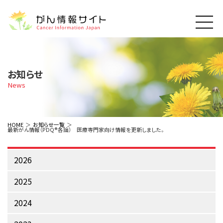
このサイトについて
About Cancer Information Japan
お知らせ
ご利用規約
News
がんの種類
Cancer Types
プライバシーポリシー
お問い合わせ
脳神経
泌尿器
内分泌
最新がん情報
HOME
お知らせ一覧
最新がん情報（PDQ®各論） 医療専門家向け情報を更新しました。
Summaries
寄附・協賛のお願い
眼
婦人科
原発不明
寄附・協賛一覧
頭頸部
皮膚
治療（成人）
がん用語辞書
小児
2026
沿革
Dictionary
呼吸器
骨軟部
治療（小児）
支持療法と緩和ケア
2025
関連リンク
支持療法と緩和ケア
乳腺
造血器
お知らせ一覧
補完代替医療
News
2024
スクリーニング（検診）
消化管
AIDs関連
予防
肝胆膵
胚細胞
全般