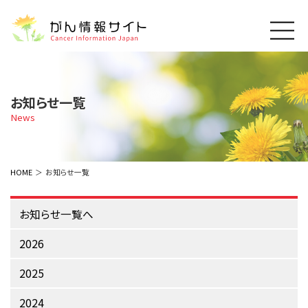
このサイトについて
About Cancer Information Japan
お知らせ一覧
ご利用規約
News
がんの種類
Cancer Types
プライバシーポリシー
お問い合わせ
脳神経
泌尿器
内分泌
最新がん情報
HOME
お知らせ一覧
Summaries
寄附・協賛のお願い
眼
婦人科
原発不明
寄附・協賛一覧
頭頸部
皮膚
治療（成人）
お知らせ一覧へ
がん用語辞書
小児
沿革
Dictionary
呼吸器
骨軟部
治療（小児）
2026
支持療法と緩和ケア
関連リンク
支持療法と緩和ケア
乳腺
造血器
お知らせ一覧
2025
補完代替医療
News
スクリーニング（検診）
消化管
AIDs関連
2024
予防
肝胆膵
胚細胞
全般