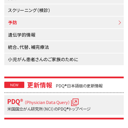
サイト内検索
お問い合わせ
遺伝学的情報
スクリーニング（検診）
統合、代替、補完療法
予防
遺伝学的情報
統合、代替、補完療法
小児がん患者さんのご家族のために
更新情報
PDQ®日本語版の更新情報
PDQ®
（Physician Data Query）
米国国立がん研究所（NCI）の
PDQ®トップページ