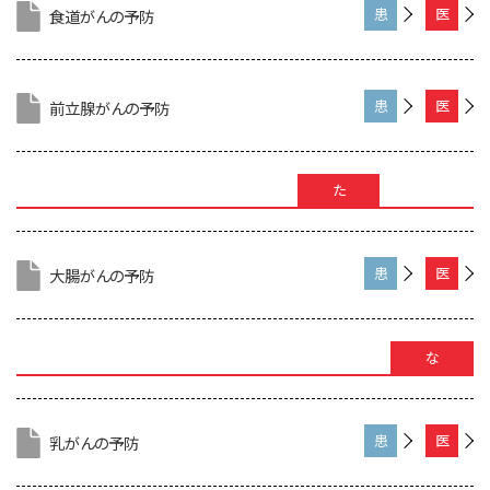
向
家
食道がんの予防
患
医
け
向
者
療
け
さ
専
ん
門
向
家
前立腺がんの予防
患
医
け
向
者
療
け
さ
専
ん
門
た
向
家
け
向
け
大腸がんの予防
患
医
者
療
さ
専
ん
門
向
な
家
け
向
け
乳がんの予防
患
医
者
療
さ
専