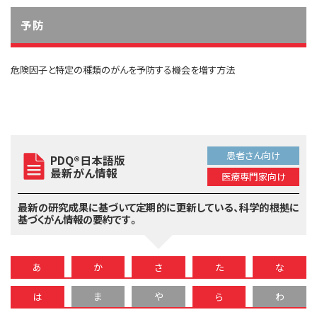
予防
危険因子と特定の種類のがんを予防する機会を増す方法
患者さん向け
PDQ®日本語版
最新がん情報
医療専門家向け
最新の研究成果に基づいて定期的に更新している、
科学的根拠に
基づくがん情報の要約です。
あ
か
さ
た
な
ま
や
わ
は
ら