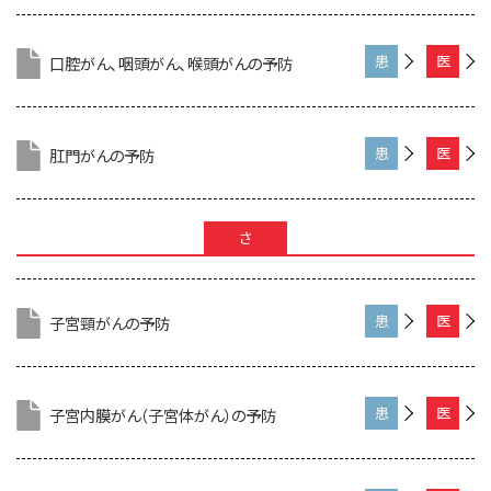
さ
専
ん
門
向
家
口腔がん、咽頭がん、喉頭がんの予防
患
医
け
向
者
療
け
さ
専
ん
門
向
家
肛門がんの予防
患
医
け
向
者
療
け
さ
専
ん
門
さ
向
家
け
向
け
子宮頸がんの予防
患
医
者
療
さ
専
ん
門
向
家
子宮内膜がん（子宮体がん）の予防
患
医
け
向
者
療
け
さ
専
ん
門