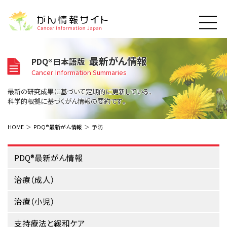
このサイトについて
最新がん情報
PDQ®日本語版
About Cancer Information Japan
Cancer Information Summaries
ご利用規約
がんの種類
最新の研究成果に基づいて定期的に更新している、
Cancer Types
プライバシーポリシー
科学的根拠に基づくがん情報の要約です。
お問い合わせ
脳神経
泌尿器
内分泌
最新がん情報
HOME
PDQ®最新がん情報
予防
Summaries
寄附・協賛のお願い
眼
婦人科
原発不明
寄附・協賛一覧
頭頸部
皮膚
治療（成人）
PDQ®最新がん情報
がん用語辞書
小児
沿革
Dictionary
呼吸器
骨軟部
治療（小児）
治療（成人）
支持療法と緩和ケア
関連リンク
支持療法と緩和ケア
乳腺
造血器
お知らせ一覧
治療（小児）
補完代替医療
News
スクリーニング（検診）
消化管
AIDs関連
支持療法と緩和ケア
予防
肝胆膵
胚細胞
全般