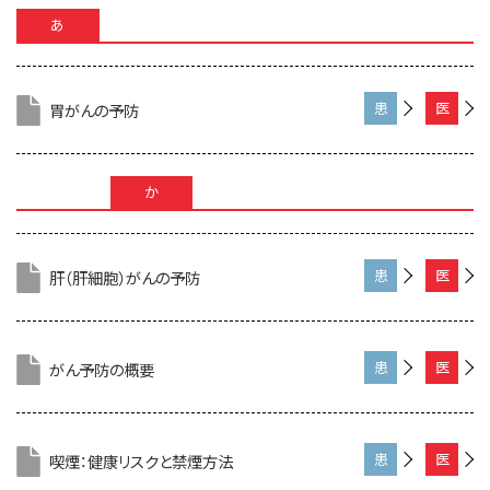
あ
胃がんの予防
患
医
者
療
さ
専
ん
門
か
向
家
け
向
け
肝（肝細胞）がんの予防
患
医
者
療
さ
専
ん
門
向
家
がん予防の概要
患
医
け
向
者
療
け
さ
専
ん
門
向
家
喫煙：健康リスクと禁煙方法
患
医
け
向
者
療
け