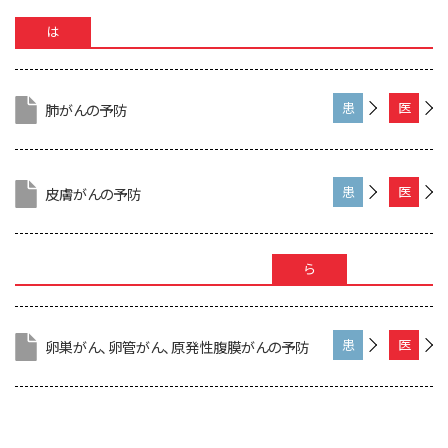
ん
門
は
向
家
け
向
け
肺がんの予防
患
医
者
療
さ
専
ん
門
向
家
皮膚がんの予防
患
医
け
向
者
療
け
さ
専
ん
門
ら
向
家
け
向
け
卵巣がん、卵管がん、原発性腹膜がんの予防
患
医
者
療
さ
専
ん
門
向
家
け
向