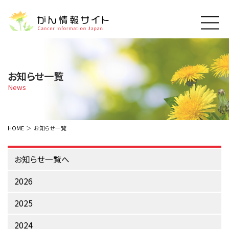
このサイトについて
About Cancer Information Japan
お知らせ一覧
ご利用規約
News
がんの種類
Cancer Types
プライバシーポリシー
お問い合わせ
脳神経
泌尿器
内分泌
最新がん情報
HOME
お知らせ一覧
Summaries
寄附・協賛のお願い
眼
婦人科
原発不明
寄附・協賛一覧
頭頸部
皮膚
治療（成人）
お知らせ一覧へ
がん用語辞書
小児
沿革
Dictionary
呼吸器
骨軟部
治療（小児）
2026
支持療法と緩和ケア
関連リンク
支持療法と緩和ケア
乳腺
造血器
お知らせ一覧
2025
補完代替医療
News
スクリーニング（検診）
消化管
AIDs関連
2024
予防
肝胆膵
胚細胞
全般