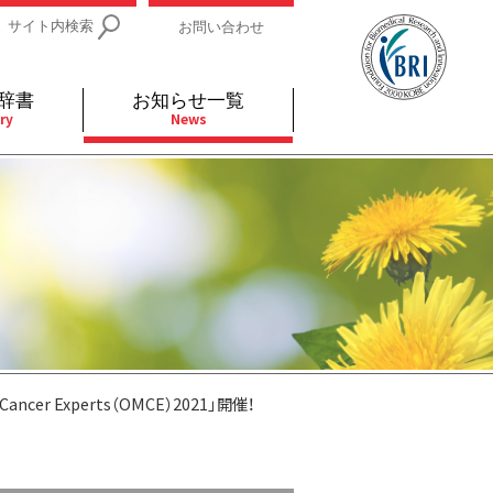
サイト内検索
お問い合わせ
辞書
お知らせ一覧
ry
News
IDs関連
小児
関連リンク
細胞
支持療法と緩和ケア
分泌
補完代替医療
発不明
全般
 Experts（OMCE）2021」開催！