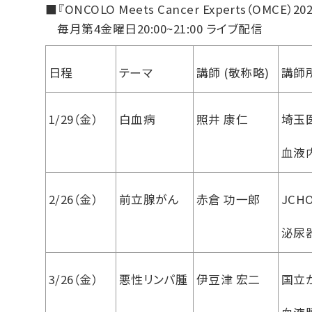
■『ONCOLO Meets Cancer Experts（OMCE
毎月第4金曜日20:00~21:00 ライブ配信
日程
テーマ
講師 (敬称略)
講師
1/29（金）
白血病
照井 康仁
埼玉
血液
2/26（金）
前立腺がん
赤倉 功一郎
JC
泌尿
3/26（金）
悪性リンパ腫
伊豆津 宏二
国立