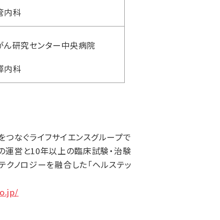
管内科
がん研究センター中央病院
膵内科
ess）をつなぐライフサイエンスグループで
の運営と10年以上の臨床試験・治験
テクノロジーを融合した「ヘルステッ
o.jp/