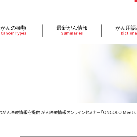
がんの種類
最新がん情報
がん用語
Cancer Types
Summaries
Dictiona
経
成人）
乳腺
婦人科
予防
A
用規約
寄附・協賛のお願い
小児）
消化管
皮膚
遺伝学的情報
胚
バシーポリシー
寄附・協賛一覧
部
法と緩和ケア
肝胆膵
骨軟部
統合、代替、補完療法
内
い合わせ
沿革
器
ーニング（検診）
泌尿器
造血器
原
療情報を提供 がん医療情報オンラインセミナー「ONCOLO Meets Cancer