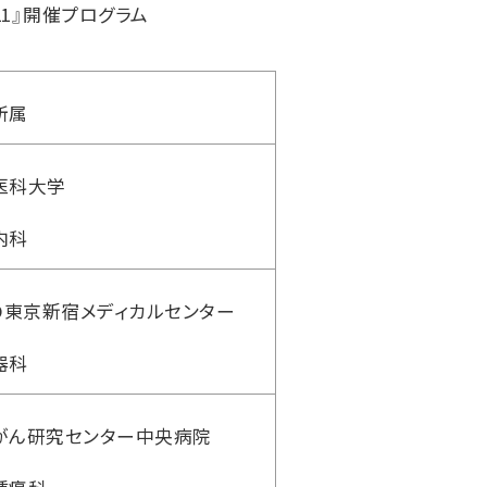
）2021』開催プログラム
所属
医科大学
内科
HO東京新宿メディカルセンター
器科
がん研究センター中央病院