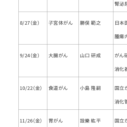
腎泌
8/27（金）
子宮体がん
勝俣 範之
日本
腫瘍
9/24（金）
大腸がん
山口 研成
がん
消化
10/22（金）
食道がん
小島 隆嗣
国立
消化
11/26（金）
胃がん
設樂 紘平
国立