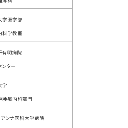
腫瘍科
大学医学部
内科学教室
研有明病院
センター
大学
学腫瘍内科部門
リアンナ医科大学病院