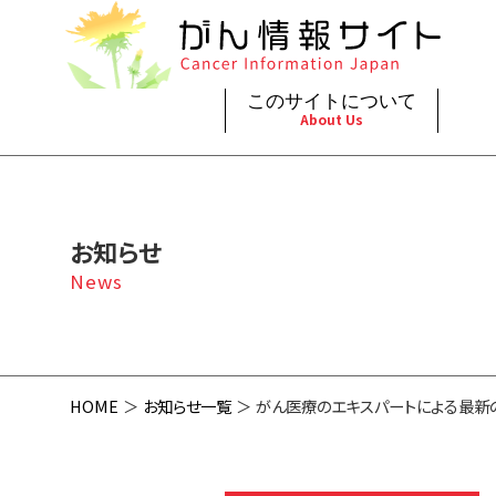
このサイトについて
About Us
脳神
治療（
ご利
このサイトについて
がんの種類
最新がん情報
眼
治療（
お知らせ
プライ
About Cancer Information Japan
Cancer Types
Summaries
頭頸
支持療
News
お問
呼吸
スクリ
HOME
お知らせ一覧
がん医療のエキスパートによる最新のがん医