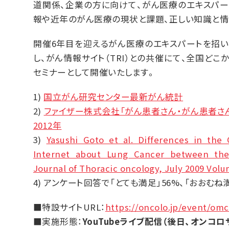
道関係、企業の方に向けて、がん医療のエキスパ
報や近年のがん医療の現状と課題、正しい知識と情
開催6年目を迎えるがん医療のエキスパートを招
し、がん情報サイト（TRI）との共催にて、全国ど
セミナーとして開催いたします。
1)
国立がん研究センター最新がん統計
2)
ファイザー株式会社「がん患者さん・がん患者さ
2012年
3)
Yasushi Goto et al. Differences in the
Internet about Lung Cancer between th
Journal of Thoracic oncology, July 2009 Volum
4) アンケート回答で「とても満足」56%、「おおむね
■特設サイトURL：
https://oncolo.jp/event/om
■実施形態：
YouTube
ライブ配信（後日、オンコロ