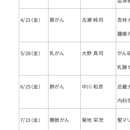
血液
4/23（金）
膵がん
古瀬 純司
杏林
腫瘍
5/28（金）
乳がん
大野 真司
がん
乳腺
6/25（金）
肺がん
中川 和彦
近畿
内科
7/23（金）
膀胱がん
菊地 栄次
聖マ