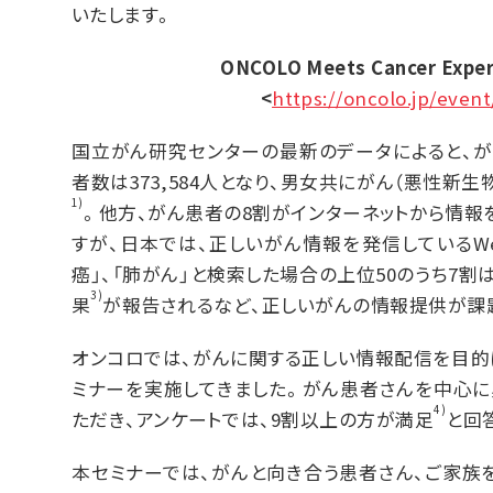
いたします。
ONCOLO Meets Cancer Expe
<
https://oncolo.jp/even
国立がん研究センターの最新のデータによると、がん
者数は373,584人となり、男女共にがん（悪性新
1)
。他方、がん患者の8割がインターネットから情報
すが、日本では、正しいがん情報を発信しているWeb
癌」、「肺がん」と検索した場合の上位50のうち7
3)
果
が報告されるなど、正しいがんの情報提供が課
オンコロでは、がんに関する正しい情報配信を目的に
ミナーを実施してきました。がん患者さんを中心に累
4)
ただき、アンケートでは、9割以上の方が満足
と回
本セミナーでは、がんと向き合う患者さん、ご家族