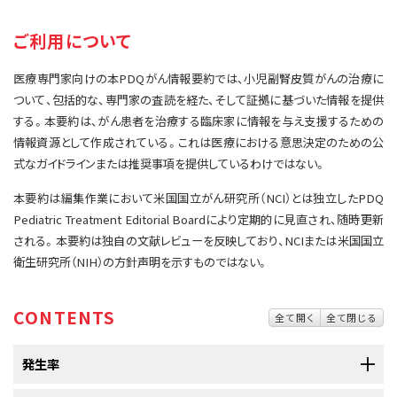
サイト内検索
お問い合わせ
遺伝学的情報
ご利用について
統合、代替、補完療法
医療専門家向けの本PDQがん情報要約では、小児副腎皮質がんの治療に
ついて、包括的な、専門家の査読を経た、そして証拠に基づいた情報を提供
する。本要約は、がん患者を治療する臨床家に情報を与え支援するための
情報資源として作成されている。これは医療における意思決定のための公
式なガイドラインまたは推奨事項を提供しているわけではない。
本要約は編集作業において米国国立がん研究所（NCI）とは独立したPDQ
Pediatric Treatment Editorial Boardにより定期的に見直され、随時更新
される。本要約は独自の文献レビューを反映しており、NCIまたは米国国立
衛生研究所（NIH）の方針声明を示すものではない。
CONTENTS
全て開く
全て閉じる
発生率