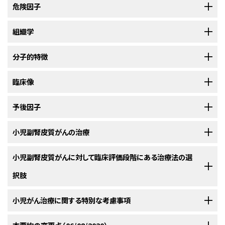
副腎皮質腫瘍は、良性（腺腫）から悪性（がん腫）の挙動まで継ぎ目なく移行
危険因子
することが多い多種多様な疾患を包含している。
TP53
組織学
の生殖細胞変異がほとんど常に素因となっている。
TP53
生殖細胞変
小児における副腎皮質腫瘍の発生率はきわめて低い（小児がんのわずか
異の可能性は、生後1年目が最も高く、年齢を重ねるごとに低下していく。北
0.2％）。
副腎皮質腫瘍は二峰性分布に従うと考えられており、10歳まで
[
1
]
米および欧州における症例の50％超、およびブラジルの症例の95％では素
成人の副腎皮質腫瘍とは異なり、小児の腺腫とがん腫の組織学的鑑別は困
分子的特徴
と30歳代に発生のピークがある。
小児副腎皮質腫瘍が典型的にみ
[
2
]
[
3
]
因となる遺伝因子が関係している。
[
1
]
難である。しかしながら、小児の症例の約10～20％は腺腫である。
[
1
]
[
2
]
られるのは、5歳まで（年齢中央値、3～4歳）であるが、青年期にも2番目の小
良性腫瘍（腺腫）と悪性腫瘍（がん腫）との区別は、難しいことがある。実際、
71例の小児副腎皮質腫瘍（発見コホートにおける37例および独立コホート
臨床像
さな発生のピークがみられる。
[
4
]
[
5
]
[
6
]
腺腫とがん腫は複数の遺伝子異常を共有しているとみられ、連続的な細胞
における34例）に対して実施された研究で、小児副腎皮質がんに関するゲノ
形質転換の異なる点に位置している可能性がある。
[
3
]
米国では、毎年新たに25例の小児の症例が発生すると予想され、年間発生
ムの全体像が記述された。
[
1
]
小児副腎皮質腫瘍は、ほぼ例外なく機能性であるため、内分泌障害が生じ、
予後因子
率は100万人当たり0.2～0.3例と推定される。
しかしながら、国際的にみ
[
7
]
通常は最初の徴候および症状が出現してから5～8ヵ月後に診断が下され
肉眼的には、腺腫は十分に定義され、球状の傾向があり、周辺組織には決
ブラジル以外の症例で、副腎皮質腫瘍の小児の近親者では、全
れば副腎皮質腫瘍の発生率にはかなりの変動があるとみられる。発生率は
る。
[
1
]
[
2
]
副腎皮質がんに対する全般的な予後不良因子には以下のものがある：
小児副腎皮質がんの治療
3
して浸潤しない。腺腫は典型的な場合、小さく（通常、200cm
未満）、腺腫の
例ではないが多くの例で、他の非副腎がん（リー-フラウメニ症
ブラジル南部で特に高く、米国で認められる発生率の約10～15倍に上る。
基準の1つに大きさを含めている研究もある。これに対して、がん腫は悪性
候群）の発生率が高い。通常は
TP53
のDNA結合ドメインをコ
[
8
]
[
9
]
[
10
]
[
11
]
診断時に、3分の2の小児患者は病変が限局しており（腫瘍の完全切除が可
小児副腎皮質がんに対して臨床評価段階にある治療法の選
を示唆する肉眼的特徴を有する；がん腫の方が大きく、出血および壊死して
ードする領域内に（エクソン5～8の主に高度に保存されたアミ
IGF2過剰発現。
症例の約90％に認められた最も一般的な
能である）、残りの患者は病変が切除不能または転移性である。
[
1
]
いる範囲が広く、顕著な分葉を示す。顕微鏡的に、がん腫は好酸性細胞質を
ほとんどの研究で一貫して女性が優勢であり、男女比は1.0：1.6である。
ノ酸残基において）生殖細胞変異が発生する。
[
1
]
[
2
]
[
3
]
択肢
ゲノム変化は、11p15におけるコピー数変化によるヘテロ接合
含む比較的大きな細胞で構成されており、胞巣状のクラスターを形成してい
[
5
]
[
6
]
3
性の消失で父方アレルは維持され、
IGF2
の過剰発現を引き起
小児副腎皮質腫瘍の治療法は成人の研究で得られたデータから導き出され
男性化。
80％を超える患者でアンドロゲンの過剰分泌によ
腫瘍サイズ大。
200g超の腫瘍重量または200cm
超の腫瘍
ブラジルの症例では患者の家系はがんの高い発生を示さず、
る。数人の著者により、これら2つの型の新生物を区別するのに役立つ組織
こしていた。
米国国立がん研究所（NCI）が支援している臨床試験に関する情報は、
小児がん治療に関する特別な考慮事項
NCI
ており、同じガイドラインが用いられる。手術は最も重要な治療法であり、病
る男性化（陰毛、成長加速、陰茎拡大、陰核肥大、多毛、および
量がより不良な転帰に関連している。
腫瘍が小さい患
[
1
]
[
2
]
参考文献
TP53
遺伝子のエクソン10のコドン337において単一の固有の
学的基準が提唱されている。
[
4
]
[
5
]
[
6
]
ウェブサイト
に掲載されている。他の組織がスポンサーの臨床試験に関す
勢が進行した患者に対しては、ミトタンとシスプラチンをベースにしたレジメ
ざ瘡）が、単独または高コルチゾール症を伴ってみられる。
[
3
]
者は、組織学的特徴に関係なく、手術単独で治療された場合に
変異が一貫して認められている。
ブラジルの研究では、
[
3
]
[
4
]
Ribeiro RC, Figueiredo B: Childhood adrenocortical tumours. Eur J
TP53変異。
TP53
変異が一般的に観察された。71例中12
る情報については、ClinicalTrials.govウェブサイトを参照のこと。
ンに、通常はドキソルビシンとエトポシドを組み込んだ治療法が推奨され
小児および青年におけるがんはまれであるが、小児がんの全発生率は1975
[
4
]