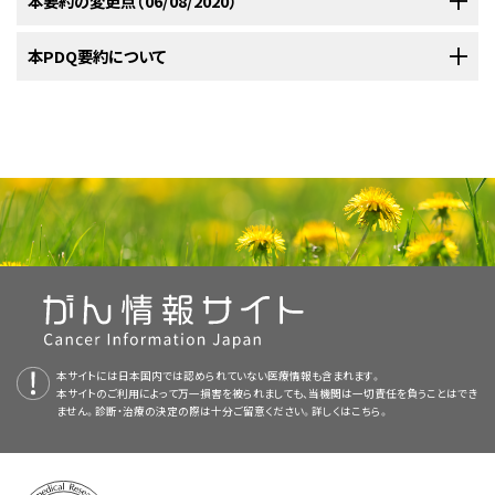
本要約の変更点（06/08/2020）
優れた治療成績が得られている。
[
3
]
[
4
]
[
5
]
Cancer 40 (8): 1117-26, 2004.
[PUBMED Abstract]
形態学的基準による副腎皮質腫瘍の良性と悪性の区別の信頼性は低い場
この地域で広くみられる
TP53
R337H変異の新生児スクリーニ
例はブラジル人の創始者R337H
TP53
生殖細胞変異を有し
る。
；
[
証拠レベル：3iiiA
]
年以降徐々に増加している。
[
2
]
[
3
]
[
4
]
[
5
]
[
6
]
小児および青年のがん患者については、小
[
1
]
合がある。細胞分裂の割合は一貫して、侵攻的な振る舞いを示す最も重要
Wooten MD, King DK: Adrenal cortical carcinoma. Epidemiology
以下は、現在実施されている全米および/または施設の臨床試験の例であ
ングにより、スクリーニングを受けた新生児171,649人のうち、
た。ブラジル人の創始者変異症例を除くと、
TP53
生殖細胞変異
高エストロゲン症。
高エストロゲン症が認められることも
転移性疾患。
and treatment with mitotane and a review of the literature. Cancer
[
1
]
[
2
]
[
4
]
[
5
]
[
6
]
児期および青年期に発生するがんの治療経験を有するがん専門家から構成
PDQがん情報要約は定期的に見直され、新情報が利用可能になり次第更
本PDQ要約について
な決定因子として報告されている。
成人では、
IGF2
発現もまたがん腫と
[
7
]
72 (11): 3145-55, 1993.
[PUBMED Abstract]
る：
キャリアが461人（0.27％）いたことが確認された。
キャリア
小児副腎皮質腫瘍に対する治療法の選択肢には以下のものがある：
[
5
]
は症例の約3分の1に観察され、残りの症例の約10％で
TP53
ある。
[
5
]
される集学的チームのある医療機関への紹介を検討すべきである。この集
新される。本セクションでは、上記の日付における本要約最新変更点を記
腺腫とを識別するが、小児においては識別しないようである。
このほ
[
8
]
[
9
]
Michalkiewicz E, Sandrini R, Figueiredo B, et al.: Clinical and
および15歳未満の血縁者には、臨床スクリーニングが行われ
体細胞変異が観察されたため、ブラジル人以外の症例の約
年齢。
4歳または5歳を超える年齢。
[
1
]
[
2
]
[
4
]
[
5
]
[
7
]
学的チームのアプローチとは、至適生存期間および至適QOLを得られるよ
述する。
outcome characteristics of children with adrenocortical tumors: a
手術：
実施可能であれば、原発腫瘍とすべての転移部位に対する
か、病理組織学的変数も重要であり、腫瘍壊死、細胞分裂の割合、異型細胞
た。スクリーニング参加者で特定された副腎皮質腫瘍は、スク
本要約の目的
クッシング症候群。
孤立性のクッシング症候群は非常にま
40％が
TP53
変異を有していた。
TP53
変異を有する症例では、
report from the International Pediatric Adrenocortical Tumor
うな治療、支持療法、およびリハビリテーションを小児が必ず受けられるよう
積極的な外科的アプローチが推奨される。
腫瘍の破砕性の
分裂の存在、および血管浸潤、被膜浸潤、または隣接臓器への浸潤といった
[
7
]
[
8
]
Registry. J Clin Oncol 22 (5): 838-45, 2004.
[PUBMED Abstract]
リーニングに参加しなかったキャリアで発見された腫瘍よりも
顕微鏡的な腫瘍壊死。
[
5
]
れであるが（患者の5％）、年齢の高い小児では比較的頻繁に
小児副腎皮質がんの治療
野生型
TP53
は選択されず17番染色体のヘテロ接合性の消失
にするため、以下に示す医療専門家の技術を集結したものである：
ために、被膜の破裂とその結果として起こる腫瘍漏出が頻繁にみら
腫瘍の特徴から導いたスコアに基づいて、リスク群を同定できる場合があ
医療専門家向けの本PDQがん情報要約では、小児副腎皮質がんの治療に
Wieneke JA, Thompson LD, Heffess CS: Adrenal cortical neoplasms
小さく、治癒率が高かった。
起こるようである。
[
1
]
[
2
]
[
3
]
[
6
]
[
7
]
がほぼすべての症例で認められた。
in the pediatric population: a clinicopathologic and
れる（初回切除の約20％および再発後の切除の43％）。
副腎皮
る。
[
1
]
[
6
]
[
7
]
[
10
]
[
11
]
小児副腎皮質腫瘍に対する治療法の選択肢として
APEC1621（NCT03155620）
（Pediatric MATCH試
チェックポイント阻害薬
ついて、包括的な、専門家の査読を経た、そして証拠に基づいた情報を提供
傍大動脈リンパ節転移。
[
5
]
immunophenotypic analysis of 83 patients. Am J Surg Pathol 27 (7):
質腫瘍の診断が疑われる場合は、腫瘍破裂のリスクを避けるため
867-81, 2003.
[PUBMED Abstract]
が追加された。さらに、本文に以下の記述が追加された；ペムブロリズマブ
験：再発または難治性進行固形腫瘍、非ホジキンリンパ腫、ま
する。本要約は、がん患者を治療する臨床家に情報を与え支援するための
ATRX変異。
ATRX
のゲノム変化（主に構造変異）が症例の約
参考文献
不完全切除または手術中の腫瘍漏出。
に、穿刺吸引法よりも、むしろ開腹術および治癒的処置が推奨され
[
1
]
[
2
]
[
4
]
Redlich A, Boxberger N, Strugala D, et al.: Systemic treatment of
で治療された進行または再燃した固形腫瘍を有する小児患者を対象とした
たは組織球性疾患を有する小児患者の治療において遺伝子検
情報資源として作成されている。これは医療における意思決定のための公
20％に認められた。
ATRX
の変化はすべて
TP53
の変化が認め
adrenocortical carcinoma in children: data from the German GPOH-
Wooten MD, King DK: Adrenal cortical carcinoma. Epidemiology
る。
腹腔鏡下切除は腫瘍破裂およびがん性腹膜炎のリスク
[
8
]
[
9
]
第I/II相試験において、副腎皮質がん患者4人中2人が部分奏効を得られた
査の結果に基づいて行う分子標的療法）
：
NCI-COG Pediatric
式なガイドラインまたは推奨事項を提供しているわけではない。
られる状況で発生していた。
TP53
と
ATRX
変異の共起は、進行
MET 97 trial. Klin Padiatr 224 (6): 366-71, 2012.
[PUBMED Abstract]
and treatment with mitotane and a review of the literature. Cancer
プライマリケア医。
HLA class II抗原の発現量低。
HLA Class II抗原、
が高い；したがって、開腹副腎摘出術が依然として標準治療となって
ベックウィズ-ヴィーデマン症候群および片側過形成症候群の患者は、がん
（引用、参考文献13としてGeoerger et al.）。
Molecular Analysis for Therapeutic Choice（MATCH、
72 (11): 3145-55, 1993.
[PUBMED Abstract]
ホルモン過剰分泌によって、特定の各腫瘍に対する内分泌プロファイルの確
期、大きな腫瘍径、テロメア長の増加、および予後不良に相関
Gulack BC, Rialon KL, Englum BR, et al.: Factors associated with
HLA-DRA、HLA-DPA1、およびHLA-DPB1の低い発現は、比
いる。
survival in pediatric adrenocortical carcinoma: An analysis of the
[
10
]
の素因を有しており、その新生物のうち実に16％が副腎皮質腫瘍である。
Pediatric MATCH試験と呼ばれる）では、難治性および再発固
立が可能であり、これにより治療への反応の評価が容易になり、腫瘍再発を
Wieneke JA, Thompson LD, Heffess CS: Adrenal cortical neoplasms
査読者および更新情報
した。
小児外科医。
National Cancer Data Base (NCDB). J Pediatr Surg 51 (1): 172-7,
本要約は
PDQ Pediatric Treatment Editorial Board
が作成と内容の更新
較的高い年齢、比較的大きな腫瘍サイズ、転移性病変の存在、
in the pediatric population: a clinicopathologic and
ミトタンとシスプラチンをベースにしたレジメン：
成人で
ベックウィズ-ヴィーデマン症候群の表現型の特徴がみられない患者で
形腫瘍における160以上の遺伝子の4,000以上の変異を標的
[
6
]
監視できる。
[
3
]
2016.
[PUBMED Abstract]
immunophenotypic analysis of 83 patients. Am J Surg Pathol 27 (7):
を行っており、編集に関してはNCIから独立している。本要約は独自の文献
および転帰不良に関連している。
小児患者におけるMHC
[
8
]
本要約は編集作業において米国国立がん研究所（NCI）とは独立した
はミトタンは一般的に完全切除後の補助療法の条件で単剤として
PDQ
本サイトには日本国内では認められていない医療情報も含まれます。
867-81, 2003.
[PUBMED Abstract]
は、
KCNQ1OT1
として次世代シークエンシングで同定された特異的な分子遺
遺伝子の低メチル化が副腎皮質腫瘍の発生と関連すること
CTNNB1変異。
CTNNB1
の活性化変異は約20％の症例
放射線腫瘍医。
Berstein L, Gurney JG: Carcinomas and other malignant epithelial
レビューを反映しており、NCIまたはNIHの方針声明を示すものではない。
本サイトのご利用によって万一損害を被られましても、当機関は一切責任を負うことはでき
非機能性腫瘍はまれであり（10％未満）、比較的年齢の高い小児に起こる傾
クラスII遺伝子、特に
HLA-DPA1
の発現増加はより良好な予後
neoplasms. In: Ries LA, Smith MA, Gurney JG, et al., eds.: Cancer
Pediatric Treatment Editorial Board
使用される。
小児におけるミトタンの使用について利用可能な
により定期的に見直され、随時更新
[
3
]
Figueiredo BC, Stratakis CA, Sandrini R, et al.: Comparative genomic
が指摘されている。
伝学的変化と標的薬物が照合される。1～21歳の小児および
しかしながら、これらの症候群がみられる副腎皮質
に認められ、
TP53
[
7
]
生殖細胞変異とは相互排他的であった。
ません。診断・治療の決定の際は十分ご留意ください。詳しくは
こちら。
incidence and survival among children and adolescents: United
hybridization analysis of adrenocortical tumors of childhood. J Clin
PDQ要約の更新におけるPDQ編集委員会の役割および要約の方針に関す
向がある。
に関連している。
[
1
]
[
9
]
される。本要約は独自の文献レビューを反映しており、NCIまたは米国国立
情報がほとんどないものの、奏効率は成人で観察されるものとほぼ
小児内科腫瘍医/血液専門医。
腫瘍の小児は1％未満である。
青年が試験に適格である。
[
8
]
States SEER Program 1975-1995. Bethesda, Md: National Cancer
Endocrinol Metab 84 (3): 1116-21, 1999.
[PUBMED Abstract]
る詳しい情報については、
本PDQ要約について
および
PDQ® - NCI's
Institute, SEER Program, 1999. NIH Pub.No. 99-4649, Chapter 11,
衛生研究所（NIH）の方針声明を示すものではない。
同じであると考えられる。
[
3
]
[
11
]
Weiss LM: Comparative histologic study of 43 metastasizing and
pp 139-148.
Also available online.
Last accessed June 08, 2020.
参考文献
小児副腎皮質がんに特有の遺伝的特徴がレビューされている。
Comprehensive Cancer Database
分子生物学的な検討のために、進行または再発した病変から
を参照のこと。
[
9
]
リハビリテーション専門家。
nonmetastasizing adrenocortical tumors. Am J Surg Pathol 8 (3):
[PUBMED Abstract]