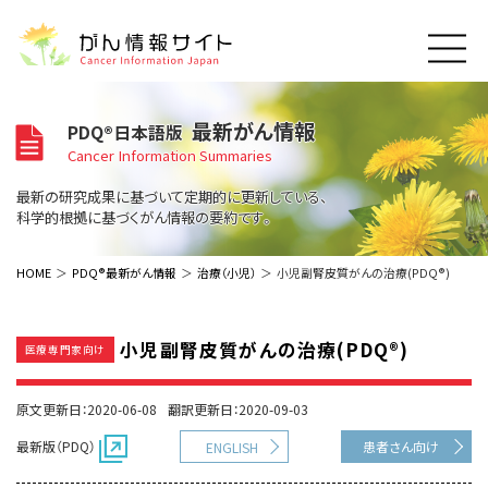
このサイトについて
最新がん情報
PDQ®日本語版
About Cancer Information Japan
Cancer Information Summaries
ご利用規約
がんの種類
最新の研究成果に基づいて定期的に更新している、
Cancer Types
プライバシーポリシー
科学的根拠に基づくがん情報の要約です。
お問い合わせ
脳神経
泌尿器
内分泌
最新がん情報
HOME
PDQ®最新がん情報
治療（小児）
小児副腎皮質がんの治療(PDQ®)
Summaries
寄附・協賛のお願い
眼
婦人科
原発不明
寄附・協賛一覧
頭頸部
皮膚
治療（成人）
がん用語辞書
小児
小児副腎皮質がんの治療(PDQ®)
医療専門家向け
沿革
Dictionary
呼吸器
骨軟部
治療（小児）
支持療法と緩和ケア
関連リンク
支持療法と緩和ケア
乳腺
造血器
原文更新日：2020-06-08
翻訳更新日：2020-09-03
お知らせ一覧
補完代替医療
News
スクリーニング（検診）
消化管
AIDs関連
最新版（PDQ）
患者さん向け
ENGLISH
予防
肝胆膵
胚細胞
全般