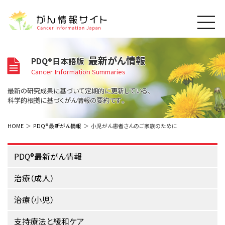
このサイトについて
最新がん情報
PDQ®日本語版
About Cancer Information Japan
Cancer Information Summaries
ご利用規約
がんの種類
最新の研究成果に基づいて定期的に更新している、
Cancer Types
プライバシーポリシー
科学的根拠に基づくがん情報の要約です。
お問い合わせ
脳神経
泌尿器
内分泌
最新がん情報
HOME
PDQ®最新がん情報
小児がん患者さんのご家族のために
Summaries
寄附・協賛のお願い
眼
婦人科
原発不明
寄附・協賛一覧
頭頸部
皮膚
治療（成人）
PDQ®最新がん情報
がん用語辞書
小児
沿革
Dictionary
呼吸器
骨軟部
治療（小児）
治療（成人）
支持療法と緩和ケア
関連リンク
支持療法と緩和ケア
乳腺
造血器
お知らせ一覧
治療（小児）
補完代替医療
News
スクリーニング（検診）
消化管
AIDs関連
支持療法と緩和ケア
予防
肝胆膵
胚細胞
全般