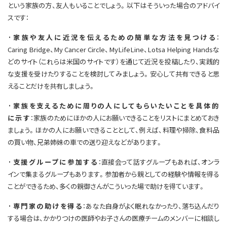
という家族の方、友人もいることでしょう。以下はそういった場合のアドバイ
スです：
·家族や友人に近況を伝えるための簡単な方法を見つける
：
Caring Bridge、My Cancer Circle、MyLifeLine、Lotsa Helping Handsな
どのサイト（これらは米国のサイトです）を通じて近況を投稿したり、実践的
な支援を受けたりすることを検討してみましょう。安心して共有できると思
えることだけを共有しましょう。
·家族を支えるために周りの人にしてもらいたいことを具体的
に示す
：家族のためにほかの人にお願いできることをリストにまとめておき
ましょう。ほかの人にお願いできることとして、例えば、料理や掃除、食料品
の買い物、兄弟姉妹の車での送り迎えなどがあります。
·支援グループに参加する
：直接会って話すグループもあれば、オンラ
インで集まるグループもあります。参加者から親としての経験や情報を得る
ことができるため、多くの親御さんがこういった場で助けを得ています。
·専門家の助けを得る
：あなた自身がよく眠れなかったり、落ち込んだり
する場合は、かかりつけの医師やお子さんの医療チームのメンバーに相談し