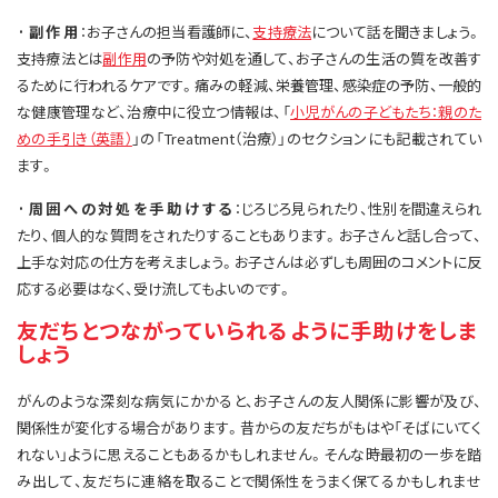
·副作用
：お子さんの担当看護師に、
支持療法
について話を聞きましょう。
支持療法とは
副作用
の予防や対処を通して、お子さんの生活の質を改善す
るために行われるケアです。痛みの軽減、栄養管理、感染症の予防、一般的
な健康管理など、治療中に役立つ情報は、「
小児がんの子どもたち：親のた
めの手引き（英語）
」の「Treatment（治療）」のセクションにも記載されてい
ます。
·周囲への対処を手助けする
：じろじろ見られたり、性別を間違えられ
たり、個人的な質問をされたりすることもあります。お子さんと話し合って、
上手な対応の仕方を考えましょう。お子さんは必ずしも周囲のコメントに反
応する必要はなく、受け流してもよいのです。
友だちとつながっていられるように手助けをしま
しょう
がんのような深刻な病気にかかると、お子さんの友人関係に影響が及び、
関係性が変化する場合があります。昔からの友だちがもはや「そばにいてく
れない」ように思えることもあるかもしれません。そんな時最初の一歩を踏
み出して、友だちに連絡を取ることで関係性をうまく保てるかもしれませ