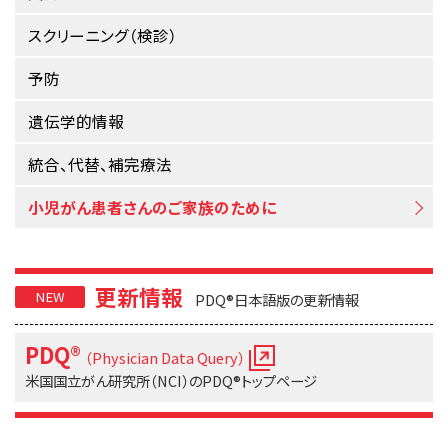
サイト内検索
お問い合わせ
遺伝学的情報
スクリーニング（検診）
統合、代替、補完療法
予防
遺伝学的情報
統合、代替、補完療法
小児がん患者さんのご家族のために
更新情報
PDQ®日本語版の更新情報
PDQ®
（Physician Data Query）
米国国立がん研究所（NCI）の
PDQ®トップページ