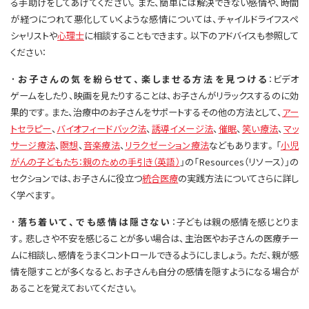
る手助けをしてあげてください。また、簡単には解決できない感情や、時間
が経つにつれて悪化していくような感情については、チャイルドライフスペ
シャリストや
心理士
に相談することもできます。以下のアドバイスも参照して
ください：
·お子さんの気を紛らせて、楽しませる方法を見つける
：ビデオ
ゲームをしたり、映画を見たりすることは、お子さんがリラックスするのに効
果的です。また、治療中のお子さんをサポートするその他の方法として、
アー
トセラピー
、
バイオフィードバック法
、
誘導イメージ法
、
催眠
、
笑い療法
、
マッ
サージ療法
、
瞑想
、
音楽療法
、
リラクゼーション療法
などもあります。「
小児
がんの子どもたち：親のための手引き（英語）
」の「Resources（リソース）」の
セクションでは、お子さんに役立つ
統合医療
の実践方法についてさらに詳し
く学べます。
·落ち着いて、でも感情は隠さない
：子どもは親の感情を感じとりま
す。悲しさや不安を感じることが多い場合は、主治医やお子さんの医療チー
ムに相談し、感情をうまくコントロールできるようにしましょう。ただ、親が感
情を隠すことが多くなると、お子さんも自分の感情を隠すようになる場合が
あることを覚えておいてください。