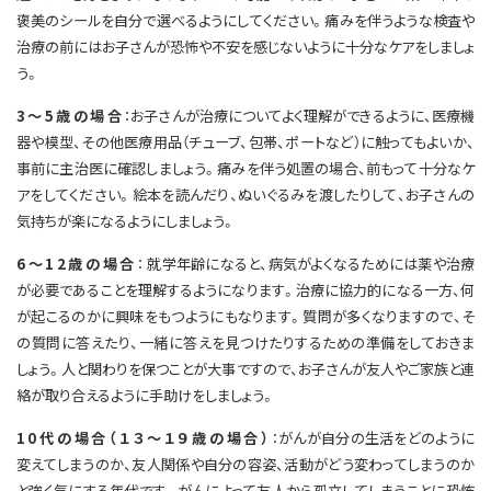
褒美のシールを自分で選べるようにしてください。痛みを伴うような検査や
治療の前にはお子さんが恐怖や不安を感じないように十分なケアをしましょ
う。
3～5歳の場合
：お子さんが治療についてよく理解ができるように、医療機
器や模型、その他医療用品（チューブ、包帯、ポートなど）に触ってもよいか、
事前に主治医に確認しましょう。痛みを伴う処置の場合、前もって十分なケ
アをしてください。絵本を読んだり、ぬいぐるみを渡したりして、お子さんの
気持ちが楽になるようにしましょう。
6～12歳の場合
： 就学年齢になると、病気がよくなるためには薬や治療
が必要であることを理解するようになります。治療に協力的になる一方、何
が起こるのかに興味をもつようにもなります。質問が多くなりますので、そ
の質問に答えたり、一緒に答えを見つけたりするための準備をしておきま
しょう。人と関わりを保つことが大事ですので、お子さんが友人やご家族と連
絡が取り合えるように手助けをしましょう。
10代の場合（１３～１９歳の場合）
：がんが自分の生活をどのように
変えてしまうのか、友人関係や自分の容姿、活動がどう変わってしまうのか
と強く気にする年代です。がんによって友人から孤立してしまうことに恐怖