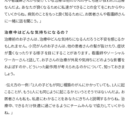
んや看護婦さんから受けている治療は他のがんの子ども達が救われた治療
なんだよ。あなたが良くなるために私達ができることの全てをこれからやっ
ていくからね。病気のことをもっと良く知るために、お医者さんや看護師さん
に一緒に話を聞こう。」
治療中はどんな気持ちになるの？
治療前のお子さんは、治療中どんな気持ちになるんだろうと不安を感じるか
もしれません。小児がんのお子さんは、他の患者さんの髪が抜けたり、症状
が重くなったりする様子を目にすることがあります。看護師やソーシャル
ワーカーさんと話して、お子さんの治療が外見や気持ちにどのような影響を
およぼすのか、どういった副作用が考えられるのかについて、知っておきま
しょう。
·伝え方の一例：「2人の子どもが同じ種類のがんにかかっていても、1人に起
こることが、もう1人にも同じように起こるかというとそうではないんだよ。お
医者さんも私も、私達にわかることをあなたにきちんと説明するからね。治
療中、できるだけ快適に過ごせるようにチームみんなで協力していくから
ね。」