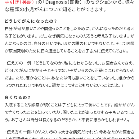
手引き（英語）
」の「Diagnosis（診断）」のセクションから、様々
な種類の小児がんについて知ることができます。
どうしてがんになったの？
自分が何か悪いことや間違ったことをしたために、がんになったのだと考え
る子どもがいます。また、なぜ病気になったのだろうと考える子もいます。が
んになったのは、自分のせいでも、ほかの誰のせいでもないこと、そして医師
が原因究明のために日々邁進していることをお子さんに伝えてください。
·伝え方の一例：「どうしてなのか、私にもわからないし、お医者さんでさえ、
どうしてがんにかかる子とそうでない子がいるのか、正確にはわからないん
だよ。ただ、確かなことは、あなたは何も悪いことをしていないし、誰かから
うつされたわけでもないし、誰かにうつすこともないということだよ。」
良くなるの？
入院することや診察が続くことは子どもにとって怖いことです。誰かががん
で亡くなったことを知っていたり、聞いたことがあったりする子もいるでしょ
う。お子さんは自分は良くなるのだろうか、と不安に思うかもしれません。
·伝え方の一例：「がんというのは大きな病気だけれど、今あなたがお医者さ