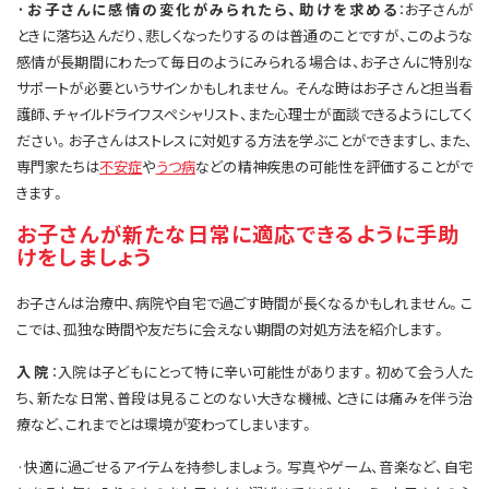
·お子さんに感情の変化がみられたら、助けを求める
：お子さんが
ときに落ち込んだり、悲しくなったりするのは普通のことですが、このような
感情が長期間にわたって毎日のようにみられる場合は、お子さんに特別な
サポートが必要というサインかもしれません。そんな時はお子さんと担当看
護師、チャイルドライフスペシャリスト、また心理士が面談できるようにしてく
ださい。お子さんはストレスに対処する方法を学ぶことができますし、また、
専門家たちは
不安症
や
うつ病
などの精神疾患の可能性を評価することがで
きます。
お子さんが新たな日常に適応できるように手助
けをしましょう
お子さんは治療中、病院や自宅で過ごす時間が長くなるかもしれません。こ
こでは、孤独な時間や友だちに会えない期間の対処方法を紹介します。
入院
：入院は子どもにとって特に辛い可能性があります。初めて会う人た
ち、新たな日常、普段は見ることのない大きな機械、ときには痛みを伴う治
療など、これまでとは環境が変わってしまいます。
·快適に過ごせるアイテムを持参しましょう。写真やゲーム、音楽など、自宅