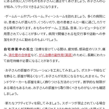
にあるお気に入りのものをお子さんに選ばせてあげましょう。お子さんの心
が和み、リラックスできるようになります。
·ゲームルームやプレイルーム、ティーンルームを訪れましょう。多くの病院に
は、患者さんが遊んだり、くつろいだり、他の患者さんと一緒に過ごしたりで
きる場所があります。おもちゃやゲーム、工芸品、音楽、コンピュータなどが
用意されていることが多いです。病院で開催される社交行事や活動への参
加をお子さんに勧めるのもよいでしょう。
自宅療養中の孤立
：治療を受けている間は、疲労感、感染症のリスク、痛
み、
消化管の合併症
など、
がん治療の副作用（英語）
のために、長期にわたっ
て自宅待機が必要になることがあります。
·お子さんの部屋のデコレーションを工夫してみましょう。ポスターや絵など
を飾ると、部屋が明るくなって、お子さんが元気になるかもしれません。ウィ
ンドウマーカーも部屋を楽しく飾りつける方法の1つです。医学的な制限が
ある場合もあるため、お子さんの部屋から取り除くべきものがないかも確認
しましょう。
·新たなアクティビティを探してみましょう。スポーツが禁止されている場合
は、お子さんが活動的で楽しく過ごせるような他のアクティビティを調べてみ