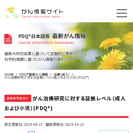
このサイトについて
最新がん情報
PDQ®日本語版
About Cancer Information Japan
Cancer Information Summaries
ご利用規約
がんの種類
最新の研究成果に基づいて定期的に更新している、
Cancer Types
プライバシーポリシー
科学的根拠に基づくがん情報の要約です。
お問い合わせ
脳神経
泌尿器
内分泌
最新がん情報
HOME
PDQ®最新がん情報
治療（成人）
がん治療研究に対する証拠レベル（成人および小児）(PDQ®)
Summaries
寄附・協賛のお願い
眼
婦人科
原発不明
寄附・協賛一覧
頭頸部
皮膚
治療（成人）
がん用語辞書
小児
がん治療研究に対する証拠レベル（成人
沿革
Dictionary
医療専門家向け
呼吸器
骨軟部
治療（小児）
支持療法と緩和ケア
および小児）(PDQ®)
関連リンク
支持療法と緩和ケア
乳腺
造血器
お知らせ一覧
補完代替医療
News
スクリーニング（検診）
消化管
AIDs関連
原文更新日：2019-08-27
翻訳更新日：2019-10-23
予防
肝胆膵
胚細胞
全般