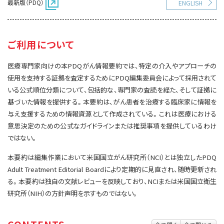
最新版（PDQ）
ENGLISH
サイト内検索
お問い合わせ
遺伝学的情報
統合、代替、補完療法
ご利用について
医療専門家向けの本PDQがん情報要約では、特定の介入やアプローチの
使用を支持する証拠を査定するためにPDQ編集委員会によって採用されて
いる公式順位分類について、包括的な、専門家の査読を経た、そして証拠に
基づいた情報を提供する。本要約は、がん患者を治療する臨床家に情報を
与え支援するための情報資源として作成されている。これは医療における
意思決定のための公式なガイドラインまたは推奨事項を提供しているわけ
ではない。
本要約は編集作業において米国国立がん研究所（NCI）とは独立したPDQ
Adult Treatment Editorial Boardにより定期的に見直され、随時更新され
る。本要約は独自の文献レビューを反映しており、NCIまたは米国国立衛生
研究所（NIH）の方針声明を示すものではない。