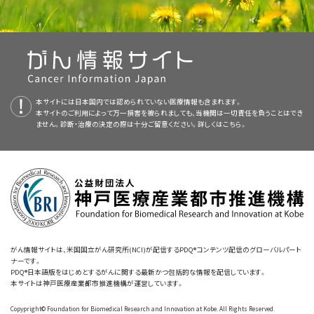
者が設けられている一方、そうではない研究デザインもある。
いる公式順位分類について、包括的な、専門家の査読を経た、そして証拠に
これは疾患特異的介入において生物学的に最も重要となりうるが、
奨につながる。
よび患者の両方に明らかなほど異なるためである。しかしながら、
基づいた情報を提供する。本要約は、がん患者を治療する臨床家に情報を
全死亡に比べより主観的なエンドポイントであり、その決定において
本文
に以下の記述が追加された；腫瘍学における治療戦略を比較する内部
ほとんどのケースにおいて、ランダム化が行われるまでは研究者と
PDQ Adult Treatment Editorial Board
与え支援するための情報資源として作成されている。これは医療における
および
PDQ Pediatric Treatment
研究者バイアスの影響をより受けやすい。このエンドポイントはま
比較群を設けた大規模な集団ベースの観察研究であっても、解釈には最大
患者に対する盲検化が可能である。実施される治療の盲検化が達
Editorial Board
意思決定のための公式なガイドラインまたは推奨事項を提供しているわけ
は、以下に示すように、
PDQ Adult Cancer Treatment
た、全生存を実際に短くしうる治療の重要な作用を見逃すことがあ
限の注意を払うべきである；観察研究とランダム化臨床試験（RCT）の結果
成できない場合は、1iiの順位が割り当てられる。
Summaries
ではない。
および
PDQ Pediatric Cancer Treatment Summaries
に証拠
る。
を直接比較した1件の研究において、研究者らは、がんの診断に対して治療
レベルに関する情報を適宜追加する。
ランダム化試験のメタアナリシスは、以前に実施された研究の量的
レジメンを比較したSurveillance, Epidemiology, and End Results
注意深く評価された生活の質。
本サイトには日本国内では認められていない医療情報も含まれます。
査読者および更新情報
統合を提供する。メタアナリシスからの証拠の強さは、個々の研究
(SEER) Program、SEER-Medicare、またはNational Cancer Databaseか
本サイトのご利用によって万一損害を被られましても、当機関は一切責任を負うことはでき
ません。診断・治療の決定の際は十分ご留意ください。詳しくは
こちら。
これは患者にとってきわめて重要なエンドポイントである。そのた
の運営の質に基づく。さらに、メタアナリシスは、個々の研究におけ
らのデータを用いて2000年から2016年に発表された観察研究の系統的な
本要約は編集作業において米国国立がん研究所（NCI）とは独立した
PDQ
め、強い研究デザイン内のこのエンドポイントの注意深い記述は、大
る小さな系統的誤差を拡大しうる。単一の大規模ランダム化試験の
MEDLINE検索を実施した（引用、参考文献3としてSoni et al.）。また以下が
Adult Treatment Editorial Board
により定期的に見直され、随時更新され
部分の医師が治療を実践に組み込むのに十分役立つ。
結果と以前に同じ主題で公表された複数のより小規模の試験のメタ
追加された；研究者らは、350件の治療比較を同じ比較を実施した121件の
る。本要約は独自の文献レビューを反映しており、NCIまたは米国国立衛生
アナリシスの結果を比較したある研究は、わずかな一致しか示さな
RCTにマッチングし、観察研究とマッチングしたRCTのハザード比間で有意
研究所（NIH）の方針声明を示すものではない。
間接的な代替。
かった（κ統計量、0.35）。大規模ランダム化比較試験の結果は、メタ
な相関は認められないことを明らかにした。注目すべきことに、厳密である
無再発生存。
アナリシスによってその時点の35％が正確に予測されなかった。
委員会のメンバーは毎月、最近発表された記事を見直し、記事に対して以下
と評価され、全生存を報告した70件の観察研究のうち、肯定的な結果を報
無病生存。
同じ臨床問題に取り組む異なる研究者によって実施された
[
1
]
[
2
]
を行うべきか決定する：
告した研究は35件であった一方、RCTでは差が報告されず、反対方向の影
無増悪生存。
メタアナリシスが、相反する結論に達することがある。
そのため、
[
2
]
響も示されなかった。
がん情報サイトは、米国国立がん研究所(NCI)が配信するPDQ®コンテンツ配信のグローバルパート
腫瘍奏効率。
ランダム化試験のメタアナリシスは、より高いレベルではなく、ランダ
ナーです。
PDQ®日本語版をはじめとするがんに関する最新かつ包括的な情報を配信しています。
本要約は
PDQ Adult Treatment Editorial Board
が作成と内容の更新を
ム化試験と同じ証拠レベルのカテゴリーに配置される。
これらのエンドポイントは、研究者の解釈による影響を受けやすい。
本サイトは神戸医療産業都市推進機構が運営しています。
行っており、編集に関してはNCIから独立している。本要約は独自の文献レ
さらに重要なことに、それらは生存または生活の質などの直接的な
ランダム化試験のサブセット分析は、多重性（すなわち、複数のサブ
ビューを反映しており、NCIまたはNIHの方針声明を示すものではない。
会議での議論、
Copypright© Foundation for Biomedical Research and Innovation at Kobe. All Rights Reserved.