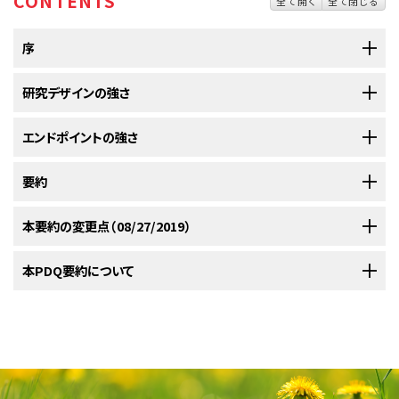
CONTENTS
全て開く
全て閉じる
序
さまざまなエンドポイントが、腫瘍学における臨床研究で測定され、報告さ
研究デザインの強さ
れている。これらには、全死亡（または治療の開始以降の生存）、原因特異的
な死亡、生活の質、またはこれら4つの転帰の間接的な代替、例えば、無再発
さまざまな種類の研究デザインを、以下のように強さの降順に記載する：
エンドポイントの強さ
生存、無病生存、無増悪生存、または腫瘍奏効率などが含まれる。エンドポ
ランダム化対照臨床試験（RCT）。
イントはまた、ゴールドスタンダード-ランダム化二重盲検対照臨床試験-から
成人および小児がん治療に対して一般に測定されるエンドポイントを、以下
要約
二重盲検。
非連続患者からのケースシリーズ経験まで、さまざまな強さの研究デザイン
のように強さの降順に挙げる：
非盲検（治療デリバリー）。
内でも決定される。治療戦略の報告結果に関する証拠の強さを読者が判断
研究または臨床経験はデザインの強さとエンドポイントの重要性の両方に
本要約の変更点（08/27/2019）
全死亡（または定義された時点からの全生存）。
しやすくするために、PDQ編集委員会は、証拠レベルの公式順位分類を採用
よって順位付けされるため、ある特定の研究が2層の順位を持つことになる
ランダム化二重盲検対照臨床試験（1i）は研究デザインのゴールドス
している。すべての所定の治療に対して、結果は以下の2つの尺度のそれぞ
（例えば、全生存において良好な治療成績を示す非盲検化ランダム化研究に
PDQがん情報要約は定期的に見直され、新情報が利用可能になり次第更
本PDQ要約について
タンダードである。この順位を得るには、ランダム化および治療割り
この転帰は議論の余地はあるが患者にとって最も重要であり、また
れに基づいて順位付けされる：（1）研究デザインの強さおよび（2）エンドポイ
対しては1iiA、結果として奏効率が示されている選択された患者の第II相試
新される。本セクションでは、上記の日付における本要約最新変更点を記
付けが行われる前と後の両方で、研究割り付けが医師に分からない
最も容易に定義され、研究者バイアスに対して最も影響を受けにく
ントの強さである。2つの順位分類はともに全証拠レベルの概念を提供す
験には3iiiDiv）。さらに、すべての推奨事項は、毒性、観察の信頼区間の幅、
述する。
ようにしなければならない。このデザインは、研究者による割り付け
い。
本要約の目的
る。治療のガイドラインを公式化するか、または行動を起こす際に、見通しに
試験サイズ、試験における品質保証、および費用のような、容易には定量化
バイアス、および研究者と患者の両者による転帰の評価におけるバ
研究デザインの強さ
よって、さまざまな専門家委員会、専門組織、または個々の医師が総体的な
原因特異的死亡（または定義された時点からの原因特異
できないその他の問題を考慮しなければならない。にもかかわらず、PDQ
イアスからの保護を提供する。残念ながら、腫瘍学における大部分
医療専門家向けの本PDQがん情報要約では、特定の介入やアプローチの
証拠の強さに異なる「カットポイント」を使用することがある；しかしながら、
的な死亡）。
順位分類システムは、研究結果の考察のための出発点として証拠の強さに
の臨床試験において、治療割り付け後二重盲検はできないが、それ
本文
で以下の記述が改訂された；一部の研究デザインでは、内部比較被験
使用を支持する証拠を査定するためにPDQ編集委員会によって採用されて
証拠レベルの公式的な記述は、データに一定の枠組みを提供し、特定の推
関する順位分類を提供する。
は手技または毒性作用が研究割り付け間で、しばしば医療専門家お