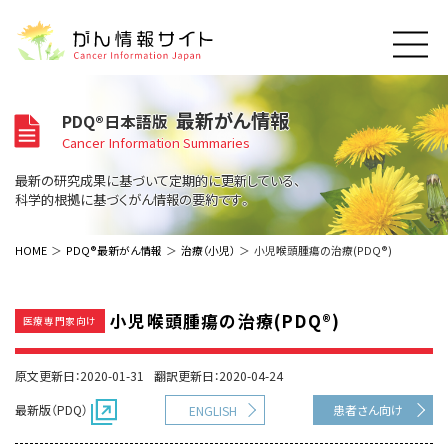
このサイトについて
最新がん情報
PDQ®日本語版
About Cancer Information Japan
Cancer Information Summaries
ご利用規約
がんの種類
最新の研究成果に基づいて定期的に更新している、
Cancer Types
プライバシーポリシー
科学的根拠に基づくがん情報の要約です。
お問い合わせ
脳神経
泌尿器
内分泌
最新がん情報
HOME
PDQ®最新がん情報
治療（小児）
小児喉頭腫瘍の治療(PDQ®)
Summaries
寄附・協賛のお願い
眼
婦人科
原発不明
寄附・協賛一覧
頭頸部
皮膚
治療（成人）
がん用語辞書
小児
小児喉頭腫瘍の治療(PDQ®)
医療専門家向け
沿革
Dictionary
呼吸器
骨軟部
治療（小児）
支持療法と緩和ケア
関連リンク
支持療法と緩和ケア
乳腺
造血器
原文更新日：2020-01-31
翻訳更新日：2020-04-24
お知らせ一覧
補完代替医療
News
スクリーニング（検診）
消化管
AIDs関連
最新版（PDQ）
患者さん向け
ENGLISH
予防
肝胆膵
胚細胞
全般