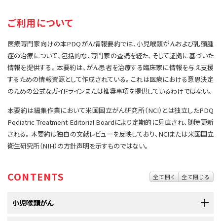
サイト内検索
お問い合わせ
遺伝学的情報
ご利用について
統合、代替、補完療法
医療専門家向けの本PDQがん情報要約では、小児喉頭がんおよび乳頭腫
症の治療について、包括的な、専門家の査読を経た、そして証拠に基づいた
情報を提供する。本要約は、がん患者を治療する臨床家に情報を与え支援
するための情報資源として作成されている。これは医療における意思決定
のための公式なガイドラインまたは推奨事項を提供しているわけではない。
本要約は編集作業において米国国立がん研究所（NCI）とは独立したPDQ
Pediatric Treatment Editorial Boardにより定期的に見直され、随時更新
される。本要約は独自の文献レビューを反映しており、NCIまたは米国国立
衛生研究所（NIH）の方針声明を示すものではない。
CONTENTS
全て開く
全て閉じる
小児喉頭がん