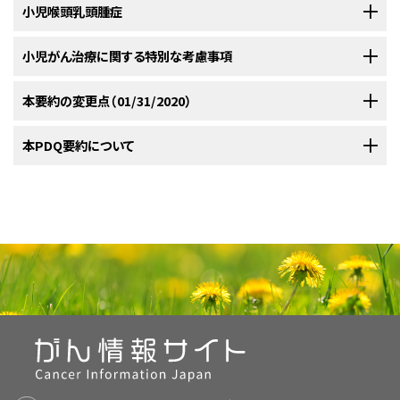
小児喉頭乳頭腫症
組織学
小児がん治療に関する特別な考慮事項
喉頭部の腫瘍はまれである。良性腫瘍で最もよく認められるのは、声門下
一般情報
血管腫である。
特にまれな悪性腫瘍は、ポリープおよび乳頭腫などの良
[
1
]
小児および青年におけるがんはまれであるが、小児がんの全発生率は1975
本要約の変更点（01/31/2020）
性腫瘍に関連する。
[
2
]
[
3
]
再発性呼吸器乳頭腫症は、小児において最も多い良性の喉頭腫瘍であり、
年以降徐々に増加している。
小児および青年のがん患者については、小
[
1
]
ヒトパピローマウイルス（HPV）感染症、最も一般的にはHPV-6およびHPV-
児期および青年期に発生するがんの治療経験を有するがん専門家から構成
PDQがん情報要約は定期的に見直され、新情報が利用可能になり次第更
本PDQ要約について
臨床像
11と関連している。
HPV-11の存在は、HPV-6の存在より侵攻性の
[
1
]
[
2
]
される集学的チームのある医療機関への紹介を検討すべきである。この集
新される。本セクションでは、上記の日付における本要約最新変更点を記
臨床経過と相関するようである。
あるオーストラリアの小児耳鼻咽喉科
[
3
]
これらの腫瘍は、以下の症状を呈することがある：
学的チームのアプローチとは、至適生存期間および至適QOLを得られるよ
述する。
医の調査で、12～26歳の青年女児および若年女性にHPVワクチン接種を導
本要約の目的
うな治療、支持療法、およびリハビリテーションを小児が必ず受けられるよう
入した後の喉頭乳頭腫症の発生率の低下が明らかにされた。
[
4
]
小児喉頭乳頭腫症
にするため、以下に示す医療専門家などの技術を集結したものである。
医療専門家向けの本PDQがん情報要約では、小児喉頭がんおよび乳頭腫
これらの腫瘍は、声帯に疣贅様の結節が生じて嗄声を来し、まれに肺にまで
本文
に以下の記述が追加された；侵攻性再発性呼吸器乳頭腫症の2人の患
症の治療について、包括的な、専門家の査読を経た、そして証拠に基づいた
拡がることがあり、かなりの病的状態をもたらす。
悪性変性を来し、喉頭
[
5
]
者の報告では、全身性のベバシズマブによる治療は最小限の毒性で良好な
情報を提供する。本要約は、がん患者を治療する臨床家に情報を与え支援
嗄声。
部にがんおよび肺扁平上皮がんが発現する。
結果をもたらした（引用、参考文献15としてCarnevale et al.）。
するための情報資源として作成されている。これは医療における意思決定
のための公式なガイドラインまたは推奨事項を提供しているわけではない。
嚥下困難。
プライマリケア医。
小児喉頭乳頭腫症の治療
本要約は
PDQ Pediatric Treatment Editorial Board
が作成と内容の更新
を行っており、編集に関してはNCIから独立している。本要約は独自の文献
頸部リンパ節の腫脹。
査読者および更新情報
乳頭腫症はがん性ではなく、一次治療はレーザー蒸散を用いた外科的切除
小児外科専門医。
レビューを反映しており、NCIまたはNIHの方針声明を示すものではない。
である。
頻繁な再発が一般的である。肺転移はまれではあるが、発生す
[
6
]
PDQ要約の更新におけるPDQ編集委員会の役割および要約の方針に関す