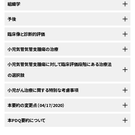
原発肺腫瘍は小児ではまれで、組織学的にきわめて多様である。
組織学
肺上
[
1
]
皮がんが発生した場合、進行した病期で発見される傾向がみられ、予後は組
織型および病期の両方に左右される。
ほとんどの原発肺腫瘍は悪性で
[
2
]
気管気管支腫瘍は原発性気管支内病変の異種起源のグループであり、腺腫
予後
ある。小児における原発肺新生物383例を対象としたレビューによると、
は良性の経過を暗に示唆するが、気管気管支腫瘍のいずれの変種も悪性の
76％が悪性で、24％が良性であった。
National Cancer Data Baseを用
[
3
]
挙動を示すことがある。以下の組織型が同定されている（
図1
を参照のこ
横紋筋肉腫を除いて、小児における気管気管支腫瘍のすべての組織型は、
臨床像と診断的評価
いた原発悪性上皮性肺腫瘍のレビューから、最も一般的な小児原発悪性肺
と）：
[
1
]
[
2
]
[
3
]
[
4
]
[
5
]
[
6
]
[
7
]
局所浸潤が認められる場合であっても、外科的切除後の優れた予後と関連
腫瘍はカルチノイド（63％）であり、次が肺の粘表皮がん（18％）であることが
している。
；
[
証拠レベル：2A
]
[
1
]
[
2
]
[
3
]
気管気管支腫瘍の主症状は通常、気管気管支の不完全な閉塞を原因とし、
小児気管気管支腫瘍の治療
判明した。
[
4
]
以下のものがある：
参考文献
浸潤したリンパ管の切除とともに、可能であれば管状気管支区域切除を含
小児気管気管支腫瘍に対して臨床評価段階にある治療法
参考文献
Soga J, Yakuwa Y: Bronchopulmonary carcinoids: An analysis of
めた保存的肺切除が選択すべき治療法である。
；
[
証拠レベル：
[
1
]
[
2
]
[
3
]
1,875 reported cases with special reference to a comparison
の選択肢
カルチノイド
（気管支の神経内分泌腫瘍）
。
カルチノイドは小
Yu DC, Grabowski MJ, Kozakewich HP, et al.: Primary lung tumors in
between typical carcinoids and atypical varieties. Ann Thorac
2A
]転移の証拠を得た場合または腫瘍の組織型が横紋筋肉腫である場合を
children and adolescents: a 90-year experience. J Pediatr Surg 45
児におけるすべての気管気管支腫瘍の80～85％を占める。
Cardiovasc Surg 5 (4): 211-9, 1999.
[PUBMED Abstract]
(6): 1090-5, 2010.
[PUBMED Abstract]
除いて、気管気管支腫瘍には、化学療法も放射線療法も適応とされない。
；
[
証拠レベル：3iiA
]これは最も多い気管
米国国立がん研究所（NCI）が支援している臨床試験に関する情報は、
小児がん治療に関する特別な考慮事項
[
1
]
[
2
]
[
3
]
[
4
]
[
5
]
[
8
]
NCI
Fauroux B, Aynie V, Larroquet M, et al.: Carcinoid and
咳嗽。
Lal DR, Clark I, Shalkow J, et al.: Primary epithelial lung
mucoepidermoid bronchial tumours in children. Eur J Pediatr 164
malignancies in the pediatric population. Pediatr Blood Cancer 45
気管支腫瘍である。
ウェブサイト
に掲載されている。他の組織がスポンサーの臨床試験に関す
気管気管支腫瘍に対する治療法の選択肢は、組織型に応じて以下の通りで
(12): 748-52, 2005.
[PUBMED Abstract]
(5): 683-6, 2005.
[PUBMED Abstract]
再発性肺炎。
る情報については、ClinicalTrials.govウェブサイトを参照のこと。
ある：
小児および青年におけるがんはまれであるが、小児がんの全発生率は1975
本要約の変更点（04/17/2020）
Redlich A, Wechsung K, Boxberger N, et al.: Extra-appendiceal
Hancock BJ, Di Lorenzo M, Youssef S, et al.: Childhood primary
粘表皮がん。
緩徐に増殖する気道の血管性ポリープ様腫瘤
neuroendocrine neoplasms in children - data from the GPOH-MET
年以降徐々に増加している。
小児および青年のがん患者については、小
[
1
]
pulmonary neoplasms. J Pediatr Surg 28 (9): 1133-6, 1993.
97 Study. Klin Padiatr 225 (6): 315-9, 2013.
[PUBMED Abstract]
以下は、現在実施されている全米および/または施設の臨床試験の例であ
カルチノイド（気管支の神経内分泌腫瘍）。
リンパ節サンプ
[PUBMED Abstract]
（vascular polypoid mass）で、小児の気管気管支腫瘍で2番
喀血。
児期および青年期に発生するがんの治療経験を有するがん専門家から構成
PDQがん情報要約は定期的に見直され、新情報が利用可能になり次第更
本PDQ要約について
る：
リングを伴う外科的切除が選択すべき治療法である。全生存率は
目に多い（10％）。
Rojas Y, Shi YX, Zhang W, et al.: Primary malignant pulmonary
される集学的チームのある医療機関への紹介を検討すべきである。この集
新される。本セクションでは、上記の日付における本要約最新変更点を記
tumors in children: a review of the national cancer data base. J
95％である。
[
4
]
[
5
]
Pediatr Surg 50 (6): 1004-8, 2015.
[PUBMED Abstract]
学的チームのアプローチとは、至適生存期間および至適QOLを得られるよ
述する。