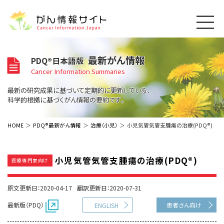
このサイトについて
最新がん情報
PDQ®日本語版
About Cancer Information Japan
Cancer Information Summaries
ご利用規約
がんの種類
最新の研究成果に基づいて定期的に更新している、
Cancer Types
プライバシーポリシー
科学的根拠に基づくがん情報の要約です。
お問い合わせ
脳神経
泌尿器
内分泌
最新がん情報
HOME
PDQ®最新がん情報
治療（小児）
小児気管気管支腫瘍の治療(PDQ®)
Summaries
寄附・協賛のお願い
眼
婦人科
原発不明
寄附・協賛一覧
頭頸部
皮膚
治療（成人）
がん用語辞書
小児
小児気管気管支腫瘍の治療(PDQ®)
医療専門家向け
沿革
Dictionary
呼吸器
骨軟部
治療（小児）
支持療法と緩和ケア
関連リンク
支持療法と緩和ケア
乳腺
造血器
原文更新日：2020-04-17
翻訳更新日：2020-07-31
お知らせ一覧
補完代替医療
News
スクリーニング（検診）
消化管
AIDs関連
最新版（PDQ）
患者さん向け
ENGLISH
予防
肝胆膵
胚細胞
全般