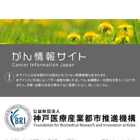
炎症性筋線維芽細胞性腫瘍。
これらの低悪性度良性腫
粘表皮がん。
推奨される治療法は外科的切開切除およびリンパ
本要約の目的
うな治療、支持療法、およびリハビリテーションを小児が必ず受けられるよう
瘍は、小児の気管気管支腫瘍の1％を占め、一般的には上部気
節サンプリングである。内視鏡的切除術は推奨されない。
[
6
]
[
7
]
本要約には編集上の変更がなされた。
にするため、以下に示す医療専門家の技術を集結したものである：
医療専門家向けの本PDQがん情報要約では、小児気管気管支腫瘍の治療
診断が困難であることから、しばしば症状が数ヵ月間にわたってみられ、とき
管に位置し、転移することはまれである。
炎症性筋線維芽細胞性腫瘍。
手術が選択すべき治療法であ
本要約は
APEC1621（NCT03155620）
PDQ Pediatric Treatment Editorial Board
（Pediatric MATCH試
が作成と内容の更新
について、包括的な、専門家の査読を経た、そして証拠に基づいた情報を提
には喘鳴を認める小児に対して喘息の治療が行われて、診断の遅れが4～5
る。ただし、腫瘍が
ALK
変異陽性である場合は、クリゾチニブによる
を行っており、編集に関してはNCIから独立している。本要約は独自の文献
験：再発または難治性進行固形腫瘍、非ホジキンリンパ腫、ま
供する。本要約は、がん患者を治療する臨床家に情報を与え支援するため
横紋筋肉腫。
年にも及ぶことがある。
[
1
]
治療が有効な場合がある。
[
7
]
[
8
]
[
9
]
[
10
]
レビューを反映しており、NCIまたはNIHの方針声明を示すものではない。
たは組織球性疾患を有する小児患者の治療において遺伝子検
の情報資源として作成されている。これは医療における意思決定のための
横紋筋肉腫。
断節性手術は適応とされない。この腫瘍はリンパ節
カルチノイドの約6％に転移病変がみられ、症例の2％は再発することが報告
顆粒細胞腫。
小児患者における悪性転換は記録に残されて
PDQ要約の更新におけるPDQ編集委員会の役割および要約の方針に関す
査の結果に基づいて行う分子標的療法）
：
NCI-COG Pediatric
公式なガイドラインまたは推奨事項を提供しているわけではない。
転移が認められる場合でも化学療法と放射線療法に著効を示す。
プライマリケア医。
されている。異型カルチノイドはまれであるが侵攻性が高く、50％の患者が
いない。
る詳しい情報については、
Molecular Analysis for Therapeutic Choice（MATCH、
本PDQ要約について
および
PDQ® - NCI's
[
7
]
診断時に転移性疾患を呈する。
カルチノイドおよび転移性疾患を伴
[
2
]
[
3
]
Comprehensive Cancer Database
Pediatric MATCH試験と呼ばれる）では、難治性および再発固
を参照のこと。
査読者および更新情報
顆粒細胞腫。
外科的切除は罹病リスクに基づいて実施される。
小児外科医。
い、古典的カルチノイド症候群を発症した小児についての1件の報告があ
形腫瘍における160以上の遺伝子の4,000以上の変異を標的
[
7
]
[
11
]
[
12
]
る。
オクトレオチドを用いる核スキャンによって、腫瘍またはリンパ節の
[
4
]
本要約は編集作業において米国国立がん研究所（NCI）とは独立した
PDQ
本サイトには日本国内では認められていない医療情報も含まれます。
として次世代シークエンシングで同定された特異的な分子遺
放射線腫瘍医。
本サイトのご利用によって万一損害を被られましても、当機関は一切責任を負うことはでき
放射能取り込み率が得られ、転移性の拡がりが示唆される。
（その他の神経内分泌カルチノイドに関する情報については、
Pediatric Treatment Editorial Board
により定期的に見直され、随時更新
小児消化管カ
伝学的変化と標的薬物が照合される。1～21歳の小児および
ません。診断・治療の決定の際は十分ご留意ください。詳しくは
こちら。
ルチノイドの治療
される。本要約は独自の文献レビューを反映しており、NCIまたは米国国立
に関するPDQ要約を参照のこと。）
小児内科腫瘍医/血液専門医。
青年が試験に適格である。
気管気管支腫瘍の管理は、気管気管支腫瘍が通常内視鏡的に目で確認で
衛生研究所（NIH）の方針声明を示すものではない。
きるため、多少の見解の相違がある。これらの病変の生検は、出血のために
参考文献
分子生物学的な検討のために、進行または再発した病変から
リハビリテーション専門家。
危険な状態となることがある。新しい内視鏡下の手技により生検の安全な
委員会のメンバーは毎月、最近発表された記事を見直し、記事に対して以下
腫瘍の組織を得る必要がある。この試験で治療の対象とされ
Gaissert HA, Mathisen DJ, Grillo HC, et al.: Tracheobronchial sleeve
resection in children and adolescents. J Pediatr Surg 29 (2): 192-7;
施行が可能となっている
；しかしながら、ごく限られた症例を除いて
[
5
]
[
6
]
を行うべきか決定する：
ている分子遺伝学的なvariant（多様体ないしバリアント）が認
小児専門看護師。
discussion 197-8, 1994.
[PUBMED Abstract]
は、内視鏡的切除術は推奨されない。
気管支造影またはコン
[
6
]
[
7
]
[
8
]
められる腫瘍を有する患者には、Pediatric MATCHでの治療
Jalal A, Jeyasingham K: Bronchoplasty for malignant and benign
ピュータ断層撮影スキャンは、肺の破壊の程度が外科的療法に影響するの
社会福祉士。
が提案される。
NCIウェブサイト
およびClinicalTrials.govウェブ
conditions: a retrospective study of 44 cases. Eur J Cardiothorac
Surg 17 (4): 370-6, 2000.
[PUBMED Abstract]
で、閉塞部より遠位の気管支拡張の程度を決定するのに有用であろう。
[
9
]