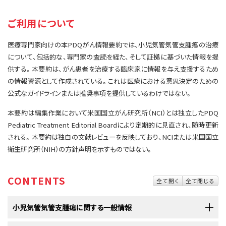
サイト内検索
お問い合わせ
遺伝学的情報
ご利用について
統合、代替、補完療法
医療専門家向けの本PDQがん情報要約では、小児気管気管支腫瘍の治療
について、包括的な、専門家の査読を経た、そして証拠に基づいた情報を提
供する。本要約は、がん患者を治療する臨床家に情報を与え支援するため
の情報資源として作成されている。これは医療における意思決定のための
公式なガイドラインまたは推奨事項を提供しているわけではない。
本要約は編集作業において米国国立がん研究所（NCI）とは独立したPDQ
Pediatric Treatment Editorial Boardにより定期的に見直され、随時更新
される。本要約は独自の文献レビューを反映しており、NCIまたは米国国立
衛生研究所（NIH）の方針声明を示すものではない。
CONTENTS
全て開く
全て閉じる
小児気管気管支腫瘍に関する一般情報