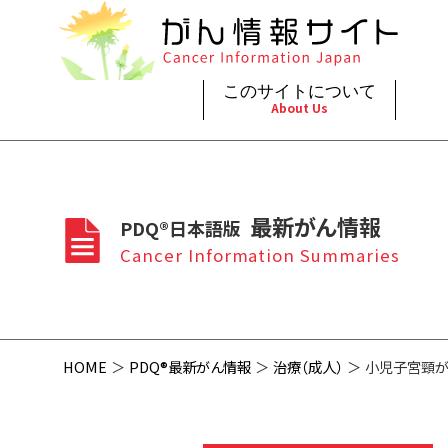
このサイトについて
About Us
脳神
治療（
ご利
このサイトについて
がんの種類
最新がん情報
眼
治療（
最新がん情報
PDQ®日本語版
プライ
About Cancer Information Japan
Cancer Types
Summaries
頭頸
支持療
Cancer Information Summaries
お問
呼吸
スクリ
HOME
PDQ®最新がん情報
治療（成人）
小児子宮頸が