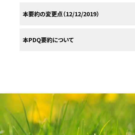
参考文献
ルボプラチンおよびパクリタキセルが使用されて
小児および青年におけるがんはまれであるが、小児
以下は、現在実施されている全米および/または施
本要約の変更点（12/12/2019）
役割は不明である。
に増加している。
小児および青年のがん患者に
[
2
]
[
1
]
McNall RY, Nowicki PD, Miller B, et al.:
vagina in pediatric patients. Pediatr Bl
生するがんの治療経験を有するがん専門家から構
3年イベントフリー生存率（EFS）は、全病期については
[PUBMED Abstract]
関への紹介を検討すべきである。この集学的チー
PDQがん情報要約は定期的に見直され、新情報
EFSは82％（±11％）、III期およびIV期のEFSは57
本PDQ要約について
You W, Dainty LA, Rose GS, et al.: Gynec
よび至適QOLを得られるような治療、支持療法、お
セクションでは、上記の日付における本要約最新変
less than 25 years. Obstet Gynecol 105 (6): 
APEC1621（NCT03155620）
（Pedi
参考文献
受けられるようにするため、以下に示す医療専門家
本要約が新たに追加された。
治性進行固形腫瘍、非ホジキンリンパ腫、ま
Abu-Rustum NR, Su W, Levine DA, et al
本要約の目的
者の治療において遺伝子検査の結果に基づ
trachelectomy for cervical clear cell carc
本要約は
PDQ Pediatric Treatment Editorial 
COG Pediatric Molecular Analysis for
Gynecol Oncol 97 (1): 296-300, 2005.
[PUBME
おり、編集に関してはNCIから独立している。本要
医療専門家向けの本PDQがん情報要約では、小
Pediatric MATCH試験と呼ばれる）で
Baykara M, Benekli M, Erdem O, et al.: 
り、NCIまたはNIHの方針声明を示すものではない
プライマリケア医。
て、包括的な、専門家の査読を経た、そして証拠に
る160以上の遺伝子の4,000以上の変異を
uterine cervix: a case report and review of
委員会の役割および要約の方針に関する詳しい情
がん患者を治療する臨床家に情報を与え支援する
Oncol 36 (2): e131-3, 2014.
[PUBMED Abstra
で同定された特異的な分子遺伝学的変化と標
小児外科医。
および
PDQ® - NCI's Comprehensive Cancer D
る。これは医療における意思決定のための公式な
McNall RY, Nowicki PD, Miller B, et al.:
の小児および青年が試験に適格である。
vagina in pediatric patients. Pediatr Bl
ているわけではない。
放射線腫瘍医。
[PUBMED Abstract]
分子生物学的な検討のために、進行または再
る必要がある。この試験で治療の対象
小児内科腫瘍医/血液専門医。
査読者および更新情報