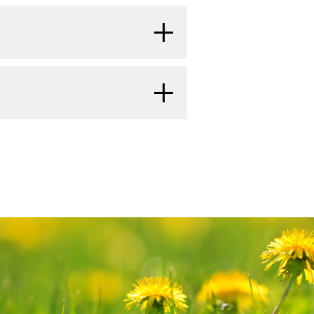
いるものの、管理としての化学療法の
がんの全発生率は1975年以降徐々
設の臨床試験の例である：
ついては、小児期および青年期に発
 Adenocarcinoma of the cervix and
ood Cancer 43 (3): 289-94, 2004.
成される集学的チームのある医療機
71％（±11％）；I期およびII期の
ムのアプローチとは、至適生存期間お
が利用可能になり次第更新される。本
％（±22％）である。
[
3
]
ologic malignancies in women aged
よびリハビリテーションを小児が必ず
更点を記述する。
1405-9, 2005.
[PUBMED Abstract]
atric MATCH試験：再発または難
の技術を集結したものである：
たは組織球性疾患を有する小児患
.: Pediatric radical abdominal
いて行う分子標的療法）
：
NCI-
inoma: a novel surgical approach.
Board
が作成と内容の更新を行って
 Therapeutic Choice（MATCH、
D Abstract]
約は独自の文献レビューを反映してお
児子宮頸がんと膣がんの治療につい
は、難治性および再発固形腫瘍におけ
Clear cell adenocarcinoma of the
。PDQ要約の更新におけるPDQ編集
基づいた情報を提供する。本要約は、
標的として次世代シークエンシング
 the literature. J Pediatr Hematol
報については、
本PDQ要約について
ための情報資源として作成されてい
ct]
的薬物が照合される。1～21歳
atabase
を参照のこと。
ガイドラインまたは推奨事項を提供し
 Adenocarcinoma of the cervix and
ood Cancer 43 (3): 289-94, 2004.
発した病変から腫瘍の組織を得
とされている分子遺伝学的な