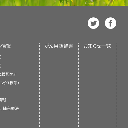
認められる腫瘍を有する患者には、
れる。
NCIウェブサイト
および
CI）とは独立した
PDQ Pediatric
の情報が入手できる。
され、随時更新される。本要約は独
国立衛生研究所（NIH）の方針声明を
ん情報
がん用語辞書
お知らせ一覧
見直し、記事に対して以下を行うべき
）
）
と緩和ケア
ング（検診）
な情報については、PDQの
支持療法
情報
替、補完療法
、または既存の記事の更新。
が小児がん患者の治療において担う役
のような小児がん施設では、小児およ