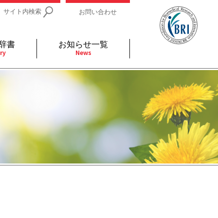
サイト内検索
お問い合わせ
辞書
お知らせ一覧
ry
News
IDs関連
小児
関連リンク
細胞
支持療法と緩和ケア
分泌
補完代替医療
発不明
全般