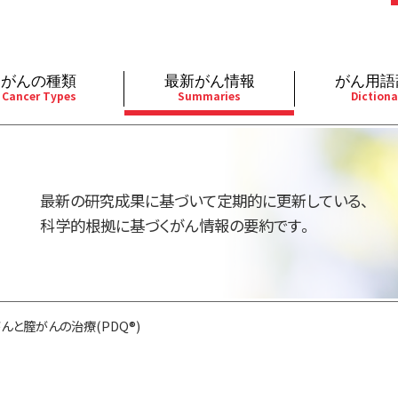
がんの種類
最新がん情報
がん用語
Cancer Types
Summaries
Dictiona
経
成人）
乳腺
婦人科
予防
A
用規約
寄附・協賛のお願い
小児）
消化管
皮膚
遺伝学的情報
胚
最新の研究成果に基づいて定期的に更新している、
バシーポリシー
寄附・協賛一覧
部
法と緩和ケア
肝胆膵
骨軟部
統合、代替、補完療法
内
科学的根拠に基づくがん情報の要約です。
い合わせ
沿革
器
ーニング（検診）
泌尿器
造血器
原
んと膣がんの治療(PDQ®)