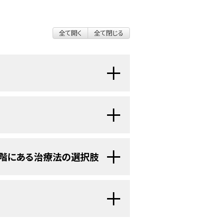
全て開く
全て閉じる
思春期においてはまれで、報告例は
ルスチルベストロールの子宮内曝露に
択肢には以下のものがある：
月～18歳であり、ほとんどの患者が
階にある治療法の選択肢
人患者は、90％がI期またはII期
びIV期の発生率が高い（24％）。この
する放射線療法。
験に関する情報は、
NCIウェブサイト
が小児への内診の実施は躊躇される、
床試験に関する情報については、
の顕微鏡的残存腫瘍またはリンパ行
瘍の治療によく用いられる薬物のカ