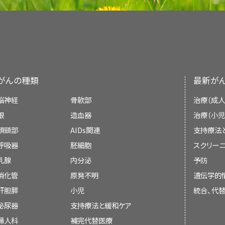
variant（多様体ないしバリアント）が
リハビリテーション専門家。
Pediatric MATCHでの治療が提案さ
本要約は編集作業において米国国立がん研究所（N
ClinicalTrials.govウェブサイトで追加
Treatment Editorial Board
により定期的に見直
小児専門看護師。
自の文献レビューを反映しており、NCIまたは米国
示すものではない。
社会福祉士。
がんの種類
最新が
委員会のメンバーは毎月、最近発表された記事を
チャイルドライフ専門家。
か決定する：
脳神経
骨軟部
治療（成人
心理士。
眼
造血器
治療（小児
頭頸部
AIDs関連
支持療法
呼吸器
胚細胞
スクリーニ
会議での議論、
乳腺
内分泌
予防
（小児および青年のがんの支持療法に関する具体的
消化管
原発不明
遺伝学的
本文の引用、または
および緩和ケア
の要約を参照のこと。）
肝胆膵
小児
統合、代
既に引用されている既存の記事との入れ替え
泌尿器
支持療法と緩和ケア
米国小児科学会によって、小児がん施設とそれら
婦人科
割に関するガイドラインが概説されている。
補完代替医療
こ
[
2
]