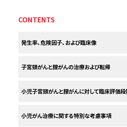
CONTENTS
発生率、危険因子、および臨床像
子宮頸部腺がんおよび膣腺がんは、小児期および
子宮頸がんと膣がんの治療および転帰
50例に満たない。
症例の3分の2は、ジエチ
[
1
]
[
2
]
関係している。
小児子宮頸がんおよび膣がんに対する治療法の選
診察時の年齢中央値は15歳で、その範囲は生後7ヵ
小児子宮頸がんと膣がんに対して臨床評価段
膣出血を呈する。子宮頸部腺がんまたは膣腺がんの成
手術。
の時点で発症する。小児および青年では、III期およ
顕微鏡的残存腫瘍またはリンパ行性転移に対
米国国立がん研究所（NCI）が支援している臨床試
差は、成人に対してはルーチンの内診を実施する
小児がん治療に関する特別な考慮事項
選択すべき治療法は、外科的切除
に掲載されている。他の組織がスポンサーの臨
および切除後
[
1
]
ということから説明が付く。
性転移に対する放射線療法である。婦人科悪性腫
ClinicalTrials.govウェブサイトを参照のこと。