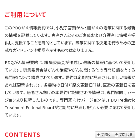
サイト内検索
お問い合わせ
遺伝学的情報
ご利用について
統合、代替、補完療法
このPDQがん情報要約では、小児子宮頸がんと腟がんの治療に関する最新
の情報を記載しています。患者さんとそのご家族および介護者に情報を提
供し、支援することを目的としています。医療に関する決定を行うための正
式なガイドラインや推奨を示すものではありません。
PDQがん情報要約は、編集委員会が作成し、最新の情報に基づいて更新し
ています。編集委員会はがんの治療やがんに関する他の専門知識を有する
専門家によって構成されています。要約は定期的に見直され、新しい情報が
あれば更新されます。各要約の日付（"原文更新日"）は、直近の更新日を表
しています。患者さん向けの本要約に記載された情報は、専門家向けバー
ジョンより抜粋したものです。専門家向けバージョンは、PDQ Pediatric
Treatment Editorial Boardが定期的に見直しを行い、必要に応じて更新し
ています。
CONTENTS
全て開く
全て閉じる