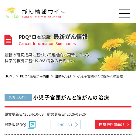
このサイトについて
最新がん情報
PDQ®日本語版
About Cancer Information Japan
Cancer Information Summaries
ご利用規約
がんの種類
最新の研究成果に基づいて定期的に更新している、
Cancer Types
プライバシーポリシー
科学的根拠に基づくがん情報の要約です。
お問い合わせ
脳神経
泌尿器
内分泌
最新がん情報
HOME
PDQ®最新がん情報
治療（小児）
小児子宮頸がんと腟がんの治療
Summaries
寄附・協賛のお願い
眼
婦人科
原発不明
寄附・協賛一覧
頭頸部
皮膚
治療（成人）
がん用語辞書
小児
小児子宮頸がんと腟がんの治療
患者さん向け
沿革
Dictionary
呼吸器
骨軟部
治療（小児）
支持療法と緩和ケア
関連リンク
支持療法と緩和ケア
乳腺
造血器
原文更新日：2024-10-09
翻訳更新日：2026-03-26
お知らせ一覧
補完代替医療
News
スクリーニング（検診）
消化管
AIDs関連
最新版（PDQ）
医療専門家向け
ENGLISH
予防
肝胆膵
胚細胞
全般