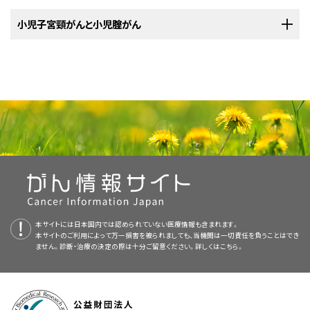
小児子宮頸がんと小児腟がん
小児子宮頸がんと小児腟がんは、非常にまれながんです。子宮頸がんは子
宮頸部の細胞で発生し、腟がんは腟の細胞で発生します。子宮頸部とは、子
宮（胎児の成長の場となる、洋ナシの形をした中空の臓器）下方の狭くなった
部分です。子宮頸部は子宮から腟（産道）への移行部にあたります。腟は子
宮頸部と体外をつなぐ管状の臓器です。出産時には、腟を通って新生児が
体外へ出て行きます。がんの発生の詳細について、
がんとは何か（英語）
をご
覧ください。
本サイトには日本国内では認められていない医療情報も含まれます。
本サイトのご利用によって万一損害を被られましても、当機関は一切責任を負うことはでき
ません。診断・治療の決定の際は十分ご留意ください。詳しくは
こちら。