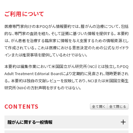
サイト内検索
お問い合わせ
遺伝学的情報
ご利用について
統合、代替、補完療法
医療専門家向けの本PDQがん情報要約では、膣がんの治療について、包括
的な、専門家の査読を経た、そして証拠に基づいた情報を提供する。本要約
は、がん患者を治療する臨床家に情報を与え支援するための情報資源とし
て作成されている。これは医療における意思決定のための公式なガイドラ
インまたは推奨事項を提供しているわけではない。
本要約は編集作業において米国国立がん研究所（NCI）とは独立したPDQ
Adult Treatment Editorial Boardにより定期的に見直され、随時更新され
る。本要約は独自の文献レビューを反映しており、NCIまたは米国国立衛生
研究所（NIH）の方針声明を示すものではない。
CONTENTS
全て開く
全て閉じる
膣がんに関する一般情報