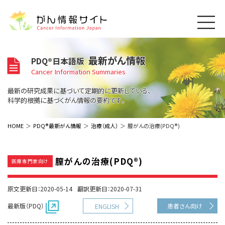
このサイトについて
最新がん情報
PDQ®日本語版
About Cancer Information Japan
Cancer Information Summaries
ご利用規約
がんの種類
最新の研究成果に基づいて定期的に更新している、
Cancer Types
プライバシーポリシー
科学的根拠に基づくがん情報の要約です。
お問い合わせ
脳神経
泌尿器
内分泌
最新がん情報
HOME
PDQ®最新がん情報
治療（成人）
膣がんの治療(PDQ®)
Summaries
寄附・協賛のお願い
眼
婦人科
原発不明
寄附・協賛一覧
頭頸部
皮膚
治療（成人）
がん用語辞書
小児
膣がんの治療(PDQ®)
医療専門家向け
沿革
Dictionary
呼吸器
骨軟部
治療（小児）
支持療法と緩和ケア
関連リンク
支持療法と緩和ケア
乳腺
造血器
原文更新日：2020-05-14
翻訳更新日：2020-07-31
お知らせ一覧
補完代替医療
News
スクリーニング（検診）
消化管
AIDs関連
最新版（PDQ）
患者さん向け
ENGLISH
予防
肝胆膵
胚細胞
全般