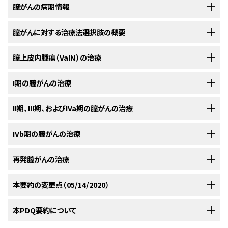
膣がんは、女性生殖器に発生するがんの約2％を占めるまれな腫瘍である。
膣がんの病期情報
扁平上皮がん（SCC）は膣がん症例の約80～90％を占め、腺がんは膣が
[
1
]
ん症例の約5～10％を占める。
[
1
]
膣がんに対する治療法選択肢の概要
FIGO病期分類システム
まれに、原発性膣がんとして、黒色腫（しばしば非色素性）、肉腫、小細胞が
膣がんはまれであるため、通常単一の照会施設からのレトロスペクティブ・
膣上皮内腫瘍（VaIN）の治療
国際産婦人科連合（FIGO）および米国がん合同委員会（American Joint
ん、リンパ腫、またはカルチノイド腫瘍が報告されている。他の原発性膣がん
ケースシリーズに研究が限られている。[
証拠レベル：3iiiD
]これらのケース
Committee on Cancer：AJCC）では膣がんを定義するための病期分類を指
は、自然史、予後、および治療が異なるため、本要約では扱っていない。
シリーズで扱われる期間が長期に及ぶため、利用可能な病期分類検査およ
膣上皮内腫瘍（VaIN）、つまり非浸潤性異型扁平上皮細胞の存在は、上皮へ
I期の膣がんの治療
定している。FIGOシステムは膣がんの病期分類システムとして最も多く使用
び放射線技術が変化することが多く、その中には、高エネルギー加速器への
遠隔への血行性転移は最も一般的な肺のほか、頻度はやや低くなるが肝や
の浸潤程度により、以下のように分類される：
されている。
[
1
]
[
2
]
移行、原体照射、強度変調放射線などが含まれる。
異なる治療アプ
[
1
]
[
2
]
骨などの部位に起こる。
[
1
]
以下のI期の膣がんに対する治療法選択肢はランダム化試験で直接比較さ
II期、III期、およびIVa期の膣がんの治療
ローチの比較は、研究者が正確な病期分類基準（特にI期 vs II期疾患につ
れていない。[
証拠レベル：3iiiD
]患者選択、局所病変治療の専門的知識、病
a
表1．膣がん
米国がん合同委員会の病期分類システムは、子宮が損なわれていない女性
いて）または治療法の選択基準を提供していないことが頻繁にあるため、さ
期分類基準が異なるため、疾患制御率に差があるかどうかの判断は困難で
II期、III期、およびIVa期の膣がんに対する治療法選択肢はランダム化試験で
IVb期の膣がんの治療
の子宮頸部に及ぶ膣の腫瘍を子宮頸がんに分類するように指示している。
らに複雑である。これにより、ある病期および治療法について広範な疾患制
FIGO
ある。
直接比較されていない。[
証拠レベル：3iiiD
]患者選択、局所病変治療の専門
命名
したがって、実際には膣先端部に発生した可能性があるものの、子宮頸
[
2
]
VaIN 1は、上皮の厚さの上側から1/3への浸潤として定義され
御率および生存率が報告されている。
[
3
]
的知識、病期分類基準が異なるため、疾患制御率に差があるかどうかの判
法
再発膣がんの治療
部にまで進展した腫瘍は、子宮頸がんに分類される。（詳しい情報について
IVb期の膣の扁平上皮がん（SCC）および腺がんに対する標準治療法
る。
I期の膣の扁平上皮がん（SCC）に対する標準治療法の選択肢
断は困難である。
の選択肢
I期
がんが膣壁に限局している。
膣がん治療を計画する上で考慮に入れるべき因子には以下のものがある：
は、
子宮頸がんの治療
に関するPDQ要約を参照のこと。）
再発膣がんの患者は、非常に予後不良である。ほとんどの再発は、治療後2
本要約の変更点（05/14/2020）
II期
がんが膣下組織に浸潤しているが、骨盤壁までは進展していない。
VaIN 2は、上皮の厚さの上側から2/3への浸潤として定義され
放射線療法は、II期、III期、およびIVa期の膣がん患者に対して最も一般的な
I期の膣のSCC
で、厚さ0.5cm未満の表在性病変に対する標準治療法の選択
IVb期の膣のSCCおよび腺がん
に対する標準治療法の選択肢には以下のも
年以内に起こる。
III期
がんが骨盤壁に進展している。
る。
発生率および死亡率
治療法である。
肢には以下のものがある：
のがある：
PDQがん情報要約は定期的に見直され、新情報が利用可能になり次第更
本PDQ要約について
IV期
がんが小骨盤を越えて進展しているか、膀胱粘膜または直腸粘膜に浸
中心性の膣再発がんでは、骨盤内容除去術または放射線療法の対象となる
潤している；胞状浮腫はそれ自体ではIV期に指定できない。
新される。本セクションでは、上記の日付における本要約最新変更点を記
米国において、2020年に推定される膣がんおよび他の女性生殖器がんの新
VaIN 3は、上皮の厚さの上側から2/3を超える浸潤として定義
放射線療法。
[
1
]
[
2
]
[
3
]
[
4
]
II期、III期、およびIVa期の膣の扁平上皮がん（SCC）および腺がんに対