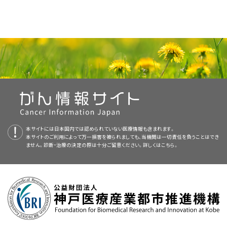
場合もある。大規模シリーズにおいて、再発した患者50人のうち、手術また
IVa - 腫瘍が膀胱粘膜および/または直腸粘膜に浸潤している、および/
病期および病変の大きさ。
述する。
規症例数および死亡数：
される。上皮全層に浸潤するVaIN 3病変は、
上皮内
がんと呼
[
3
]
する標準治療法の選択肢
または小骨盤を越えて直接進展している。
は放射線療法で救助された患者は5人のみであった。救助された5人の患者
本要約の目的
ばれる。
IVb - 遠隔臓器に転移している。
はいずれも、当初はI期またはII期疾患で、骨盤中央に腫瘍が再発した。
[
1
]
本要約には編集上の変更がなされた。
膣機能維持の可能性。
II期の膣のSCCおよび腺がん
、
III期の膣のSCCおよび腺がん
、ならびに
IVa期
医療専門家向けの本PDQがん情報要約では、膣がんの治療について、包括
FIGO = 国際産婦人科連合。
放射線療法（症状緩和のため）単独または化学療法との併用。
の膣のSCCおよび腺がん
に対する標準治療法の選択肢には以下のものが
a
臨床的有益性が証明された抗がん剤は確立されていないが、子宮頸がんの
本要約は
PDQ Adult Treatment Editorial Board
が作成と内容の更新を
的な、専門家の査読を経た、そして証拠に基づいた情報を提供する。本要約
出典：FIGO Committee on Gynecologic Oncology.
[
1
]
子宮の有無。
これらの腫瘍は腔内近接照射療法単独を適用できるこ
ある：
治療に用いられるレジメンで患者の治療を行うことが多い。患者が適格で
行っており、編集に関してはNCIから独立している。本要約は独自の文献レ
は、がん患者を治療する臨床家に情報を与え支援するための情報資源とし
新規症例数：6,230。
とがあるが
、通常は外照射療法（EBRT）で治療が
[
1
]
あれば、進行中の臨床試験への参加を検討すべきである。現在実施中の臨
ビューを反映しており、NCIまたはNIHの方針声明を示すものではない。
て作成されている。これは医療における意思決定のための公式なガイドラ
骨盤照射歴の有無。
また、FIGO病期分類システムでは、修正世界保健機関予後スコアリングシス
放射線療法。
VaINは、ヒトパピローマウイルス（HPV）感染率が高いことに関連し、子宮頸
開始される。
[
2
]
床試験に関する情報は、
NCIウェブサイト
から入手することができる。
PDQ要約の更新におけるPDQ編集委員会の役割および要約の方針に関す
インまたは推奨事項を提供しているわけではない。
テムが組み入れられている。8つの危険因子のスコアが合計され、コロンで
死亡数：1,450。
部上皮内腫瘍（CIN）に類似した病因を有すると考えられる。
[
1
]
[
2
]
[
3
]
る詳しい情報については、
腫瘍の部位にもよるが、骨盤リンパ節もしくは鼠径リンパ節ま
本PDQ要約について
および
PDQ® - NCI's
IVb期疾患の患者に対して現行の治療法は不十分である。臨床的有益性が
分けてFIGO病期に組み入れられている（例、II期：4、IV期：9など）。残念なこ
巨大病変または膣全体を包囲する病変にはEBRTが
最新の臨床試験
Comprehensive Cancer Database
たはその両方にリンパ流が流入しているか。
を参照のこと。
証明された抗がん剤は確立されていないが、子宮頸がんの治療に用いられ
査読者および更新情報
膣
上皮内
がんは他の生殖器新生物と関連し、一部の症例ではCINの進展で
とに、種々のリスクスコアリングシステムが発表されているため、結果の比較
必要である。
膣の下部1/3の病変には、患者の骨
[
1
]
るレジメンで患者の治療を行うことが多い。
ある場合があるため、子宮頸部および外陰部を注意深く評価すべきである。
は困難である。
盤リンパ節および/または鼠径リンパ節にしばしば選択
NCIが支援しているがん臨床試験で現在患者登録中の試験を検索するに
膀胱または直腸に膣が近接。これにより外科的治療選択肢が
本要約は編集作業において米国国立がん研究所（NCI）とは独立した
PDQ
本サイトには日本国内では認められていない医療情報も含まれます。
外照射療法（EBRT）単独、または組織内および/または
（詳しい情報については、
子宮頸がんの治療
に関するPDQ要約を参照のこ
的照射が実施される。
[
1
]
[
2
]
本サイトのご利用によって万一損害を被られましても、当機関は一切責任を負うことはでき
フルオロウラシルまたはシスプラチンベースの治療を用いる化学療法と放射
は、
臨床試験アドバンスト・サーチ
を使用のこと（なお、このサイトは日本語検
制限され、短期および長期の外科的合併症および機能的欠損
参考文献
Adult Treatment Editorial Board
により定期的に見直され、随時更新され
解剖学
腔内近接照射療法との併用。
例え
[
1
]
[
2
]
[
3
]
[
4
]
[
5
]
と。）膣
上皮内
がんはしばしば多発性であり、膣円蓋に好発する。
ません。診断・治療の決定の際は十分ご留意ください。詳しくは
こちら。
線療法の同時施行は、子宮頸がんの管理戦略から外挿した結果に基づい
索に対応していない。）。このサーチでは、試験の場所、治療の種類、薬物名
が増加する。
る。本要約は独自の文献レビューを反映しており、NCIまたは米国国立衛生
ば、5～6週間にわたるEBRT（骨盤リンパ節を含む）を
FIGO Committee on Gynecologic Oncology: Current FIGO staging
て、ときに提唱される。
やその他の基準による絞り込みが可能である。臨床試験に関する
（詳しい情報については、
子宮頸がんの治
一般情報
for cancer of the vagina, fallopian tube, ovary, and gestational
[
1
]
[
2
]
[
3
]
外科的治療の程度および種類は、解剖的部位、多病巣性の証拠、一般的な
研究所（NIH）の方針声明を示すものではない。
施行後、腫瘍への総線量75Gy～80Gyで組織内およ
trophoblastic neoplasia. Int J Gynaecol Obstet 105 (1): 3-4, 2009.
放射線感受性が高い臓器または受け入れられないような機能
療
も入手することができる。
に関するPDQ要約を参照のこと。）証拠は小規模ケースシリーズに限られ
患者の併存症、および他の特異的因子（例：以前の子宮摘出術による膣円蓋
[PUBMED Abstract]
び/または腔内インプラントを実施し、骨盤側壁に55Gy
委員会のメンバーは毎月、最近発表された記事を見直し、記事に対して以下
的欠損なしに根治的切除を行えない臓器（例、膀胱、直腸、尿
ており、生存および局所制御への成長性の影響は十分に定義されていな
の解剖学的変形）に依存する。
[
4
]
Vagina. In: Amin MB, Edge SB, Greene FL, et al., eds.: AJCC Cancer
～60Gyを照射する。
[
1
]
[
2
]
[
3
]
手術。
[
5
]
参考文献
を行うべきか決定する：
道）への近接。
Staging Manual. 8th ed. New York, NY: Springer, 2017, pp 641–7.
い。[
証拠レベル：3iiiDiv
]
[PUBMED Abstract]
Stock RG, Chen AS, Seski J: A 30-year experience in the management
VaINに対する標準治療法の選択肢
膣の下部1/3の病変には、骨盤リンパ節および/または
of primary carcinoma of the vagina: analysis of prognostic factors
IVb期の膣がんはまれであるため、これらの患者は、生存率または局所制御
and treatment modalities. Gynecol Oncol 56 (1): 45-52, 1995.