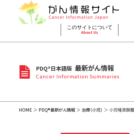
このサイトについて
About Us
脳神
治療（
ご利
このサイトについて
がんの種類
最新がん情報
眼
治療（
最新がん情報
PDQ®日本語版
プライ
About Cancer Information Japan
Cancer Types
Summaries
頭頸
支持療
Cancer Information Summaries
お問
呼吸
スクリ
HOME
PDQ®最新がん情報
治療（小児）
小児唾液腺腫瘍