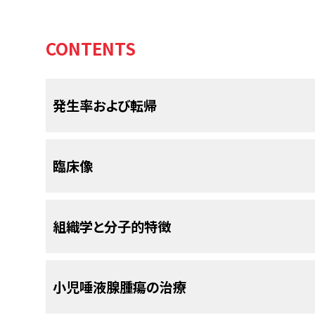
CONTENTS
発生率および転帰
唾液腺腫瘍はまれであり、小児および青年における
臨床像
ない。横紋筋肉腫に次いで、これらは頭頸部で最も
腫瘍は、原発性白血病または固形腫瘍を治療する
実施後に発生することがある。
ほとんどの唾液腺新生物は耳下腺に発生する。
[
3
]
[
4
]
[
組織学と分子的特徴
15％が、顎下腺または舌下および顎骨下の小唾液
小児年齢群における5年全生存率は約95％である
とんどが良性であるが、特に幼児では悪性の場合も
and End Resultsデータベースのレビューに
小児に最もよくみられる悪性唾液腺腫瘍は粘表皮
者284人が同定された。
[
証拠レベル：3iA
]全生
参考文献
[
6
]
小児唾液腺腫瘍の治療
よび腺様嚢胞がんである；より発生頻度の低い悪性
で83％であった。青年の死亡率（7.1％）の方が15歳
da Cruz Perez DE, Pires FR, Alves FA, et al.
化がんなどがある。
粘表皮がん
[
1
]
[
2
]
[
3
]
[
4
]
[
5
]
[
6
]