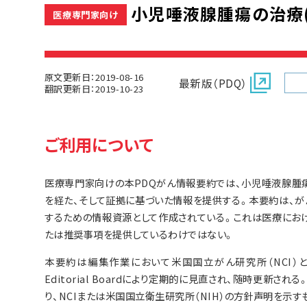
小児唾液腺腫瘍の治療(P
医療専門家向け
原文更新日：2019-08-16
最新版（PDQ）
翻訳更新日：2019-10-23
ご利用について
医療専門家向けの本PDQがん情報要約では、小児唾液腺腫
を経た、そして証拠に基づいた情報を提供する。本要約は、
するための情報資源として作成されている。これは医療にお
たは推奨事項を提供しているわけではない。
本要約は編集作業において米国国立がん研究所（NCI）とは独立した
Editorial Boardにより定期的に見直され、随時更新
り、NCIまたは米国国立衛生研究所（NIH）の方針声明を示す