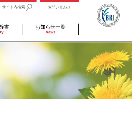
サイト内検索
お問い合わせ
辞書
お知らせ一覧
ry
News
IDs関連
小児
関連リンク
細胞
支持療法と緩和ケア
分泌
補完代替医療
発不明
全般