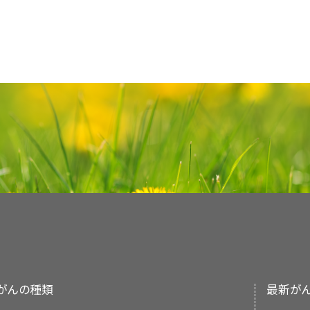
61 (11): 1961-8, 2014.
[PUBMED Abstract]
Abstract]
Kupferman ME, de la Garza GO, Santillan 
あった；重度の放射線関連合併症は報告されなかっ
る160以上の遺伝子の4,000以上の変異を
本要約の目的
Prigent M, Teissier N, Peuchmaur M, et al.: 
Laikui L, Hongwei L, Hongbing J, et al.: E
patients with malignancies of the major s
Allan BJ, Tashiro J, Diaz S, et al.: Malign
小児唾液腺腫瘍に対する治療法の選択肢として
標
で同定された特異的な分子遺伝学的変化と標
children: chemotherapy should be discusse
children and adolescents in west China pop
(12): 3301-7, 2010.
[PUBMED Abstract]
children: incidence and outcomes. J Cran
NTRK
融合遺伝子陽性の再発乳腺相似分泌
医療専門家向けの本PDQがん情報要約では、小
surgery. Int J Pediatr Otorhinolaryngol 74 (
of 79 cases. J Oral Pathol Med 37 (4): 201-5,
[PUBMED Abstract]
の小児および青年が試験に適格である。
本文
に以下の記述が追加された；larotrectinib
larotrectinibによる治療歴を有する、報告さ
Sultan I, Rodriguez-Galindo C, Al-Shar
プライマリケア医。
な、専門家の査読を経た、そして証拠に基づいた
の11人の青年または成人患者のうち10人が部分
Scott JX, Krishnan S, Bourne AJ, et
carcinomas in children and adolescents:
められている。
larotrectinibで治療された
T
[
7
]
[
8
]
分子生物学的な検討のために、進行または再
sialoblastoma with chemotherapy and surg
を治療する臨床家に情報を与え支援するための情
comparison to adult cases. Head Neck 3
年または成人患者のうち10人が部分奏効または完
小児外科専門医。
る必要がある。この試験で治療の対象
134-7, 2008.
[PUBMED Abstract]
本要約は
PDQ Pediatric Treatment Editorial 
Abstract]
医療における意思決定のための公式なガイドライ
variant（多様体ないしバリアント）が
おり、編集に関してはNCIから独立している。本要
Galer C, Santillan AA, Chelius D, et al.: M
（詳しい情報については、
唾液腺がんの治療[成人]
けではない。
放射線腫瘍医。
Pediatric MATCHでの治療が提案
the pediatric population. Head Neck 3
り、NCIまたはNIHの方針声明を示すものではない
Abstract]
参考文献
ClinicalTrials.govウェブサイト
で追加の情報
委員会の役割および要約の方針に関する詳しい情
小児内科腫瘍医/血液専門医。
査読者および更新情報
Aro K, Leivo I, Mäkitie A: Management of s
および
PDQ® - NCI's Comprehensive Cancer D
Rutt AL, Hawkshaw MJ, Lurie D, et al.: S
pediatric population. Curr Opin Otolaryng
younger than 30 years. Ear Nose Throat 
リハビリテーション専門家。
本要約は編集作業において米国国立がん研究所（N
2014.
[PUBMED Abstract]
Abstract]
Treatment Editorial Board
により定期的に見直
Chiaravalli S, Guzzo M, Bisogno G, et al.: S
小児専門看護師。
Ryan JT, El-Naggar AK, Huh W, et al.: Prima
自の文献レビューを反映しており、NCIまたは米国
and adolescents: the Italian TREP project
mucoepidermoid carcinoma in children. H
61 (11): 1961-8, 2014.
[PUBMED Abstract]
示すものではない。
[PUBMED Abstract]
ソーシャルワーカー。
Ngouajio AL, Drejet SM, Phillips DR, et al.
Morse E, Fujiwara RJT, Husain Z, et a
がんの種類
最新が
委員会のメンバーは毎月、最近発表された記事を
additional pediatric case report: Pedi
チャイルドライフ専門家。
Epidemiology, Treatment Trends, and Assoc