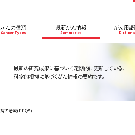
がんの種類
最新がん情報
がん用語
Cancer Types
Summaries
Dictiona
経
成人）
乳腺
婦人科
予防
A
用規約
寄附・協賛のお願い
小児）
消化管
皮膚
遺伝学的情報
胚
最新の研究成果に基づいて定期的に更新している、
バシーポリシー
寄附・協賛一覧
部
法と緩和ケア
肝胆膵
骨軟部
統合、代替、補完療法
内
科学的根拠に基づくがん情報の要約です。
い合わせ
沿革
器
ーニング（検診）
泌尿器
造血器
原
の治療(PDQ®)