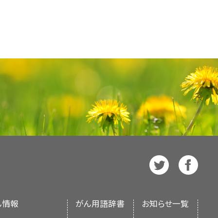
AA, et al.: Outcomes of pediatric
た。
[
証拠レベル：3iiDi
]
[
6
]
標的として次世代シークエンシング
Sialoblastoma of salivary glands in
pithelial salivary gland tumors of
alivary glands. Ann Surg Oncol 17
ant tumors of the parotid gland in
的療法
が追加された。
的薬物が照合される。1～21歳
d as an alternative to mutilating
ulation: a clinicopathologic study
iofac Surg 24 (5): 1660-4, 2013.
がんでエヌトレクチニブまたは
児唾液腺腫瘍の治療について、包括的
8): 942-5, 2010.
[PUBMED Abstract]
 2008.
[PUBMED Abstract]
で治療された
TRK
融合陽性唾液腺腫瘍
れた患者すべてにおいて、客観的奏効が認
abati S, et al.: Salivary gland
情報を提供する。本要約は、がん患者
奏効または完全奏効がみられた。
 al.: Treatment of metastatic
 a population-based study, with
RK
融合陽性唾液腺腫瘍の11人の青
発した病変から腫瘍の組織を得
ery. Pediatr Blood Cancer 50 (1):
報資源として作成されている。これは
3 (10): 1476-81, 2011.
[PUBMED
全奏効がみられた。
[
8
]
とされている分子遺伝学的な
Board
が作成と内容の更新を行って
ンまたは推奨事項を提供しているわ
認められる腫瘍を有する患者には、
約は独自の文献レビューを反映してお
inor salivary gland malignancies in
に関するPDQ要約を参照のこと。）
される。NCIウェブサイトおよび
4 (11): 1648-51, 2012.
[PUBMED
。PDQ要約の更新におけるPDQ編集
が入手できる。
報については、
本PDQ要約について
alivary gland malignancies in the
atabase
を参照のこと。
alivary gland cancer in patients
ol Head Neck Surg 22 (2): 116-20,
J 90 (4): 174-84, 2011.
[PUBMED
CI）とは独立した
PDQ Pediatric
され、随時更新される。本要約は独
alivary gland carcinomas in children
cy of surgery in the management of
国立衛生研究所（NIH）の方針声明を
 experience. Pediatr Blood Cancer
ead Neck 33 (12): 1769-73, 2011.
: A systematic review including an
l.: Pediatric Salivary Cancer:
ん情報
がん用語辞書
お知らせ一覧
見直し、記事に対して以下を行うべき
atric cases of mammary analogue
iation of Treatment Modality with