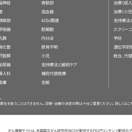
か決定する：
secretory carcinoma. Int J Pediatr Otor
脳神経
Survival. Otolaryngol Head Neck Surg 1
骨軟部
治療（成人
[PUBMED Abstract]
Abstract]
心理士。
眼
造血器
治療（小児
Khalele BA: Systematic review of mammar
Thariat J, Vedrine PO, Temam S, et al.: 
頭頸部
AIDs関連
支持療法
salivary glands at 7 years after descript
pediatric mucoepidermoid carcinomas of t
呼吸器
2017.
胚細胞
[PUBMED Abstract]
スクリーニ
(4): 839-43, 2013.
[PUBMED Abstract]
会議での議論、
乳腺
内分泌
予防
Locati LD, Collini P, Imbimbo M, et al.: 
Grant SR, Grosshans DR, Bilton SD, et 
（小児および青年のがんの支持療法に関する具体的
profile of salivary gland cancer in childr
消化管
radiotherapy for pediatric salivary gl
原発不明
遺伝学的
本文の引用、または
2017.
[PUBMED Abstract]
および緩和ケア
の要約を参照のこと。）
dosimetric characteristics. Radiother Onco
肝胆膵
小児
統合、代
Abstract]
Techavichit P, Hicks MJ, López-Terra
既に引用されている既存の記事との入れ替え
泌尿器
支持療法と緩和ケア
米国小児科学会によって、小児がん施設とそれら
Carcinoma in Children: A Single Institu
Mao MH, Zheng L, Wang XM, et al.: Surg
婦人科
割に関するガイドラインが概説されている。
Cancer 63 (1): 27-31, 2016.
補完代替医療
[PUBMED Abstra
こ
[
2
]
(125) I seed brachytherapy for the treat
of the parotid gland in pediatric patients. 
び青年に発症するほとんどの種類のがんに関する
皮膚
全般
Skálová A, Vanecek T, Sima R, et al.: Mam
2017.
[PUBMED Abstract]
of salivary glands, containing the ETV
およびその家族に参加する機会が与えられている
undescribed salivary gland tumor entity. 
Drilon A, Siena S, Ou SI, et al.: Safet
試験は一般に、現在標準とされている治療法と、
。
要約の変更は、発表された記事の証拠の強さを委
2010.
[PUBMED Abstract]
Multitargeted Pan-TRK, ROS1, and ALK I
責任を負うことはできません。診断・治療の決定の際は十分ご留意ください。詳しくは
こ
法とを比較するようデザインされる。小児がんの
約にどのように組み入れるべきかを決定するコンセ
Results from Two Phase I Trials (ALKA-
Verma J, Teh BS, Paulino AC: Characteris
は、このような臨床試験によって達成されたもの
Discov 7 (4): 400-409, 2017.
[PUBMED Abstra
chemotherapy-related mucoepidermoid ca
る情報は、
NCIウェブサイト
から入手することができ
Pediatr Blood Cancer 57 (7): 1137-41, 2011.
Drilon A, Laetsch TW, Kummar S, et al.: 
がん情報サイトは、米国国立がん研究所(NCI)が配信するPDQ®コンテンツ配信の
Fusion-Positive Cancers in Adults and Chi