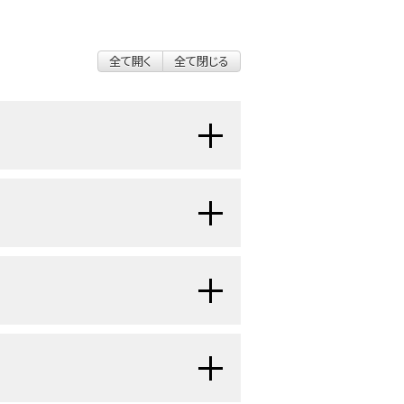
全て開く
全て閉じる
全悪性腫瘍の0.5％を占めるに過ぎ
一般的な腫瘍である。
唾液腺
[
1
]
[
2
]
ための放射線療法および化学療法の
こうした腫瘍の約
1
]
[
2
]
[
3
]
[
4
]
[
5
]
[
6
]
腺に発生する。
これらの腫瘍はほ
[
4
]
。
Surveillance, Epidemiology,
[
5
]
ある。
[
7
]
より、耳下腺の腫瘍を生じた20歳未満の患
がんであり、次いで腺房細胞がん、お
存率は5年で96％、10年で95％、20年
腫瘍には、横紋筋肉腫、腺がん、未分
未満の小児より高かった（1.6％、
P
=
: Salivary gland tumors in children
は通常低または中悪性度であるが、