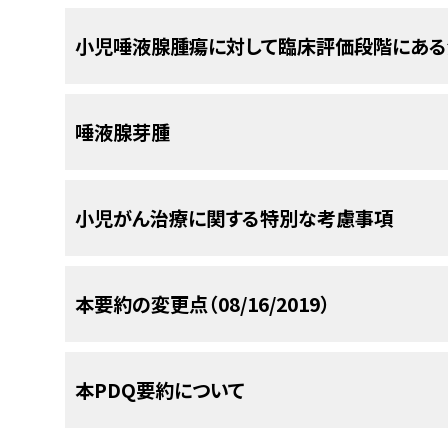
0.23）。
and adolescents: a clinicopathologic and i
高悪性度の腫瘍も生じる。唾液腺の乳腺アナログ相似
小児唾液腺腫瘍に対する治療法には、以下の選択肢
three cases. Int J Pediatr Otorhinolaryngo
小児唾液腺腫瘍に対して臨床評価段階にあ
参考文献
た病理学的疾患で小児においてみられる。1件のレビ
Abstract]
手術。
児集団で発生したと推定された。
[
7
]
[
8
]
Muenscher A, Diegel T, Jaehne M, et al.: B
Sultan I, Rodriguez-Galindo C, Al-Shar
放射線治療。
diseases in children A retrospective stu
carcinomas in children and adolescents:
米国国立がん研究所（NCI）が支援している臨床試
唾液腺腫瘍を有する小児患者のシリーズにおけ
標的療法。
Gland Registry, Hamburg. Auris Nasus Lary
唾液腺芽腫
comparison to adult cases. Head Neck 3
に掲載されている。他の組織がスポンサーの臨
Abstract]
Abstract]
ファイリングから、成人において観察されるこれら
唾液腺腫瘍に対する治療には、可能であれば必ず
ClinicalTrials.govウェブサイトを参照のこと。
の研究で、12例の腫瘍中12例で
MECT1-MAML2
融
Fu H, Wang J, Wang L, et al.: Pleomorphic 
Cesmebasi A, Gabriel A, Niku D, et al.: P
腫瘍もしくはリンパ節転移、外科的切除断端陽性
唾液腺芽腫は通常、新生児期に発現する良性腫瘍
children and adolescents. J Pediatr Sur
intra-demographic analysis using the SE
液腺腫瘍の成人患者で認められる一般的な染色体転座t（1
以下は、現在実施されている全米および/または施
小児がん治療に関する特別な考慮事項
展などの浸潤性の特徴を有する腫瘍には、放射線
Abstract]
2536-42, 2014.
[PUBMED Abstract]
発現も報告されている。唾液腺芽腫はまれに肺、リ
いる。
MASCは
ETV6-NTRK3
融合遺伝子を特徴
[
10
]
レベル：3iiiA
]耳下腺腫瘍は、顔面神経への損傷を
Galer C, Santillan AA, Chelius D, et al.: M
Chowdhry AK, McHugh C, Fung C, et al.: Se
カルボプラチン、エピルビシン、ビンクリスチン、エト
粘表皮がんは最も一般的な型の治療関連唾液腺腫
the pediatric population. Head Neck 3
after Hodgkin lymphoma: a population-ba
を活用して切除される。
小児および青年におけるがんはまれであるが、小児
シン、およびイホスファミドによる化学療法レジメン
Abstract]
Hodgkin lymphoma. Cancer 121 (9): 1436-45
本要約の変更点（08/16/2019）
率は約95％である。
[
5
]
[
12
]
[
13
]
に増加している。
小児および青年のがん患者に
[
1
]
1件のレトロスペクティブ研究で、陽子線治療と従
が得られている。
；
[
証拠レベル：3iiiDiv
]
[
2
]
[
3
]
APEC1621（NCT03155620）
（Pedi
Thariat J, Vedrine PO, Temam S, et al.: 
Boukheris H, Stovall M, Gilbert ES, et al.: 
生するがんの治療経験を有するがん専門家から構
参考文献
療では良好な急性毒性および線量測定プロファイ
pediatric mucoepidermoid carcinomas of t
childhood cancer: a report from the Child
治性進行固形腫瘍、非ホジキンリンパ腫、ま
参考文献
関への紹介を検討すべきである。この集学的チー
PDQがん情報要約は定期的に見直され、新情報
(4): 839-43, 2013.
[PUBMED Abstract]
Radiat Oncol Biol Phys 85 (3): 776-83, 2013.
また、1件のレトロスペクティブ研究で、高危険因子
者の治療において遺伝子検査の結果に基づ
Rahbar R, Grimmer JF, Vargas SO, et al.:
本PDQ要約について
よび至適QOLを得られるような治療、支持療法、お
セクションでは、上記の日付における本要約最新変
Irace AL, Adil EA, Archer NM, et al.: Pedia
療にヨウ素 125シードによる密封小線源治療が用
Chiaravalli S, Guzzo M, Bisogno G, et al.: S
parotid gland in children: A 10-year exper
Rutt AL, Hawkshaw MJ, Lurie D, et al.: S
COG Pediatric Molecular Analysis for
受けられるようにするため、以下に示す医療専門家
management. Int J Pediatr Otorhinolar
and adolescents: the Italian TREP project
Surg 132 (4): 375-80, 2006.
[PUBMED Abstra
younger than 30 years. Ear Nose Throat 
間以内に留置された。追跡期間中央値7.2年で、無
小児唾液腺腫瘍の治療
Pediatric MATCH試験と呼ばれる）で
Abstract]