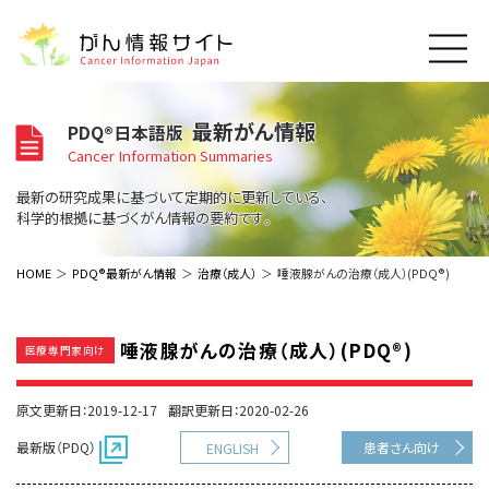
このサイトについて
最新がん情報
PDQ®日本語版
About Cancer Information Japan
Cancer Information Summaries
ご利用規約
がんの種類
最新の研究成果に基づいて定期的に更新している、
Cancer Types
プライバシーポリシー
科学的根拠に基づくがん情報の要約です。
お問い合わせ
脳神経
泌尿器
内分泌
最新がん情報
HOME
PDQ®最新がん情報
治療（成人）
唾液腺がんの治療（成人）(PDQ®)
Summaries
寄附・協賛のお願い
眼
婦人科
原発不明
寄附・協賛一覧
頭頸部
皮膚
治療（成人）
がん用語辞書
小児
唾液腺がんの治療（成人）(PDQ®)
医療専門家向け
沿革
Dictionary
呼吸器
骨軟部
治療（小児）
支持療法と緩和ケア
関連リンク
支持療法と緩和ケア
乳腺
造血器
原文更新日：2019-12-17
翻訳更新日：2020-02-26
お知らせ一覧
補完代替医療
News
スクリーニング（検診）
消化管
AIDs関連
最新版（PDQ）
患者さん向け
ENGLISH
予防
肝胆膵
胚細胞
全般