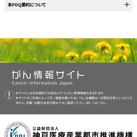
局所領域制御率を高めている。
悪性唾液腺腫瘍への化学療法の
[
13
]
[
14
]
れる場合、病理学照会サービスとしての症例登録に関するAFIPの方法か
ンパ節に転移している腫瘍を有する患者の治療に有効である。
AJCCは、唾液腺がんを定義するためにTNM（腫瘍、リンパ節、転移）分類に
発部位、個々の患者の考慮事項など多くの因子に左右される。速中性子線
PDQがん情報要約は定期的に見直され、新情報が利用可能になり次第更
本PDQ要約について
小唾液腺（例えば、口腔粘膜、口蓋、口蓋垂、口腔底、前舌、臼後部および扁
法は、この臨床状況において無病生存率および全生存率を改善することが
使用は、依然として評価段階にある。
[
15
]
[
16
]
[
17
]
[
18
]
[
19
]
ら、ある程度のバイアスが存在しうる。可能な場合には、他の資料が発生率
よる病期判定を指定している。
照射療法はX線を用いる従来の放射線療法より優れており、一部の再発が
[
5
]
新される。本セクションでは、上記の日付における本要約最新変更点を記
標準治療法の選択肢：
桃周囲部、咽頭、喉頭および副鼻腔）の腫瘍がある。
小唾液腺の病
[
2
]
[
7
]
示されている。
[
5
]
[
6
]
[
7
]
高悪性度III期の唾液腺腫瘍で、腫瘍が発生した腺に限局している患者は、
のデータのために引用されている。AFIPのデータにもかかわらず、特定の
んを有する患者では治癒する可能性がある。
[
1
]
述する。
変は口腔内に最も多い。
参考文献
[
2
]
手術単独で治癒しうるが、特に切除断端にがんが認められた場合、補助術
本要約の目的
組織病理型の発生率は引用される研究によってかなり異なることが明らか
手術単独。
a
速中性子線照射療法または加速過分割放射線治療計画は、手
表1．TNM分類における0期の定義
低悪性度腫瘍
後放射線療法が用いられる場合がある。従来のX線照射による一次治療
Myers EN, Suen JY, eds.: Cancer of the Head and Neck. 3rd ed.
手術不能、切除不能、または再発性の悪性唾液腺腫瘍を有する患者の無病
にされている。報告におけるこの変動性は、原因の一部は多くの唾液腺新
唾液腺がんの病期情報
切除縁が陽性の場合は、術後放射線療法を考慮すべきである。
50％を超える唾液腺新生物が良性であり、すべての唾液腺新生物の約70～
Philadelphia, Pa: Saunders, 1996.
[PUBMED Abstract]
術不能、切除不能、または再発性の悪性唾液腺腫瘍を有する
医療専門家向けの本PDQがん情報要約では、成人唾液腺がんの治療につ
は、切除不可能な腫瘍をもつ患者に緩和をもたらしうる。しかしながら、速
生存率および全生存率は、従来のX線照射療法で治療された患者と比較し
生物のまれな罹患といえる。
病期
TN
説明
80％が耳下腺に発生する。
口蓋は小唾液腺腫瘍の最好発部位
[
1
]
[
2
]
[
8
]
Freund HR: Principles of Head and Neck Surgery. 2nd ed. New York,
標準治療法の選択肢：
本セクションには編集上の変更がなされた。
患者の治療において、従来のX線療法より有効であると報告さ
いて、包括的な、専門家の査読を経た、そして証拠に基づいた情報を提供す
中性子線照射は、この臨床状況において無病生存率および全生存率を改善
た場合、速中性子線照射療法で治療された患者の方が勝っている。
[
2
]
[
3
]
NY: Appleton-Century-Crofts, 1979.
[PUBMED Abstract]
である。悪性病変の頻度は部位により異なる。耳下腺腫瘍の約20～25％、
高悪性度腫瘍
0
Tis、N0、M0
Tis = 上皮内（
in situ
）がん。
れている。
る。本要約は、がん患者を治療する臨床家に情報を与え支援するための情
[
1
]
[
2
]
[
3
]
[
4
]
[
5
]
すると報告されている。
局所リンパ節へ転移している腫瘍をもつ
[
5
]
[
6
]
[
7
]
臨床試験に組み入れるのが適当であるため、可能であれば登録を
[
4
]
[
5
]
上皮性新生物
Lore JM: An Atlas of Head and Neck Surgery. 3rd ed. Philadelphia,
顎下腺腫瘍の約35～40％、口蓋腫瘍の約50％および舌下腺腫瘍の90％以
手術単独かまたは適応があれば、術後照射療法の併用が適切であ
N0 = 所属リンパ節に転移を認めない。
本要約は
PDQ Adult Treatment Editorial Board
が作成と内容の更新を
報資源として作成されている。これは医療における意思決定のための公式
Pa: Saunders, 1988.
[PUBMED Abstract]
患者は、初期外科処置の一環として局所リンパ節郭清術を受けるべきであ
標準治療法の選択肢：
検討するべきである。
上は悪性である。
る。
[
8
]
[
9
[
]
1
]
[
9
]
M0 = 遠隔転移を認めない。
行っており、編集に関してはNCIから独立している。本要約は独自の文献レ
なガイドラインまたは推奨事項を提供しているわけではない。
Million RR, Cassisi NJ, eds.: Management of Head and Neck Cancer:
る。このような腫瘍に対する補助放射線療法は、局所再発率を低下させう
臨床家は、いくつかの良性上皮性唾液腺新生物が、以下に示されているよう
放射線療法または手術が拒否された場合のような特殊な状況にお
T = 原発腫瘍；N = 所属リンパ節；M = 遠隔転移。
ビューを反映しており、NCIまたはNIHの方針声明を示すものではない。
A Multidisciplinary Approach. Philadelphia, Pa: Lippincott, 1994.
限局性の高悪性度唾液腺腫瘍で、腫瘍が発生した腺に限局している
る。
に対になる悪性新生物を有することに気付いておくべきである：
[
3
]
a
[PUBMED Abstract]
最新の臨床試験
いては、化学療法が検討されるべきである。
病理組織学
AJCCから許諾を得て転載：Major salivary glands (parotid, submandibular,
PDQ要約の更新におけるPDQ編集委員会の役割および要約の方針に関す
ものは、根治的手術単独で治療しうる。
査読者および更新情報
and sublingual) .In: Amin MB, Edge SB, Greene FL, et al., eds.:
AJCC
Wang CC, ed.: Radiation Therapy for Head and Neck Neoplasms.
る詳しい情報については、
本PDQ要約について
および
PDQ® - NCI's
臨床評価段階にある治療法の選択肢：
Cancer Staging Manual
.8th ed. New York, NY: Springer, 2017, pp.95–101.
術後放射線療法は、局所制御を改善し、高悪性度腫瘍のある患者、
3rd ed. New York: Wiley-Liss, 1997.
[PUBMED Abstract]
NCIが支援しているがん臨床試験で現在患者登録中の試験を検索するに
低悪性度腫瘍
組織学的に、唾液腺腫瘍は身体のあらゆる組織の腫瘍の中で最も不均一な
高悪性度腫瘍
b
Comprehensive Cancer Database
を参照のこと。
U
または
L
の指定は、すべてのN分類に使用されることがあり、輪状軟骨下縁上
本要約は編集作業において米国国立がん研究所（NCI）とは独立した
切除断端にがんが認められる患者、または神経周囲浸潤のある患
PDQ
本サイトには日本国内では認められていない医療情報も含まれます。
Cummings CW, Fredrickson JM, Harker LA, et al.: Otolaryngology -
は、
臨床試験アドバンスト・サーチ
を使用のこと（なお、このサイトは日本語検
グループの代表である。
唾液腺の上皮性腫瘍には、ほぼ40の組織型が
[
10
]
方の転移（U）または輪状軟骨下縁下方の転移（L）を指す。同様に、臨床的およ
本サイトのご利用によって万一損害を被られましても、当機関は一切責任を負うことはでき
Head and Neck Surgery. Saint Louis, Mo: Mosby-Year Book, Inc.,
Adult Treatment Editorial Board
者に対する生存率を増加させうる。
により定期的に見直され、随時更新され
[
証拠レベル：3iiiDii
]；
[
8
]
[
9
]
標準治療法の選択肢：
び病理学的リンパ節外進展（ENE）はENE（-）またはENE（+）と記録すべきであ
索に対応していない。）。このサーチでは、試験の場所、治療の種類、薬物名
1998.
[PUBMED Abstract]
ません。診断・治療の決定の際は十分ご留意ください。詳しくは
こちら。
存在するが、一部はきわめてまれであり、2～3例の報告しかないものもあ
標準治療法の選択肢：
る。
る。本要約は独自の文献レビューを反映しており、NCIまたは米国国立衛生
[
10
]
[
11
]
多形腺腫（すなわち、混合腫瘍）。（詳しい情報については、本要
やその他の基準による絞り込みが可能である。臨床試験に関する
一般情報
Garden AS, el-Naggar AK, Morrison WH, et al.: Postoperative
る。
最も一般的な良性の大および小唾液腺腫瘍は多形性腺腫であ
[
1
]
[
11
]
手術単独かまたは適応があれば、術後照射療法の併用が適切であ
研究所（NIH）の方針声明を示すものではない。
radiotherapy for malignant tumors of the parotid gland. Int J
約の
限局性の高悪性度唾液腺腫瘍で、腫瘍が発生した腺に限局している
唾液腺がんの細胞分類
の
多形腺腫からのがん腫
のセクシ
も入手することができる。
り、これはすべての唾液腺腫瘍の約50％および耳下腺腫瘍の65％を構成す
臨床評価段階にある治療法の選択肢：
Radiat Oncol Biol Phys 37 (1): 79-85, 1997.
[PUBMED Abstract]
IV期の唾液腺がん患者は、臨床試験の対象として検討される
る。
a
ョンを参照のこと。）
ものは、根治的手術単独で治療しうる。
表2．TNM分類におけるI期の定義
る。
最も一般的な悪性大および小唾液腺腫瘍は粘表皮がんであり、これ
[
1
]
委員会のメンバーは毎月、最近発表された記事を見直し、記事に対して以下
Chen AM, Granchi PJ, Garcia J, et al.: Local-regional recurrence after
べきである。これらのがんは、化学療法および放射線療法の積
放射線療法または手術を拒否された場合や、再発腫瘍または非反
参考文献
術後放射線療法は、局所制御を改善し、高悪性度腫瘍のある患者、
surgery without postoperative irradiation for carcinomas of the
はすべての唾液腺新生物の約10％および悪性唾液腺新生物の約35％を構
病期
TN
説明
を行うべきか決定する：
極的な併用に反応しうる。種類を問わず転移病変が認められ
応性腫瘍である場合などの特殊な状況においては、化学療法を考
乳頭状リンパ腫性嚢腺腫として知られるワルチン腫瘍。
major salivary glands: implications for adjuvant therapy. Int J