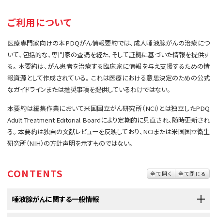
サイト内検索
お問い合わせ
遺伝学的情報
ご利用について
統合、代替、補完療法
医療専門家向けの本PDQがん情報要約では、成人唾液腺がんの治療につ
いて、包括的な、専門家の査読を経た、そして証拠に基づいた情報を提供す
る。本要約は、がん患者を治療する臨床家に情報を与え支援するための情
報資源として作成されている。これは医療における意思決定のための公式
なガイドラインまたは推奨事項を提供しているわけではない。
本要約は編集作業において米国国立がん研究所（NCI）とは独立したPDQ
Adult Treatment Editorial Boardにより定期的に見直され、随時更新され
る。本要約は独自の文献レビューを反映しており、NCIまたは米国国立衛生
研究所（NIH）の方針声明を示すものではない。
CONTENTS
全て開く
全て閉じる
唾液腺がんに関する一般情報