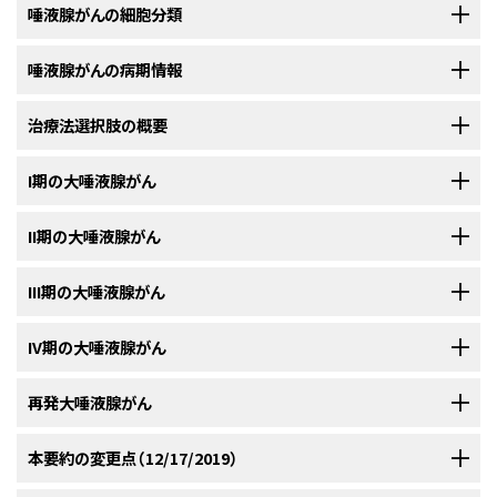
唾液腺がんの細胞分類
発生率および死亡率
唾液腺新生物は、それらの組織学的多様性について注目すべきである。こ
唾液腺がんの病期情報
唾液腺がんは、形態学的および臨床的に多様な新生物のグループであり、
れらの新生物には、上皮、間葉、およびリンパ系由来の良性および悪性腫瘍
診断および管理においてかなりの困難を示すことがある。これらの腫瘍は
が含まれる。唾液腺腫瘍は外科病理医に特別な難題を投げかけている。こ
一般に、大唾液腺腫瘍は、大きさ、実質外進展、リンパ節転移（耳下腺腫瘍に
治療法選択肢の概要
まれであり、西洋における全発生率は約2.5～3.0症例/100,000/年である。
れは主に分類の複雑さといくつかの実体の希少性のためであり、このことが
おいては、顔面神経に浸潤しているかどうか）、および転移の存在によって病
悪性唾液腺新生物は、すべての悪性腫瘍の0.5％を超え、すべての頭頸
[
1
]
個々の病変における広範な形態学的多様性を提示することがあり、そのた
期分類される。
小唾液腺に発現する腫瘍は、起始の解剖学
部がんの約3～5％を占める。
[
1
]
[
2
]
[
3
]
[
4
]
悪性唾液腺腫瘍患者のほとんどは50
耳下腺浅部の低悪性度の悪性腫瘍に対する最小療法は、耳下腺浅葉切除
I期の大唾液腺がん
[
1
]
[
2
]
め良性腫瘍と悪性腫瘍の鑑別を困難にしている。
症例によっては、ハイ
[
1
]
的部位（例えば、口腔および洞）によって病期分類される。
歳代または60歳代である。
術である。他の全病変については、耳下腺全摘出術がしばしば適応となる。
[
3
]
[
4
]
ブリッド病変がみられることもある。
唾液腺腫瘍の悪性の性質を確立す
[
2
]
顔面神経またはその枝は、腫瘍の浸潤が認められれば切除する必要がある
低悪性度のI期の唾液腺腫瘍は、手術単独で治癒可能である。
II期の大唾液腺がん
[
1
]
[
2
]
[
3
]
臨床病期、特に腫瘍の大きさは、唾液腺がんの転帰の決定においてきわめ
る際に、重要な指針となる原則は、浸潤縁の実証である。
[
1
]
が、切除と同時に修復できる。術後放射線療法は、特に、高悪性度腫瘍であ
発がんおよび危険因子
放射線療法は、切除によってかなりの審美的もしくは機能的障害を来す腫
て重要な因子であり、組織学的悪性度よりも重要な場合がある。
画
[
5
]
[
6
]
るか、切除断端付近または切除断端にまで腫瘍が浸潤している場合、腫瘍
瘍か、または切除断端にがんが認められる場合に手術の補助として用い
低悪性度のII期の唾液腺腫瘍は、手術単独で治療しうる。
III期の大唾液腺がん
放射
[
1
]
[
2
]
[
3
]
以下の細胞分類スキームは、Armed Forces Institute of
像診断検査法は病期決定に用いてもよい。卓越した空間分解能および優れ
電離放射線への曝露が唾液腺がんの原因として暗に示されているが、ほと
が大きい場合、またはリンパ節転移の組織学的証拠が得られている場合、外
る。
中性子線治療は、悪性唾液腺腫瘍を有する予後不良患者の治療に
[
4
]
線療法は、切除によってかなりの審美的もしくは機能的障害を来す腫瘍では
Pathology（AFIP）によって発表された分類スキームから多く集められてい
た軟部組織のコントラストを有する磁気共鳴画像法（MRI）は、頭頸部腫瘍の
んどの唾液腺がんの病因は決定できない。
唾液腺がんに対
[
2
]
[
3
]
[
5
]
[
6
]
科的切除の効果を増大すると示唆する証拠が増えている。
[
1
]
[
2
]
[
3
]
[
4
]
有効である。
[
5
]
[
6
]
[
7
]
一次治療として、または切除断端にがんが認められる場合に手術の補助と
低悪性度のIII期の唾液腺腫瘍患者は、手術単独で治癒しうる。
IV期の大唾液腺がん
[
1
]
[
2
]
[
3
]
る。
この分類に悪性非上皮性新生物が含められているが、これはこれら
[
3
]
検出と位置確認においてコンピュータ断層撮影法より優れている。全体とし
するリスク増加と関連する職業には、ゴム製品製造業、アスベスト採掘、配
米国および英国で完了している複数の臨床試験は、切除不
[
5
]
[
6
]
[
7
]
[
8
]
して用いられる。
[
4
]
一次治療として放射線療法が必要となることは多くないが、切除によりかな
の新生物が臨床の場でみられる唾液腺新生物のかなりの割合を構成する
てMRIは、唾液腺の新生物が疑われる場合の評価に好まれる様式である。
高悪性度のI期の唾液腺腫瘍で、腫瘍が発生した腺に限局しているものは、
管業、およびある種の木工業がある。
[
3
]
能な腫瘍を有する患者、または再発腫瘍を有する患者では、速中性子線照
りの審美的または機能的障害を来す腫瘍で行われる。あるいは切除断端に
遠隔部位に転移している腫瘍を有する患者に対しては、標準治療法は治療
再発大唾液腺がん
ためである。完全性のために、悪性二次性腫瘍もまたこの分類に含められ
[
7
]
手術単独で治療しうるが、特に切除断端にがんが認められるものは補助放
高悪性度のII期の唾液腺腫瘍で、腫瘍が発生した腺に限局したものであれ
射療法を施行することにより、無病生存率および全生存率が改善することを
がんが認められた場合に、手術の補助として用いる。
リンパ節に転移し
[
4
]
効果がない。
ている。
射線療法を施行する。
ば、手術単独で治療するが、特に切除断端にがんが認められた（positive
解剖学
示している。
米国で利用可能な速中性子線照射療法を
[
9
]
[
10
]
[
11
]
[
12
]
ている低悪性度腫瘍の患者は、放射線療法を併用または併用しない原発腫
治療した進行性がんまたは再燃がんの患者の予後は、細胞型または病期に
本要約の変更点（12/17/2019）
米国がん合同委員会（AJCC）の病期分類とTNMの定義
margins）ときは補助放射線療法を施行しうる。初期放射線療法は、手術不
標準治療法の選択肢：
備えた設備は限られている。加速分割放射線療法もまた、長期間にわたる
特定の組織病理型の発生率または相対頻度に関してAFIPの統計が引用さ
瘍および転移リンパ節の切除によって治癒しうる。中性子線治療は、局所リ
関係なく不良である。さらなる治療の選択は、がんの特異性、先行治療、再
唾液腺の腫瘍には、大唾液腺（例えば、耳下腺、顎下腺および舌下腺）および
低悪性度腫瘍
能の腫瘍、切除不能の腫瘍または再発腫瘍に施行する。速中性子線照射療