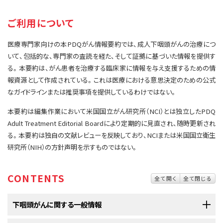
サイト内検索
お問い合わせ
遺伝学的情報
ご利用について
統合、代替、補完療法
医療専門家向けの本PDQがん情報要約では、成人下咽頭がんの治療につ
いて、包括的な、専門家の査読を経た、そして証拠に基づいた情報を提供す
る。本要約は、がん患者を治療する臨床家に情報を与え支援するための情
報資源として作成されている。これは医療における意思決定のための公式
なガイドラインまたは推奨事項を提供しているわけではない。
本要約は編集作業において米国国立がん研究所（NCI）とは独立したPDQ
Adult Treatment Editorial Boardにより定期的に見直され、随時更新され
る。本要約は独自の文献レビューを反映しており、NCIまたは米国国立衛生
研究所（NIH）の方針声明を示すものではない。
CONTENTS
全て開く
全て閉じる
下咽頭がんに関する一般情報