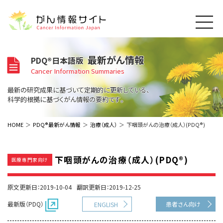
このサイトについて
最新がん情報
PDQ®日本語版
About Cancer Information Japan
Cancer Information Summaries
ご利用規約
がんの種類
最新の研究成果に基づいて定期的に更新している、
Cancer Types
プライバシーポリシー
科学的根拠に基づくがん情報の要約です。
お問い合わせ
脳神経
泌尿器
内分泌
最新がん情報
HOME
PDQ®最新がん情報
治療（成人）
下咽頭がんの治療（成人）(PDQ®)
Summaries
寄附・協賛のお願い
眼
婦人科
原発不明
寄附・協賛一覧
頭頸部
皮膚
治療（成人）
がん用語辞書
小児
下咽頭がんの治療（成人）(PDQ®)
医療専門家向け
沿革
Dictionary
呼吸器
骨軟部
治療（小児）
支持療法と緩和ケア
関連リンク
支持療法と緩和ケア
乳腺
造血器
原文更新日：2019-10-04
翻訳更新日：2019-12-25
お知らせ一覧
補完代替医療
News
スクリーニング（検診）
消化管
AIDs関連
最新版（PDQ）
患者さん向け
ENGLISH
予防
肝胆膵
胚細胞
全般