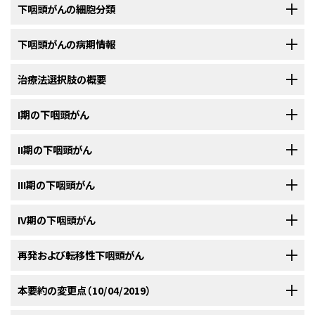
下咽頭がんの細胞分類
疫学
ほとんどすべての下咽頭がんは、上皮性で主に扁平上皮（すなわち、類表皮）
下咽頭がんの病期情報
下咽頭のがんはまれである；米国において毎年新たに診断されるのはおよ
がん（SCC）であり、さまざまな前がん病変が先行しうる。
まれな種類
[
1
]
[
2
]
そ約2,500人である。
このがんの発生のピークは、男女ともに50～60歳
[
1
]
の下咽頭がんには、以下を含む：
病期システムはすべて臨床病期分類であり、治療前に疾患の進展度をでき
治療法選択肢の概要
の年齢である。
過度のアルコール使用および喫煙が、下咽頭がんに対す
[
2
]
る限り評価したものに基づいている。原発がんは、可能であれば視診および
る第一危険因子である。
米国において、下咽頭がんは女性よりも男
[
3
]
[
4
]
触診に基づいて評価するほか、間接鏡検査および直接内視鏡検査によって
性の方によくみられる。
ヨーロッパおよびアジアでは、男性における咽
下咽頭がんは通常、がんの経過の末期まで症状が現れない。この事実およ
I期の下咽頭がん
[
5
]
評価する。腫瘍は組織学的に確認するべきで、生検によって得られたあらゆ
頭がん、すなわち口腔咽頭と下咽頭の両方の高い発生率が、フランスのバ・
び高い早期転移率のために、下咽頭がんの生存率は全頭頸部がんの中でお
る病理学的データが含まれる。さらにX線検査を実施することもある。診察
ラン県およびエロー県；スイスのボー州；スペインのバスク地方；スロバキ
そらく最も低い。
下咽頭のきわめて早期のT1がん以外では、治療としてまず手術を施行した
II期の下咽頭がん
類基底細胞扁平上皮がん。
の補助として、CTおよび/またはMRIが、喉頭および下咽頭がんの正確な病
ア；スロベニア；およびインドのムンバイ市およびマドラス市で明らかにされ
のち、通常術後放射線療法を実施している。下咽頭がんは、進行期に達する
どの単一治療レジメンもその他のレジメンより明確に優れた優位な生存率
期分類に必要であるが、これは両方の横断的画像方式が深部の腫瘍浸潤を
ている。
このがんは小児においてはきわめてまれである。
[
6
]
[
7
]
までは臨床的に無症候性であるため、T1 N0の時点でがんの診断がつくこと
治療は主に手術であり、通常は術後放射線療法（PORT）が続けて施行され
III期の下咽頭がん
紡錘細胞（すなわち、肉腫様）がん。
をもたらすものではない。文献は、さまざまな治療法の選択肢を強調してい
確実に評価することが知られているためである。
考えられるリン
[
1
]
[
2
]
[
3
]
はきわめて珍しい。入手可能なレトロスペクティブレビューのほとんどで、T1
ている。下咽頭がんは、進行期に達するまでは臨床的に無症候性であるた
上部の下咽頭がんは、大量の飲酒および喫煙と関連しているようにみえるの
るが、妥当な比較研究を紹介した報告はほとんど記載されていない。最終
パ流領域は、注意深く触診する。患者が再発した場合、適切な追加治療を選
N0の症例は全受診患者のうち1～2％に過ぎない。T1 N0の外向発育型病
め、T2 N0の時点でがんの診断がつくことはきわめてまれである。
この病期の患者の管理は複雑で、至適治療レジメンを確立するために集学
IV期の下咽頭がん
小細胞がん。
に対し、下部の下咽頭、または輪状軟骨後部のがんは、よりしばしば栄養欠
的にどの治療法を選択するかは、腫瘍の病期決定、患者の全身の健康状
択するために、完全な再病期決定を実施しなければならない。
変の症例では、放射線療法のみが治療として検討されるであろう。
[
1
]
[
2
]
的データを必要とする。胃管挙上術または遊離空腸移植術を用いた新しい
乏と関連している。
北欧、特にスウェーデンからの比較的初期の報
態、患者の感情面、医療チームの経験および利用できる医療設備に留意し、
[
1
]
[
8
]
標準治療法の選択肢：
上咽頭型未分化がん（すなわち、リンパ上皮腫）。
手術手技および再建術により、これらの腫瘍の切除による術後病的状態が
再発および転移性下咽頭がん
告では、鉄欠乏性貧血および気道消化管の上皮変化がみられるプラマー-
個々の症例を慎重に評価することで決まる。
[
1
]
[
2
]
標準治療法の選択肢：
切除可能下咽頭がん
米国がん合同委員会（AJCC）病期分類とTNMの定義
大幅に短縮し、多段階の再建術がほとんど必要なくなっている。このことは
下咽頭がんでは、下咽頭・喉頭切除術および頸部リンパ節郭清術が
ヴィンソン症候群と女性における他の栄養欠乏との関連性を示したが、女性
小唾液腺のがん。
治療レジメンの併用に大きく役立っており、その理由は、これらの患者では
標準治療法の選択肢：
本要約の変更点（10/04/2019）
最もよく用いられている治療法である。
切除可能下咽頭がん患者の管理は複雑で、至適治療レジメンを確立するた
における下咽頭がんの症例は現在、栄養欠乏よりもむしろ過度のアルコー
治療の概要
AJCCは、下咽頭がんを定義するためにTNM（腫瘍、リンパ節、転移）分類に
切除後3～4週間以内に術後放射線療法（PORT）を開始する可能性が高い
めに集学的データを必要とする。胃管挙上術または遊離空腸移植術を用い
ル使用および喫煙と関連している可能性が高い。
[
2
]
[
9
]
[
10
]
[
11
]
よる病期判定を指定している。
[
4
]