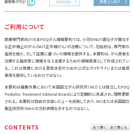
最新版（PDQ）
患者さん向け
ENGLISH
サイト内検索
お問い合わせ
遺伝学的情報
統合、代替、補完療法
ご利用について
医療専門家向けの本PDQがん情報要約では、小児のNUT遺伝子が関与す
る正中線上のがん（NUT正中線がん）の治療について、包括的な、専門家の
査読を経た、そして証拠に基づいた情報を提供する。本要約は、がん患者を
治療する臨床家に情報を与え支援するための情報資源として作成されてい
る。これは医療における意思決定のための公式なガイドラインまたは推奨
事項を提供しているわけではない。
本要約は編集作業において米国国立がん研究所（NCI）とは独立したPDQ
Pediatric Treatment Editorial Boardにより定期的に見直され、随時更新
される。本要約は独自の文献レビューを反映しており、NCIまたは米国国立
衛生研究所（NIH）の方針声明を示すものではない。
CONTENTS
全て開く
全て閉じる