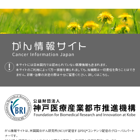
瘍を認める患者40人が評価された。2年全生存率は30％であった。3人の長
本要約には編集上の変更がなされた。
にするために、以下の医療専門家およびその他の技術を集結したものであ
Chau NG, Hurwitz S, Mitchell CM, et al.: Intensive treatment and
医療専門家向けの本PDQがん情報要約では、小児のNUT遺伝子が関与す
期生存者（35、72、78ヵ月）は、最初に肉眼的完全切除を受け、次に補助療法
survival outcomes in NUT midline carcinoma of the head and neck.
る：
Cancer 122 (23): 3632-3640, 2016.
[PUBMED Abstract]
本要約は
APEC1621（NCT03155620）
PDQ Pediatric Treatment Editorial Board
（Pediatric MATCH試
が作成と内容の更新
る正中線上のがん（NUT正中線がん）の治療について、包括的な、専門家の
を受けた。
[
証拠レベル：3iiA
]
[
3
]
French CA: NUT midline carcinoma. Cancer Genet Cytogenet 203 (1):
を行っており、編集に関してはNCIから独立している。本要約は独自の文献
験：再発または難治性進行固形腫瘍、非ホジキンリンパ腫、ま
査読を経た、そして証拠に基づいた情報を提供する。本要約は、がん患者を
16-20, 2010.
[PUBMED Abstract]
前臨床研究によると、
NUT-BRD4
融合は、ヒストンアセチル化および転写抑
レビューを反映しており、NCIまたはNIHの方針声明を示すものではない。
たは組織球性疾患を有する小児患者の治療において遺伝子検
治療する臨床家に情報を与え支援するための情報資源として作成されてい
Bauer DE, Mitchell CM, Strait KM, et al.: Clinicopathologic features
制の全体的な減少と関連していることが示されている；このアセチル化は、
PDQ要約の更新におけるPDQ編集委員会の役割および要約の方針に関す
査の結果に基づいて行う分子標的療法）
：
NCI-COG Pediatric
る。これは医療における意思決定のための公式なガイドラインまたは推奨
and long-term outcomes of NUT midline carcinoma. Clin Cancer Res
ヒストン脱アセチル化酵素阻害薬で回復させることが可能で、それによって
18 (20): 5773-9, 2012.
[PUBMED Abstract]
る詳しい情報については、
Molecular Analysis for Therapeutic Choice（MATCH、
本PDQ要約について
および
PDQ® - NCI's
事項を提供しているわけではない。
プライマリケア医。
in vitro
で扁平上皮への分化および増殖停止が認められ、異種移植モデルで
Comprehensive Cancer Database
Pediatric MATCH試験と呼ばれる）では、難治性および再発固
を参照のこと。
増殖が阻害されることも研究で示されている。難治性疾患の小児2人の個
形腫瘍における160以上の遺伝子の4,000以上の変異を標的
査読者および更新情報
小児外科医。
別症例でボリノスタットへの反応が報告されていることから、この悪性疾患
本サイトには日本国内では認められていない医療情報も含まれます。
として次世代シークエンシングで同定された特異的な分子遺
本サイトのご利用によって万一損害を被られましても、当機関は一切責任を負うことはでき
の治療におけるこのクラスの薬物の潜在的な役割が示唆される。
本要約は編集作業において米国国立がん研究所（NCI）とは独立した
PDQ
[
4
]
[
5
]
伝学的変化と標的薬物が照合される。1～21歳の小児および
放射線腫瘍医。
ません。診断・治療の決定の際は十分ご留意ください。詳しくは
こちら。
BETブロモドメイン阻害薬は、有望なクラスの薬物であり、この悪性腫瘍の
Pediatric Treatment Editorial Board
により定期的に見直され、随時更新
青年が試験に適格である。
成人を対象に研究が行われている。
される。本要約は独自の文献レビューを反映しており、NCIまたは米国国立
[
6
]
小児内科腫瘍医/血液専門医。
分子生物学的な検討のために、進行または再発した病変から
衛生研究所（NIH）の方針声明を示すものではない。
参考文献
腫瘍の組織を得る必要がある。この試験で治療の対象とされ
リハビリテーション専門家。
委員会のメンバーは毎月、最近発表された記事を見直し、記事に対して以下
ている分子遺伝学的多様体が認められる腫瘍を有する患者に
Lemelle L, Pierron G, Fréneaux P, et al.: NUT carcinoma in children
and adults: A multicenter retrospective study. Pediatr Blood Cancer
を行うべきか決定する：
は、Pediatric MATCHでの治療が提案される。NCIウェブサイ
小児専門看護師。
64 (12): , 2017.
[PUBMED Abstract]
トおよび
ClinicalTrials.govウェブサイト
で追加の情報が入手で
Bauer DE, Mitchell CM, Strait KM, et al.: Clinicopathologic features
社会福祉士。
きる。
and long-term outcomes of NUT midline carcinoma. Clin Cancer Res
がん情報サイトは、米国国立がん研究所(NCI)が配信するPDQ®コンテンツ配信のグローバルパート
18 (20): 5773-9, 2012.
[PUBMED Abstract]
ナーです。