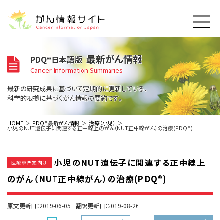
このサイトについて
最新がん情報
PDQ®日本語版
About Cancer Information Japan
Cancer Information Summaries
ご利用規約
がんの種類
最新の研究成果に基づいて定期的に更新している、
Cancer Types
プライバシーポリシー
科学的根拠に基づくがん情報の要約です。
お問い合わせ
脳神経
泌尿器
内分泌
最新がん情報
HOME
PDQ®最新がん情報
治療（小児）
小児のNUT遺伝子に関連する正中線上のがん（NUT正中線がん）の治療(PDQ®)
Summaries
寄附・協賛のお願い
眼
婦人科
原発不明
寄附・協賛一覧
頭頸部
皮膚
治療（成人）
がん用語辞書
小児
小児のNUT遺伝子に関連する正中線上
沿革
Dictionary
医療専門家向け
呼吸器
骨軟部
治療（小児）
支持療法と緩和ケア
のがん（NUT正中線がん）の治療(PDQ®)
関連リンク
支持療法と緩和ケア
乳腺
造血器
お知らせ一覧
補完代替医療
News
スクリーニング（検診）
消化管
AIDs関連
原文更新日：2019-06-05
翻訳更新日：2019-08-26
予防
肝胆膵
胚細胞
全般