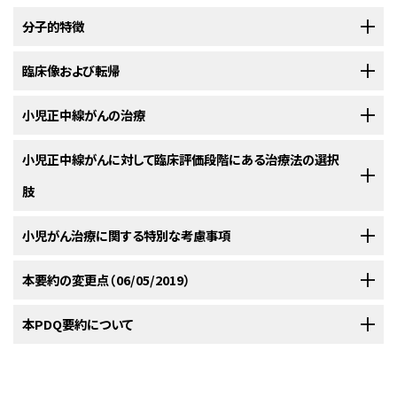
分子的特徴
NUT
臨床像および転帰
正中線がんは非常にまれな侵攻性の悪性疾患であり、遺伝的には
NUT
遺伝子の再構成により定義される。大多数（75％）の症例では、染色体
15q14上の
NUT
遺伝子と染色体19p13上の
BRD4
遺伝子が融合し、BRD-
正中線上のがん（
小児正中線がんの治療
NUT
正中線がん）は、縦隔および上部気道消化管などの正
NUT融合蛋白をコードするキメラ遺伝子を形成する。残りの症例では、
NUT
中線上の上皮組織に発生するのが典型的で、侵攻性が非常に高い未分化
が染色体9q34上の
BRD3
または染色体8p11上の
NSD3
と融合している
；
[
1
]
がんとして現れ、扁平上皮への分化を伴うものもあれば、伴わないものもあ
小児正中線がんに対する治療法には、以下の選択肢がある：
小児正中線がんに対して臨床評価段階にある治療法の選択
これらの腫瘍は
NUT
変異体と呼ばれる。
[
2
]
る。
この腫瘍は小児および若年成人で最初に報告されたが、あらゆ
[
1
]
[
2
]
肢
化学療法。
る年齢で罹患する可能性がある。
臨床病理学的相関に関する1件のレト
[
3
]
参考文献
手術。
ロスペクティブ・シリーズで、患者54人の診断時年齢中央値は16歳（範囲、
米国国立がん研究所（NCI）が支援している臨床試験に関する情報は、
小児がん治療に関する特別な考慮事項
NCI
放射線療法。
French CA, Rahman S, Walsh EM, et al.: NSD3-NUT fusion
0.1～78歳）であったことが明らかにされた。
[
4
]
oncoprotein in NUT midline carcinoma: implications for a novel
ウェブサイト
に掲載されている。他の組織がスポンサーの臨床試験に関す
oncogenic mechanism. Cancer Discov 4 (8): 928-41, 2014.
[PUBMED
小児の
NUT
遺伝子が関与する正中線上のがん（
NUT
正中線がん）の治療に
転帰は非常に不良で、生存期間中央値は1年未満である。予備的データに
る情報については、ClinicalTrials.govウェブサイトを参照のこと。
Abstract]
小児および青年におけるがんはまれであるが、小児がんの全発生率は1975
本要約の変更点（06/05/2019）
は、全身化学療法、手術、および放射線療法による集学的アプローチが含ま
よると、
NUT
変異体腫瘍は、より遷延性の経過を示唆している。
[
1
]
[
3
]
French CA: NUT midline carcinoma. Cancer Genet Cytogenet 203 (1):
年以降徐々に増加している。
小児および青年のがん患者については、小
[
1
]
以下は、全米および/または施設で現在実施されている臨床試験の例であ
れている。シスプラチン、タキサン系薬物、およびアルキル化剤の使用により
16-20, 2010.
[PUBMED Abstract]
児期および青年期に発生するがんの治療経験を有するがん専門家から構成
PDQがん情報要約は定期的に見直され、新情報が利用可能になり次第更
本PDQ要約について
参考文献
る：
一定の奏効が得られている；しかしながら、早期の反応が一般に認められる
される集学的チームのある医療機関への紹介を検討すべきである。この集
新される。本セクションでは、上記の日付における本要約最新変更点を記
ものの、腫瘍の進行は疾患経過の早期に起こる
；
[
証拠レベル：
[
1
]
[
2
]
French CA, Kutok JL, Faquin WC, et al.: Midline carcinoma of
学的チームのアプローチとは、至適生存期間および至適QOLを得られるよ
述する。
children and young adults with NUT rearrangement. J Clin Oncol 22
3iiiB
]NUT Midline Carcinoma Registryからの報告では、頭頸部に原発腫
本要約の目的
うな治療、支持療法、およびリハビリテーションを小児が必ず受けられるよう
(20): 4135-9, 2004.
[PUBMED Abstract]