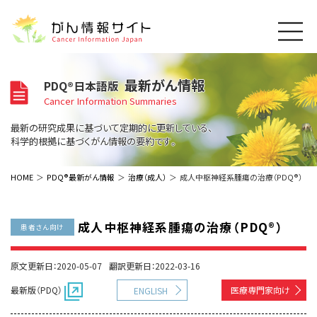
このサイトについて
最新がん情報
PDQ®日本語版
About Cancer Information Japan
Cancer Information Summaries
ご利用規約
がんの種類
最新の研究成果に基づいて定期的に更新している、
Cancer Types
プライバシーポリシー
科学的根拠に基づくがん情報の要約です。
お問い合わせ
脳神経
泌尿器
内分泌
最新がん情報
HOME
PDQ®最新がん情報
治療（成人）
成人中枢神経系腫瘍の治療（PDQ®）
Summaries
寄附・協賛のお願い
眼
婦人科
原発不明
寄附・協賛一覧
頭頸部
皮膚
治療（成人）
がん用語辞書
小児
成人中枢神経系腫瘍の治療（PDQ®）
患者さん向け
沿革
Dictionary
呼吸器
骨軟部
治療（小児）
支持療法と緩和ケア
関連リンク
支持療法と緩和ケア
乳腺
造血器
原文更新日：2020-05-07
翻訳更新日：2022-03-16
お知らせ一覧
補完代替医療
News
スクリーニング（検診）
消化管
AIDs関連
最新版（PDQ）
医療専門家向け
ENGLISH
予防
肝胆膵
胚細胞
全般