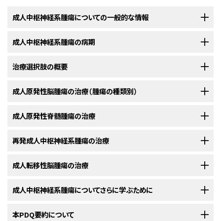
成人中枢神経系腫瘍についての一般的な情報
成人中枢神経系腫瘍の病期
成人中枢神経系腫瘍とは、異常な細胞が脳や脊髄の組織内で発生す
る病気です。
治療選択肢の概要
成人脳腫瘍および脊髄腫瘍には、標準的な病期分類システムはありま
脳
および
脊髄
の
腫瘍
には多くの種類があります。これらの腫瘍は
細胞
の
異
せん。
常な
増殖により形成され、脳または脊髄の様々な部分から発生することが
成人原発性脳腫瘍の治療（腫瘍の種類別）
成人脳腫瘍および脊髄腫瘍の患者さんに対する治療には様々な種類
あります。脳と脊髄は共に
中枢神経系
（CNS）を形成します。
がん
が
脳
内の他の領域や脳以外の部位に拡がっているかどうかを調べるプ
があります。
ロセスは、
病期分類
と呼ばれます。最初に脳内で発生した
脳腫瘍
が脳以外
以下の治療法に関する情報については、
成人原発性脊髄腫瘍の治療
治療選択肢の概要
のセクションを
腫瘍は、
良性
の（
がん
ではない）場合もあれば
悪性
（がん）の場合もあります：
の部位に転移することはまれです。脳
腫瘍
と
脊髄
腫瘍には、標準的な
病期
成人
脳腫瘍
および
脊髄
腫瘍
の患者さんは種々の治療を受けることができま
ご覧ください。
分類
システムがありません。
す。その中には
標準治療
（現在使用されている治療法）もあれば、
臨床試験
以下の治療法に関する情報については、
再発成人中枢神経系腫瘍の治療
治療選択肢の概要
のセクションを
において検証中のものもあります。治療法の臨床試験は、既存の治療法を
星細胞腫
ご覧ください。
原発性の脳腫瘍と脊髄腫瘍の治療法は、以下の点に基づいて決定されま
改良したり、
がん
の患者さんのための新しい治療法について情報を集めたり
以下の治療法に関する情報については、
成人転移性脳腫瘍の治療
治療選択肢の概要
のセクションを
す：
脊髄
腫瘍
の治療法には以下のようなものがあります：
することを目的とした
調査研究
です。複数の臨床試験で現在の標準治療よ
脳幹グリオーマ
良性の脳腫瘍と脊髄腫瘍は、増殖して脳の周辺領域を圧迫し
ご覧ください。
り新しい治療法のほうが良好であることが明らかになった場合は、その新し
ます。この腫瘍は、まれに他の
組織
に拡がり
再発
する（再び現
以下の治療法に関する情報については、
成人中枢神経系腫瘍についてさらに学ぶために
治療選択肢の概要
のセクションを
再発
中枢神経系（CNS）腫瘍
に対する
標準治療
はありません。治療法は、患
脳幹グリオーマ
の治療法には以下のようなものがあります：
い治療法が標準治療となります。患者さんは臨床試験への参加を検討して
れる）場合があります。
ご覧ください。
者さんの
状態
、治療により生じると予測される
副作用
、CNS内の
腫瘍
の位
もよいでしょう。臨床試験の中にはまだ治療を始めていない患者さんのみを
米国国立がん研究所
本PDQ要約について
が提供している成人
中枢神経系腫瘍
に関する詳しい情
置、
手術
による腫瘍摘出が可能かどうかに基づいて決定されます。治療法
対象としているものもあります。
体の他の部位から
脳
に転移した1～4個の
腫瘍
が存在する場合は、以下のよ