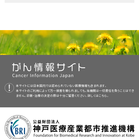
悪性の脳腫瘍と脊髄腫瘍は急速に増殖することが多く、他の脳
腫瘍の発生源となった
細胞
の種類。
報については、以下をご覧ください：
腫瘍を摘出する
手術
。
には以下のようなものがあります：
うな治療が行われます：
組織に拡がりやすい腫瘍です。
PDQについて
標準治療として以下の5種類が用いられています：
脳内または脊髄内での腫瘍の位置。
放射線療法
。
放射線療法
。
PDQ（Physician Data Query：医師データ照会）は、米国国立がん研究所が
手術
後に残っているがんの量。
積極的サーベイランス
新しい治療法の
臨床試験
への参加。
提供する総括的ながん情報データベースです。PDQデータベースには、が
脳腫瘍についてのホームページ（英語）
手術中に行われる
脳
内への
化学療法
薬の投与。
んの予防や発見、遺伝学的情報、治療、支持療法、補完代替医療に関する最
脳全体への
放射線療法
と場合により
手術
。
積極的サーベイランス
腫瘍の
悪性度
。
では、検査結果が変化して病態の悪化が明らかにな
腫瘍が脳内で増殖したり、脳の一部を圧迫したりすると、脳のその部分は本
新かつ公表済みの情報を要約して収載しています。ほとんどの要約につい
るまで、治療を差し控えて患者さんの
状態
を綿密に監視します。積極的サー
来のようには機能しなくなる可能性があります。脳腫瘍では、良性か悪性か
NCI-CONNECT（まれな中枢神経系腫瘍を評価する包括的な
NCIの
臨床試験検索
原発腫瘍の治療には用いられていない
から、現在患者さんを受け入れているNCI支援のがん
薬剤
を用いる化学療
脳全体への放射線療法と場合により
定位放射線手術
。
て、2つのバージョンが利用可能です。専門家向けの要約には、詳細な情報
ベイランスを行うことで、
副作用
や問題を引き起こしかねない
放射線療法
や
にかかわらず
徴候
や
症状
が生じ、治療が必要になります。
腫瘍学ネットワーク）（英語）
臨床試験を探すことができます（なお、このサイトは日本語検索に対応してお
法。
が専門用語で記載されています。患者さん向けの要約は、理解しやすい平
手術
を回避または延期できる場合があります。積極的サーベイランスの実
定位放射線手術。
脳腫瘍と脊髄腫瘍は成人と小児の両方に発生する可能性があります。しか
りません。）。がんの種類、患者さんの年齢、試験が実施される場所から、臨
易な表現を用いて書かれています。いずれの場合も、がんに関する正確か
施中は、特定の試験や検査が定期的に行われます。積極的サーベイランス
脳腫瘍に対する使用が承認されている薬剤（英語）
再発性
膠芽腫
に対しては、
標的療法
。
し、小児の治療は成人の治療とは異なる場合があります。（詳しい情報につ
床試験を検索できます。臨床試験についての
一般的な情報
もご覧いただけ
体内の他の部位から脳へ転移してきた腫瘍に対する治療法は、脳内の腫瘍
つ最新の情報を提供しています。また、ほとんどの要約は
スペイン語
版も利
は、非常に進行が遅く
症状
を引き起こさない
腫瘍
に対して行われることがあ
原発腫瘍
が
抗がん
剤
に
反応
した場合は、
化学療法
。放射線療
いては、
PDQ
の
小児脳腫瘍および脊髄腫瘍の治療の概要
に関する要約をご
ます。
の数に応じて判断されます。
本サイトには日本国内では認められていない医療情報も含まれます。
用可能です。
がん標的療法（英語）
ります。
放射線療法
。
法を併用する場合もあります。
本サイトのご利用によって万一損害を被られましても、当機関は一切責任を負うことはでき
覧ください。）
ません。診断・治療の決定の際は十分ご留意ください。詳しくは
こちら。
PDQはNCIが提供する1つのサービスです。NCIは、米国国立衛生研究所
免疫療法によるがん治療（英語）
松果体星細胞腫
さらなる治療法の計画の参考とするために、手術後に画像検査が繰り
手術
腫瘍を摘出する手術。
脳で最初に発生する
リンパ腫
に関する詳しい情報については、PDQの
中枢
（National Institutes of Health：NIH）の一部であり、NIHは連邦政府にお
返し実施されることがあります。
神経系原発リンパ腫の治療
に関する要約をご覧ください。
松果体
ける生物医学研究の中心機関です。PDQ要約は独立した医学文献のレ
星細胞
腫瘍
の治療法には以下のようなものがあります：
手術は、成人の脳腫瘍と脊髄腫瘍を
診断
し治療するために用いられること
新しい治療法の
臨床試験
への参加。
治療後に残存している腫瘍の量を判定する目的で、脳腫瘍または脊髄腫瘍
ビューに基づいて作成されたものであり、NCIまたはNIHの方針声明ではあ
があります。腫瘍を切除することで、脳の周辺部位に対する腫瘍の圧迫を軽
軟膜
に拡がった腫瘍の治療法には以下のようなものがあります：
体内の別の部分から発生して脳に転移した腫瘍は転移性脳腫瘍と呼
の
診断
に用いられる
検査や手技
が再び実施されることがあります。
りません。
減することができます。本要約の
一般的な情報
のセクションをご覧くださ
ばれます。
米国国立がん研究所が提供している一般的な
がん
情報とその他の資源につ
い。