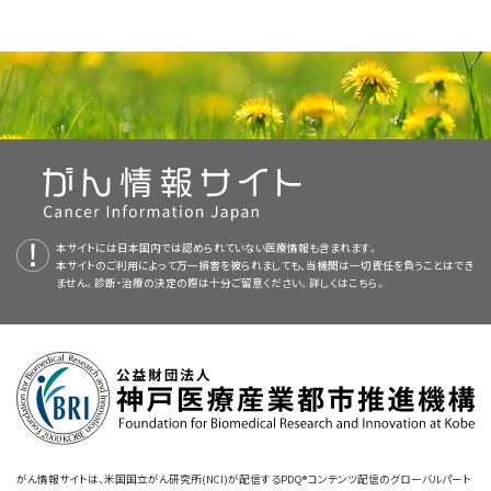
免疫チェックポイント阻害薬
療法と
併用化学療法
。
標準治療として以下の6種類が用いられています：
放射線療法を受けることができない患者さんには、併用化学療
PDQ（Physician Data Query：医師データ照会）は、米国国立がん研究所が
脳のMRI（磁気共鳴画像法）
：磁気、
電波
、コンピュータを
法のみ。
併用化学療法。
提供する総括的ながん情報データベースです。PDQデータベースには、が
化学療法
。
用いて、体内領域の精細な連続画像を作成する検査法。この
肺がんについてのホームページ（英語）
手術
んの予防や発見、遺伝学的情報、治療、支持療法、補完代替医療に関する最
検査法は核磁気共鳴画像法（NMRI）とも呼ばれます。
手術
と、その後の
化学療法
。
症状
を和らげ
生活の質
を高める
緩和療法
として、
がん
の転移
免疫チェックポイント阻害薬
による
免疫療法
。
新かつ公表済みの情報を要約して収載しています。ほとんどの要約につい
肺がんの予防
がんが発見されるのが片方の
肺
とその付近の
リンパ節
だけに限られる場合
部位（脳、
脊椎
、骨、その他）に対する
放射線療法
。
て、2つのバージョンが利用可能です。専門家向けの要約には、詳細な情報
CTスキャン（CATスキャン）
：脳や胸部、上
腹部
などの体
手術と、その後の化学療法および放射線療法。
は、
手術
が行われることもあります。しかし、この種類の
肺がん
では、両方の
症状
を和らげ
生活の質
を高める
緩和療法
としての
放射線療
が専門用語で記載されています。患者さん向けの要約は、理解しやすい平
肺がんのスクリーニング
内領域を様々な角度から撮影して、精細な連続画像を作成す
肺で腫瘍が発見されるのが通常であるため、手術という方法が単独で用い
化学療法
に
奏効
を示す患者さんには、胸部への放射線療法。
法
。
易な表現を用いて書かれています。いずれの場合も、がんに関する正確か
完全
奏効
を示す患者さんには、
がん
の脳転移を予防するため
る検査法。この画像は
X線
装置に接続されたコンピュータによ
られることはあまり多くありません。手術の際には、リンパ節にがんが存在
つ最新の情報を提供しています。また、ほとんどの要約は
小細胞肺がんに対する使用が承認されている薬剤（英語）
スペイン語
版も利
に、場合により脳への放射線療法。
って作成されます。
臓器
や
組織
をより鮮明に映し出すために、
完全奏効
を示す患者さんには、がんの脳転移を予防するため
するかどうかを調べるためにリンパ節の切除も行われます。ときには、肺が
症状を和らげ生活の質を高める緩和療法として、
レーザー治
本サイトには日本国内では認められていない医療情報も含まれます。
用可能です。
造影剤
を
静脈
内に
注射
したり、患者さんに造影剤を飲んでもら
に、場合により脳への放射線療法。
んの種類を特定するために、手術で肺
組織
のサンプルを採取することもあり
療
、気道の開通を維持するための
ステント
留置術、
内照射療法
本サイトのご利用によって万一損害を被られましても、当機関は一切責任を負うことはでき
タバコ（英語）
（禁煙補助も含む）
新しい化学療法、手術、放射線療法の
臨床試験
への参加。
ません。診断・治療の決定の際は十分ご留意ください。詳しくは
ったりする場合もあります。この検査法はコンピュータ断層撮
こちら。
ます。
のうちの1つ以上。
PDQはNCIが提供する1つのサービスです。NCIは、米国国立衛生研究所
新しい治療法の
臨床試験
への参加。
影法（CT）やコンピュータ体軸断層撮影法（CAT）とも呼ばれま
（National Institutes of Health：NIH）の一部であり、NIHは連邦政府にお
喫煙：健康リスクと禁煙方法（英語）
手術の際に確認できる全てのがんを切除した後に、患者さんによっては、
す。
新しい化学療法の
臨床試験
への参加。
ける生物医学研究の中心機関です。PDQ要約は独立した医学文献のレ
残っているがん
細胞
を全て死滅させることを目的として、術後に
化学療法
や
間接喫煙とがん（英語）
ビューに基づいて作成されたものであり、NCIまたはNIHの方針声明ではあ
放射線療法
が実施される場合があります。このようにがんの再発リスクを
PETスキャン（陽電子放射断層撮影）
：体内の
悪性
腫瘍
りません。
NCIの
臨床試験検索
から、現在患者さんを受け入れているNCI支援のがん
低減させるために手術の後に行われる治療は、
術後補助療法
と呼ばれま
細胞
を検出するための検査法。まず
放射性
のある
ブドウ糖
の
免疫療法によるがん治療（英語）
臨床試験を探すことができます（なお、このサイトは日本語検索に対応してお
NCIの
臨床試験検索
から、現在患者さんを受け入れているNCI支援のがん
す。
溶液を少量だけ静脈内に注射します。その後、周囲を回転しな
画像を拡大する
本要約の目的
りません。）。がんの種類、患者さんの年齢、試験が実施される場所から、臨
臨床試験を探すことができます（なお、このサイトは日本語検索に対応してお
がら体の内部を調べていくPET
スキャナ
という装置を用いて、ブ
NCIの
臨床試験検索
から、現在患者さんを受け入れているNCI支援のがん
がん情報サイトは、米国国立がん研究所(NCI)が配信するPDQ®コンテンツ配信のグローバルパート
床試験を検索できます。臨床試験についての
一般的な情報
もご覧いただけ
りません。）。がんの種類、患者さんの年齢、試験が実施される場所から、臨