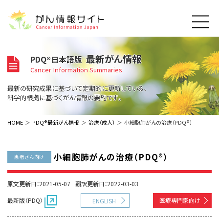
このサイトについて
最新がん情報
PDQ®日本語版
About Cancer Information Japan
Cancer Information Summaries
ご利用規約
がんの種類
最新の研究成果に基づいて定期的に更新している、
Cancer Types
プライバシーポリシー
科学的根拠に基づくがん情報の要約です。
お問い合わせ
脳神経
泌尿器
内分泌
最新がん情報
HOME
PDQ®最新がん情報
治療（成人）
小細胞肺がんの治療（PDQ®）
Summaries
寄附・協賛のお願い
眼
婦人科
原発不明
寄附・協賛一覧
頭頸部
皮膚
治療（成人）
がん用語辞書
小児
小細胞肺がんの治療（PDQ®）
患者さん向け
沿革
Dictionary
呼吸器
骨軟部
治療（小児）
支持療法と緩和ケア
関連リンク
支持療法と緩和ケア
乳腺
造血器
原文更新日：2021-05-07
翻訳更新日：2022-03-03
お知らせ一覧
補完代替医療
News
スクリーニング（検診）
消化管
AIDs関連
最新版（PDQ）
医療専門家向け
ENGLISH
予防
肝胆膵
胚細胞
全般