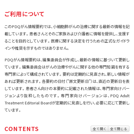
サイト内検索
お問い合わせ
遺伝学的情報
ご利用について
統合、代替、補完療法
このPDQがん情報要約では、小細胞肺がんの治療に関する最新の情報を記
載しています。患者さんとそのご家族および介護者に情報を提供し、支援す
ることを目的としています。医療に関する決定を行うための正式なガイドラ
インや推奨を示すものではありません。
PDQがん情報要約は、編集委員会が作成し、最新の情報に基づいて更新し
ています。編集委員会はがんの治療やがんに関する他の専門知識を有する
専門家によって構成されています。要約は定期的に見直され、新しい情報が
あれば更新されます。各要約の日付（"原文更新日"）は、直近の更新日を表
しています。患者さん向けの本要約に記載された情報は、専門家向けバー
ジョンより抜粋したものです。専門家向けバージョンは、PDQ Adult
Treatment Editorial Boardが定期的に見直しを行い、必要に応じて更新し
ています。
CONTENTS
全て開く
全て閉じる