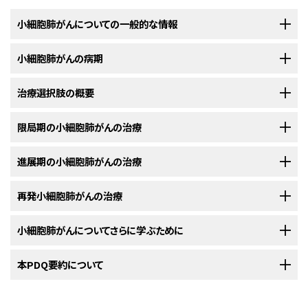
小細胞肺がんについての一般的な情報
小細胞肺がんの病期
小細胞肺がんは、肺の組織の中に悪性（がん）細胞ができる疾患で
す。
治療選択肢の概要
小細胞肺がんの診断がついた後には、がん細胞の胸腔内での拡がり
肺
は、胸部に位置する円錐形をした左右一対の呼吸
器官
です。肺の主な役
や他の部位への転移の有無を明らかにするために、さらに検査が行わ
割は、息を吸い込んだときに
酸素
を体内に取り込み、息を吐き出すときに
二
れます。
限局期の小細胞肺がんの治療
小細胞肺がんの患者さんには様々な治療法が存在します。
酸化炭素
を体外に排出することです。左右の肺はそれぞれいくつかの部分
がん
の胸腔内での拡がりや他の部位への転移の有無を調べていくプロセス
に分かれていて、それらのことを肺
葉
と呼びます。左側の肺は2つの肺葉で
以下の治療法に関する情報については、
進展期の小細胞肺がんの治療
治療選択肢の概要
のセクションを
小細胞肺がん
の患者さんは様々な治療を受けることができます。その中に
は、
病期分類
と呼ばれます。この過程で集められた情報を基にして
病期
が
構成されています。右側の肺には3つの肺葉があり、全体としては左側の肺
ご覧ください。
は
標準治療
（現在使用されている治療法）もあれば、
臨床試験
において検証
判定されます。治療計画を立てるためには病期を把握しておくことが重要で
よりも若干大きくなっています。肺の周りは
胸膜
と呼ばれる薄い
膜
で覆われ
以下の治療法に関する情報については、
再発小細胞肺がんの治療
治療選択肢の概要
のセクションを
中のものもあります。治療法の臨床試験とは、既存の治療法を改良したり、
す。
小細胞肺がん
の
診断
に用いられる検査法の一部は、病期判定の際にも
限局期の小細胞肺がん
の治療法には以下のようなものがあります：
ています。また、肺には
気管支
と呼ばれる管が1本ずつ入り込んでいますが、
ご覧ください。
がん
の患者さんのための新しい治療法について情報を集めたりすることを
用いられます。（
一般的な情報
のセクションをご覧ください。）
これらは
気管
から伸びています。
肺がん
はときにこの気管支も侵します。肺
目的とした
調査研究
です。複数の臨床試験で現在の標準治療より新しい治
以下の治療法に関する情報については、
小細胞肺がんについてさらに学ぶために
治療選択肢の概要
のセクションを
の内部は、
進展期の小細胞肺がん
細気管支
と呼ばれる小さな管と、
の治療法には以下のようなものがあります：
肺胞
と呼ばれる空気の入った微
療法のほうが良好であることが明らかになった場合は、その新しい治療法が
病期分類の過程で用いられるその他の検査法や手技には、以下のものがあ
ご覧ください。
小な袋から構成されています。
標準治療となります。患者さんは臨床試験への参加を検討してもよいでしょ
ります：
米国国立がん研究所
本PDQ要約について
が提供している小細胞肺がんに関する詳しい情報につ
再発小細胞肺がんの治療法には以下のようなものがあります：
う。臨床試験の中にはまだ治療を始めていない患者さんのみを対象として
いては、以下をご覧ください：
場合によっては胸部への
放射線療法
を伴う
併用化学療法
。
完
いるものもあります。
全奏効
を示す患者さんには、後で脳への放射線療法。
PDQについて