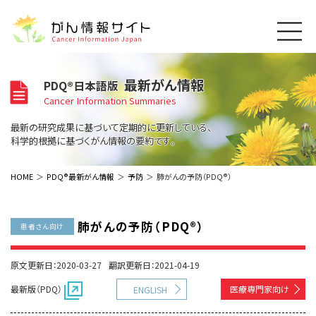
このサイトについて
最新がん情報
PDQ®日本語版
About Cancer Information Japan
Cancer Information Summaries
ご利用規約
がんの種類
最新の研究成果に基づいて定期的に更新している、
Cancer Types
プライバシーポリシー
科学的根拠に基づくがん情報の要約です。
お問い合わせ
脳神経
泌尿器
内分泌
最新がん情報
HOME
PDQ®最新がん情報
予防
肺がんの予防（PDQ®）
Summaries
寄附・協賛のお願い
眼
婦人科
原発不明
寄附・協賛一覧
頭頸部
皮膚
治療（成人）
がん用語辞書
小児
肺がんの予防（PDQ®）
患者さん向け
沿革
Dictionary
呼吸器
骨軟部
治療（小児）
支持療法と緩和ケア
関連リンク
支持療法と緩和ケア
乳腺
造血器
原文更新日：2020-03-27
翻訳更新日：2021-04-19
お知らせ一覧
補完代替医療
News
スクリーニング（検診）
消化管
AIDs関連
最新版（PDQ）
医療専門家向け
ENGLISH
予防
肝胆膵
胚細胞
全般