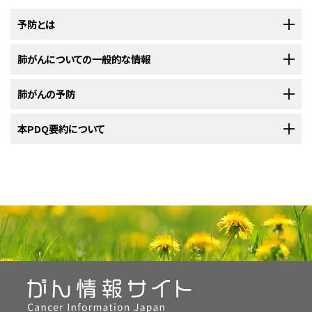
予防とは
がん
肺がんについての一般的な情報
予防
とは、がんになる可能性を減らすためにとる対策です。がんを予防
することで、集団または人口におけるがんの新規症例の数が減少します。う
まくいけば、それにより、がんによる死亡者の数を減らすことができます。
肺がんの予防
肺がんは、肺の組織の中に悪性（がん）細胞ができる疾患です。
新たながんの発生を予防するため、
科学者
は
リスク因子
と
防御因子
に注目
本PDQ要約について
肺
は、胸部に位置する円錐形をした左右一対の呼吸
器官
です。肺の果たし
します。がん発生の可能性を高めるものは全てがんのリスク因子と呼ばれ、
リスク因子を回避することと防御因子を増やすことは、肺がんの予防
ている役割の1つは、息を吸い込むときに
酸素
を体内に取り込むことです。ま
につながります。
がん発生の可能性を低減させるものは全てがんの防御因子と呼ばれます。
た、息を吐き出すときに
二酸化炭素
（全身の
細胞
から出てくる排泄物）を体外
PDQについて
がん
の
リスク因子
を回避することは、特定のがんの
予防
につながります。リ
がんのリスク因子には回避できるものもありますが、回避できないものも数
に放出するという役割も果たしています。左右の肺はそれぞれいくつかの部
スク因子には、喫煙、
過体重
、運動不足などがあります。一方で禁煙や運動
多くあります。例えば、喫煙の習慣と特定の
遺伝子
をもっていることは、どち
分に分かれていて、それらのことを
肺葉
と呼びます。左側の肺は2つの肺葉
PDQ（Physician Data Query：医師データ照会）は、米国国立がん研究所が
などの
防御因子
を高めることも、がん予防に役立ちます。がんのリスクを低
らもある種のがんのリスク因子ですが、避けることができるのは喫煙だけで
で構成されています。右側の肺は左側の肺よりも若干大きく、3つの肺葉で
提供する総括的ながん情報データベースです。PDQデータベースには、が
減させる方法については、担当の医師か他の医療専門家にご相談くださ
す。普段から運動や健康的な
食事
を心がけることは、いくつかの種類のがん
構成されています。肺の周りは
胸膜
と呼ばれる薄い
膜
で覆われています。ま
んの予防や発見、遺伝学的情報、治療、支持療法、補完代替医療に関する最
い。
に対する防御因子となります。リスク因子を避けて防御因子を増やすことは
た、肺には
気管支
と呼ばれる管が1本ずつ入り込んでいますが、これらは
気
新かつ公表済みの情報を要約して収載しています。ほとんどの要約につい
リスクの低減につながりますが、それでがんに罹らなくなるということでは
管
から伸びています。
肺がん
はときにこの気管支も侵します。肺の内部は、
て、2つのバージョンが利用可能です。専門家向けの要約には、詳細な情報
肺がんのリスク因子には以下のようなものがあります：
ありません。
肺胞
と呼ばれる空気の入った微小な袋と、
細気管支
と呼ばれる小さな管か
が専門用語で記載されています。患者さん向けの要約は、理解しやすい平
ら構成されています。
易な表現を用いて書かれています。いずれの場合も、がんに関する正確か
現在、以下のような様々ながんの予防法が研究されています：