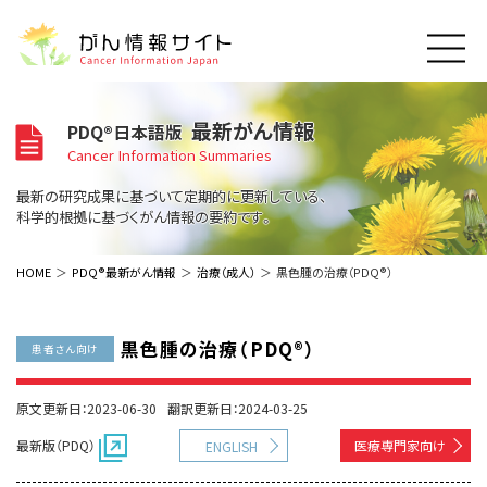
このサイトについて
最新がん情報
PDQ®日本語版
About Cancer Information Japan
Cancer Information Summaries
ご利用規約
がんの種類
最新の研究成果に基づいて定期的に更新している、
Cancer Types
プライバシーポリシー
科学的根拠に基づくがん情報の要約です。
お問い合わせ
脳神経
泌尿器
内分泌
最新がん情報
HOME
PDQ®最新がん情報
治療（成人）
黒色腫の治療（PDQ®）
Summaries
寄附・協賛のお願い
眼
婦人科
原発不明
寄附・協賛一覧
頭頸部
皮膚
治療（成人）
がん用語辞書
小児
黒色腫の治療（PDQ®）
患者さん向け
沿革
Dictionary
呼吸器
骨軟部
治療（小児）
支持療法と緩和ケア
関連リンク
支持療法と緩和ケア
乳腺
造血器
原文更新日：2023-06-30
翻訳更新日：2024-03-25
お知らせ一覧
補完代替医療
News
スクリーニング（検診）
消化管
AIDs関連
最新版（PDQ）
医療専門家向け
ENGLISH
予防
肝胆膵
胚細胞
全般