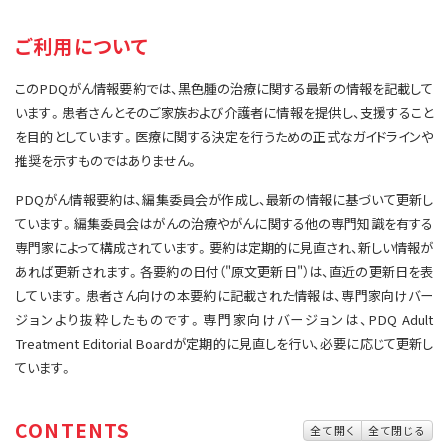
サイト内検索
お問い合わせ
遺伝学的情報
ご利用について
統合、代替、補完療法
このPDQがん情報要約では、黒色腫の治療に関する最新の情報を記載して
います。患者さんとそのご家族および介護者に情報を提供し、支援すること
を目的としています。医療に関する決定を行うための正式なガイドラインや
推奨を示すものではありません。
PDQがん情報要約は、編集委員会が作成し、最新の情報に基づいて更新し
ています。編集委員会はがんの治療やがんに関する他の専門知識を有する
専門家によって構成されています。要約は定期的に見直され、新しい情報が
あれば更新されます。各要約の日付（"原文更新日"）は、直近の更新日を表
しています。患者さん向けの本要約に記載された情報は、専門家向けバー
ジョンより抜粋したものです。専門家向けバージョンは、PDQ Adult
Treatment Editorial Boardが定期的に見直しを行い、必要に応じて更新し
ています。
CONTENTS
全て開く
全て閉じる