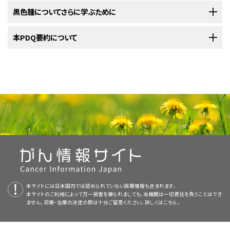
ます。
基底細胞
：扁平上皮細胞の下に存在する円形の細胞。
腫瘍
全体と周囲の正常
組織
の一部を切除する
手術
。場合によ
以下の治療法に関する情報については、
黒色腫についてさらに学ぶために
治療選択肢の概要
のセクションを
す：
以下のような治療法が用いられます：
り、
リンパ節マッピング
や
リンパ節
の切除も行われます。
ご覧ください。
メラニン形成細胞
：表皮の下部に存在し、
メラニン
を作る細胞。
腫瘍
全体と周囲の正常
組織
の一部を切除する
手術
。ときには、
米国国立がん研究所
本PDQ要約について
が提供している黒色腫に関する詳しい情報について
リンパ節マッピングとセンチネルリンパ節生検
：手術
メラニンは皮膚の色の素となる
色素
です。皮膚が日光や人工
手術
リンパ節中の
がん
細胞
を検出する新しい方法を検証する
臨床
手術
で切除不可能なIII期の黒色腫、
IV期の黒色腫
、
再発
黒色腫
の治療法に
腫瘍を切除する手術と同時に
リンパ節マッピング
と
センチネル
は、以下をご覧ください：
中に行われる
センチネルリンパ節
の切除。センチネルリンパ節
照明に曝されると、メラニン形成細胞で作られる色素の量が増
試験
への参加。
は以下のようなものがあります：
リンパ節生検
を実施して、
リンパ節
に
がん
が存在するかどうか
腫瘍
を切除する
とは、
リンパ節
手術
は、全ての
群のなかで
病期
原発腫瘍
の黒色腫に対して実施される
からの
リンパ節ドレナージ
一次治療
え、これによって皮膚の色が濃くなります。
PDQについて
を調べることもあります。がんが
センチネルリンパ節
に認めら
腫瘍
全体と周囲の正常
組織
の一部を切除する手術。手術でで
です。
広範囲局所切除術
（リンパ液の流れ）を最初に受けるリンパ節です。これは原発腫
は、黒色腫と周囲の正常
組織
の一部を切除しま
れた場合は、さらに多くのリンパ節を切除します。
きた
創傷
を目立たなくするために、
皮膚移植
が行われる場合も
す。
皮膚移植
瘍中のがん細胞が最初に転移する可能性の高いリンパ節で
（体の別の部分から皮膚を切り取って、手術で切除した皮膚と
PDQ（Physician Data Query：医師データ照会）は、米国国立がん研究所が
あります。ときには、腫瘍を切除する手術と同時に
リンパ節マ
置き換える手術）を実施して、手術によってできた
す。まず、
放射性
物質や青色の
色素
が
腫瘍
創傷
の付近に
を目立たなくする場合
注入
され
提供する総括的ながん情報データベースです。PDQデータベースには、が
手術後に実施される新たな種類の治療を検証する
臨床試験
へ
ッピング
と
センチネルリンパ節生検
を実施して、
リンパ節
に
がん
皮膚がん（黒色腫を含む）についてのホームページ（英語）
もあります。
ます。注入された放射性物質や色素は、
リンパ
管
を通ってリン
NCIの
臨床試験検索
から、現在患者さんを受け入れているNCI支援のがん
んの予防や発見、遺伝学的情報、治療、支持療法、補完代替医療に関する最
腫瘍溶解性ウイルス療法
（
タリモジーン・ラハーパレプベック
）
の参加。
が存在するかどうかを調べることもあります。がんが
センチネ
2010年から2019年にかけて、黒色腫の新規症例数は毎年約1％ずつ増加し
パ節へと流れ込みます。そうして、放射性物質や色素が最初に
臨床試験を探すことができます（なお、このサイトは日本語検索に対応してお
新かつ公表済みの情報を要約して収載しています。ほとんどの要約につい
の
腫瘍
内への
注入
。
皮膚がんの予防
場合によっては、がんの
リンパ節
転移の有無を把握することが重要です。
リ
ルリンパ節
に認められた場合は、さらに多くのリンパ節を切除
ましたが、黒色腫による死亡者の数は毎年減少し続けています。黒色腫は
到達したリンパ節が切除されます。その
組織
を
病理医
が
顕微
りません。）。がんの種類、患者さんの年齢、試験が実施される場所から、臨
て、2つのバージョンが利用可能です。専門家向けの要約には、詳細な情報
ンパ節マッピング
と
センチネルリンパ節生検
では、
センチネルリンパ節
（
原発
します。
ほとんどが成人に発生しますが、たまに小児や青年に生じることもありま
鏡
で観察して、がん
細胞
の有無を調べます。がん細胞が検出さ
イピリムマブ
、
ペムブロリズマブ
、
ニボルマブ
、
インターロイキ
床試験を検索できます。臨床試験についての
一般的な情報
もご覧いただけ
が専門用語で記載されています。患者さん向けの要約は、理解しやすい平
皮膚がんのスクリーニング
腫瘍
からの
リンパ節ドレナージ
[リンパ液の流れ]を最初に受けるリンパ節）
す。詳しい情報については、
れなければ、それ以上のリンパ節の切除が不要となることもあ
小児黒色腫の治療
をご覧ください。
ン-2
（IL-2）を使用する
免疫療法
。ときにイピリムマブとニボル
ます。
易な表現を用いて書かれています。いずれの場合も、がんに関する正確か
がんが再発するリスクが高い場合は、手術とその後の
免疫チェ
内のがんを調べます。これは原発腫瘍中のがん細胞が最初に転移する可能
ります。ときに、複数のリンパ節群で1つのセンチネルリンパ節
マブが併用されることがあります。
NCIの
つ最新の情報を提供しています。また、ほとんどの要約は
臨床試験検索
センチネルリンパ節生検（英語）
から、現在患者さんを受け入れているNCI支援のがん
スペイン語
版も利
ックポイント阻害薬
（
ニボルマブ
、
ペムブロリズマブ
、
イピリムマ
性の高いリンパ節です。まず、
放射性
物質や青色の
色素
が腫瘍の付近に
注
が見つかることがあります。
本サイトには日本国内では認められていない医療情報も含まれます。
臨床試験を探すことができます（なお、このサイトは日本語検索に対応してお
用可能です。
ブ
）による
免疫療法
。
入
されます。注入された放射性物質や色素は、
リンパ
管
を通ってリンパ節へ
本サイトのご利用によって万一損害を被られましても、当機関は一切責任を負うことはでき
シグナル伝達阻害薬
（
ダブラフェニブ
、
トラメチニブ
、
ベムラフェ
黒色腫に対する使用が承認されている薬剤（英語）
りません。）。がんの種類、患者さんの年齢、試験が実施される場所から、臨
ません。診断・治療の決定の際は十分ご留意ください。詳しくは
こちら。
と流れ込みます。そうして、放射性物質や色素が最初に到達したリンパ節が
CTスキャン（CATスキャン）
：体内の領域を様々な角度
PDQはNCIが提供する1つのサービスです。NCIは、米国国立衛生研究所
ニブ
、
コビメチニブ
、
エンコラフェニブ
、
ビニメチニブ
）による
標的
床試験を検索できます。臨床試験についての
一般的な情報
もご覧いただけ
がんが再発するリスクが高い場合は、手術とその後の
シグナル
切除されます。その組織を
病理医
が
顕微鏡
で観察して、がん
細胞
の有無を
から撮影して、精細な連続画像を作成する検査法。この画像は
（National Institutes of Health：NIH）の一部であり、NIHは連邦政府にお
免疫療法によるがん治療（英語）
療法
。これらは単独投与される場合も併用される場合もあり
ます。
伝達阻害薬
（
ダブラフェニブ
、
トラメチニブ
）による
標的療法
。
調べます。がん細胞が見つかったら、より多くのリンパ節を採取して、それら