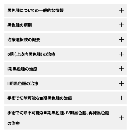
黒色腫についての一般的な情報
黒色腫の病期
黒色腫は、メラニン形成細胞（皮膚の色を作り出している細胞）から悪
性（がん）細胞が発生する疾患です。
治療選択肢の概要
黒色腫の診断がついた後には、がん細胞の皮膚内での拡がりや他の
皮膚は体のなかで最も大きな
臓器
です。その機能の1つは、熱や日光、外
部位への転移の有無を明らかにするために、さらに検査が行われるこ
傷、
感染
などから体を保護することです。皮膚はまた、体温の調節を助ける
とがあります。
0期（上皮内黒色腫）の治療
黒色腫の患者さんには様々な治療法が存在します。
とともに、水、脂肪、
ビタミンD
を貯蔵します。皮膚にはいくつかの層があり
がん
の皮膚内での拡がりや他の部位への転移の有無を調べていくプロセス
ますが、主には
表皮
（上層、外層）と
真皮
（下層、内層）という2つの層がありま
以下の治療法に関する情報については、
I期黒色腫の治療
治療選択肢の概要
のセクションを
黒色腫
の患者さんは様々な治療を受けることができます。その中には
標準
は、
病期分類
と呼ばれます。この過程で集められた情報を基にして
病期
が
す。
皮膚がん
はこのうちの表皮から発生し、表皮は以下の3種類の
細胞
から
ご覧ください。
治療
（現在使用されている治療法）もあれば、
臨床試験
において検証中のも
判定されます。治療計画を立てるためには病期を把握しておくことが重要で
構成されています：
以下の治療法に関する情報については、
II期黒色腫の治療
治療選択肢の概要
のセクションを
のもあります。治療法の臨床試験とは、既存の治療法を改良したり、
がん
の
す。
通常、
0期黒色腫
に対する治療では、
異常
細胞
が存在する領域全体と周囲の
ご覧ください。
患者さんのための新しい治療法について情報を集めたりすることを目的とし
正常
組織
を少量だけ切除する
手術
が行われます。
た
調査研究
です。複数の臨床試験で現在の標準治療より新しい治療法のほ
他の部位への転移や
以下の治療法に関する情報については、
手術で切除可能なIII期黒色腫の治療
再発
が起こりにくい
治療選択肢の概要
黒色腫
に対しては、追加の検査を
のセクションを
I期の黒色腫
の治療法には以下のようなものがあります：
うが良好であることが明らかになった場合は、その新しい治療法が標準治療
行う必要がない場合もあります。他の部位への転移や再発が起こりやすい
ご覧ください。
NCIの
臨床試験検索
から、現在患者さんを受け入れているNCI支援のがん
となります。患者さんは臨床試験への参加を検討してもよいでしょう。臨床
黒色腫に対しては、
手術
で黒色腫を切除した後に、以下のような検査や手技
臨床試験を探すことができます（なお、このサイトは日本語検索に対応してお
以下の治療法に関する情報については、
手術で切除不可能なIII期黒色腫、IV期黒色腫、再発黒色腫
治療選択肢の概要
のセクションを
扁平上皮細胞
：表皮の最も外側の層を構成する薄く扁平な細
II期の黒色腫
の治療法には以下のようなものがあります：
試験の中にはまだ治療を始めていない患者さんのみを対象としているもの
が行われることがあります：
りません。）。がんの種類、患者さんの年齢、試験が実施される場所から、臨
ご覧ください。
胞。
の治療
もあります。
床試験を検索できます。臨床試験についての
一般的な情報
もご覧いただけ
手術
で切除可能なIII期の黒色腫の治療法には以下のようなものがありま