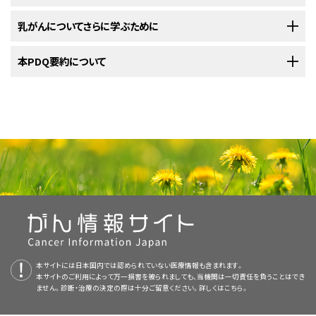
試験の中にはまだ治療を始めていない患者さんのみを対象としているもの
ご覧ください。
び現れた
がん
）の治療法には、以下のようなものがあります：
センチネルリンパ節生検
：
手術
中に実施される
センチネル
もあります。
以下の治療法に関する情報については、
乳がんについてさらに学ぶために
治療選択肢の概要
のセクションを
転移性
乳がん
リンパ節
（体内の遠隔部位に拡がった
の摘出。センチネルリンパ節とは、
がん
）の治療選択肢には以下の
リンパ節
群のなか
ご覧ください。
ようなものがあります：
で
原発腫瘍
からの
リンパ節ドレナージ
（リンパ液の流れ）を最初
乳房温存手術
と
センチネルリンパ節生検
。がんが
リンパ節
に認
標準治療として以下の6種類が用いられています：
米国国立がん研究所
本PDQ要約について
が提供している乳がんに関する詳しい情報について
手術
（
乳房温存手術
または
乳房全摘出術
）とその後の
リンパ節
に受けるリンパ節です。これは原発腫瘍中のがん細胞が最初
非浸潤性乳管がん
の治療法には以下のようなものがあります：
められる場合は、
リンパ節郭清
を行うことがあります。
は、以下をご覧ください：
ホルモン療法
郭清
。
に転移する可能性の高いリンパ節です。まず、
放射性
物質や青
手術
化学療法
。
色の
非定型的根治的乳房切除術
色素
を
腫瘍
の付近に
注入
。
します。すると、この放射性物質
乳房再建
手術
を伴うことがあり
PDQについて
転移性乳がんと
診断
されたばかりの
閉経後
女性で、
ホルモン受容体陽性
か
化学療法
と、その前または後（あるいは両方）の手術。
画像を拡大する
や色素はリンパ
ます。
管
を通ってリンパ節に流れ込みます。そうして、
乳がん患者さんのほとんどは、がんを摘出する
手術
を受けます。
ホルモン受容体
の状態が不明である場合は、以下のような治療法がありま
ホルモン受容体陽性
の
腫瘍
には、
ホルモン療法
。
PDQ（Physician Data Query：医師データ照会）は、米国国立がん研究所が
放射性物質や色素が最初に到達したリンパ節が切除されま
す：
手術とその後の
放射線療法
。
センチネルリンパ節生検
とは、手術中に
センチネルリンパ節
を摘出すること
女性の乳房の解剖図。乳頭と乳輪は乳房の外表面に示されてい
提供する総括的ながん情報データベースです。PDQデータベースには、が
乳房温存手術
と
放射線療法
、さらに場合により
タモキシフェン
す。切除された
組織
は
病理医
が
顕微鏡
で観察して、がん
細胞
画像を拡大する
乳がんについてのホームページ（英語）
放射線療法
。
ます。リンパ節、葉、小葉、乳管などの乳房内の各組織も示されて
をいいます。センチネルリンパ節とは、
リンパ節
群のなかで
原発腫瘍
からの
んの予防や発見、遺伝学的情報、治療、支持療法、補完代替医療に関する最
を併用。
の有無を調べます。そこでがん細胞が発見されなければ、それ
エストロゲン受容体陽性
または受容体の感受性が不明な
腫瘍
います。
リンパ節ドレナージ
（リンパ液の流れ）を最初に受けるリンパ節です。これは
新かつ公表済みの情報を要約して収載しています。ほとんどの要約につい
橙皮状皮膚および陥没乳頭を伴う左胸の炎症性乳がん。
以上のリンパ節の切除が不要になる場合もあります。ときに、
には、手術後に
ホルモン療法
。
DCISまたは乳がんを患っている女性の手術選択肢（英語）
手術
。
原発腫瘍中のがん細胞が最初に転移する可能性の高いリンパ節です。ま
乳房全摘出術
、さらに場合によりタモキシフェンを併用。さら
術後放射線療法
て、2つのバージョンが利用可能です。専門家向けの要約には、詳細な情報
複数のリンパ節群で1つのセンチネルリンパ節が見つかること
ず、
放射性
に放射線療法を行う場合があります。
物質や青色の
色素
を
腫瘍
の付近に
注入
します。すると、この放射
が専門用語で記載されています。患者さん向けの要約は、理解しやすい平
標的療法
（
トラスツズマブ
と
ペルツズマブ
）。
があります。
乳がんのリスク低減手術（英語）
標的療法
タモキシフェン
（
トラスツズマブ
療法
。
と
ペルツズマブ
）。
乳房温存術を受けた女性には、がんが再発する可能性を低下させるために
乳房の中にはさらに
血管
と
リンパ管
が通っています。リンパ管には
リンパ
液
性物質や色素はリンパ
管
を通ってリンパ節に流れ込みます。そうして、放射
易な表現を用いて書かれています。いずれの場合も、がんに関する正確か
乳房全体に対する
放射線療法
を行います。場合によっては、病巣周辺のリン
と呼ばれるほぼ無色の水のような
液体
が流れています。リンパ管は
リンパ
性物質や色素が最初に到達したリンパ節が切除されます。切除された
組織
新しい抗がん剤、
薬
剤の併用法、治療の実施方法などを検証す
つ最新の情報を提供しています。また、ほとんどの要約は
胸部X線検査
乳房切除後の乳房再建術（英語）
：胸部の
臓器
と骨の
X線
検査。X線は放射線の
スペイン語
版も利
新しい治療法の
アロマターゼ阻害薬
臨床試験
療法（
への参加。
アナストロゾール
、
レトロゾール
、ま
パ節に放射線を照射することもあります。
節
の間でリンパ液を運びます。リンパ節は小さな豆のような形をした臓器
は
病理医
が
顕微鏡
で観察して、がん
細胞
の有無を調べます。そこでがん細
本サイトには日本国内では認められていない医療情報も含まれます。
るための
臨床試験
への参加。
用可能です。
一種で、これを人の体を通してフィルム上に照射すると、そのフ
たは
エキセメスタン
）。ときにサイクリン依存性キナーゼ阻害薬
本サイトのご利用によって万一損害を被られましても、当機関は一切責任を負うことはでき
で、全身に分布しています。リンパ液の
ろ過
を行い、
感染
や病気に対する防
センチネルリンパ節生検（英語）
胞が発見されなければ、それ以上のリンパ節の切除が不要になる場合もあ
ィルム上に体内領域の画像が映し出されます。
（
パルボシクリブ
、
リボシクリブ
、
アベマシクリブ
、
アルペリシブ
）
非定型的根治的乳房切除術を受けた女性では、以下の条件のいずれかに該
ません。診断・治療の決定の際は十分ご留意ください。詳しくは
こちら。
PDQはNCIが提供する1つのサービスです。NCIは、米国国立衛生研究所
NCIの
臨床試験検索
から、現在患者さんを受け入れているNCI支援のがん
衛を担う
白血球
を貯蔵しています。
腋窩
（わきの下）の乳房付近や
鎖骨
の
ります。ときに、複数のリンパ節群で1つのセンチネルリンパ節が見つかるこ
療法も行われます。
当する場合に、がんの再発可能性を低下させるために放射線療法を実施し
（National Institutes of Health：NIH）の一部であり、NIHは連邦政府にお
臨床試験を探すことができます（なお、このサイトは日本語検索に対応してお
高濃度乳房：よくある質問に対する回答（英語）
上、胸部などには、このリンパ節が群れを成すように存在しています。