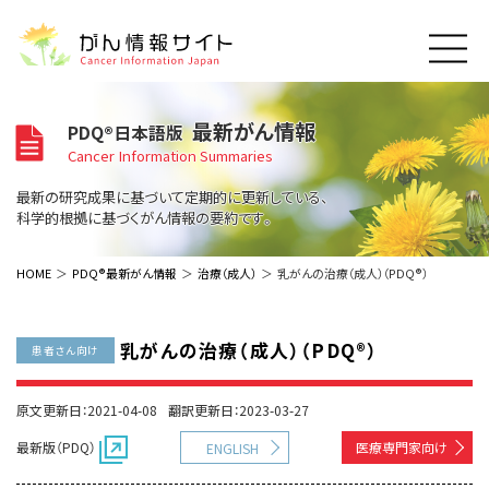
このサイトについて
最新がん情報
PDQ®日本語版
About Cancer Information Japan
Cancer Information Summaries
ご利用規約
がんの種類
最新の研究成果に基づいて定期的に更新している、
Cancer Types
プライバシーポリシー
科学的根拠に基づくがん情報の要約です。
お問い合わせ
脳神経
泌尿器
内分泌
最新がん情報
HOME
PDQ®最新がん情報
治療（成人）
乳がんの治療（成人）（PDQ®）
Summaries
寄附・協賛のお願い
眼
婦人科
原発不明
寄附・協賛一覧
頭頸部
皮膚
治療（成人）
がん用語辞書
小児
乳がんの治療（成人）（PDQ®）
患者さん向け
沿革
Dictionary
呼吸器
骨軟部
治療（小児）
支持療法と緩和ケア
関連リンク
支持療法と緩和ケア
乳腺
造血器
原文更新日：2021-04-08
翻訳更新日：2023-03-27
お知らせ一覧
補完代替医療
News
スクリーニング（検診）
消化管
AIDs関連
最新版（PDQ）
医療専門家向け
ENGLISH
予防
肝胆膵
胚細胞
全般