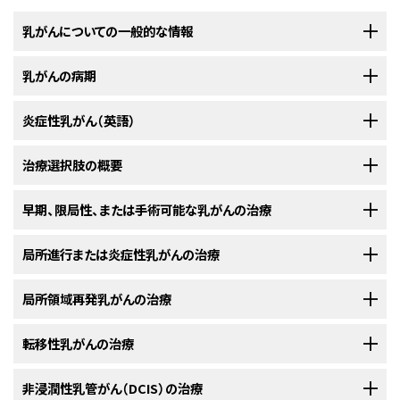
乳がんについての一般的な情報
乳がんの病期
乳がんは、乳房の組織の中に悪性（がん）細胞ができる疾患です。
炎症性乳がん（英語）
乳房
は
葉
と
乳管
から構成されています。左右の乳房には葉と呼ばれる区分
乳がんの診断がついた後には、がん細胞の乳房内での拡がりや他の
が15～20個ずつ存在します。それぞれの葉は
小葉
と呼ばれる多数の小さな
部位への転移の有無を明らかにするために、さらに検査が行われま
す。
炎症性乳がん
治療選択肢の概要
では、
がん
が
乳房
の皮膚まで拡がっていて、乳房が赤く腫れあ
区分に分かれています。小葉の先には小さな腺房という構造が多数存在し
がり、熱感を生じます。この赤みと熱感は、
がん
細胞
により皮膚中の
リンパ
ており、そこで乳汁が作られています。これらの葉、小葉、腺房は乳管と呼ば
がん
の
乳房
内での拡がりや他の部位への転移の有無を調べていくプロセス
管
が塞がれることによって生じます。また、乳房の皮膚に、
橙皮状皮膚
（オレ
れる細い管でつながっています。
早期、限局性、または手術可能な乳がんの治療
乳がんの患者さんには様々な治療法が存在します。
は、
病期分類
と呼ばれます。この過程で集められた情報を基にして
病期
が
ンジの皮のような皮膚）と呼ばれるくぼみが認められることもあります。乳
判定されます。治療計画を立てるためには病期を把握しておくことが重要で
房に触知できるしこりが1つも存在しない場合もあります。炎症性乳がんの
以下の治療法に関する情報については、
局所進行または炎症性乳がんの治療
治療選択肢の概要
のセクションを
乳がん
の患者さんは様々な治療を受けることができます。その中には
標準
す。
乳がん
の
診断
に用いられた検査結果の一部は、病期分類にも用いられ
病期は、IIIB期、IIIC期、IV期のいずれかです。
ご覧ください。
治療
（現在使用されている治療法）もあれば、
臨床試験
において検証中のも
ます。（
一般的な情報
のセクションをご覧ください。）
以下の治療法に関する情報については、
局所領域再発乳がんの治療
治療選択肢の概要
のセクションを
のもあります。治療法の臨床試験とは、既存の治療法を改良したり、
がん
の
早期
、
限局性
、または手術可能な
乳がん
の治療法には、以下のようなものが
病期分類の過程では、以下の検査や手技が行われる場合もあります：
ご覧ください。
患者さんのための新しい治療法について情報を集めたりすることを目的とし
あります：
た
調査研究
です。複数の臨床試験で現在の標準治療より新しい治療法のほ
以下の治療法に関する情報については、
転移性乳がんの治療
治療選択肢の概要
のセクションを
局所進行
または
炎症性乳がん
の治療法は、以下のような療法を組み合わせ
うが良好であることが明らかになった場合は、その新しい治療法が標準治療
ご覧ください。
手術
た
併用療法
です：
となります。患者さんは臨床試験への参加を検討してもよいでしょう。臨床
以下の治療法に関する情報については、
非浸潤性乳管がん（DCIS）の治療
治療選択肢の概要
のセクションを
局所領域
再発
乳がん
（治療後に
乳房
内、
胸壁
内、または周辺の
リンパ節
に再