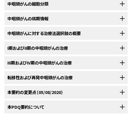
中咽頭がんの細胞分類
発生率および死亡率
ほとんどの中咽頭がんは扁平上皮がん（SCC）である。
中咽頭がんの病期情報
SCCは非
[
1
]
[
2
]
[
3
]
米国において、2020年に推定される中咽頭がん（口腔がんとともに含まれ
浸潤性の場合もあれば、浸潤性の場合もある。非浸潤性のSCCには、上皮
る）の新規症例数および死亡数
：
[
1
]
内がんという用語が使用される。組織学的に浸潤がんは、高分化、中分化、
中咽頭がんに対する病期分類システムは、病理学的というよりもむしろ臨床
中咽頭がんに対する治療法選択肢の概要
低分化、または未分化のいずれかに分類される。SCCは通常、中分化または
的である。病期分類システムは、治療前に疾患の進展度を最も良好に評価
低分化である。
SCCの深部浸潤縁（すなわち、浸潤先端）での悪性度分
[
4
]
したものに基づいている。
中咽頭がんを治療するための至適アプローチを容易に明らかにすることは
I期およびII期の中咽頭がんの治療
類は、腫瘍全体の悪性度分類よりも優れた予後に関する情報を提供しう
できないが、それは生存率が明らかに優れた単一の治療レジメンが存在し
中咽頭がんの解剖学的な臨床病期分類には、以下の臨床評価と画像技術
新規症例数：53,260。
る。
舌扁桃および口蓋扁桃から発生するヒトパピローマウイルス（HPV）
[
5
]
ないためである。文献では、さまざまな治療法選択肢が報告されているが、
III期およびIV期の中咽頭がんの治療
が含まれる：
I期およびII期の中咽頭がんに対する治療法の選択肢
陽性中咽頭がんは、HPV、特にHPV16感染に関連した分子病理学的に異な
これらの選択肢について説得力のある比較研究を示している報告はない。
死亡数：10,750。
る疾患実体である。HPV陰性腫瘍と比較して、HPV陽性腫瘍は低分化およ
治療法の検討では、発声および嚥下の転帰を含めた機能状態とパフォーマ
III期およびIV期の中咽頭がんの管理は複雑で、至適治療の確立には集学的
転移性および再発中咽頭がんの治療
I期およびII期の中咽頭がんの管理では、至適治療を確立するために集学的
び非角化型である頻度が高く、類基底細胞型の形態と強く関連し、
TP53
変
ンスステータスを明らかにすべきである。
データが必要である。（詳しい情報については、本要約の
中咽頭がんに対す
データが必要である。I期およびII期の中咽頭がんを制御する成功率は、放
異を有する可能性は低い。
[
6
]
る治療法選択肢の概要
のセクションを参照のこと。）
本要約の変更点（05/08/2020）
射線療法または手術で同等である。（詳しい情報については、本要約の
中咽
転移性および再発中咽頭がんに対する治療法の選択肢
頭がんに対する治療法選択肢の概要
のセクションを参照のこと。）
部位（可能な場合）および頸部リンパ節の視診と触診。
表11．中咽頭がんに対する治療法選択肢
増殖抗原の生物マーカーKi-67の発現に対する組織の免疫組織化学的評価
III期およびIV期の中咽頭がんに対する治療法の選択肢
PDQがん情報要約は定期的に見直され、新情報が利用可能になり次第更
本PDQ要約について
中咽頭がんはヒトパピローマウイルス（HPV）関連中咽頭がんの高まりに起
は、組織学的悪性度分類を補完するであろう。中咽頭における上皮形成異
転移性および再発中咽頭がんの管理は複雑で、至適治療の確立には集学的
病期（
治療法の選択肢
治療の選択は、治療法の選択肢から予測される機能的な発声と嚥下および
すべての脳神経の神経学的検査。
新される。本セクションでは、上記の日付における本要約最新変更点を記
因して発生率が増加しつつある；男性が中咽頭がんに罹患する可能性は女
常の分子指標として、Ki-67の発現は腫瘍細胞におけるヘテロ接合性の消
データが必要である。（詳しい情報については、本要約の
中咽頭がんに対す
審美的結果のほか、外科医および放射線腫瘍医が対応可能な専門技術によ
I期およびII期
標準分割照射法を用いる放射線療法
III期
および
IV期
の中咽頭がんに対する治療法の選択肢には以下のものが
述する。
性よりも2倍以上高い。
[
1
]
[
2
]
[
3
]
失（LOH）とよく相関しているようである。25人の患者からの43の組織標本
る治療法選択肢の概要
のセクションを参照のこと。）
の中咽頭がん
本要約の目的
り決定される。治療はそれぞれの患者に個別化される。
手術
ある：
下顎骨および上顎骨を評価するために造影剤を用いた頭頸部
を含むレトロスペクティブ研究において、Ki-67を用いた増殖の評価は、組織
III期およびIV
局所進行疾患を有する患者に対する手術とその後の同時化学