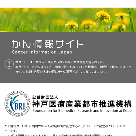
本要約には編集上の変更がなされた。
のコンピュータ断層撮影（CT）スキャン。
[
1
]
転移性および再発中咽頭がんに対する治療法の選択肢には以下のものが
解剖学
学的悪性度分類よりも優れたLOHの代替であることが明らかにされた。
I期
および
II期
の中咽頭がんに対する標準治療法の選択肢には以下のもの
期の中咽頭が
療法を併用する、または併用しない術後放射線療法（PORT）
医療専門家向けの本PDQがん情報要約では、成人中咽頭がんの治療につ
進行期疾患を有する患者に対して手術と化学療法を併用するまた
ある：
ん
[
7
]
がある：
本要約は
PDQ Adult Treatment Editorial Board
分割方法を変更した放射線療法
が作成と内容の更新を
いて、包括的な、専門家の査読を経た、そして証拠に基づいた情報を提供す
は併用しない術後放射線療法（PORT）
。
[
証拠レベ
[
1
]
[
2
]
[
3
]
[
4
]
軟組織における疾患の進展度を評価するための磁気共鳴画像
解剖学的に、中咽頭部は上方の軟口蓋と下方の舌骨の間に位置する；前方
行っており、編集に関してはNCIから独立している。本要約は独自の文献レ
同時化学放射線療法
る。本要約は、がん患者を治療する臨床家に情報を与え支援するための情
ル：1iiA
]
腫瘍が放射線療法に反応せず、技術的に施行可能である場合は、
外
法。
中咽頭がんの他のタイプとして以下が含まれる：
標準分割照射法を用いる放射線療法
。
は口腔と連続し、上方は上咽頭と、下方は声門上部および下咽頭と交通す
ビューを反映しており、NCIまたはNIHの方針声明を示すものではない。
術前補助化学療法とその後の同時化学放射線療法
報資源として作成されている。これは医療における意思決定のための公式
分割方法を変更した放射線療法
。
[
証拠レベル：
[
5
]
[
6
]
[
7
]
[
8
]
[
9
]
科的切除
。
[
1
]
手術
。
る。
PDQ要約の更新におけるPDQ編集委員会の役割および要約の方針に関す
転移性および
腫瘍が放射線療法に反応せず、技術的に施行可能である場合
なガイドラインまたは推奨事項を提供しているわけではない。
1iiA
]
原発腫瘍、所属リンパ節病変および遠隔転移病変を評価する
手術で腫瘍を完全切除できず、以前に治癒線量を照射していなけれ
再発中咽頭が
は、
外科的切除
る詳しい情報については、
本PDQ要約について
および
PDQ® - NCI's
同時化学放射線療法
。
[
証拠レベル：
ためのポジトロン放射断層撮影（PET）-CTスキャン。
[
10
]
[
11
]
[
12
]
[
13
]
[
14
]
[
15
]
ば、
放射線療法
。
[
2
]
中咽頭は以下の部分に分けられる
ん
：
[
4
]
手術で腫瘍を完全切除できず、以前に治癒線量を照射していな
最新の臨床試験
Comprehensive Cancer Database
を参照のこと。
1iiA
]
査読者および更新情報
腫瘍が最初に完全切除できておらず、技術的に施行可能である場合
ければ、
放射線療法
他の病期分類検査が終了した後には、腫瘍表面の範囲を正確
術前補助化学療法とその後の同時化学放射線療法
。
は、再度の
手術
。
[
1
]
腫瘍が最初に完全切除できておらず、技術的に施行可能である
小唾液腺腫瘍。
NCIが支援しているがん臨床試験で現在患者登録中の試験を検索するに
本要約は編集作業において米国国立がん研究所（NCI）とは独立した
場合は、再度の
手術
PDQ
に評価し生検を容易にするため、徹底的な内視鏡検査が実施
本サイトには日本国内では認められていない医療情報も含まれます。
切除不能な局所領域で再発した疾患に対する
化学療法
。
は、
臨床試験アドバンスト・サーチ
を使用のこと（なお、このサイトは日本語検
本サイトのご利用によって万一損害を被られましても、当機関は一切責任を負うことはでき
Adult Treatment Editorial Board
切除不能な局所領域で再発した疾患に対する
により定期的に見直され、随時更新され
化学療法
される。この手技は一般的に全身麻酔下で実施されるが、全
III期およびIV期の中咽頭がんに対して臨床評価段階にある治療法の
リンパ腫。
従来の分割照射法、または多分割照射法（HFX）と同時化学療法の
ません。診断・治療の決定の際は十分ご留意ください。詳しくは
こちら。
索に対応していない。）。このサーチでは、試験の場所、治療の種類、薬物名
選択肢
る。本要約は独自の文献レビューを反映しており、NCIまたは米国国立衛生
従来の分割照射法、または多分割照射法と同時化学療法の併
身麻酔では深部筋層への浸潤がないかの触診も可能となる。
舌根部（咽頭喉頭蓋ヒダおよび舌喉頭蓋ヒダを含む）。
併用を用いる追加の
放射線療法
。
[
3
]
やその他の基準による絞り込みが可能である。臨床試験に関する
一般情報
用を用いる追加の
放射線療法
研究所（NIH）の方針声明を示すものではない。
同時に発現する多発性原発がんの発生のために、上部気道消
リンパ上皮腫（例えば、扁桃窩）。
セツキシマブ同時投与を併用する体幹部定位放射線治療。
[
4
]
も入手することができる。
セツキシマブ同時投与を併用する体幹部定位放射線治療
III期およびIV期の中咽頭がんに対して臨床評価段階にある治療法の選択
喉頭蓋谷。
化管のその他の原発腫瘍を注意深く探す必要がある。
[
2
]
局所の転移性または再発がんの設定では、プラチナ製剤をベースに
委員会のメンバーは毎月、最近発表された記事を見直し、記事に対して以下
免疫療法
肢には以下のものがある：
した化学療法の失敗後に
免疫療法
（プログラム死リガンド1[PD-L1]
を行うべきか決定する：
扁桃部（扁桃窩、前口蓋弓および後口蓋弓を含む）。
経路の阻害剤）が使用できる。
[
5
]
[
6
]
臨床試験で投与されているような術前補助化学療法は、腫瘍を縮小
手術および/または放射線療法
させるために用いられており、手術または放射線療法のいずれかを
軟口蓋（口蓋垂を含む）。
詳しい情報については、
唾液腺がんの治療（成人）
、
成人ホジキンリンパ腫の
化学療法
用いる腫瘍の治療をさらに確実なものにする。化学療法は他の治
中咽頭がんの治療には、手術と放射線療法が標準となっている；しかしなが
PETが、再発中咽頭がんに対する画像法として研究されている。
治療
、および
成人非ホジキンリンパ腫の治療
に関するPDQ要約を参照のこ
[
3
]
がん情報サイトは、米国国立がん研究所(NCI)が配信するPDQ®コンテンツ配信のグローバルパート
療法に先んじて実施される；このため、
ネオアジュバント
という名称
ら、ランダム化試験からの治療成績のデータは限られている。複数の研究で
咽頭後壁および咽頭側壁。
ナーです。
と。
頭頸部の転移性または再発扁平上皮がん（SCC）を有する患者に対する第一
PDQ®日本語版をはじめとするがんに関する最新かつ包括的な情報を配信しています。