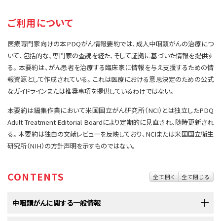
サイト内検索
お問い合わせ
遺伝学的情報
ご利用について
統合、代替、補完療法
医療専門家向けの本PDQがん情報要約では、成人中咽頭がんの治療につ
いて、包括的な、専門家の査読を経た、そして証拠に基づいた情報を提供す
る。本要約は、がん患者を治療する臨床家に情報を与え支援するための情
報資源として作成されている。これは医療における意思決定のための公式
なガイドラインまたは推奨事項を提供しているわけではない。
本要約は編集作業において米国国立がん研究所（NCI）とは独立したPDQ
Adult Treatment Editorial Boardにより定期的に見直され、随時更新され
る。本要約は独自の文献レビューを反映しており、NCIまたは米国国立衛生
研究所（NIH）の方針声明を示すものではない。
CONTENTS
全て開く
全て閉じる
中咽頭がんに関する一般情報