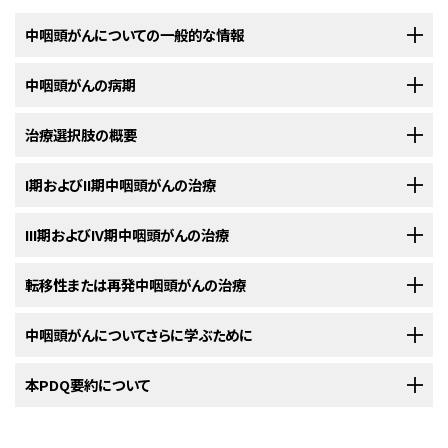
中咽頭がんについての一般的な情報
中咽頭がんの病期
中咽頭がんは、中咽頭の組織の中に悪性（がん）細胞ができる疾患で
す。
治療選択肢の概要
中咽頭がんの診断がついた後には、がん細胞の中咽頭内での拡がり
中咽頭
は、口の奥に位置する
咽頭
（喉）の中間部です。咽頭は全長約
や他の部位への転移の有無を明らかにするために、さらに検査が行わ
13cm（約5インチ）の中空の管で、鼻の後方から
気管
（のど笛）と
食道
（咽頭か
れます。
I期およびII期中咽頭がんの治療
中咽頭がんの患者さんには様々な治療法が存在します。
ら
胃
まで続く管）の開始部まで続きます。空気や食べ物が気管や食道に送ら
がん
の
中咽頭
内での拡がりや他の部位への転移の有無を調べていくプロセ
れる際には、この咽頭の中を通過していきます。
以下の治療法に関する情報については、
III期およびIV期中咽頭がんの治療
治療選択肢の概要
のセクションを
中咽頭がん
の患者さんは、様々な治療を受けることができます。その中には
スは、
病期分類
と呼ばれます。この過程で集められた情報を基にして
病期
が
ご覧ください。
標準治療
（現在使用されている治療法）もあれば、
臨床試験
において検証中
判定されます。治療計画を立てるためには病期を把握しておくことが重要で
以下の治療法に関する情報については、
転移性または再発中咽頭がんの治療
治療選択肢の概要
のセクションを
のものもあります。治療法の臨床試験とは、既存の治療法を改良したり、
が
す。
中咽頭がん
では、
診断
の際に用いられた
検査
結果の一部が病期分類の
新たに
診断
されたI期およびII期中咽頭がんの治療法には以下のようなもの
ご覧ください。
ん
の患者さんのための新しい治療法について情報を集めたりすることを目
際にも用いられることがしばしばあります。
があります：
的とした
調査研究
です。複数の臨床試験で現在の標準治療より新しい治療
以下の治療法に関する情報については、
中咽頭がんについてさらに学ぶために
治療選択肢の概要
のセクションを
新たに
診断
されたIII期およびIV期中咽頭がんの治療法には以下のようなも
法のほうが良好であることが明らかになった場合は、その新しい治療法が標
ご覧ください。
体内でのがんの拡がり方は3種類に分けられます。
のがあります：
準治療となります。患者さんは臨床試験への参加を検討してもよいでしょ
米国国立がん研究所
本PDQ要約について
が提供している
中咽頭がん
に関する詳しい情報につい
転移した
中咽頭がん
または
中咽頭
に
再発
した中咽頭がんの治療法には以
う。臨床試験の中にはまだ治療を始めていない患者さんのみを対象として
ては、以下をご覧ください：
がんは
組織
、
リンパ系
、
血液
を介して拡がります：
下のようなものがあります：
いるものもあります。
放射線療法
。
PDQについて