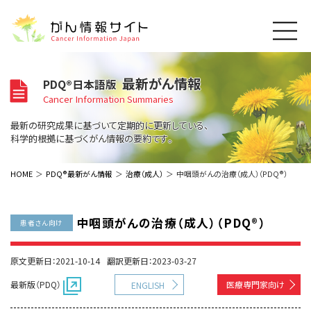
このサイトについて
最新がん情報
PDQ®日本語版
About Cancer Information Japan
Cancer Information Summaries
ご利用規約
がんの種類
最新の研究成果に基づいて定期的に更新している、
Cancer Types
プライバシーポリシー
科学的根拠に基づくがん情報の要約です。
お問い合わせ
脳神経
泌尿器
内分泌
最新がん情報
HOME
PDQ®最新がん情報
治療（成人）
中咽頭がんの治療（成人）（PDQ®）
Summaries
寄附・協賛のお願い
眼
婦人科
原発不明
寄附・協賛一覧
頭頸部
皮膚
治療（成人）
がん用語辞書
小児
中咽頭がんの治療（成人）（PDQ®）
患者さん向け
沿革
Dictionary
呼吸器
骨軟部
治療（小児）
支持療法と緩和ケア
関連リンク
支持療法と緩和ケア
乳腺
造血器
原文更新日：2021-10-14
翻訳更新日：2023-03-27
お知らせ一覧
補完代替医療
News
スクリーニング（検診）
消化管
AIDs関連
最新版（PDQ）
医療専門家向け
ENGLISH
予防
肝胆膵
胚細胞
全般