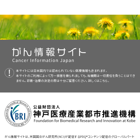
中咽頭がんの治療では、頭頸部がんの治療に精通した医師で構成さ
手術
。
局所進行がん
の患者さんには、
手術
と、その後の
放射線療法
。
PDQ（Physician Data Query：医師データ照会）は、米国国立がん研究所が
れるチームによって治療計画が作成されるべきです。
放射線療法と同時に
化学療法
を施行することもあります。
提供する総括的ながん情報データベースです。PDQデータベースには、が
頭頸部がんについてのホームページ（英語）
組織。がんは発生した場所から隣接する領域に拡がります。
んの予防や発見、遺伝学的情報、治療、支持療法、補完代替医療に関する最
放射線療法
に
反応
しない
腫瘍
には、
手術
。
この疾患の治療は
腫瘍内科医
（がんの治療を専門とする医師）が統括しま
化学療法を受けられない患者さんには、放射線療法単独。
新かつ公表済みの情報を要約して収載しています。ほとんどの要約につい
す。
中咽頭
は呼吸、節食、発声といった動作に必要な器官であることから、患
口腔がん、中咽頭がん、下咽頭がん、喉頭がんの予防
リンパ系。がんは発生した場所からリンパ系に侵入して拡がり
手術で腫瘍が完全に切除され、以前に放射線治療が行われて
て、2つのバージョンが利用可能です。専門家向けの要約には、詳細な情報
者さんがこのがんの
副作用
やがん治療の副作用に適応していくために、特
ます。がんは
リンパ管
を介して体内の他の部位へ移動します。
NCIの
臨床試験検索
から、現在患者さんを受け入れているNCI支援のがん
化学療法と放射線療法の同時併用。
いない場合は、放射線療法。
が専門用語で記載されています。患者さん向けの要約は、理解しやすい平
別な支援が必要となってくる場合があります。腫瘍内科医は、
口腔がんおよび上咽頭がんのスクリーニング
頭頸部がん
の
臨床試験を探すことができます（なお、このサイトは日本語検索に対応してお
易な表現を用いて書かれています。いずれの場合も、がんに関する正確か
画像を拡大する
治療について特別な訓練を受けた他の医療専門家に患者さんを紹介するこ
血液。がんは発生した場所から血液に侵入して拡がります。が
化学療法と、その後の放射線療法とさらなる化学療法の同時
りません。）。がんの種類、患者さんの年齢、試験が実施される場所から、臨
初回の手術で腫瘍が完全に切除されなかった場合は、2度目の
つ最新の情報を提供しています。また、ほとんどの要約は
化学療法と頭頸部放射線療法の口腔合併症
スペイン語
版も利
ともあります。具体的には以下のような
専門医
や専門家が挙げられます：
んは
血管
を介して体内の他の部位へ移動します。
併用。
床試験を検索できます。臨床試験についての
一般的な情報
もご覧いただけ
手術。
咽頭（喉）の解剖図。咽頭は鼻の後方から始まり、頸部を下って気
本サイトには日本国内では認められていない医療情報も含まれます。
用可能です。
ます。
本サイトのご利用によって万一損害を被られましても、当機関は一切責任を負うことはでき
管と食道の上端まで続く中空の管です。咽頭は上咽頭、中咽頭、
HPVとがん（英語）
ません。診断・治療の決定の際は十分ご留意ください。詳しくは
こちら。
化学療法の実施後に手術か放射線療法を行う
臨床試験
への
下咽頭の3つの部分から成ります。
手術で切除できない再発
がん
の患者さんには、
化学療法
。
PDQはNCIが提供する1つのサービスです。NCIは、米国国立衛生研究所
参加。
（National Institutes of Health：NIH）の一部であり、NIHは連邦政府にお
頭頸部がんに対する使用が承認されている薬剤（英語）
放射線療法と化学療法の同時併用。
ける生物医学研究の中心機関です。PDQ要約は独立した医学文献のレ
がんは発生した場所から体内の他の部位に拡がることがあります。
頭頸部
外科医
。
進行
HPV
陽性
中咽頭がん
の患者さんに放射線療法と同時に
がん標的療法（英語）
ビューに基づいて作成されたものであり、NCIまたはNIHの方針声明ではあ
中咽頭には以下のものが含まれます：
化学療法を行う
標的療法
（
ニボルマブ
）の臨床試験への参加。
定位放射線療法
と
標的療法
（
セツキシマブ
）の同時併用。
りません。
がんが体内の他の部位に拡がることを
転移
と呼びます。がん
細胞
は発生し
放射線腫瘍医
。
免疫療法によるがん治療（英語）
た場所（
原発腫瘍
）から分離し、リンパ系や血液を介して移動します。
化学療法と場合により放射線療法を行う臨床試験への参加。
標的療法、定位放射線手術、または
多分割放射線療法
のいず
形成外科医
。
本要約の目的
れかと化学療法を同時に併用する
臨床試験
への参加。
頭頸部がん（英語）
がん情報サイトは、米国国立がん研究所(NCI)が配信するPDQ®コンテンツ配信のグローバルパート
HPV陽性中咽頭がんの患者さんに経口的手術とその後に標準