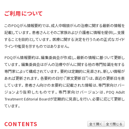
サイト内検索
お問い合わせ
遺伝学的情報
ご利用について
統合、代替、補完療法
このPDQがん情報要約では、成人中咽頭がんの治療に関する最新の情報を
記載しています。患者さんとそのご家族および介護者に情報を提供し、支援
することを目的としています。医療に関する決定を行うための正式なガイド
ラインや推奨を示すものではありません。
PDQがん情報要約は、編集委員会が作成し、最新の情報に基づいて更新し
ています。編集委員会はがんの治療やがんに関する他の専門知識を有する
専門家によって構成されています。要約は定期的に見直され、新しい情報が
あれば更新されます。各要約の日付（"原文更新日"）は、直近の更新日を表
しています。患者さん向けの本要約に記載された情報は、専門家向けバー
ジョンより抜粋したものです。専門家向けバージョンは、PDQ Adult
Treatment Editorial Boardが定期的に見直しを行い、必要に応じて更新し
ています。
CONTENTS
全て開く
全て閉じる