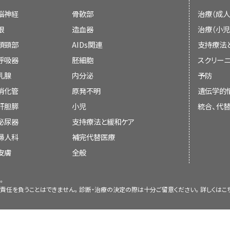
であるが、その研究が存在しない場合、発表され
脳神経
骨軟部
治療（成人
り数が少ないか質が低いと判定された場合、PD
眼
造血器
治療（小児
ない。
頭頸部
AIDs関連
支持療法
会議での議論、
呼吸器
胚細胞
スクリーニ
発がん
乳腺
内分泌
予防
本文の引用、または
発がんとは、がんに至る根底にある病因学的経路
消化管
原発不明
遺伝学的
ルが提唱されている。Knudsonの提唱した「2ヒ
肝胆膵
既に引用されている既存の記事との入れ替え
小児
統合、代
にある遺伝子の両方のコピーに突然変異が生じる
泌尿器
支持療法と緩和ケア
とにより、VogelsteinおよびKinzlerのモデル
[
1
]
婦人科
補完代替医療
ル
など、広く引用されている他の発がんモデルが導き
[
2
]
皮膚
全般
Kinzlerのモデルでは、がんは究極的に損傷した
要約の変更は、発表された記事の証拠の強さを委
細胞に形質転換させうる一連の遺伝子突然変異で
。
約にどのように組み入れるべきかを決定するコンセ
子突然変異には腫瘍抑制遺伝子の不活性化とが
責任を負うことはできません。診断・治療の決定の際は十分ご留意ください。詳しくは
こ
集団に発生するがんと比較して、がんに対する主
本要約の内容に関するコメントまたは質問は、N
の原因に関与する遺伝子に遺伝的（すなわち、生殖
Cancer.govまで送信のこと。要約に関する質