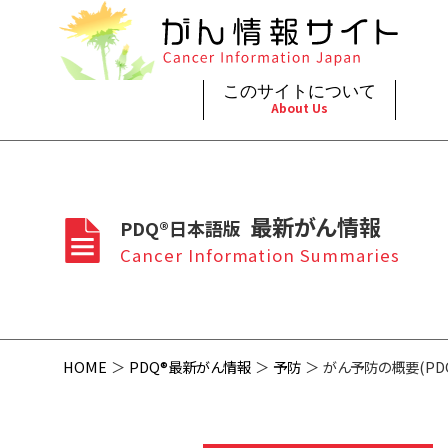
このサイトについて
About Us
脳神
治療（
ご利
このサイトについて
がんの種類
最新がん情報
眼
治療（
最新がん情報
PDQ®日本語版
プライ
About Cancer Information Japan
Cancer Types
Summaries
頭頸
支持療
Cancer Information Summaries
お問
呼吸
スクリ
HOME
PDQ®最新がん情報
予防
がん予防の概要(PDQ