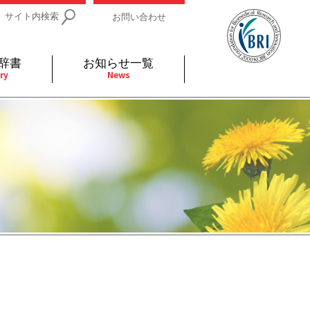
サイト内検索
お問い合わせ
辞書
お知らせ一覧
ry
News
IDs関連
小児
関連リンク
細胞
支持療法と緩和ケア
分泌
補完代替医療
発不明
全般