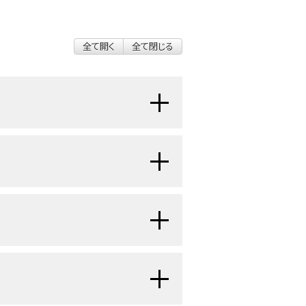
全て開く
全て閉じる
断され、推定606,520人ががんにより
亡率はがんが社会に課す負担の範囲
がん患者とその家族に及ぼすがんの影
って引き起こされる身体的罹病に加え
死亡率が低下することであると定義さ
に頻繁に関連している。
がんはま
代謝を変化させること；がんの原因と
[
2
]
ている。ワシントン西部における1件
タイルまたは食習慣を実践すること；
ん患者が同数の対照と年齢、性別、およ
ための外科的手技；または大腸ポリー
が利用可能になり次第更新される。本
を有さない対照よりも破産申請をする
除することができる早期発見戦略によ
更点を記述する。