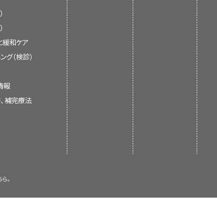
ていない場合、または編集委員会によ
）
Qがん予防要約ではそれらを取り扱わ
）
と緩和ケア
ング（検診）
を意味する。発がんのいくつかのモデ
情報
ット」モデルでは、がんが発生するため
、または既存の記事の更新。
替、補完療法
必要がある。この概念を拡大するこ
とHanahanおよびWeinbergのモデ
出された。Vogelsteinおよび
DNAの疾患であり、正常細胞をがん性
員会のメンバーが評価し、記事を本要
構成されると強調されている。遺伝
ンサス過程を経て行われる。
ん遺伝子の活性化が含まれる。一般
ちら。
要な遺伝的素因を有する個人は、がん
CIウェブサイトの
Email Us
から
細胞系）突然変異をもって生まれ、が
問またはコメントについて委員会のメン