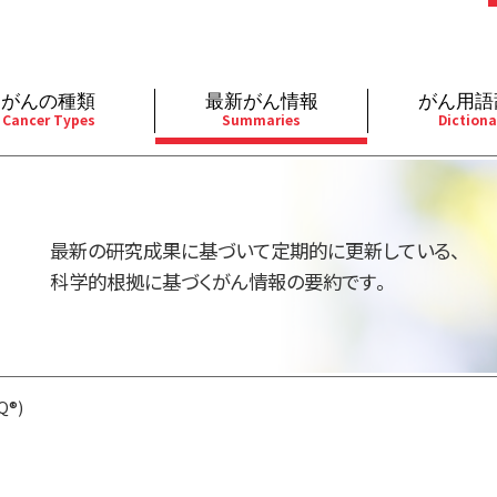
がんの種類
最新がん情報
がん用語
Cancer Types
Summaries
Dictiona
経
成人）
乳腺
婦人科
予防
A
用規約
寄附・協賛のお願い
小児）
消化管
皮膚
遺伝学的情報
胚
最新の研究成果に基づいて定期的に更新している、
バシーポリシー
寄附・協賛一覧
部
法と緩和ケア
肝胆膵
骨軟部
統合、代替、補完療法
内
科学的根拠に基づくがん情報の要約です。
い合わせ
沿革
器
ーニング（検診）
泌尿器
造血器
原
®)