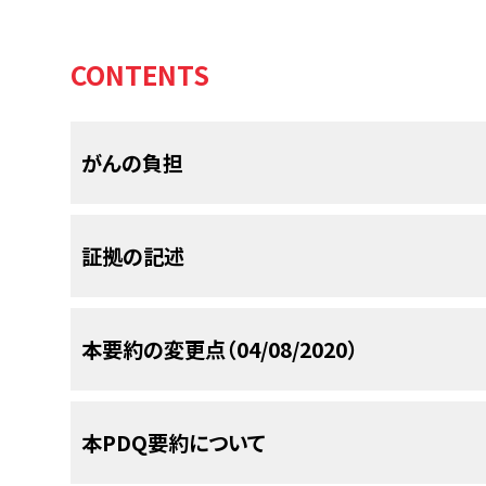
CONTENTS
がんの負担
米国では2020年に、推定1,806,590人ががんと診
証拠の記述
死亡するとされている。
がんの発生率および死
[
1
]
を明確にする助けにはなるが、これらの指標は、
響の特性を十分に明らかにしていない。がんによ
予防とは、がん発生率が低下することによりがん
本要約の変更点（04/08/2020）
て、がんは感情的苦痛およびQOLの全般的低下
れる。これは、発がん物質を回避するかまたはその
た、経済的なストレス因子でもあることが観察され
なる諸因子または遺伝的素因を修飾するライフス
の集団ベースの研究において、197,840人のが
医学的介入（例、化学予防）あるいはリスク低減の
PDQがん情報要約は定期的に見直され、新情報
本PDQ要約について
び郵便番号でマッチングされた。がん患者はがん
プに対する大腸内視鏡検査など、前がん病変を切
セクションでは、上記の日付における本要約最新変
可能性が2.6倍高かった（
P
< 0.05）。
り達成できる。
[
3
]