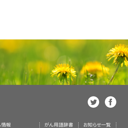
ト研究およびランダム化試験の系統的
and Figures 2020. Atlanta, Ga:
率および死亡率に対する赤身肉の摂取
ん予防について、包括的な、専門家の
nline
. Last accessed May 12, 2020.
独特な特徴の考察を容易にするため、
いことが明らかになった（引用、参考
る。本要約は、がん患者を治療する臨
ている。本セクションでは、広範な悪
スの質のグレードは低いから非常に低いと判定
.: Effects of psycho-oncologic
作成されている。これは医療における
対する証拠の要約など、がん予防戦
lity of life in adult patients with
事項を提供しているわけではない。
の証拠の強さおよび影響の大きさは、
sis. J Clin Oncol 31 (6): 782-93,
rial Board
が作成と内容の更新を
防要約では、特異的な種類のがんの予
。本要約は独自の文献レビューを反映
ている。
 Washington State cancer patients
tcy than people without a cancer
ではない。PDQ要約の更新における
CI）とは独立した
3-52, 2013.
[PUBMED Abstract]
PDQ Screening
推測が存在する。しかし、肯定的また
詳しい情報については、
本PDQ要約
に見直され、随時更新される。本要約
存在しない推定上のがんの原因は、
ancer Database
を参照のこと。
米国国立衛生研究所（NIH）の方針声
これらの要約に特定の環境因子、食物
い場合は、詳細な検討を行うための証
果がないことを意味しているとは限ら
見直し、記事に対して以下を行うべき
的な役割について研究が行われるべき
ん情報
がん用語辞書
お知らせ一覧