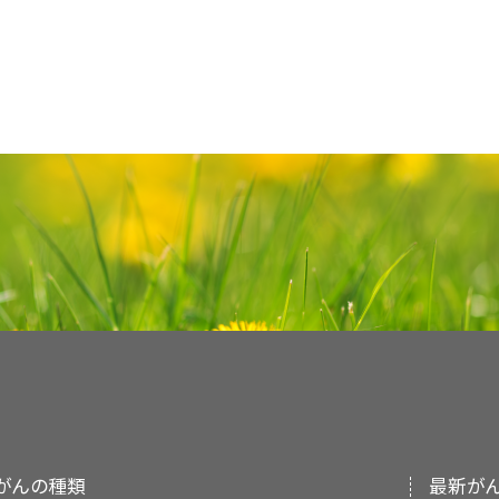
証拠の記述
参考文献
本要約の目的
PDQがん予防要約について
本文
で以下の記述が改訂された；同様に、コホー
American Cancer Society: Cancer Facts 
エビデンスレビューによると、全体的ながん発生
医療専門家向けの本PDQがん情報要約では、が
American Cancer Society, 2020.
Available o
PDQがん予防要約は、特定の悪性腫瘍が有する
または摂取量減少の影響はわずかか、認められな
[PUBMED Abstract]
査読を経た、そして証拠に基づいた情報を提供す
主にがんの特異的な解剖学的部位ごとに構成され
文献23としてVernooij et al.）；エビデン
Faller H, Schuler M, Richard M, et al
床家に情報を与え支援するための情報資源として
性腫瘍の予防に用いられる選択された予防戦略に
された。
interventions on emotional distress and qua
意思決定のための公式なガイドラインまたは推奨
略の概要を提供する。しかしながら、これらの戦略
cancer: systematic review and meta-analy
本要約は
PDQ Screening and Prevention Edito
2013.
[PUBMED Abstract]
がんの部位によって異なる。PDQの他のがん予
査読者および更新情報
行っており、編集に関してはNCIから独立している
防を扱っており、より詳細な証拠の記述が提供され
Ramsey S, Blough D, Kirchhoff A, et al.:
found to be at greater risk for bankrup
しており、NCIまたはNIHの方針声明を示すもの
本要約は編集作業において米国国立がん研究所（N
diagnosis. Health Aff (Millwood) 32 (6): 114
がんの原因については多くの一般的な信念または
PDQ編集委員会の役割および要約の方針に関する
and Prevention Editorial Board
により定期的
は否定的のいずれにせよ、科学的根拠がほとんど
について
および
PDQ® - NCI's Comprehensive C
は独自の文献レビューを反映しており、NCIまたは
PDQがん予防要約では検討しない。したがって、
明を示すものではない。
因子、またはライフスタイル因子が含まれていな
拠が不十分であることを示しており、必ずしも効
委員会のメンバーは毎月、最近発表された記事を
ない。そうした多くの因子は、がんにおける潜在
がんの種類
最新が
か決定する：