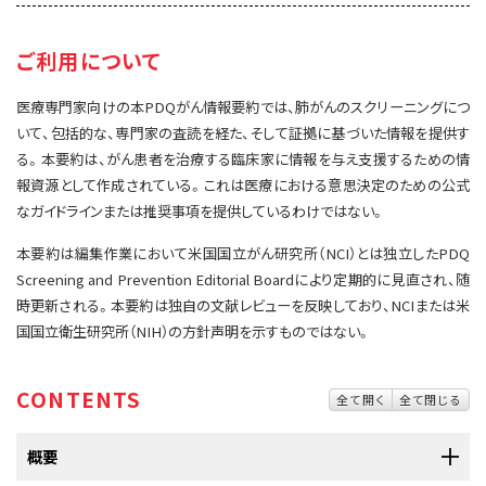
サイト内検索
お問い合わせ
遺伝学的情報
ご利用について
統合、代替、補完療法
医療専門家向けの本PDQがん情報要約では、肺がんのスクリーニングにつ
いて、包括的な、専門家の査読を経た、そして証拠に基づいた情報を提供す
る。本要約は、がん患者を治療する臨床家に情報を与え支援するための情
報資源として作成されている。これは医療における意思決定のための公式
なガイドラインまたは推奨事項を提供しているわけではない。
本要約は編集作業において米国国立がん研究所（NCI）とは独立したPDQ
Screening and Prevention Editorial Boardにより定期的に見直され、随
時更新される。本要約は独自の文献レビューを反映しており、NCIまたは米
国国立衛生研究所（NIH）の方針声明を示すものではない。
CONTENTS
全て開く
全て閉じる
概要