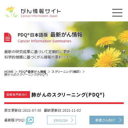
このサイトについて
最新がん情報
PDQ®日本語版
About Cancer Information Japan
Cancer Information Summaries
ご利用規約
がんの種類
最新の研究成果に基づいて定期的に更新している、
Cancer Types
プライバシーポリシー
科学的根拠に基づくがん情報の要約です。
お問い合わせ
脳神経
泌尿器
内分泌
最新がん情報
HOME
PDQ®最新がん情報
スクリーニング（検診）
肺がんのスクリーニング(PDQ®)
Summaries
寄附・協賛のお願い
眼
婦人科
原発不明
寄附・協賛一覧
頭頸部
皮膚
治療（成人）
がん用語辞書
小児
肺がんのスクリーニング(PDQ®)
沿革
Dictionary
医療専門家向け
呼吸器
骨軟部
治療（小児）
支持療法と緩和ケア
関連リンク
支持療法と緩和ケア
乳腺
造血器
お知らせ一覧
原文更新日：2021-07-30
翻訳更新日：2021-11-02
補完代替医療
News
スクリーニング（検診）
消化管
AIDs関連
最新版（PDQ）
患者さん向け
ENGLISH
予防
肝胆膵
胚細胞
全般