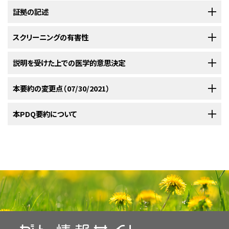
肺がんの予防
証拠の記述
、
小細胞肺がんの治療
、
非小細胞肺がんの治療
、および
がんの
スクリーニング（検診）と予防の研究に関する証拠レベル
については、別の
PDQ要約を参照できるようにしてある。
スクリーニングの有害性
発生率および死亡率
スクリーニングに関連する有益性の証拠
説明を受けた上での医学的意思決定
肺がんは、米国では3番目によくみられる非皮膚性のがんの型であり、男女
低線量コンピュータ断層撮影法によるスクリーニング
ともにがんによる死亡原因の首位である。2021年だけでも119,100人の男
低線量コンピュータ断層撮影法（LDCT）によるスクリーニング：有益
説明を受けた上での医学的意思決定は、がんのスクリーニングを検討して
本要約の変更点（07/30/2021）
性および116,660人の女性が肺がんと診断され、69,410人の男性および
偽陽性の検査結果
性
いる患者に対して、ますます推奨されている。多種多様な意思決定支援が
62,470人の女性がこの疾患により死亡すると推定されている。肺癌の死亡
研究されている。（詳しい情報については、
がんスクリーニングの概要
に関
率は男女ともここ数十年間にわたり急速に増大してきたが、男性の死亡率
PDQがん情報要約は定期的に見直され、新情報が利用可能になり次第更
本PDQ要約について
偽陽性の検査結果は、肺がんスクリーニングにおいては特に問題がある。
2件のランダム化試験により、低線量コンピュータ断層撮影法（LDCT）を用
するPDQ要約を参照のこと。）
は1991年から低下が続いている。2014～2018年では、死亡率は男性では年
新される。本セクションでは、上記の日付における本要約最新変更点を記
肺がんスクリーニングを受ける可能性が最も高い個人（すなわち、重度の喫
いたスクリーニングに関連した肺がん死亡率の統計的に有意な低下が報告
あたり約5％低下し、女性では年あたり4％低下した。
述する。
[
1
]
煙者）は、特定の診断的検査の候補として望ましくない併存疾患（慢性閉塞
されている。1件の試験では、55～74歳の比較的高リスクの個人（30パック-
本要約の目的
性肺疾患や心疾患など）を有する。
年以上の喫煙歴があり、現在喫煙者または禁煙してから15年以内の個人）
本要約には編集上の変更がなされた。
危険因子
に年3回LDCTを用いたスクリーニングを実施することにより、胸部X線を用
医療専門家向けの本PDQがん情報要約では、肺がんのスクリーニングにつ
低線量コンピュータ断層撮影法（LDCT）を用いた肺がんスクリーニングを評
いたスクリーニングよりも肺がん死亡率が20％（95％信頼区間[CI]、
本要約は
PDQ Screening and Prevention Editorial Board
が作成と内容
いて、包括的な、専門家の査読を経た、そして証拠に基づいた情報を提供す
価する場合には、偽陽性検査結果を考慮する必要がある。偽陽性検査は、
肺がん（他の多数のがんと同様に）の最も重要な危険因子はタバコの使用で
6.8%-26.7%；
の更新を行っており、編集に関してはNCIから独立している。本要約は独自
P
= 0.004）低下し、全原因死亡率が6.7％（95％CI、
る。本要約は、患者を治療する臨床家に情報を与え支援するための情報資
不安や、経皮的針肺生検または胸腔切開術のような侵襲的な診断的検査に
ある。
疫学的データおよび前臨床動物実験データにより、タバコ喫煙
[
2
]
[
3
]
1.2％-13.6％；
の文献レビューを反映しており、NCIまたはNIHの方針声明を示すものでは
P
= 0.02）低下すると報告された。
更新された解析により、
源として作成されている。これは医療における意思決定のための公式なガ
[
1
]
つながることがある。偽陽性所見の割合は研究間でかなり異なっており、そ
は肺がんの主要な原因であることが明確に確立されている。1960年代、英
肺がん死亡率の推定減少は16％であると示された（95％CI、5％-25％）。
ない。PDQ要約の更新におけるPDQ編集委員会の役割および要約の方針
イドラインまたは推奨事項を提供しているわけではない。
れは主として陽性スキャンの定義方法（大きさの基準）、断面間で設定され
国および米国で全国調査報告が発表され、喫煙のがんリスクが国民の注目
に関する詳しい情報については、
もう一方の試験では、高リスクの現在喫煙者および前喫煙者において、4
本PDQ要約について
および
PDQ® - NCI's
[
2
]