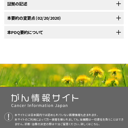
注：
証拠の記述
子宮頸がんのスクリーニング
および
子宮頸がんの治療
については、別の
PDQ要約を参照できるようにしてある。
本要約の変更点（02/20/2020）
発生率および死亡率
リスクのある個人
証拠の記述
本PDQ要約について
米国では2020年には、新たに13,800例の子宮頸がんが発症し、このがんに
発がん性型ヒトパピローマウイルス（HPV）は、実質的にすべての子宮頸が
よる死亡は4,290例になると推定されている。
子宮摘出の有病率を補正
[
1
]
新規症例数および死亡数の推定値に関する
統計
が2020年度用に更新され
ん症例を引き起こす主要病原感染因子である。HPV16型（HPV-16）および
すると、黒人女性の死亡率は、白人女性の死亡率のほぼ2倍である。
さ
[
2
]
本要約の目的
た（引用、参考文献1としてAmerican Cancer Society）。
HPV18型（HPV-18）は、浸潤病変と関連していることが最も多い。
[
1
]
[
2
]
らに、パパニコロウ（Pap）塗抹検査を用いた細胞診により、毎年約1,250,000
HPVは性的行為中に伝播されるため、子宮頸がんリスクの増加と若年時の
人の女性が前がんの診断を受ける。一連の病理変化は、意義不明異型扁平
本要約は
PDQ Screening and Prevention Editorial Board
が作成と内容
医療専門家向けの本PDQがん情報要約では、子宮頸がんの予防について、
性的行為の開始および生涯の性的パートナー数の多さとは関連がある。
上皮細胞から低度扁平上皮内病変（LSIL）、高度扁平上皮内病変（HSIL）、
の更新を行っており、編集に関してはNCIから独立している。本要約は独自
包括的な、専門家の査読を経た、そして証拠に基づいた情報を提供する。本
免疫抑制は子宮頸がんに対する別の危険因子である；例えば、ヒト免疫
[
3
]
浸潤性がんまで診断される。前がん状態のLSILおよびHSILも頸部上皮内
の文献レビューを反映しており、NCIまたはNIHの方針声明を示すものでは
要約は、がん患者を治療する臨床家に情報を与え支援するための情報資源
不全ウイルスへの同時感染はウイルス感染の長期間の持続（すなわち、除去
新生物（CIN）1、2、および3と呼ばれる。病変は退縮、持続または浸潤性がん
ない。PDQ要約の更新におけるPDQ編集委員会の役割および要約の方針
として作成されている。これは医療における意思決定のための公式なガイ
の失敗）につながることがある。
いったんHPVに感染すると、いくつ
[
4
]
[
5
]
へと進行し、LSIL（CIN1）の場合は自然に退縮する可能性が高く、
に関する詳しい情報については、
本PDQ要約について
および
PDQ® - NCI's
ドラインまたは推奨事項を提供しているわけではない。
かの別の危険因子が最終的な子宮頸がん発生のリスク増加に関連する。こ
HSIL（CIN2/CIN3）の場合は持続または進行する可能性が高い。CIN3が浸
Comprehensive Cancer Database
を参照のこと。
れには、多妊多産、経口避妊薬の長期使用、および能動喫煙と受動喫煙が
潤性がんに進行するまでの平均期間は、10～15年であると推定されてい
査読者および更新情報
挙げられる。
このリスクは、喫煙期間が長く、喫煙量が多いほど
[
6
]
[
7
]
[
8
]
る。
[
3
]
高くなる。
子宮内での
ジエチルスチルベストロール（DES）曝露もまた、子宮
本要約は編集作業において米国国立がん研究所（NCI）とは独立した
PDQ
本サイトには日本国内では認められていない医療情報も含まれます。
頸部形成異常の発生リスク増加に関連している。
[
9
]
本サイトのご利用によって万一損害を被られましても、当機関は一切責任を負うことはでき
Screening and Prevention Editorial Board
により定期的に見直され、随
子宮頸がんのリスク増加の十分な証拠を有する因子
ません。診断・治療の決定の際は十分ご留意ください。詳しくは
こちら。