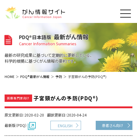
このサイトについて
最新がん情報
PDQ®日本語版
About Cancer Information Japan
Cancer Information Summaries
ご利用規約
がんの種類
最新の研究成果に基づいて定期的に更新している、
Cancer Types
プライバシーポリシー
科学的根拠に基づくがん情報の要約です。
お問い合わせ
脳神経
泌尿器
内分泌
最新がん情報
HOME
PDQ®最新がん情報
予防
子宮頸がんの予防(PDQ®)
Summaries
寄附・協賛のお願い
眼
婦人科
原発不明
寄附・協賛一覧
頭頸部
皮膚
治療（成人）
がん用語辞書
小児
子宮頸がんの予防(PDQ®)
医療専門家向け
沿革
Dictionary
呼吸器
骨軟部
治療（小児）
支持療法と緩和ケア
関連リンク
支持療法と緩和ケア
乳腺
造血器
原文更新日：2020-02-20
翻訳更新日：2020-04-24
お知らせ一覧
補完代替医療
News
スクリーニング（検診）
消化管
AIDs関連
最新版（PDQ）
患者さん向け
ENGLISH
予防
肝胆膵
胚細胞
全般