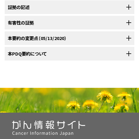
注：
証拠の記述
子宮頸がんの予防
、
子宮頸がんの治療
、および
がんのスクリーニング（検
診）と予防の研究に関する証拠レベル
については、別のPDQ要約を参照でき
るようにしてある。
有害性の証拠
自然史、発生率、および死亡率
パパニコロウ（Pap）検査：有益性
米国では毎年推定で6,500万人の女性が子宮頸がんのスクリーニングを受
本要約の変更点（05/13/2020）
米国では2020年、13,800例の浸潤性子宮頸がんが診断され、4,290人の女
ける
；そのうち約390万人（6％）がさらなる評価のために紹介される。
[
1
]
性がこの疾患により死亡すると推定されている。
これらの割合は着実に
[
1
]
固い証拠によると、然るべき女性に対するPap検査による子宮頸がんの定期
2008年には約11,000例の浸潤性子宮頸がんが診断される。したがっ
[
2
]
PDQがん情報要約は定期的に見直され、新情報が利用可能になり次第更
本PDQ要約について
改善している。2007年から2016年までの間に、白人女性の発生率は安定し
的なスクリーニングは、子宮頸がんによる死亡率を減らす。21歳未満の女
て、パパニコロウ（Pap）検査によるスクリーニングは、良性病態に対する多
新される。本セクションでは、上記の日付における本要約最新変更点を記
ているが、アフリカ系米国人女性では年当たり2.8％低下した。2008年から
性では浸潤がんに進行する病変の有病率が低いため、スクリーニングの有
数の膣拡大鏡検査につながる。
述する。
2017年までの間に、アフリカ系米国人女性の死亡率は年当たり2.6％低下し
本要約の目的
益性は小さい。最近の検査の結果が陰性である65歳以上の女性では、スク
たが、白人女性では安定していた。
この改善は、パパニコロウスメア
[
1
]
子宮頸がんのスクリーニングで有害となりうる主なものは、意義不明異型
リーニングは有益ではない。
証拠の記述
[
1
]
[
2
]
[
3
]
（Pap）検査によるスクリーニングが大きな要因とされている。子宮摘出の実
医療専門家向けの本PDQがん情報要約では、子宮頸がんのスクリーニング
扁平上皮細胞（ASCUS）および低悪性度扁平上皮内病変（LSIL）などの多く
施率を補正すると、黒人女性の死亡率は、白人女性の死亡率のほぼ2倍であ
影響の大きさ
：定期的なPap検査によるスクリーニングは、子宮頸がんの
本文
に以下の記述が追加された；米国Kaiser Permanenteヘルスケアシス
について、包括的な、専門家の査読を経た、そして証拠に基づいた情報を提
の細胞学的異常のスクリーニングでの発見にあり、これらの異常の大多数
る。
[
2
]
発生率および死亡率を少なくとも80％低下させる。
テム内のランダム化試験では、子宮頸がんスクリーニング受診率および子宮
供する。本要約は、がん患者を治療する臨床家に情報を与え支援するため
は決して子宮頸がんに進行しないであろう。Pap検査でヒトパピローマウイ
頸部上皮内腫瘍または悪化（CIN 2+）検出率を高めるために、院内スクリー
の情報資源として作成されている。これは医療における意思決定のための
ルス（HPV）陽性のASCUSまたはLSILを有する女性は通常、膣拡大鏡検査
浸潤子宮頸部扁平上皮がんは、子宮頸部上皮内腫瘍（CIN）、または異形成
ニングに対する通常診療通知（usual-care reminder）に対して、郵送HPV
公式なガイドラインまたは推奨事項を提供しているわけではない。
に紹介される。組織学的CIN 2+は凍結療法またはループ式電気外科円錐
と称される前浸潤性の前駆病変が進行した結果起こる。CINは組織学的
自己サンプリングキットの有効性が評価された；介入群においてCIN 2+と判
切除法で治療される。これらの手技は、子宮頸部に永久的な変化を与え、ま
に、軽度異形成（CIN 1）、中等度異形成（CIN 2）、重度異形成（CIN 3）に類別
定された参加者が12人であったのに対して、対照群では8人であり、治療を
査読者および更新情報
た妊孕性および妊娠に影響を及ぼす。
若い女性はHPVに感染し、診断
[
3
]
される。これらの病変のすべてが、浸潤がんになるわけではなく、多くの軽
研究デザイン
：集団ベースおよびコホート研究。
受けた症例が12人であったのに対して、対照群では7人であった（引用、参考