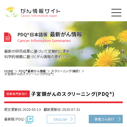
このサイトについて
最新がん情報
PDQ®日本語版
About Cancer Information Japan
Cancer Information Summaries
ご利用規約
がんの種類
最新の研究成果に基づいて定期的に更新している、
Cancer Types
プライバシーポリシー
科学的根拠に基づくがん情報の要約です。
お問い合わせ
脳神経
泌尿器
内分泌
最新がん情報
HOME
PDQ®最新がん情報
スクリーニング（検診）
子宮頸がんのスクリーニング(PDQ®)
Summaries
寄附・協賛のお願い
眼
婦人科
原発不明
寄附・協賛一覧
頭頸部
皮膚
治療（成人）
がん用語辞書
小児
子宮頸がんのスクリーニング(PDQ®)
沿革
Dictionary
医療専門家向け
呼吸器
骨軟部
治療（小児）
支持療法と緩和ケア
関連リンク
支持療法と緩和ケア
乳腺
造血器
お知らせ一覧
原文更新日：2020-05-13
翻訳更新日：2020-07-31
補完代替医療
News
スクリーニング（検診）
消化管
AIDs関連
最新版（PDQ）
患者さん向け
ENGLISH
予防
肝胆膵
胚細胞
全般