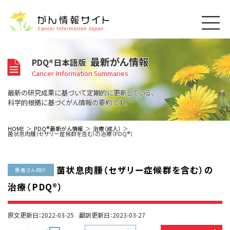
このサイトについて
最新がん情報
PDQ®日本語版
About Cancer Information Japan
Cancer Information Summaries
ご利用規約
がんの種類
最新の研究成果に基づいて定期的に更新している、
Cancer Types
プライバシーポリシー
科学的根拠に基づくがん情報の要約です。
お問い合わせ
脳神経
泌尿器
内分泌
最新がん情報
HOME
PDQ®最新がん情報
治療（成人）
菌状息肉腫（セザリー症候群を含む）の治療（PDQ®）
Summaries
寄附・協賛のお願い
眼
婦人科
原発不明
寄附・協賛一覧
頭頸部
皮膚
治療（成人）
がん用語辞書
小児
菌状息肉腫（セザリー症候群を含む）の
沿革
Dictionary
患者さん向け
呼吸器
骨軟部
治療（小児）
支持療法と緩和ケア
治療（PDQ®）
関連リンク
支持療法と緩和ケア
乳腺
造血器
お知らせ一覧
補完代替医療
News
スクリーニング（検診）
消化管
AIDs関連
原文更新日：2022-03-25
翻訳更新日：2023-03-27
予防
肝胆膵
胚細胞
全般