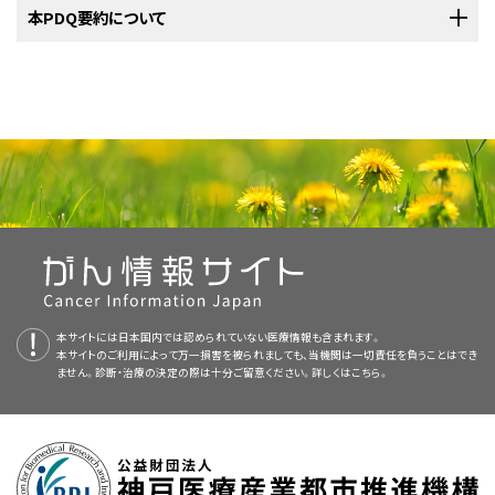
治療は、
症状
を和らげ
生活の質（QOL）
を高める
緩和療法
となり、具体的に
治療より新しい治療法のほうが良好であることが明らかになった場合は、そ
米国国立がん研究所
本PDQ要約について
が提供している菌状息肉腫とセザリー症候群に関する
は以下のものがあります：
再発
した
菌状息肉腫
（
セザリー症候群
を含む）の治療は臨床試験の中で行わ
の新しい治療法が標準治療となります。患者さんは臨床試験への参加を検
詳しい情報については、以下をご覧ください：
T細胞
リンパ球：感染防御に利用される抗体を
Bリンパ球
が生
れることがあり、治療法には以下のようなものがあります：
討してもよいでしょう。臨床試験の中にはまだ治療を始めていない患者さん
胸部X線検査
：胸部の
臓器
と骨の
X線
検査。X線は放射線の
産するのを助ける。
ソラレン長波長紫外線（PUVA）療法
。
PDQについて
のみを対象としているものもあります。
一種で、これを人の体を通してフィルム上に照射すると、そのフ
ィルム上に体内領域の画像が映し出されます。
ナチュラルキラー細胞
：
がん
細胞や
ウイルス
を攻撃する。
中波長紫外線
療法
。
PDQ（Physician Data Query：医師データ照会）は、米国国立がん研究所が
標準治療として以下の7種類が用いられています：
ソラレン長波長紫外線（PUVA）療法
。
提供する総括的ながん情報データベースです。PDQデータベースには、が
CTスキャン（CATスキャン）
：
リンパ節
や胸部、
腹部
、
骨盤
リンパ腫についてのホームページ（英語）
全身皮膚電子線照射療法
による
放射線療法
。場合によっては、
んの予防や発見、遺伝学的情報、治療、支持療法、補完代替医療に関する最
全身皮膚電子線照射療法
による
放射線療法
。場合によっては、
などの体内の領域を様々な角度から撮影して、精細な連続画
光線力学療法
腫瘍
を縮小し、
症状
を軽減して
生活の質
を高める
緩和療法
とし
中波長紫外線
療法
。
新かつ公表済みの情報を要約して収載しています。ほとんどの要約につい
腫瘍
を縮小し、
症状
を軽減して
生活の質
を高める
緩和療法
とし
像を作成する検査法。この画像はX線装置に接続されたコンピ
がんに対する光線力学療法（英語）
て、皮膚
病変
に対する放射線療法が実施されます。
て、2つのバージョンが利用可能です。専門家向けの要約には、詳細な情報
て、皮膚
病変
に対する放射線療法が実施されます。
光線力学療法
は、
薬
と特定の波長の
レーザー
光線を用いてがん
細胞
を死滅
ュータによって作成されます。臓器や
組織
をより鮮明に映し出
体外循環光療法
（ECP）単独または
全身皮膚電子線照射療法
と
が専門用語で記載されています。患者さん向けの要約は、理解しやすい平
させる治療法です。まず、光が当たることで活性化する薬を
非ホジキンリンパ腫に対する使用が承認されている薬剤（英
静脈
内に
注射
し
すために、
造影剤
を
静脈
内に
注射
したり、患者さんに造影剤を
免疫療法
単独、または皮膚に対する
治療
との併用。
の併用。
ソラレン長波長紫外線（PUVA）療法
、場合により
免疫療法
との
易な表現を用いて書かれています。いずれの場合も、がんに関する正確か
ます。この薬は正常細胞よりもがん細胞により多く集まります。
語）
皮膚がん
に
飲んでもらったりする場合もあります。この検査法はコンピュ
併用。
つ最新の情報を提供しています。また、ほとんどの要約は
スペイン語
版も利
対する治療の場合は、レーザー光線を皮膚に照射してこの薬を活性化させ
外用の化学療法
。
ータ断層撮影法（CT）やコンピュータ体軸断層撮影法（CAT）と
全身皮膚電子線照射療法による
放射線療法
。場合によっては、
本サイトには日本国内では認められていない医療情報も含まれます。
用可能です。
免疫療法によるがん治療（英語）
ることにより、がん細胞を殺傷します。光線力学療法では、健常
組織
への損
も呼ばれます。
腫瘍
を縮小し、
症状
を軽減して
生活の質
を高める
緩和療法
とし
本サイトのご利用によって万一損害を被られましても、当機関は一切責任を負うことはでき
中波長紫外線
療法。
1つ以上の
薬剤
を使用する
全身化学療法
、および場合により皮
傷がごくわずかで済みます。ただし、光線力学療法を受けている患者さん
ません。診断・治療の決定の際は十分ご留意ください。詳しくは
こちら。
て、皮膚
病変
に対する放射線療法が実施されます。
PDQはNCIが提供する1つのサービスです。NCIは、米国国立衛生研究所
がん標的療法（英語）
膚に対する治療の併用。
PETスキャン（陽電子放射断層撮影）
：体内の
悪性の
腫
は、日に当たる時間を制限するべきです。光線力学療法にはいくつかの種類
体外循環光療法
（ECP）。
（National Institutes of Health：NIH）の一部であり、NIHは連邦政府にお
瘍
細胞
を検出するための検査法。まず
放射性
のある
ブドウ糖
があります：
免疫療法
単独、または皮膚に対する
治療
との併用。
ける生物医学研究の中心機関です。PDQ要約は独立した医学文献のレ
その他の薬物療法（
外用
コルチコステロイド
、
レチノイド
、
レナリ
の溶液を少量だけ静脈内に注射します。その後、周囲を回転し
1つまたは複数の
薬
を使用する
全身化学療法
。
ビューに基づいて作成されたものであり、NCIまたはNIHの方針声明ではあ
ドミド
、
ヒストン脱アセチル化酵素阻害薬
による療法）。
ながら体の内部を調べていくPET
スキャナ
という装置を用い
1つ以上の
薬剤
を使用する
全身化学療法
、および場合により皮
りません。