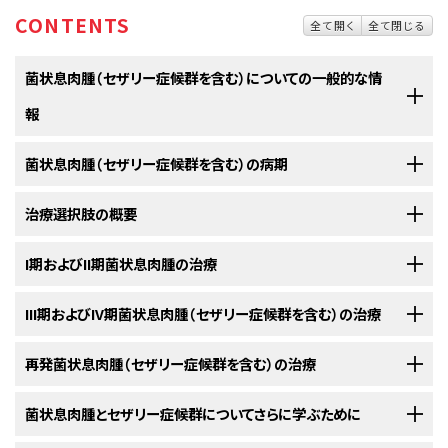
CONTENTS
全て開く
全て閉じる
菌状息肉腫（セザリー症候群を含む）についての一般的な情
報
菌状息肉腫（セザリー症候群を含む）の病期
菌状息肉腫とセザリー症候群は、悪性化（がん化）したリンパ球（白血
球の一種）によって皮膚が侵される疾患です。
治療選択肢の概要
菌状息肉腫やセザリー症候群の診断がついた後には、皮膚から他の
正常な状態の
骨髄
では、いずれは成熟した血液細胞になる
血液幹細胞
（未
部位へのがん細胞の転移の有無を明らかにするために、さらに検査が
熟な
細胞
）が作られます。この血液幹細胞はまず
骨髄
系
幹細胞
か
リンパ
系
行われます。
I期およびII期菌状息肉腫の治療
菌状息肉腫とセザリー症候群の患者さんには様々な治療法が存在し
幹細胞に成長します。骨髄系幹細胞は
赤血球
、
白血球
、または
血小板
にな
ます。
皮膚から他の部位への
がん
の転移の有無を調べていくプロセスは、
病期分
ります。リンパ系幹細胞はまず
リンパ芽球
になってから、さらに以下の3種類
以下の治療法に関する情報については、
III期およびIV期菌状息肉腫（セザリー症候群を含む）の治療
治療選択肢の概要
のセクションを
類
と呼ばれます。この過程で集められた情報を基にして
病期
が判定されま
の
リンパ球
（白血球の一種）のいずれかになります：
菌状息肉腫
と
セザリー症候群
の患者さんは様々な治療を受けることができ
ご覧ください。
す。治療計画を立てるためには病期を把握しておくことが重要です。
ます。その中には
標準治療
（現在使用されている治療法）もあれば、
臨床試
以下の治療法に関する情報については、
再発菌状息肉腫（セザリー症候群を含む）の治療
治療選択肢の概要
のセクションを
新たに診断された
I期
および
II期の菌状息肉腫
の治療法には以下のようなも
験
において検証中のものもあります。治療法の臨床試験とは、既存の治療
ご覧ください。
病期分類の過程では以下のような検査法が用いられます：
のがあります：
法を改良したり、
がん
の患者さんのための新しい治療法について情報を集
以下の治療法に関する情報については、
菌状息肉腫とセザリー症候群についてさらに学ぶために
治療選択肢の概要
のセクションを
新たに診断された
III期
および
IV期の菌状息肉腫
（セザリー症候群を含む）の
めたりすることを目的とした
調査研究
です。複数の臨床試験で現在の標準
ご覧ください。
B細胞
リンパ球：
感染
防御に関わる
抗体
を生産する。