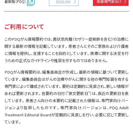
最新版（PDQ）
医療専門家向け
ENGLISH
サイト内検索
お問い合わせ
遺伝学的情報
統合、代替、補完療法
ご利用について
このPDQがん情報要約では、菌状息肉腫（セザリー症候群を含む）の治療に
関する最新の情報を記載しています。患者さんとそのご家族および介護者
に情報を提供し、支援することを目的としています。医療に関する決定を行
うための正式なガイドラインや推奨を示すものではありません。
PDQがん情報要約は、編集委員会が作成し、最新の情報に基づいて更新し
ています。編集委員会はがんの治療やがんに関する他の専門知識を有する
専門家によって構成されています。要約は定期的に見直され、新しい情報が
あれば更新されます。各要約の日付（"原文更新日"）は、直近の更新日を表
しています。患者さん向けの本要約に記載された情報は、専門家向けバー
ジョンより抜粋したものです。専門家向けバージョンは、PDQ Adult
Treatment Editorial Boardが定期的に見直しを行い、必要に応じて更新し
ています。