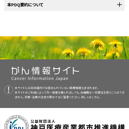
治療は、
症状
を和らげ
生活の質（QOL）
を高める
緩和療法
となり、具体的に
治療より新しい治療法のほうが良好であることが明らかになった場合は、そ
米国国立がん研究所
本PDQ要約について
が提供している菌状息肉腫とセザリー症候群に関する
は以下のものがあります：
再発
した
菌状息肉腫
（
セザリー症候群
を含む）の治療は臨床試験の中で行わ
の新しい治療法が標準治療となります。患者さんは臨床試験への参加を検
詳しい情報については、以下をご覧ください：
T細胞
リンパ球：感染防御に利用される抗体を
Bリンパ球
が生
れることがあり、治療法には以下のようなものがあります：
討してもよいでしょう。臨床試験の中にはまだ治療を始めていない患者さん
胸部X線検査
：胸部の
臓器
と骨の
X線
検査。X線は放射線の
産するのを助ける。
ソラレン長波長紫外線（PUVA）療法
。
PDQについて
のみを対象としているものもあります。
一種で、これを人の体を通してフィルム上に照射すると、そのフ
ィルム上に体内領域の画像が映し出されます。
ナチュラルキラー細胞
：
がん
細胞や
ウイルス
を攻撃する。
中波長紫外線
療法
。
PDQ（Physician Data Query：医師データ照会）は、米国国立がん研究所が
標準治療として以下の7種類が用いられています：
ソラレン長波長紫外線（PUVA）療法
。
提供する総括的ながん情報データベースです。PDQデータベースには、が
CTスキャン（CATスキャン）
：
リンパ節
や胸部、
腹部
、
骨盤
リンパ腫についてのホームページ（英語）
全身皮膚電子線照射療法
による
放射線療法
。場合によっては、
んの予防や発見、遺伝学的情報、治療、支持療法、補完代替医療に関する最
全身皮膚電子線照射療法
による
放射線療法
。場合によっては、
などの体内の領域を様々な角度から撮影して、精細な連続画
光線力学療法
腫瘍
を縮小し、
症状
を軽減して
生活の質
を高める
緩和療法
とし
中波長紫外線
療法
。
新かつ公表済みの情報を要約して収載しています。ほとんどの要約につい
腫瘍
を縮小し、
症状
を軽減して
生活の質
を高める
緩和療法
とし
像を作成する検査法。この画像はX線装置に接続されたコンピ
がんに対する光線力学療法（英語）
て、皮膚
病変
に対する放射線療法が実施されます。
て、2つのバージョンが利用可能です。専門家向けの要約には、詳細な情報
て、皮膚
病変
に対する放射線療法が実施されます。
光線力学療法
は、
薬
と特定の波長の
レーザー
光線を用いてがん
細胞
を死滅
ュータによって作成されます。臓器や
組織
をより鮮明に映し出
体外循環光療法
（ECP）単独または
全身皮膚電子線照射療法
と
が専門用語で記載されています。患者さん向けの要約は、理解しやすい平
させる治療法です。まず、光が当たることで活性化する薬を
非ホジキンリンパ腫に対する使用が承認されている薬剤（英
静脈
内に
注射
し
すために、
造影剤
を
静脈
内に
注射
したり、患者さんに造影剤を
免疫療法
単独、または皮膚に対する
治療
との併用。
の併用。
ソラレン長波長紫外線（PUVA）療法
、場合により
免疫療法
との
易な表現を用いて書かれています。いずれの場合も、がんに関する正確か
ます。この薬は正常細胞よりもがん細胞により多く集まります。
語）
皮膚がん
に
飲んでもらったりする場合もあります。この検査法はコンピュ
併用。
つ最新の情報を提供しています。また、ほとんどの要約は
スペイン語
版も利
対する治療の場合は、レーザー光線を皮膚に照射してこの薬を活性化させ
外用の化学療法
。
ータ断層撮影法（CT）やコンピュータ体軸断層撮影法（CAT）と
全身皮膚電子線照射療法による
放射線療法
。場合によっては、
本サイトには日本国内では認められていない医療情報も含まれます。
用可能です。
免疫療法によるがん治療（英語）
ることにより、がん細胞を殺傷します。光線力学療法では、健常
組織
への損
も呼ばれます。
腫瘍
を縮小し、
症状
を軽減して
生活の質
を高める
緩和療法
とし
本サイトのご利用によって万一損害を被られましても、当機関は一切責任を負うことはでき
中波長紫外線
療法。
1つ以上の
薬剤
を使用する
全身化学療法
、および場合により皮
傷がごくわずかで済みます。ただし、光線力学療法を受けている患者さん
ません。診断・治療の決定の際は十分ご留意ください。詳しくは
こちら。
て、皮膚
病変
に対する放射線療法が実施されます。
PDQはNCIが提供する1つのサービスです。NCIは、米国国立衛生研究所
がん標的療法（英語）
膚に対する治療の併用。
PETスキャン（陽電子放射断層撮影）
：体内の
悪性の
腫
は、日に当たる時間を制限するべきです。光線力学療法にはいくつかの種類
体外循環光療法
（ECP）。
（National Institutes of Health：NIH）の一部であり、NIHは連邦政府にお
瘍
細胞
を検出するための検査法。まず
放射性
のある
ブドウ糖
があります：
免疫療法
単独、または皮膚に対する
治療
との併用。
ける生物医学研究の中心機関です。PDQ要約は独立した医学文献のレ
その他の薬物療法（
外用
コルチコステロイド
、
レチノイド
、
レナリ
の溶液を少量だけ静脈内に注射します。その後、周囲を回転し
1つまたは複数の
薬
を使用する
全身化学療法
。
ビューに基づいて作成されたものであり、NCIまたはNIHの方針声明ではあ
ドミド
、
ヒストン脱アセチル化酵素阻害薬
による療法）。
ながら体の内部を調べていくPET
スキャナ
という装置を用い
1つ以上の
薬剤
を使用する
全身化学療法
、および場合により皮
りません。