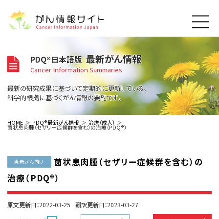
このサイトについて
最新がん情報
PDQ®日本語版
About Cancer Information Japan
Cancer Information Summaries
ご利用規約
がんの種類
最新の研究成果に基づいて定期的に更新している、
Cancer Types
プライバシーポリシー
科学的根拠に基づくがん情報の要約です。
お問い合わせ
脳神経
泌尿器
内分泌
最新がん情報
HOME
PDQ®最新がん情報
治療（成人）
菌状息肉腫（セザリー症候群を含む）の治療（PDQ®）
Summaries
寄附・協賛のお願い
眼
婦人科
原発不明
寄附・協賛一覧
頭頸部
皮膚
治療（成人）
がん用語辞書
小児
菌状息肉腫（セザリー症候群を含む）の
沿革
Dictionary
患者さん向け
呼吸器
骨軟部
治療（小児）
支持療法と緩和ケア
治療（PDQ®）
関連リンク
支持療法と緩和ケア
乳腺
造血器
お知らせ一覧
補完代替医療
News
スクリーニング（検診）
消化管
AIDs関連
原文更新日：2022-03-25
翻訳更新日：2023-03-27
予防
肝胆膵
胚細胞
全般