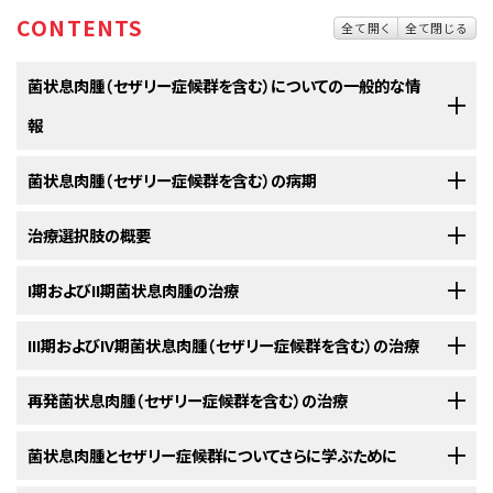
CONTENTS
全て開く
全て閉じる
菌状息肉腫（セザリー症候群を含む）についての一般的な情
報
菌状息肉腫（セザリー症候群を含む）の病期
菌状息肉腫とセザリー症候群は、悪性化（がん化）したリンパ球（白血
球の一種）によって皮膚が侵される疾患です。
治療選択肢の概要
菌状息肉腫やセザリー症候群の診断がついた後には、皮膚から他の
正常な状態の
骨髄
では、いずれは成熟した血液細胞になる
血液幹細胞
（未
部位へのがん細胞の転移の有無を明らかにするために、さらに検査が
熟な
細胞
）が作られます。この血液幹細胞はまず
骨髄
系
幹細胞
か
リンパ
系
行われます。
I期およびII期菌状息肉腫の治療
菌状息肉腫とセザリー症候群の患者さんには様々な治療法が存在し
幹細胞に成長します。骨髄系幹細胞は
赤血球
、
白血球
、または
血小板
にな
ます。
皮膚から他の部位への
がん
の転移の有無を調べていくプロセスは、
病期分
ります。リンパ系幹細胞はまず
リンパ芽球
になってから、さらに以下の3種類
以下の治療法に関する情報については、
III期およびIV期菌状息肉腫（セザリー症候群を含む）の治療
治療選択肢の概要
のセクションを
類
と呼ばれます。この過程で集められた情報を基にして
病期
が判定されま
の
リンパ球
（白血球の一種）のいずれかになります：
菌状息肉腫
と
セザリー症候群
の患者さんは様々な治療を受けることができ
ご覧ください。
す。治療計画を立てるためには病期を把握しておくことが重要です。
ます。その中には
標準治療
（現在使用されている治療法）もあれば、
臨床試
以下の治療法に関する情報については、
再発菌状息肉腫（セザリー症候群を含む）の治療
治療選択肢の概要
のセクションを
新たに診断された
I期
および
II期の菌状息肉腫
の治療法には以下のようなも
験
において検証中のものもあります。治療法の臨床試験とは、既存の治療
ご覧ください。
病期分類の過程では以下のような検査法が用いられます：
のがあります：
法を改良したり、
がん
の患者さんのための新しい治療法について情報を集
以下の治療法に関する情報については、
菌状息肉腫とセザリー症候群についてさらに学ぶために
治療選択肢の概要
のセクションを
新たに診断された
III期
および
IV期の菌状息肉腫
（セザリー症候群を含む）の
めたりすることを目的とした
調査研究
です。複数の臨床試験で現在の標準
ご覧ください。
B細胞
リンパ球：
感染
防御に関わる
抗体
を生産する。