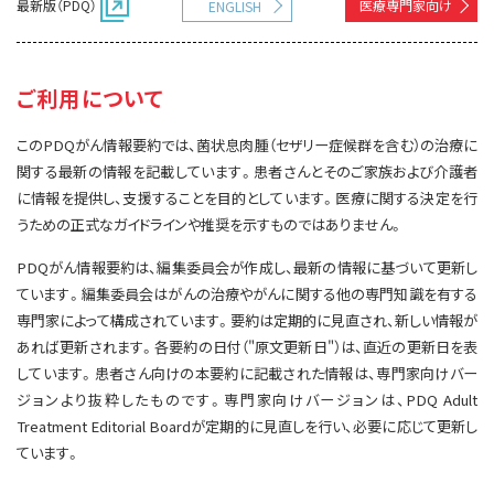
最新版（PDQ）
医療専門家向け
ENGLISH
サイト内検索
お問い合わせ
遺伝学的情報
統合、代替、補完療法
ご利用について
このPDQがん情報要約では、菌状息肉腫（セザリー症候群を含む）の治療に
関する最新の情報を記載しています。患者さんとそのご家族および介護者
に情報を提供し、支援することを目的としています。医療に関する決定を行
うための正式なガイドラインや推奨を示すものではありません。
PDQがん情報要約は、編集委員会が作成し、最新の情報に基づいて更新し
ています。編集委員会はがんの治療やがんに関する他の専門知識を有する
専門家によって構成されています。要約は定期的に見直され、新しい情報が
あれば更新されます。各要約の日付（"原文更新日"）は、直近の更新日を表
しています。患者さん向けの本要約に記載された情報は、専門家向けバー
ジョンより抜粋したものです。専門家向けバージョンは、PDQ Adult
Treatment Editorial Boardが定期的に見直しを行い、必要に応じて更新し
ています。