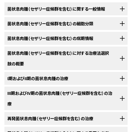
菌状息肉腫（セザリー症候群を含む）に関する一般情報
菌状息肉腫（セザリー症候群を含む）の細胞分類
臨床像
菌状息肉腫とセザリー症候群の組織学的診断は通常、初期病変での判定が
菌状息肉腫（セザリー症候群を含む）の病期情報
菌状息肉腫とセザリー症候群は通常、ヘルパー/インデューサー細胞の表面
困難であり、経験を積んだ病理医による複数回にわたる生検結果の見直し
表現型を有する悪性Tリンパ球の腫瘍である。この種の腫瘍はまず皮膚病
が必要である。
米国がん合同委員会（AJCC）は、菌状息肉腫を定義するためにTNM（腫瘍、
菌状息肉腫（セザリー症候群を含む）に対する治療法選択
変として出現し、それ自体は皮膚T細胞リンパ腫に分類される。
皮膚T細
[
1
]
リンパ節、転移）分類による病期判定を指定している。
菌状息肉腫細胞
胞リンパ腫は、未分化大細胞型リンパ腫（CD30陽性）、末梢性T細胞リンパ腫
[
1
]
肢の概要
皮膚生検による確定診断には、菌状息肉腫とセザリー症候群の細胞（切れ
またはセザリー症候群の細胞による末梢血浸潤は、皮膚病変が進行期にあ
（CD30陰性、表皮性病変なし）、成人T細胞白血病/リンパ腫（通常、全身性の
込みを有するリンパ球）、真皮上層の帯状浸潤およびポトリエ微小膿瘍（腫
ること、リンパ節や内臓への浸潤、および短い生存期間と相関する。
病変）、または皮下脂肪組織炎様T細胞リンパ腫のような皮膚病変を認める
瘍リンパ球の集合巣）を伴う表皮内浸潤を必要とする。皮膚生検の結果が
菌状息肉腫とセザリー症候群の患者に対する
I期およびII期の菌状息肉腫の治療
治療法の選択肢
には以下
その他のT細胞リンパ腫とは区別しなければならない。
このような
[
2
]
[
3
]
診断を裏付けるものであれば、セザリー症候群については末梢血の評価か
のものがある：
菌状息肉腫とセザリー症候群にはまた、International Society for
[
1
]
[
2
]
組織型が異なるT細胞リンパ腫については、別のPDQ要約で考察されてい
ら確定診断がなされる。セザリー細胞の血中循環を裏付ける証拠は、T細胞
Cutaneous Lymphomas（ISCL）およびEuropean Organization of
I期では、種々の治療法により皮膚病変を十分に消散させることができるた
III期およびIV期の菌状息肉腫（セザリー症候群を含む）の治
る。（詳しい情報については、
成人非ホジキンリンパ腫の治療
に関するPDQ
受容体遺伝子解析、高度回旋状または脳様の核を有する異型リンパ球の同
Research and Treatment of Cancer（EORTC）により提唱された公式な
光線力学療法
め、治療の選択は地域の専門知識および利用可能な設備による。治療を行
要約を参照のこと。）
療
定、およびフローサイトメトリーによるCD7およびCD26などの細胞表面マー
病期分類システムもある。
えば、IA期の患者の生存期間は、年齢および性別が一致する対照群と同程
[
2
]
[
3
]
ソラレン長波長紫外線照射法（PUVA）。
カーの特徴的な欠失により得られる。しかしながら、これらはいずれも単独
典型的に、菌状息肉腫の自然史は潜行性である。
度に期待できる。
生検で確認される前
[
1
]
[
2
]
[
3
]
[
4
]
菌状息肉腫
再発菌状息肉腫（セザリー症候群を含む）の治療
ではリンパ腫に特徴的なものではない。
[
1
]
[
2
]
に、皮膚発疹が漸増、漸減するため、症状は長期にわたり、2～10年間認めら
表1．菌状息肉腫とセザリー症候群におけるリンパ節の病理組織学的
治癒的治療は存在せず、I期およびII期の菌状息肉腫患者に対する治療法選
れることがある。菌状息肉腫とセザリー症候群は、利用可能な局所療法、全
a
治癒的治療は存在せず、III期およびIV期疾患を有する患者に対する治療法
病期分類
参考文献