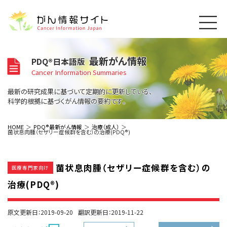
このサイトについて
最新がん情報
PDQ®日本語版
About Cancer Information Japan
Cancer Information Summaries
ご利用規約
がんの種類
最新の研究成果に基づいて定期的に更新している、
Cancer Types
プライバシーポリシー
科学的根拠に基づくがん情報の要約です。
お問い合わせ
脳神経
泌尿器
内分泌
最新がん情報
HOME
PDQ®最新がん情報
治療（成人）
菌状息肉腫（セザリー症候群を含む）の治療(PDQ®)
Summaries
寄附・協賛のお願い
眼
婦人科
原発不明
寄附・協賛一覧
頭頸部
皮膚
治療（成人）
がん用語辞書
小児
菌状息肉腫（セザリー症候群を含む）の
沿革
Dictionary
医療専門家向け
呼吸器
骨軟部
治療（小児）
支持療法と緩和ケア
治療(PDQ®)
関連リンク
支持療法と緩和ケア
乳腺
造血器
お知らせ一覧
補完代替医療
News
スクリーニング（検診）
消化管
AIDs関連
原文更新日：2019-09-20
翻訳更新日：2019-11-22
予防
肝胆膵
胚細胞
全般