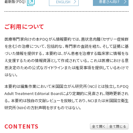
最新版（PDQ）
患者さん向け
ENGLISH
サイト内検索
お問い合わせ
遺伝学的情報
統合、代替、補完療法
ご利用について
医療専門家向けの本PDQがん情報要約では、菌状息肉腫（セザリー症候群
を含む）の治療について、包括的な、専門家の査読を経た、そして証拠に基
づいた情報を提供する。本要約は、がん患者を治療する臨床家に情報を与
え支援するための情報資源として作成されている。これは医療における意
思決定のための公式なガイドラインまたは推奨事項を提供しているわけで
はない。
本要約は編集作業において米国国立がん研究所（NCI）とは独立したPDQ
Adult Treatment Editorial Boardにより定期的に見直され、随時更新され
る。本要約は独自の文献レビューを反映しており、NCIまたは米国国立衛生
研究所（NIH）の方針声明を示すものではない。
CONTENTS
全て開く
全て閉じる