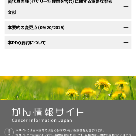
択肢間で全生存（OS）における明確な差はみられない。
皮膚T細胞リンパ腫を有し菌状息肉腫とセザリー症候群が再燃した患者の
菌状息肉腫（セザリー症候群を含む）に関する重要な参考
身療法、またはその両方で治療できる。これまで、皮膚に限局する微小病変
選択肢間で全生存（OS）における明確な差はみられない。
治療は、皮膚科医、腫瘍内科医、および放射線腫瘍医が連携して決定するも
EORTC
Dutch System
NCI-VA分類
Olsen EA, Rook AH, Zic J, et al.: Sézary syndrome:
を有する患者は除外される可能性があるが、根治療法を実証するのは困難
文献
あるランダム化研究では、103人の患者を対象に、全身皮膚電子線照射法
immunopathogenesis, literature review of therapeutic options, and
PUVAによる臨床試験での完全寛解率は80～90％で
のである。限局した再燃部位には、電子線照射を追加して再治療するか、ま
分類
アルキル化剤単独使用により、投与期間が6ヵ月未満では患者の60％に客
であることが分かっている。
recommendations for therapy by the United States Cutaneous
（TSEB） + 併用化学療法と逐次局所療法とが比較された。
逐次局所療
[
4
]
あり、初期の皮膚病変では最も良好な反応が達成され
Lymphoma Consortium (USCLC). J Am Acad Dermatol 64 (2): 352-
たは全身皮膚電子線照射法（TSEB）を繰り返すことができる。
巨大皮膚
[
1
]
観的奏効が得られている。アルキル化剤1種類（例、メクロレタミン[ナイトロ
N1
グレード1：DL。
LN0：異型リンパ球を認めな
法群では、皮膚以外の病変に症状を認める場合または局所療法に抵抗性の
以下の参考文献は、
本要約の変更点（09/20/2019）
PDQ Adult Treatment Editorial Board
のメンバーに
404, 2011.
[PUBMED Abstract]
ている。PUVAは全身治療との併用も行われる。
い。
一
[
3
]
さらに、良性病変または無症候性病変がいくつかみられることが、菌状息肉
腫瘤またはリンパ節腫瘤には、光子放射線が有益である。以上の選択肢が
ジェンマスタード]、シクロホスファミド、またはクロラムブシル）または代謝拮
場合にのみ併用化学療法が実施された。どの病期の患者も適格であった。
より、菌状息肉腫とセザリー症候群（MF/SS）の治療の分野において意義が
Fraser-Andrews EA, Russell-Jones R, Woolford AJ, et al.: Diagnostic
般に、長期にわたる寛解を得るには、比較的長い間隔
LN1：不定期および孤立性の
腫との鑑別を困難にしている。このような病態の鑑別には、専門知識を有す
可能でなければ、皮膚症状を軽減するために継続している局所治療にメク
抗剤のメトトレキサートが用いられる頻度が最も高い。単剤による治癒は認
and prognostic importance of T-cell receptor gene analysis in
異型リンパ球（クラスターを
併用療法群の方が完全奏効率は高かったが、毒性作用もきわめて強く、無病
あることが確認されている。この一覧は、MF/SSに関する現在の知見がまと
PDQがん情報要約は定期的に見直され、新情報が利用可能になり次第更
本PDQ要約について
でのPUVAによる継続維持療法が必要である。
patients with Sézary syndrome. Cancer 92 (7): 1745-52, 2001.
[
3
]
[
4
]
る病理医による診断が重要である。
ロレタミンまたはソラレン長波長紫外線照射法（PUVA）のような他の治療法
[
1
]
形成していない）。
められておらず、以上の薬物により生存期間が延長するかどうかを測定する
[PUBMED Abstract]
生存率またはOS率は両群間で差がみられなかった。
められており治療法の選択肢を決定する上で有用である重要な研究を読者
[
証拠レベル：1iiA
]
[
4
]
新される。本セクションでは、上記の日付における本要約最新変更点を記
PUVAにインターフェロンα-2aを併用すること
[
5
]
[
6
]
を併用する。
LN2：3～6つの細胞クラスタ
のに十分なデータは得られていない。併用化学療法の方が単剤化学療法よ
に示すために提供されている。各参考文献の後には、その参考文献が引用
述する。
ーに多くの異型リンパ球また
により、奏効率が高くなる。
[
3
]
[
7
]
予後および生存率
りも明らかに優れているというわけではない。IV期の病変でも、皮膚病変へ
本要約の目的
はリンパ球。
されている本要約内のセクションが示されている。
臨床試験が可能であれば、次の治療法の選択肢として考慮に入れるべきで
I期およびII期の菌状息肉腫に対する治療法の選択肢
の治療により著しい緩和が得られるであろう。
菌状息肉腫（セザリー症候群を含む）に関する一般情報
N2
グレード2：DL；菌状息肉腫による初期
LN3：異型リンパ球の集合体；
ある。
菌状息肉腫とセザリー症候群の患者の予後は、発症時の病変の程度（病期）
医療専門家向けの本PDQがん情報要約では、菌状息肉腫（セザリー症候群
病変（7.5µm[マイクロメーター]未満
リンパ節構造は維持。
I期およびII期の菌状息肉腫に対する治療法の選択肢には以下のものがあ
の脳様核の存在）。
による。
あるランダム化試験では、103例を対象に、全身皮膚電子線照射法（TSEB）
リンパ節腫大のほか、末梢血および内臓への浸潤を認めるもの
[
5
]
本文
で以下の記述が改訂された；腫瘍期にみられる頻度の高い死因は、ブド
を含む）の治療について、包括的な、専門家の査読を経た、そして証拠に基
る：
[
5
]
N3
グレード3：リンパ節構造の部分的消
LN4：異型リンパ球または率
再発菌状息肉腫（セザリー症候群を含む）に対する治療法の選択肢
は、皮膚病変が悪化する可能性が大きく、予後不良群であると定義される。
+ 併用化学療法と逐次局所療法による保存的療法とが比較された。
逐
[
1
]
ウ球菌種の慢性皮膚感染症、単純ヘルペス、帯状疱疹、および真菌皮膚感染
づいた情報を提供する。本要約は、がん患者を治療する臨床家に情報を与
失；多くの脳回転様の異型単核細胞
直に言えば腫瘍細胞による
狭帯域中波長紫外線照射法。
次局所療法群では、皮膚以外の病変に症状を認める場合または局所療法に
Cutaneous Lymphoma International Consortiumにより、
[
5
]
[
6
]
[
7
]
[
8
]
（atypical cerebriform mononuclear
リンパ節構造の部分的/完全
症に起因する敗血症である（参考文献29としてTalpur et al.および参考文献
え支援するための情報資源として作成されている。これは医療における意
光線力学療法。
Agar NS, Wedgeworth E, Crichton S, et al.: Survival
再発菌状息肉腫とセザリー症候群に対して臨床評価段階にある治療法の
cell）。
消失。
1,275人の患者がレトロスペクティブにレビューされ、以下の4つの独立した
抵抗性の場合にのみ併用化学療法が実施された。どの病期の患者も適格
30としてLebas et al.が追加された）。
思決定のための公式なガイドラインまたは推奨事項を提供しているわけで
outcomes and prognostic factors in mycosis
選択肢には以下のものがある：
グレード4：完全消失。
[
2
]
[
3
]
予後マーカーがより不良な生存を示すことが明らかにされた：
であった。併用療法群の方が完全奏効率は高かったが、毒性作用もきわめ
[
9
]
はない。
fungoides/Sézary syndrome: validation of the revised
DL = 皮膚病性リンパ節症；EORTC = European Organization of Research
菌状息肉腫（セザリー症候群を含む）に対する治療法選択肢の
て強く、無病生存率またはOS率は両群間で差がみられなかった。
[
証拠
[
1
]
放射線療法。
and Treatment of Cancer；LN = リンパ節；N = 所属リンパ節；NCI = 米国国立
International Society for Cutaneous
概要
がん研究所；VA = 米国退役軍人省。
レベル：1iiA
]
査読者および更新情報
Lymphomas/European Organisation for Research and
単一群およびレトロスペクティブ比較により、特に初期
a
AJCCから許諾を得て転載：Primary Cutaneous Lymphomas.In: Amin MB,
ソラレン長波長紫外線（PUVA）照射法。
本サイトには日本国内では認められていない医療情報も含まれます。
[
6
]
[
7
]
[
8
]
本文
で以下の記述が改訂された；ソラレン長波長紫外線照射法（PUVA）によ
Edge SB, Greene FL, et al., eds.: AJCC Cancer Staging Manual.8th ed.
Treatment of Cancer staging proposal.J Clin Oncol 28
セザリー症候群
の皮膚病変を有する患者に対する狭帯域中波長紫外
本サイトのご利用によって万一損害を被られましても、当機関は一切責任を負うことはでき