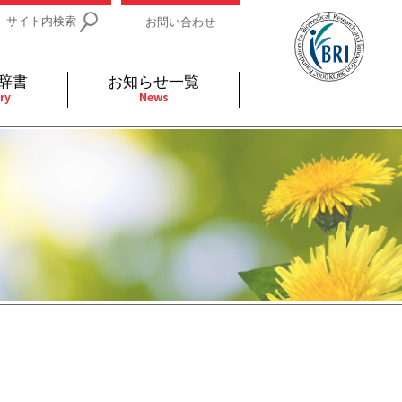
サイト内検索
お問い合わせ
辞書
お知らせ一覧
ry
News
IDs関連
小児
関連リンク
細胞
支持療法と緩和ケア
分泌
補完代替医療
発不明
全般