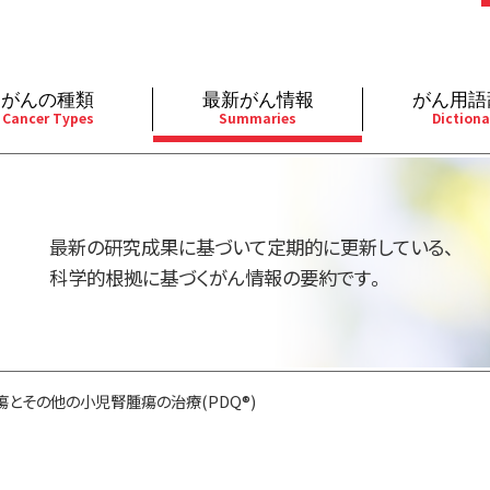
がんの種類
最新がん情報
がん用語
Cancer Types
Summaries
Dictiona
経
成人）
乳腺
婦人科
予防
A
用規約
寄附・協賛のお願い
小児）
消化管
皮膚
遺伝学的情報
胚
最新の研究成果に基づいて定期的に更新している、
バシーポリシー
寄附・協賛一覧
部
法と緩和ケア
肝胆膵
骨軟部
統合、代替、補完療法
内
科学的根拠に基づくがん情報の要約です。
い合わせ
沿革
器
ーニング（検診）
泌尿器
造血器
原
瘍とその他の小児腎腫瘍の治療(PDQ®)