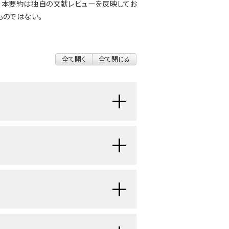
される。本要約は独自の文献レビューを反映してお
ものではない。
全て開く
全て閉じる
改善が達成されている。1975年か
下した。
15歳未満のウィルムス腫
[
1
]
から88％に改善した。
小児およ
[
1
]
年経過後もがん療法の副作用が持続
グが必要である。（小児および青年が
、種類、およびモニタリングに関する
度の高い腎腫瘍である。ウィルムス腫
症（晩期障害）
に関するPDQ要約を
2例、または乳児1万人当たり1例であ