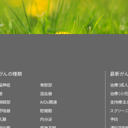
療法レジメンは現在標準の治療となっている。
SWI/SNF複合体の一次ATPアーゼである
Simpson-Golabi-Behmel症候群
SMARCA
GPC3
変
renal synovial sarcoma. Genes Chromosom
cystic partially differentiated nephrob
間は4ヵ月である。
Doros LA, Rossi CT, Yang J, et al.: DICE
再発腎明細胞肉腫
化学
[
11
]
[
13
]
[
14
]
[
15
]
[
16
]
成型ウィルムス腫瘍として同定され、それに応じて
項を提供しているわけではない。
Ellison DA, Parham DM, Bridge J, et al.:
[PUBMED Abstract]
chemotherapy. J Pediatr Surg 38 (6): 897-9
放射線腫瘍医。
nephroma and its relationship to DICER1-
ラブドイド腫瘍35例のエクソーム配列解析では
びまん性過形成腎葉周囲腎芽腫症の患者52
（小児腎腫瘍の臨床的特徴および診断的評価に関
[
9
]
低リスクのウィルムス腫瘍
再発先天性間葉芽腎腫
手術
本文
に、International Society of Pediat
malignant neuroepithelial tumors of th
1267-80, 2014.
[PUBMED Abstract]
参考文献
遺伝性平滑筋腫症。
（皮膚および子宮の）
ており、
Argani P, Faria PA, Epstein JI, et al.: Prima
学療法および/または放射線療法による治療
SMARCB1
以外に反復変異を生じている遺
ウィルムス腫瘍の臨床的特徴
および
ウィルムス腫
confusion? A study of 30 cases from 
ブルーム症候群
BLM
の両
腎明細胞肉腫の治療
射線療法アプローチに関する記述が追加された。
小児内科腫瘍医/血液専門医。
and morphologic delineation of an en
査読者および更新情報
Cajaiba MM, Khanna G, Smith EA, et al
FH
遺伝子における変異の優性遺伝が原因の
しているとみられる。
け、3人が経過観察のみの処置を受けた。
ションを参照のこと。）
Pathology Center. Hum Pathol 38 (2): 205-1
[
10
]
[
1
]
Gomi K, Hamanoue S, Tanaka M, et al.: Anap
再発ウィルムス腫瘍の予後、予後因子、およ
DICER1症候群
DICER1
変
embryonal sarcomas of the kidney. Am J S
distinctive features and frequent DICER1
早期に開始するRCCのスクリーニングが推奨
chromosomal abnormality: first report on
本文
に、すべての年齢の予後良好である組織型（上
[PUBMED Abstract]
比較的まれな腫瘍であるので、腎明細胞肉腫の患
リハビリテーション専門家。
2016.
[PUBMED Abstract]
リー-フラウメニ症候群
TP53
、
CH
脳および/または腎臓に原発腫瘍が1つまたは複
本要約は編集作業において米国国立がん研究所（N
41 (10): 1495-9, 2010.
[PUBMED Abstract]
瘍患者の転帰を報告したCOG研究の結果に関す
先天性間葉芽腎腫の治療
予後良好な組織型（FH）のウィルムス腫瘍患者の約
入れることを考えるべきである。至適治療法を決
の生殖細胞変異が確認されており、ラブドイド腫
孤立性片側過形成症
Li Y, Pawel BR, Hill DA, et al.: Pediatric 
小児がんに対する過去の治療。
放射線療
Treatment Editorial Board
により定期的に見直
Doros LA, Rossi CT, Yang J, et al.: DICE
228としてParsons et al.および証拠レベル：3iiiA）
小児専門看護師。
腫瘍患者の50％が再発を経験する。
最も一般的
験のあるがん専門医（小児外科医または小児泌尿
Immunohistochemically, and Genetical
[
1
]
ラブドイド腫瘍患者の約3分の1に、
SMAR
副甲状腺機能亢進症顎腫瘍症候群
CDC73
（
H
た小児がんの生存者は、一般集団よりも腎が
[
自の文献レビューを反映しており、NCIまたは米国
11
]
[
12
nephroma and its relationship to DICER1-
]
先天性間葉芽腎腫患者のOSはきわめて優れてい
Nephroma. Am J Surg Pathol 41 (4): 472-481
よび肝がこれに続く。ウィルムス腫瘍の小児における
も知られる
中央値30ヵ月の時点で計24人の患者
び小児腫瘍医）からなる集学的チームによる治療計
1267-80, 2014.
[PUBMED Abstract]
ほとんどの症例において変異はde novo
表5
が改訂され、COG AREN0321研究において
のリスクは、腎臓に対して5Gy以上の放射線
[
示すものではない。
6
]
[
13
]
ソーシャルワーカー。
告されている死因が治療関連であり、これらの患
である。
以前は、予後良好な組織型のウィル
MULIBREY低身長症
観察のみの患者3人を含む）。
TRIM37
[
2
]
[
3
]
瘍と生殖細胞の変異または欠失が認められる患児
を有する患者に対する転帰の結果が追加された。
Vujanić GM, Kelsey A, Perlman EJ, et al.: A
とした化学療法を受けた神経芽腫の生存者で
腎明細胞肉腫の患児の全生存（OS）率は予後良
（年齢中央値、1歳未満）。
このことは、治療の時
がんの種類
最新が
[
4
]
25～40％であった。現代の併用療法の結果とし
委員会のメンバーは毎月、最近発表された記事を
CLOVES症候群を含む
PIK3CA
関連分節性
PIK3CA
変
clinicopathologic study of 20 cases of 
明らかな散発性病変の患児の中央値（18ヵ月）より
腫、平滑筋肉腫 、急性リンパ芽球性白血病、原
り低いため、治療のアプローチがウィルムス腫瘍
過成長
門的な小児腫瘍学が重要な状況で腎腫瘍の乳児
補助化学療法単独を受けた33人中18
表6
が改訂され、COG AREN0321研究においてび
features. Am J Surg Pathol 31 (10): 1459-68
た。
か決定する：
[
4
]
[
5
]
脳神経
骨軟部
治療（成人
象（germline mosaicism）は、複数の罹患
およびウィルムス腫瘍に対する治療後にも腎
瘍床への術後放射線照射が行われ、化学療法レジ
ことを強調している。
9q22.3微小欠失症候群
9q22.3
を有する患者に対する転帰の結果が追加された。
眼
唆されている。生殖細胞変異がある患者は、予後
造血器
治療（小児
（詳しい情報については、
小
腎摘出術および補助療法を受けた患者1
再発後の転帰に影響する可能性がある多くの予後
[
22
]
[
23
]
[
24
]
[
25
]
与される。
ソトス症候群
NSD1
小児および青年のがんの支持療法に関する具体的
I期とII期（患者の80％）およびIII期（古典的お
いる。
ラブドイド腫瘍患者では
SMARCA4
頭頸部
AIDs関連
支持療法
表7
が改訂され、COG AREN0321研究において
障害）
に関するPDQ要約の
二次新生物
のセク
[
15
]
[
であったにもかかわらず、ウィルムス腫
16
]
特徴が互いに独立しているかどうかを明らかにす
家族性ウィルムス腫瘍
FWT1
ケア
に関するPDQ要約を参照のこと。
腎明細胞肉腫の標準治療法には、以下の選択肢があ
に対する標準治療法の選択肢には以下のものがある
を有する患者に対する転帰の結果が追加された。
呼吸器
[
8
]
[
17
]
胚細胞
た。
スクリーニ
因子は、原発および再発ウィルムス腫瘍に対する
FWT2
会議での議論、
米国小児科学会は、小児がん施設とそれらが小児
乳腺
と考えられる：
内分泌
予防
手術、化学療法、および放射線療法
。
腎摘出術単独
。
外性器異常
WT1
本文
に、びまん性退形成型ウィルムス腫瘍で測定
ウィルムス腫瘍が生じた患者の33％
関するガイドラインを概説している。
このような
ラブドイド腫瘍素因症候群
[
2
]
消化管
原発不明
遺伝学的