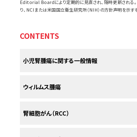
Editorial Boardにより定期的に見直され、随時更新
り、NCIまたは米国国立衛生研究所（NIH）の方針声明を示す
CONTENTS
小児腎腫瘍に関する一般情報
小児および青年のがん患者の生存において、劇的な
ウィルムス腫瘍
ら2010年の間に、小児がんの死亡率は50％以上低
瘍の患児については、5年生存率が同じ期間で74％
び青年がん生存者には、治療から数ヵ月または数
ウィルムス腫瘍の発生率
腎細胞がん（RCC）
または発現することがあるため、綿密なモニタリン
ん生存者における晩期合併症（晩期障害）の発生率
ウィルムス腫瘍は乳児および小児において最も頻
具体的な情報については、
小児がん治療の晩期合併
瘍の発生率は15歳未満の小児100万人当たり8.