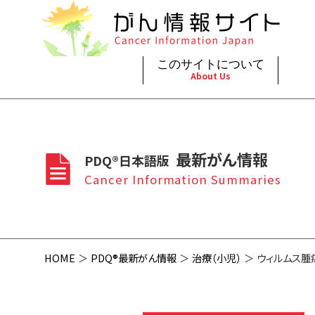
このサイトについて
About Us
脳神
治療（
ご利
このサイトについて
がんの種類
最新がん情報
眼
治療（
最新がん情報
PDQ®日本語版
プライ
About Cancer Information Japan
Cancer Types
Summaries
頭頸
支持療
Cancer Information Summaries
お問
呼吸
スクリ
HOME
PDQ®最新がん情報
治療（小児）
ウィルムス腫