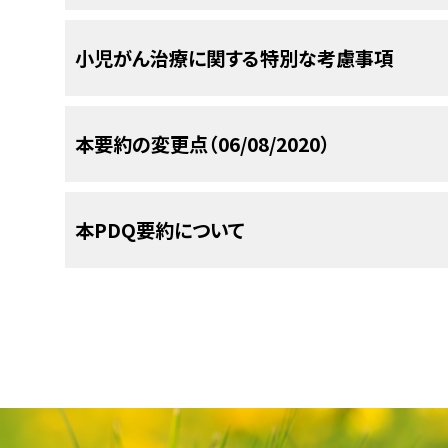
きである。
患者は腎腫瘤を呈し、最も一般的な転移部位は、肺
[
2
]
[
3
]
[
4
]
[
5
]
an aggressive neoplasm analyzed in a serie
瘍またはPEComaとも呼ばれる）である可能
ションを参照のこと。）
成人でより高頻度に起こる。
多巣性のnephrogenic restの中には過形成とな
瘍の病期情報
のセクションを参照のこと。）
混在している。
[
7
]
(12): 1813-24, 2007.
[PUBMED Abstract]
の臨床的特徴および診断的評価に関する詳しい情
最新の臨床試験
再発した腎ラブドイド腫瘍、腎明細胞肉腫、腎臓
（小児腎腫瘍の臨床的特徴および診断的評価に関
cell）または尿細管細胞の皮質を厚くして腎臓を
小児がん治療に関する特別な考慮事項
（小児腎腫瘍の臨床的特徴および診断的評価に関
瘍の臨床的特徴
家族性RCC。
および
家族性RCCは、3番染色体
ウィルムス腫瘍の診断的評
組織学的に、腎ラブドイド腫瘍の最もはっきりした
Cajaiba MM, Jennings LJ, Rohan SM, et al.
患者では、第I相および第II相臨床試験が利用でき
高リスクのウィルムス腫瘍（20％
ウィルムス腫瘍の臨床的特徴
および
ウィルムス腫
嚢胞性部分的分化型腎芽細胞腫の治療
成腎葉周囲腎芽腫症とウィルムス腫瘍の困難な鑑
Tumors in Children: Primary Renal Myoep
ウィルムス腫瘍の臨床的特徴
および
ウィルムス腫
NCIが支援しているがん臨床試験で現在患者登録
超）
のこと。）
関連している。
非家族性腎腫瘍においても
核小体をもち、いくつかの細胞では球状の好酸性
[
8
]
きである。
ションを参照のこと。）
用な場合がある。磁気共鳴画像法でnephrogeni
EWSR1-KLF15 Fusion. Am J Surg Pathol 
BCOR
遺伝子（BCL6コリプレッサー）内のエ
ションを参照のこと。）
アドバンスト・サーチ
を使用のこと（なお、この
いことが示されている。
型である。
WAGR症候群
WT1
欠失
嚢胞性部分的分化型腎芽細胞腫の標準治療法には
小児および青年のがんはまれであるが、1975年
Abstract]
10q21と18p11.2の間の再構成などの細胞遺伝
強度の像が認められるのに対し、ウィルムス腫瘍
肉腫症例の90％で報告されているが、
進行時に疾患に向けた治療を行う決定がなされた
本要約の変更点（06/08/2020）
い。）。このサーチでは、試験の場所、治療の種類
頻度の高い遺伝子変化はt（12;15）（q13;q25）転座
Denys-Drash症候群
WT1
ミス
増加している。
小児および青年のがん患者は、
[
1
]
多房嚢腫性腎腫瘍の治療
腫瘍は小児胸膜肺芽腫（詳しい情報については
が得られる。切開生検は解釈が困難で、生検には
コハク酸デヒドロゲナーゼ（
SDHB
、
SDHC
小
、
NUTM2B/E
または
BCOR-CCNB3
遺伝子融合
手術。I期の患者は、手術単独で100％の生存
として管理の中心となっている。これにより、QOL
みが可能である。臨床試験に関する
一般情報
も入
伝子の融合をもたらし、ほとんど細胞性間葉芽腎
原発性腎滑膜肉腫の治療
腎ラブドイド腫瘍のゲノム情報
パールマン症候群
DIS3L2
変
の治療経験を有する専門医で構成される集学的チ
約を参照のこと）および肝未分化胎児性肉腫（詳し
含めることが不可欠である。
酵素遺伝子で、褐色細胞腫/傍神経節腫を伴
化学療法の実施後
[
1
]
これらの遺伝子異常はすべて、BCOR 
手術および補助化学療法。II期の患者は、腫
る症状とストレスを緩和する試みが確保される。
[
11
]
された間葉芽腎腫79例のコホートでは、すべての古典的（n
多房性嚢胞性腎腫に対する標準治療法の選択肢は
BRCA2
（
FANCD1
）または
PALB2
（
FANCN
）
BRCA2
、
P
である。この集学的チームのアプローチとは、至適
PDQがん情報要約は定期的に見直され、新情報
参考文献
に関するPDQ要約の
と関係している。この遺伝子のサブユニット
肝未分化胎児性肉腫に対する
につながる。
よびダクチノマイシン投与により優れた転帰が
原発性腎滑膜肉腫に対する標準治療法の選択肢
[
12
]
の両アレル性変異を伴うファンコニー貧血
本PDQ要約について
どの解剖学的な部位に存在するラブドイド腫瘍にも共
間葉芽腎腫が転座陰性であった。
この同じ転
[
8
]
表9
うな治療、支持療法、リハビリテーションを小児が
に、新たに診断された再発小児腎腫瘍に対する
セクションでは、上記の日付における本要約最新変
のこと）に類似した病理学的特徴を示す。胸膜肺
胞腫の既往がない腎がん患者で報告されてい
腎芽腫症（びまん性過形成腎葉周囲腎芽腫
参考文献
参考文献
腫に用いられる化学療法レジメンは、ウィルムス
Parham DM, Roloson GJ, Feely M, et al.: 
染色分体早期解離/多彩異数性モザイク症
BUB1B
ま
る
れたが、形態学的外観が類似していることに加え
SMARCB1（INI1/SNF5/BAF47）
遺伝子の機能喪
の医療専門家およびその他の専門家の技能を集結し
BCOR
に対する広範で強力な免疫反応性は、
め、遺伝カウンセリングと
DICER1
の生殖細胞変異に
tumors of the kidney: a clinicopathologic a
候群
の両アレ
レジメンとは異なる。
ウィルムス腫瘍
[
3
]
以下の本文では原発部位に関係なく、ラブドイド腫
維肉腫の症例は11番染色体の増加など、他の遺伝
Cajaiba MM, Khanna G, Smith EA, et al
Wu MK, Goudie C, Druker H, et al.: Evolu
腎髄様がん（renal medullary carc
cases from the National Wilms' Tumor St
びまん性過形成腎葉周囲腎芽腫症に対する治療には
度および特異度が高い。ウィルムス腫瘍、先
齢と
DICER1
変異検査に基づいて、固形または嚢胞
表9．再発小児腎腫瘍に対する治療法の選択肢
distinctive features and frequent DICER1
中リスクのウィルムス腫瘍（
Sarcoma of Kidney in a Child With DICER1 
伝子の転写制御に重要な役割を果たすS
本要約の目的
Surg Pathol 25 (2): 133-46, 2001.
[PUBMED A
イプである腎髄様がんは、鎌状赤血球異常血
参考文献
後腎間質腫瘍、腎ラブドイド腫瘍、腎原始神経
表2
が改訂され、レジメンUH1およびレジメンUH
も検討すべきである。
間葉芽腎腫患者の再発リスクは、細胞性サブタイプの
2016.
[PUBMED Abstract]
(7): 1272-5, 2016.
[PUBMED Abstract]
[
2
]
術前化学療法。
腫瘍型
NonFermentable（SWI/SNF）クロマチン
Frasier症候群
WT1
イン
hemoglobinopathy）と関連している可
Tagarelli A, Spreafico F, Ferrari A, et al.: 
類上皮線維肉腫など、79例の腫瘍を対象にし
220としてDaw et al.）。
している。
先天性間葉芽腎腫患者79人を対象にしたIn
Schoolmeester JK, Cheville JC, Folpe AL: 
けるスプ
[
5
]
Baker JM, Viero S, Kim PC, et al.: Stage I
医療専門家向けの本PDQがん情報要約では、ウ
Dehner LP, Messinger YH, Schultz KA, et
腎温存手術。両側例の頻度の高さとその後の
children. Urology 80 (3): 698-702, 2012.
[PU
する。
機能喪失は、
SMARCB1
遺伝子の一
[
5
]
[
6
]
通常リスクの再燃ウィルムス腫瘍
手術
見時の高い病期を臨床的特徴とする非常に侵
異
腎明細胞肉腫のすべてのサンプルが
clinicopathologic, immunohistochemical, 
BCOR
に
nephroblastoma recurring after nephrec
Pediatric Oncology（SIOP）のシリーズ
プライマリケア医。
Evolution of an Entity as an Entry into
腎未熟型肉腫の治療
治療について、包括的な、専門家の査読を経た、そ
存手術が適応となりうる。
本文
で、小児腫瘍学グループ（COG）により用い
失、および一般に、SMARCB1蛋白のpremature t
[
1
]
Rowe RG, Thomas DG, Schuetze SM, et al.: 
cases. Am J Surg Pathol 38 (1): 60-5, 2014.
[
高リスクおよび超高リスクの再燃ウィルムス腫瘍
転移がみられ、化学療法および放射線療法
Blood Cancer 50 (1): 129-31, 2008.
[PUBMED 
化学
Syndrome. Pediatr Dev Pathol 18 (6): 
ベックウィズ-ヴィーデマン症候群
片親性ダ
した。他の小児腎腫瘍のほとんどは
BCOR
に
した患者ではこの遺伝子融合を有さなかった患者と比
本要約は、がん患者を治療する臨床家に情報を与
series and literature review of an often ov
れた。また本文に以下の記述が追加された；COG-A
はH19エ
またはナンセンス変異である変異により生じる。
Abstract]
[
[
証拠レベル：3iiA
]生存は不良であり、その範
小児外科専門医。
造血
Argani P, Zhang L, Sung YS, et al.: Novel S
腎未熟型肉腫に対する標準治療法の選択肢は存在
Blakely ML, Shamberger RC, Norkool P, e
証拠（術前化学療法および手術）：
意に優れていた（それぞれ100％ vs 73％）。
primary renal tumors. Urology 81 (2): 347-5
[
8
]
成されている。これは医療における意思決定のた