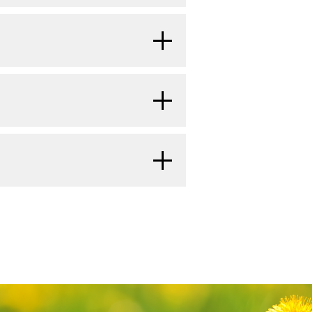
の表現
長の表
、肝、および骨である。（小児腎腫瘍
s of 29 cases. Am J Surg Pathol 31
性がある。
[
6
]
[
7
]
るものがあり、芽体細胞（blastemal
型
現型
報については、本要約の
ウィルムス腫
の神経上皮腫瘍、および腎細胞がんの
する詳しい情報については、本要約の
拡張させることがある。びまん性過形
する詳しい情報については、本要約の
が関与する遺伝性の染色体転座と
価および病期評価
のセクションを参照
特徴は、大きな胞状核、明瞭な単一の
: Expanding the Spectrum of Renal
る場合、これに基づく治療を考慮すべ
瘍の診断的評価および病期評価
のセク
別を下すのに、放射線学的検査が有
ithelial Carcinomas With a Novel
瘍の診断的評価および病期評価
のセク
中の試験を検索するには、
臨床試験
3番染色体の異常の発生率が高
細胞質封入体が存在する大型の細胞
c restは造影剤を用いて均質かつ低
40 (3): 386-94, 2016.
[PUBMED
クソン15の縦列重複は、腎明細胞
サイトは日本語検索に対応していな
X
、以下の選択肢がある：
以降、小児がん全体の発生率は徐々に
学異常が報告されている。
ではエコー輝度の混合した不均質な像
これらの
[
1
]
少数のサブセットでは
YWHAE-
かどうかに関係なく、緩和ケアは依然
、薬物名やその他の基準による絞り込
で、15p15上の
ETV6
および
NTRK3
遺
センス変異
X
小児期および青年期に発生するがん
病変部と周囲の腎実質との接合部を
児胸膜肺芽腫の治療
および
SDHD
）は、クレブス回路の
に関するPDQ要
が認められる。
率を得る。
を最大化しながら、末期疾患に関連す
[
6
]
[
7
]
[
8
]
[
9
]
[
10
]
[
3
]
手することができる。
腫のみに発生する。転座について分析
異
X
ームを擁する医療機関に紹介すべき
い情報については
って発生する家族性RCCの発症
に分化することがある。
小児肝がんの治療
mRNA発現を特徴とする転写署名
瘍の切除後、術後のビンクリスチンお
 = 38）および混合型（n = 12）
手術である。
ALB2
X
な生存期間およびQOLを得られるよ
が利用可能になり次第更新される。本
における生殖細胞変異が、褐色細
治療法の選択肢
のセクションを参照
得られる。
は化学療法である。原発性腎滑膜肉
[
3
]
通して、染色体22q11.2に位置す
座は乳児性線維肉腫で最初に報告さ
必ず受けられるようにするため、以下
治療法の選択肢を記述する。
更点を記述する。
芽腫と腎肉腫の間には関係があるた
る。
症）の治療
[
9
]
[
10
]
腫瘍に対して使用されてきた化学療法
Primary malignant neuroepithelial
たは
TRIP13
X
て、細胞性間葉芽腎腫および乳児性線
失という遺伝子異常が認められる。
たものである：
腎明細胞肉腫の診断に対する感
対する検査を検討すべきである。年
nalysis of 146 adult and pediatric
ル性変異
瘍について述べる。
的変化も共有している。
SMARCB1
は、遺
.: Pediatric cystic nephromas:
tion of Renal Cysts to Anaplastic
[
9
]
inoma）。
RCCのまれなサブタ
udy Group Pathology Center. Am J
、以下の選択肢がある：
天性間葉芽腎腫、腎明細胞肉腫、
性の肺病変に対するスクリーニング
 mutations. Hum Pathol 48: 81-7,
5～20％）
Syndrome. Pediatr Blood Cancer 63
WItch/Sucrose
bstract]
色素症（sickle cell
外胚葉性腫瘍（PNET）、硬化性
2の記述が追加された（引用、参考文献
存在およびIII期疾患と密接に関連
治療法の選択肢
リモデリング複合体を構成する蛋白をコード
トロン9にお
X
能性がある。
Primary renal soft tissue sarcoma in
腎髄様がんは、発
[
11
]
たシリーズにおいて、検査された
ternational Society of
Synovial sarcoma of the kidney: a
ライス部位変
II cystic partially differentiated
ィルムス腫瘍とその他の小児腎腫瘍の
 al.: Pleuropulmonary Blastoma:
ウィルムス腫瘍の可能性から、腎温
BMED Abstract]
部またはすべての喪失につながる欠
、放射線療法、および化学療法
攻性の悪性腫瘍であり、広範な
and molecular genetic study of 16
対して広範で強力な核標識を示
tomy and chemotherapy. Pediatr
では、細胞性サブグループで転座陽性腫瘍を有
 a Familial Tumor Predisposition
して証拠に基づいた情報を提供する。
られた放射線量に関する記述が改訂さ
runcationにつながるフレームシフト
Ewing sarcoma of the kidney: case
PUBMED Abstract]
では反応が得られない。
Abstract]
療法、手術、および/または放射線療法
504-11, 2015 Nov-Dec.
[PUBMED
イソミーまた
X
[
12
]
[
13
]
対して完全に陰性を示した。
較して、無再燃生存（RFS）率が有
[
13
]
え支援するための情報資源として作
erlooked entity in the diagnosis of
REN0321試験で用いられた放射線
ピ変異
ごく一部のラブドイド腫瘍は、
6
]
[
7
]
囲は2週間～15ヵ月、平均生存期
幹細胞移植
S18-NEDD4 gene fusion in a primary
しない。従来、これらの腫瘍は退形
t al.: Outcome of children with
3, 2013.
[PUBMED Abstract]
めの公式なガイドラインまたは推奨事