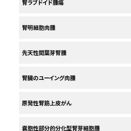
RCCの発生率
腎ラブドイド腫瘍
参照のこと。）
る。
米国では、毎年約650例のウィルムス腫瘍
[
1
]
ははるかに低い。
小児の腎臓に発生する悪性上皮性腫瘍は新たな小
小児腎腫瘍は、全小児がん症例の約7％を占める
て、これらの腫瘍は腎明細胞肉腫または腎ラブド
であるが、15～19歳の年齢群だけでみると、大半
腎ラブドイド腫瘍に関する一般情報
腎明細胞肉腫
片側性のウィルムス腫瘍の男女比は0.92/1.00である
生率は小児100万人当たり約4例であるのに対し、
ス腫瘍は、片側の腎臓（片側性）のみを侵すこともあ
断時平均年齢は、ウィルムス腫瘍の片側性症例で生後
29倍以上である。
ともある。それほど多くない種類の小児腎腫瘍とし
ラブドイド腫瘍は、一般的に乳児および幼児に起
[
1
]
である。
ウィルムス腫瘍患児の約10％に、
[
2
]
[
3
]
先天性間葉芽腎腫
、
腎臓のユーイング肉腫
、
原発性
る。最も一般的な発生部位は、腎臓（
悪性ラブドイ
腎明細胞肉腫に関する一般情報
先天性間葉芽腎腫
る。
RCCは、成人で最も一般的な腎臓の原発性悪性腫
[
4
]
腎芽腫
、
多房性嚢胞性腎腫
、
原発性腎滑膜肉腫
、
（CNS）（非定型奇形腫様/ラブドイド腫瘍）であ
れである。より年齢の高い青年（15～19歳）のグ
は非悪性腫瘍の一種である。
ほとんどの部位に発生しうる。（中枢神経系疾患の
腎明細胞肉腫はウィルムス腫瘍の異型ではないが、
[
2
]
[
3
]
2がRCCである。
RCCの小児および青年（n = 5
ウィルムス腫瘍に関連する症候群およびそ
[
2
]
中枢神経系非定型奇形腫様/ラブドイド腫瘍の治
ス腫瘍よりも再燃率および死亡率が高い重要な原
先天性間葉芽腎腫に関する一般情報
腎臓のユーイング肉腫
が進行している。
参考文献
[
1
]
再燃は早期に現れる（診断からの期間中央値、8ヵ月
の腎明細胞肉腫は規則的に拡がる線維血管壁で区
ウィルムス腫瘍は、その他の点ではがん発症の素
Smith MA, Altekruse SF, Adamson PC, e
て定義されている。明細胞肉腫は肺転移のほか、
間葉芽腎腫は小児腎腫瘍の約5％を占め、90％
するが、ウィルムス腫瘍の小児の約10％は先天異
腎ラブドイド腫瘍の診断を示唆する特徴的な臨床所
RCCに関連する病態
adolescent cancer mortality. Cancer 120
（小児腎腫瘍の臨床的特徴および診断的評価に
る。症例の15％以上が出生前に発見される。
間
[
1
]
先天異常およびウィルムス腫瘍を有する患者において
[
1
]
Abstract]
[
腎臓のユーイング肉腫に関する一般情報
5
]
原発性腎筋上皮がん
約の
ウィルムス腫瘍の臨床的特徴
および
ウィルムス
児では最もよくみられる腎腫瘍である。
診断時
rest（造腎組織遺残）が報告されている。
[
2
]
パリの
RCCに関連する病態には以下のものがある：
[
6
]
Ahmed HU, Arya M, Levitt G, et al.: Part I:
セクションを参照のこと。）
男児の方が女児よりも2倍多く診断される。2歳を
腎臓のユーイング肉腫（以前は神経上皮腫瘍として
tumours in children. Lancet Oncol 8 (8): 730
ウィルムス腫瘍患者295人のうち、52人（17.6％
診断を疑問視すべきである。
若年成人にみられるという特有な傾向を示す。非
ちの43人は重大な問題を有すると判定されたほか
[
1
]
Ahmed HU, Arya M, Levitt G, et al.: Part I
原発性腎筋上皮がんに関する一般情報
嚢胞性部分的分化型腎芽細胞腫
年齢が低いことおよび病期がIV期であることが、イ
発熱。