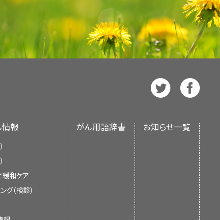
4
異
の変異により引き起こされる。
X
es Cancer 59 (3): 203-208, 2020.
lastoma treated with or without
[
8
]
R1 mutations in childhood cystic
療法、手術、および/または放射線療法
治療されてきた。
[
3
]
 Immunohistochemistry of primary
00, 2003.
[PUBMED Abstract]
renal sarcoma. Mod Pathol 27 (9):
変異率がごく低いことが明らかになっ
人のシリーズでは、33人が最初に化
する詳しい情報については、本要約の
（5％未満）
、化学療法、および放射線療法。
ric Oncology（SIOP）により用いられた放
e kidney: a potential source of
遺伝性平滑筋腫症およびRCCは、
ry renal synovial sarcoma: molecular
を受け、16人が片側腎摘出術を受
伝子はなく、これが腫瘍形成に寄与
瘍の診断的評価および病期評価
のセク
the National Wilms Tumor Study
アレル性変異
X
tity previously included among
.: Pediatric cystic nephromas:
独特な表現型である。5歳という
1, 2007.
[PUBMED Abstract]
lastic sarcoma of the kidney with
びリスクカテゴリー
異
X
urg Pathol 24 (8): 1087-96, 2000.
 mutations. Hum Pathol 48: 81-7,
されている。
 cytogenetic findings. Hum Pathol
皮優勢型を示す）のI期ウィルムス腫
[
17
]
[
18
]
者はすべて登録して臨床試験に組み
EK2
X
数認められる患者において
SMARCB1
CI）とは独立した
PDQ Pediatric
る記述が追加された（引用、参考文献
15％および退形成組織型ウィルムス
定し実施するには、腎腫瘍の治療に経
瘍発症の遺伝的素因と一致している。
X
Cystic Nephroma Is Morphologically,
法および/または化学療法を受け
され、随時更新される。本要約は独
R1 mutations in childhood cystic
。
な再燃部位は肺で、腹部/側腹部お
器科専門医、小児放射線腫瘍医、およ
ly Distinct From Adult Cystic
CB1
の生殖細胞変異が認められる。
RPT2
として
X
んを発症するリスクが高い。最大
国立衛生研究所（NIH）の方針声明を
renal sarcoma. Mod Pathol 27 (9):
る；しかしながら、症例の約半数で報
, 2017.
[PUBMED Abstract]
再発は、脳（0.5％）または骨でまれ
）変異
にウィルムス腫瘍を認めた（経過
画の策定が必要である。
であり、遺伝性ではない。ラブドイド腫
びまん性退形成型のII期ウィルムス腫瘍
を照射し、プラチナ製剤をベース
者のほとんどが非常に若年であった
ムス腫瘍が再発した患者の救助率は
変異
X
の診断時の年齢中央値は6ヵ月で、
naplastic sarcoma of the kidney: a
観察されている。
横紋筋肉
[
19
]
好な組織型のウィルムス腫瘍の患児よ
期と種類に関して、および献身的で専
ん情報
がん用語辞書
お知らせ一覧
て、再発後の転帰は60％まで改善し
見直し、記事に対して以下を行うべき
異
X
a new entity with polyphenotypic
も若い。
生殖細胞系モザイク現
始神経外胚葉性腫瘍（PNET）、
[
14
]
の場合とは異なる。すべての患者に腫
には特別な配慮が必要であるという
人にウィルムス腫瘍が発生した。
まん性退形成型のIII期ウィルムス腫瘍
, 2007.
[PUBMED Abstract]
）
した同胞を有するいくつかの家族に対して示
がんが報告されている。
[
20
]
[
21
]
メンの一部としてドキソルビシンが投
X
が最も悪い可能性があるとみられて
）
児がん治療の晩期合併症（晩期
6人のうち、14人が両側性疾患
的特徴が解析されているが、これらの
X
な情報については、
支持療法と緩和
よび混合型サブタイプ）先天性間葉芽腎腫
の生殖細胞変異も報告されている。
と緩和ケア
びまん性退形成型のIV期ウィルムス腫瘍
ションを参照のこと。）
瘍が生じたのは16人中3人であっ
るのは困難である。また、以下の予後
X
る：
：
ング（検診）
治療が進化するにつれて変化していく
がん患者の治療において担う役割に
X
可能な病変を有する患者に対してビン
は経過中のいずれかの時点で退形
小児がん施設では、小児および青年
情報