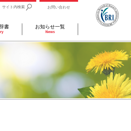
サイト内検索
お問い合わせ
辞書
お知らせ一覧
ry
News
IDs関連
小児
関連リンク
細胞
支持療法と緩和ケア
分泌
補完代替医療
発不明
全般