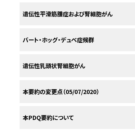
人または集団と参照配列との間に存在する遺伝学
性と遺伝性
の両方の型で発生する。一部のR
伝子
とともに
表1
に示す。これらの症候群について
る差異を記述する際に、従来の「mutation
序
んリスクの原因として、常染色体優性遺伝形
遺伝性平滑筋腫症および腎細胞がん
る。
「variant（多様体ないしバリアント）」という用
多様体が同定されている；これらの病原性多様
フォン・ヒッペル-リンダウ病（VHL）は、新生物多
さらに、良性（無害）（benign [harmless]）、おそらく
占めるに過ぎないと推定される。その他のま
表1．遺伝性腎細胞がん（RCC）症候群と感受
ある。
VHL
遺伝子
に
生殖細胞
病原性多様体
を有す
uncertain significance）、おそらく病原性（lik
び遺伝的背景因子が、非遺伝的危険因子とと
序
バート・ホッグ・デュベ症候群
の種類の良性および悪性の腫瘍や嚢胞が発生しや
こす）（pathogenic [disease causing
ている可能性が高い。
症候群（遺伝
遺伝子
腎腫瘍の病
（CNS）血管芽腫；網膜血管芽腫；淡明細胞型腎細胞
は、全体を通じて、疾患を引き起こす突然変異に対し
遺伝性平滑筋腫症および腎細胞がん（HLRCC）は、
様式）
理学
褐色細胞腫、嚢胞、嚢胞腺腫、および神経内分泌腫瘍（
variant）という用語を使用する。多様体の分類
（子宮筋腫）、腎細胞がん（RCC）のいずれかまた
序
遺伝性乳頭状腎細胞がん
ならびに精巣上体（男性）および子宮広間膜（女
伝学の概要
に関する要約を参照のこと。]
ドラターゼ（
FH
）
遺伝子
における
生殖細胞
病原性多
VHL患者の評価、そして場合によっては管理のた
与している。
FH
は、トリカルボン酸回路（クレブス
バート・ホッグ・デュベ症候群（BHD）は、フォリクリン
[注: 本要約に記載されている多くの遺伝子および病態につ
VHL患者のケアに携わる専門家として、泌尿器
変換を触媒する酵素フマル酸ヒドラターゼをコード
様体
により生じる
常染色体優性遺伝
性の過誤腫性
序
本要約の変更点（05/07/2020）
フォン・ヒッペル-
VHL
3p26、
腫
ccRCC（多病巣
2
Inheritance in Man（OMIM）カタログ
医、眼科医、内分泌医、神経内科医、腫瘍内科医、
リンダウ病
関連する遺伝子および症候群
瘍抑制
性）
4
Birtによって最初に報告され、
線維毛包腫
/毛盤腫
OMIM
を参照のこと。]
（VHL）（AD）
（pVHL）
[
1
]
が挙げられる。
する。
BHDの臨床的特徴には、皮膚症状（線維
命名法
遺伝性乳頭状腎細胞がん（HPRC）は、両側性およ
[
3
]
[
2
]
常染色体優性遺伝形式をとる次の4つの主要
PDQがん情報要約は定期的に見直され、新情報
腎細胞がん（RCC）は、男女を問わず比較的よく診
自然気胸の病歴、およびさまざまな組織型の腎腫
（RCC）を発症させやすい
常染色体優性
症候群であ
本PDQ要約について
る：
フォン・ヒッペル-リンダウ病
（VHL、
VHL
に
セクションでは、上記の日付における本要約最新変
歴史的に、皮膚平滑筋腫を発症しやすい素因は、
遺伝性平滑筋腫
FH
1q42.1、
HLRCC関連
2020年には約73,750例の腎がんおよび腎盂がん
遺伝学的情報
BHDでみられることがあるが、一般集団でも多く
胞系
活性化
病原性多様体
はHPRC感受性に関連し
る）；
遺伝性平滑筋腫症および腎細胞がん
（HL
症および腎細胞
腫瘍抑制（フ
RCC
3
た。1973年に2つの
家系
が報告され、その中の3世
測されている。
このがんはすべての成人悪性疾
疾患の重症度は多岐にわたる。皮膚病変は通
[
1
]
[
6
]
[
7
]
がん
（HLRCC）
マル酸ヒドラ
フォン・ヒッペル-リンダウ病
を原因とする）；
バート・ホッグ・デュベ症候群
（