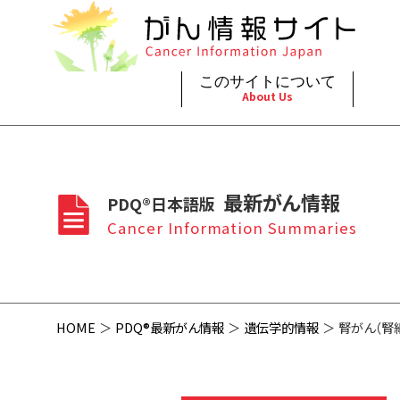
このサイトについて
About Us
脳神
治療（
ご利
このサイトについて
がんの種類
最新がん情報
眼
治療（
最新がん情報
PDQ®日本語版
プライ
About Cancer Information Japan
Cancer Types
Summaries
頭頸
支持療
Cancer Information Summaries
お問
呼吸
スクリ
HOME
PDQ®最新がん情報
遺伝学的情報
腎がん（腎細