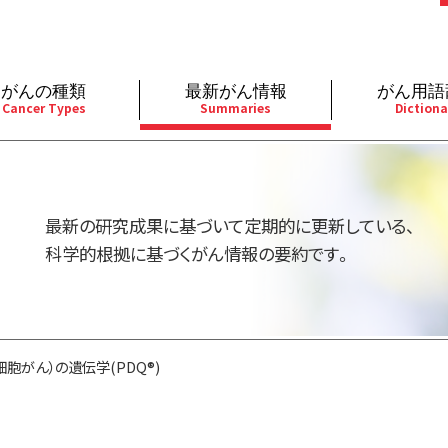
がんの種類
最新がん情報
がん用語
Cancer Types
Summaries
Dictiona
経
成人）
乳腺
婦人科
予防
A
用規約
寄附・協賛のお願い
小児）
消化管
皮膚
遺伝学的情報
胚
最新の研究成果に基づいて定期的に更新している、
バシーポリシー
寄附・協賛一覧
部
法と緩和ケア
肝胆膵
骨軟部
統合、代替、補完療法
内
科学的根拠に基づくがん情報の要約です。
い合わせ
沿革
器
ーニング（検診）
泌尿器
造血器
原
胞がん）の遺伝学(PDQ®)