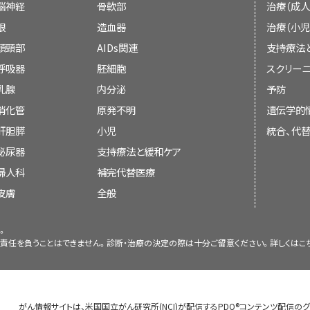
か決定する：
される。
有病率は31,000人に1人から9
脳神経
可能である。遺伝子検査には、
瘍が発生する確率は、臨床的に
骨軟部
遺伝カウンセリング
罹患していない
治療（成人
家
[
8
]
[
9
]
[
10
]
遺伝性乳頭状腎細胞がん（HPRC）。
マトリックスからの信号を細胞質に伝達し、増殖、
張、痙攣発作、および大脳萎縮を含む新生児の神
ジオ波焼灼術や凍結アブレーションなどの
ア
この数値の正確な測定は、VHLを診
は、
なった。
がんの遺伝学的リスク評価とカウンセリング
さらにこの研究では、BHDの臨床診
に関
眼
[
10
]
[
11
]
[
12
造血器
]
治療（小児
[
13
]
節する。
細胞表面におけるリガンド結合により、
[
7
]
ある疾患の
常染色体劣性
フマル酸ヒドラターゼ欠乏
スクが高い比較的小さい腫瘍を有する患者に
血縁者に対して包括的な
スクリーニング
を実施する
族の50倍の確率で自然気胸を起こすことも明らか
バート・ホッグ・デュベ症候群（BHD）。
頭頸部
AIDs関連
支持療法
誘発され、これにより下流のシグナル伝達分子が
参考文献
報については、本要約の
遺伝的に関連のある疾患
の
VHL患者の治療においてスニチニブなどの
エクソンからなるこの小さな遺伝子における固有
然気胸がいずれもBHDの主症状であることが確認
呼吸器
胚細胞
スクリーニ
ンドによる活性化後、METはPI3KサブユニットのPI3K
VHL関連RCCの治療（ただし、血管芽腫で
Choyke PL, Glenn GM, Walther MM, et al.: v
この集団内ではほとんどの家族が単一の
創始者
か
攻性となりうるが、一般的には非常に緩徐な経過
会議での議論、
FH
における生殖細胞病原性多様体を受け継いでい
乳腺
内分泌
予防
STAT3、あるいはアダプター分子GAB1と相互作
明らかにされている。網膜血管芽腫、中枢神
clinical, and imaging features. Radiolog
れる。
では、生涯にわたって各腎に対して腎部分切除術
な
体細胞
FH
変異
のため、典型的に
ヘテロ接合性の
クターの誘引により、いくつかのシグナル伝達カスケード（R
消化管
Abstract]
原発不明
遺伝学的
よび膵神経内分泌腫瘍など、VHLの腎以外
本文の引用、または
性疾患の報告はあるが、まれである。
ドラターゼ蛋白の機能喪失がHLRCCにおける腫
[
14
]
本要約は、これらの遺伝的症候群に焦点を当てて
γ/PKCなど）が活性化される。
RAS-ERK活
肝胆膵
小児
統合、代
[
7
]
Lonser RR, Glenn GM, Walther M, et al.: 
評価を必要とし、外科的介入が必要な場合も
病原性多様体の浸透度
り、
FH
の
腫瘍抑制遺伝子
としての機能を支持してい
する詳しい情報については、
腎細胞がんの治療
およ
361 (9374): 2059-67, 2003.
[PUBMED Abstra
一方、PI3K/AKTは細胞生存活性を調整する。
既に引用されている既存の記事との入れ替え
[
7
]
泌尿器
支持療法と緩和ケア
遺伝学的情報
HLRCC関連RCC
は生物学的に侵攻性が強い
に関するPDQ要約を参照のこと。）
Launonen V, Vierimaa O, Kiuru M, et al.: I
婦人科
補完代替医療
HLRCCの家系では、
FH
にさまざまな病原性多様体
VHL
病原性多様体は
浸透度
が高く、65歳までに9
（例、切除断端を広くした根治的腎摘出術ま
leiomyomas and renal cell cancer. Proc Nat
有病率と創始者効果
センス病原性多様体
であるが、
ナンセンス
、
フレーム
皮膚
全般
すべての
キャリア
にこの症候群に関連する一種類以
2001.
[PUBMED Abstract]
がある。併用レジメンにおいて
ベバシズマブ
FLCN遺伝子
自然史
体も報告されている。
最近では、全
[
4
]
[
5
]
[
6
]
[
7
]
法および
バンデタニブ
が研究段階にある。
H
Alam NA, Olpin S, Leigh IM: Fumar
北米の2つのHPRC大家族において、
MET
遺伝子の
。
れている。
要約の変更は、発表された記事の証拠の強さを委
[
8
]
predisposition to cutaneous leiomyomas
VHLの危険因子
新たな
腫瘍抑制遺伝子
である
FLCN
は、
染色体
17
介入を必要としない。症状がある場合は、手術
各症候群の自然史は異なっており、組織学的特徴
同定された。2つの家族の罹患家系員は、
MET
遺伝
責任を負うことはできません。診断・治療の決定の際は十分ご留意ください。詳しくは
こ
cancer. Br J Dermatol 153 (1): 11-7, 2005.
[P
約にどのように組み入れるべきかを決定するコンセ
している。
BHD患者では、すべての翻訳された
またはレーザー療法を検討してもよい。1件
いくつかの因子より影響される。報告されている
プロタイプ
[
を共有していたことから、共通の先祖（
2
]
VHL患者の子供それぞれが、罹患した親から
有病率
VHL
病
Toro JR, Nickerson ML, Wei MH, et al.: Mu
されており
、病原性
イントロン
多
は、
A型ボツリヌス毒素
により、皮膚病変に痛
とは有用であるが、ときに認められる個別の変動に
かしながら、共通の祖先のハプロタイプを共有せず
[
1
]
[
15
]
[
16
]
[
17
]
gene cause hereditary leiomyomatosis and
は50％である。（詳しい情報については、本要約の
64kDaのリン蛋白であるフォリクリン（FLCN）
が改善する可能性が示された。子宮平滑筋腫
タリングする必要がある。個々の患者の予後は、
胞病原性多様体を有する家族もまた報告されてい
North America. Am J Hum Genet 73 (1): 95-
HLRCCの有病率は不明である。あるグループは、有
がん情報サイトは、米国国立がん研究所(NCI)が配信するPDQ®コンテンツ配信の