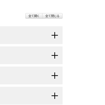
全て開く
全て閉じる
がん）の遺伝学の話題について概要を
した以下の詳細セクションへのハイ
用語については、
NCI Dictionary of
が張られた用語をクリックすれば、別
胞がん（RCC）症候群（フォン・ヒッ
語体系を変化させるべく、遺伝学のコ
胞がん[HLRCC]、バート・ホッグ・
ている。その変化とは、研究対象の個
みられる腎がんとは異なり、
散発
[HPRC]）について、その
感受性遺