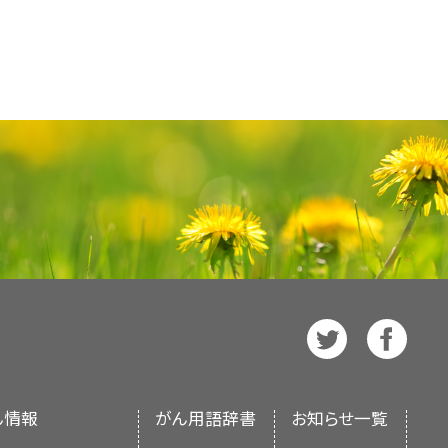
起こす特異的な既知の環境危険因子は
筋腫および/または平滑筋肉腫を示
する腎がんとは異なり、腎床部の内層
で多病巣性である；ほとんどの個人は
がん
（HPRC、
MET
における病原
危険因子は、両側性および多病巣性タ
性RCCを有する20歳の女性も報告
ーズで、中枢神経系血管芽腫の治療に
れる。RCC以外の腎がん（腎盂と腎
BHDの個人の約15～30％に腎腫
PRCを除いてそれぞれ、他の臓
または
5%–
皮膚：線維毛包腫/毛盤腫
MET
がん原遺伝子のチロシン
関連がリード症候群として知られるよ
ている（引用、参考文献177として
に位置する
腫瘍抑制遺伝子
である。
のRCC好発家系における遺伝性発が
徐に増殖する；腫瘍診断時の年齢中央
[
5
]
がんの遺伝学について、包括的な、専
0%
する。
体である。
[
2
]
[
3
]
明らかな関連性は、2001年まで報告
研究間で異なる局所制御の定義に依存してい
エクソン
で起こる。ほとんどの
罹患
者
様体
が同定されている；これらの病原
、複合型膨大細胞腫瘍（膨大細胞腫と
提供する。本要約は、がん患者を治療
肺：肺嚢胞、自然気胸
筋腫と乳頭状タイプ2のRCCが同時分
、もう1人の
非罹患
者の親から正常
ぎないと推定される。
その他の
％）、嫌色素性腎細胞がん（RCC）
[
3
]
[
4
]
として作成されている。これは医療に
伝性平滑筋腫症および腎細胞がん
L関連腫瘍は、Knudsonの「2ヒッ
子が、非遺伝的危険因子とともに
家
細胞型腫瘍および乳頭状腫瘍は、報告さ
は推奨事項を提供しているわけでは
00％
知見なし
d
が作成と内容の更新を行っており、
に近
L
アレル
が不活性化した場合にのみ、
一部の家系では、腎腫瘍および/ま
8
]
独自の文献レビューを反映しており、
発生する。
VHL
の生殖細胞病原性多
を認める。
[
9
]
[
11
]
[
12
]
PDQ要約の更新におけるPDQ編集委
染色体優性遺伝形式
をとる以下の4
ての細胞に存在する。2番目の「ヒッ
ついては、
本PDQ要約について
およ
0アミノ酸蛋白をコードする。
機能性
CNS = 中枢神経系。
[
4
]
の組織に発生する。これにより正常
ase
を参照のこと。
Da）で構成されるヘテロダイマーである。
起源となるクローナルな細胞が発生
多様体を保有しているか、保有す
NCI）とは独立した
PDQ Cancer
よびβサブユニットを生じ
、ジス
[
5
]
に
呼ばれる特異的な皮膚の過誤腫、肺嚢
罹患した
家族に報告されている伝
定期的なサーベイランスが中心で
れ、随時更新される。本要約は独自
の遺伝子には異なるアイソフォームを
がある。BHDは表現型の不均一性を
遺伝子が片親のみにあれば十分であ
A
を包含する。この遺伝子は、複数種
臓以外の両方で疾患が発現してい
立衛生研究所（NIH）の方針声明を示
性は1回の妊娠当たり50％であるこ
系間で大きく異なる。現在までに、皮
、
染色体
1q42.3-43上に位置する。
。
HPRCに関連する遺伝子について、臨床
換のリスクが高まる証拠は得られて
に対する細胞表面受容体として同定さ
体
化した
FH
アレル
の片方の遺伝のみ
）。
ん情報
手術
で管理される。腎温存技術
がん用語辞書
お知らせ一覧
見直し、記事に対して以下を行うべき
人に1人から43,000人に1人と推定
査施設で実施される遺伝子検査が利用
、BHDの臨床診断を受けた患者に腎腫
HGFリガンドに結合することで細胞外
性
両アレル性
病原性多様体は、低緊
ため一般的に用いられている。ラ