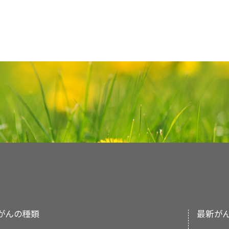
遺伝性または
散発性
タイプ1乳頭状RCCを引き
優性
形式で遺伝する皮膚平滑筋腫および子宮平滑
（AD）
ターゼ）
[
3
]
[
4
]
1.9：1である。
RCCは腎盂または腎髄質に発生
齢に伴い大きさと数が増す。肺嚢胞は通常両側性
[
2
]
VHL遺伝子
本要約の目的
体を原因とする）；および
遺伝性乳頭状腎細胞
報告されていない。HPRCに対する既知の主要な
[
5
]
[
6
]
した。
この報告では、子宮平滑筋肉腫および転移
本文
に以下の記述が追加された；いくつかのシリ
（すなわち、尿細管）に形成されるがんにのみ適用さ
[
1
]
無症状であるが、自然気胸を発症するリスクが高い。
性多様体を原因とする）。これらの症候群はH
イプ1乳頭状RCCを有する生物学的近親者および/
バート・ホッグ・デ
FLCN
膨大細胞性、嫌
1
された。その後、皮膚平滑筋腫と子宮平滑筋腫の
対する定位放射線手術による良好な転帰が示され
VHL
遺伝子は、3番
染色体
短腕3p25-26のバンド
髄質のがんなど）は、本要約で取り扱わない。一部
瘍が発生し、通常は両側性、多病巣性であり、緩
医療専門家向けの本PDQがん情報要約では、腎
ュベ症候群
17p11.2、腫
色素性、膨大細
3
器において良性または悪性の他の腫瘍に関連
キナーゼ
ドメイン
における既知の活性化病原性多様
うになった。しかしながら、皮膚平滑筋腫とRCCの
Liebenow et al.）；しかしながら、これが
（BHD）（AD）
瘍抑制（フォリ
胞腫、乳頭状、
VHL
の
病原性多様体
は、この遺伝子の3つすべての
んリスクの原因として、複数の遺伝子の
[
7
]
病原性多
値は46～50歳。
よくみられる腫瘍には
[
8
]
[
9
]
[
10
]
門家の査読を経た、そして証拠に基づいた情報を
クリン）
淡明細胞複合
[
8
]
[
9
]
[
10
]
されず、2001年の研究で、皮膚および子宮の平滑
るかどうかは不明である。
は、罹患した親から
VHL
の生殖細胞病原性多様体と
性多様体はRCC症例全体の5～8％を占めるに過
嫌色素性の組織学的細胞型の特徴を有する）（50
型
する臨床家に情報を与え支援するための情報資源
遺伝学的情報
離したフィンランドの2家系が報告され
、遺
な（「野生型」の）
VHL
のコピーを受け継いでいる。VH
まだ解明されていない遺伝子および遺伝的背景因
[
2
]
（34％）、および膨大細胞腫（9％）がある。淡明
おける意思決定のための公式なガイドラインまた
遺伝性乳頭状腎
MET
7q34、
papillary
1
本要約は
PDQ Cancer Genetics Editorial Boar
（HLRCC）という名称が発表された。
細胞がん
プロトオンコ
type 1
ト」仮説と一致しており、
細胞内の両方の
VH
族性
RCCの発生に関与している可能性が高い。
れているものの、BHD腎腫瘍の10％未満である。
[
6
]
[
7
]
[
ない。
編集に関してはNCIから独立している。本要約は
（HPRC）（AD）
ジーン（肝細
い
MET遺伝子
腫瘍のクローン起源または最初の形質転換細胞が
たは皮膚症状を伴わない常染色体優性の自然気胸
胞増殖因子受
[
11
]
[
12
]
NCIまたはNIHの方針声明を示すものではない。
RCCは
散発性
と遺伝性の両方の型で発生する。
常
容体）
様体の遺伝が最初の「ヒット」に相当し、体内のすべ
遺伝学的情報
査読者および更新情報
員会の役割および要約の方針に関する詳しい情報に
臨床管理
つの主要なRCC症候群が同定されている：
MET
遺伝子
は
染色体
7q31.2上に位置し、1,39
AD = 常染色体優性；ccRCC = 淡明細胞型腎細胞がん；
ト」は体細胞
変異
であり、出生後のある時点で特定
自然史
び
PDQ® - NCI's Comprehensive Cancer Datab
MET受容体は、α鎖（50kDa）およびβ鎖（145k
な野生型の
VHL
、
FH
VHL
、
FLCN
アレルが損傷することで、腫瘍の
、または
MET
において病原性
FH遺伝子
本要約は編集作業において米国国立がん研究所（
主要な一本鎖前駆体蛋白は翻訳後に切断されてαお
常染色体優性遺伝は、これらの主要なRCC症候群
BHDの臨床的特徴には、線維毛包腫/毛盤腫と
し、これが増殖して腫瘤を形成することがある。
るリスクがあると明らかになった個人では、
Genetics Editorial Board
により定期的に見直さ
ルフィド結合により、成熟受容体を形成する。こ
達のパターンである。
FH
胞/気胸の病歴、さまざまな組織型の腎腫瘍など
遺伝子は10の
エクソン
常染色体優性
からなり、22.15 kbの
は、変化した
DN
ある。サーベイランスの推奨には、腎臓と腎
の文献レビューを反映しており、NCIまたは米国国
コードする2つの転写
多様体
が発見されている。
フォン・ヒッペル-リンダウ病（VHL）。
り、この遺伝子および本疾患が子孫に伝播する可能
にわたって高度に保存されている。ヒト
特徴とし、疾患の重症度は家族の成員間および家
FH
遺伝子は
ないかの定期的なスクリーニングが含まれる
有病率とまれな創始者効果
すものではない。
とを意味している。VHL、BHD、HLRCC、および
膚がんまたはこれらの過誤腫性病変の悪性形質転
METのβサブユニットは肝細胞増殖因子（HGF）
HLRCCは、常染色体優性遺伝症候群である；
多様
がんの種類
大きさが3cmの
遺伝性平滑筋腫症および腎細胞がん（HLRCC
VHL関連腎腫瘍
は一般的に、
最新が
委員会のメンバーは毎月、最近発表された記事を
一般集団におけるVHLの発生率は、生児出生27,000
検査室改善法（CLIA）による認定を受けている検
いない。2001年に1件の家系ベースの研究により
れ
、チロシンキナーゼ活性を有する。METは、
[
6
]
で、その個人は本疾患を発症しやすくなる。
遺伝
は、腎機能を維持できることが示されている
[
3
]