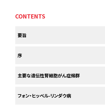
CONTENTS
要旨
この要旨では、本PDQ要約で扱う腎がん（腎細胞
序
示すとともに、各話題に関するエビデンスを記述
パーリンクを提供する。
[注: 本要約で用いられている医学および科学
主要な遺伝性腎細胞がん症候群
Genetics Terms
に解説が用意されている。リンク
のウインドウにその定義が表示される。]
常染色体優性遺伝
形式をとる4つの主要な遺伝性腎細
遺伝およびリスク
[注: 現在、遺伝学的多様性を記載するための用
フォン・ヒッペル-リンダウ病
ペル-リンダウ病[VHL]、遺伝性平滑筋腫症および腎細
ミュニティにおいて協調的な取り組みが進められ
腎細胞がん（RCC）は、腎盂または腎髄質に
デュベ症候群[BHD]、および遺伝性乳頭状腎細胞がん