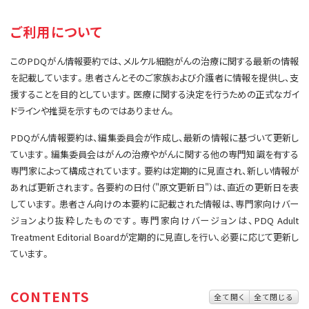
サイト内検索
お問い合わせ
遺伝学的情報
ご利用について
統合、代替、補完療法
このPDQがん情報要約では、メルケル細胞がんの治療に関する最新の情報
を記載しています。患者さんとそのご家族および介護者に情報を提供し、支
援することを目的としています。医療に関する決定を行うための正式なガイ
ドラインや推奨を示すものではありません。
PDQがん情報要約は、編集委員会が作成し、最新の情報に基づいて更新し
ています。編集委員会はがんの治療やがんに関する他の専門知識を有する
専門家によって構成されています。要約は定期的に見直され、新しい情報が
あれば更新されます。各要約の日付（"原文更新日"）は、直近の更新日を表
しています。患者さん向けの本要約に記載された情報は、専門家向けバー
ジョンより抜粋したものです。専門家向けバージョンは、PDQ Adult
Treatment Editorial Boardが定期的に見直しを行い、必要に応じて更新し
ています。
CONTENTS
全て開く
全て閉じる