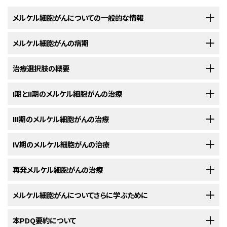
メルケル細胞がんについての一般的な情報
メルケル細胞がんの病期
メルケル細胞がんは、皮膚組織の中に悪性（がん）細胞ができる非常
にまれな疾患です。
治療選択肢の概要
メルケル細胞がんの診断がついた後には、がん細胞が皮膚以外の部
メルケル細胞
は、皮膚の最も外側の層に存在します。この細胞は、触覚を伝
位に転移していないかを明らかにするために、さらに検査が行われま
える
神経
の末端部に非常に接近して存在しています。
メルケル細胞がん
は、
す。
I期とII期のメルケル細胞がんの治療
メルケル細胞がんの患者さんには様々な治療法が存在します。
「皮膚の神経内分泌がん」、「trabecular cancer」とも呼ばれ、メルケル細胞
他の部位への
がん
の転移の有無を調べていくプロセスは、
病期分類
と呼ば
が際限なく増殖することによって発生する非常にまれな種類の
皮膚がん
で
以下の治療法に関する情報については、
III期のメルケル細胞がんの治療
治療選択肢の概要
のセクションを
メルケル細胞がん
の患者さんは様々な治療を受けることができます。その中
れます。この過程で集められた情報を基にして
病期
が判定されます。治療
す。メルケル細胞がんはほとんどの場合、日頃から日光に曝されている部位
ご覧ください。
には
標準治療
（現在使用されている治療法）もあれば、
臨床試験
において検
計画を立てるためには病期を把握しておくことが重要です。
（特に頭部と頸部）や、腕、脚、
体幹
から発生してきます。
以下の治療法に関する情報については、
IV期のメルケル細胞がんの治療
治療選択肢の概要
のセクションを
証中のものもあります。治療法の臨床試験とは、既存の治療法を改良した
I期
と
II期
の
メルケル細胞がん
の治療法には以下のようなものがあります：
ご覧ください。
り、
がん
の患者さんのための新しい治療法について情報を集めたりすること
病期分類の過程では以下のような検査法や手技が用いられます：
を目的とした
調査研究
です。複数の臨床試験で現在の標準治療より新しい
以下の治療法に関する情報については、
再発メルケル細胞がんの治療
治療選択肢の概要
のセクションを
III期
の
メルケル細胞がん
の治療法には以下のようなものがあります：
治療法のほうが良好であることが明らかになった場合は、その新しい治療法
ご覧ください。
が標準治療となります。患者さんは臨床試験への参加を検討してもよいで
以下の治療法に関する情報については、
メルケル細胞がんについてさらに学ぶために
治療選択肢の概要
のセクションを
IV期
の
メルケル細胞がん
の治療法には以下のようなものがあります：
しょう。臨床試験の中にはまだ治療を始めていない患者さんのみを対象と
ご覧ください。
腫瘍
の摘出
手術
（場合によっては
リンパ節郭清
術を伴う
広範囲
CTスキャン（CATスキャン）
：体内の領域を様々な角度
しているものもあります。
米国国立がん研究所
本PDQ要約について
が提供している
メルケル細胞がん
に関する詳しい情報
局所切除術
など）。
再発
メルケル細胞がん
の治療法には以下のようなものがあります：