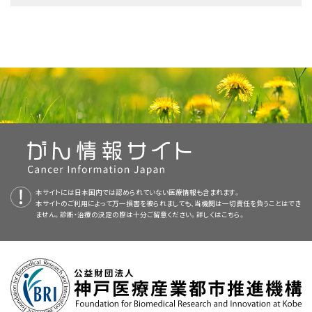
から撮影して、精細な連続画像を作成する検査法。この画像は
については、以下をご覧ください：
場合によっては
リンパ節郭清
術を伴う
広範囲局所切除術
。
X線
装置に接続されたコンピュータによって作成されます。
臓
標準治療として以下の4種類が用いられています：
手術とその後の
放射線療法
。
PDQについて
器
や
組織
をより鮮明に映し出すために、
造影剤
を
静脈
内に
注
放射線療法
。
免疫療法
（
アベルマブ
または
ペムブロリズマブ
を使用する
免疫
射
したり、患者さんに造影剤を飲んでもらったりする場合もあり
手術
チェックポイント阻害薬
療法
）。
PDQ（Physician Data Query：医師データ照会）は、米国国立がん研究所が
ます。
原発
小細胞肺がん
を調べたり、
メルケル細胞がん
の転移
手術
で切除できない
腫瘍
には、
免疫療法
（
ペムブロリズマブ
を
提供する総括的ながん情報データベースです。PDQデータベースには、が
以前の
手術
で切除した領域よりも多くの
組織
を切除する
広範
メルケル細胞がんの治療には以下のような
を見つけたりする目的で、胸部と
腹部
外科的
のCTスキャンが実施され
手技が用いられます：
皮膚がん（黒色腫を含む）についてのホームページ（英語）
使用する
免疫チェックポイント阻害薬
療法
）。
症状
を和らげ
生活の質（QOL）
を高める
緩和療法
としての
化学
んの予防や発見、遺伝学的情報、治療、支持療法、補完代替医療に関する最
囲局所切除術
。
リンパ節郭清
術も行われることがあります。
ることがあります。また、
リンパ節
へのメルケル細胞がんの転
NCIの
臨床試験検索
から、現在患者さんを受け入れているNCI支援のがん
療法
や
手術
、または
放射線療法
。
新かつ公表済みの情報を要約して収載しています。ほとんどの要約につい
移を見つける目的で、頭部と頸部のCTスキャンが実施されるこ
皮膚がんの予防
化学療法
の
臨床試験
への参加。
臨床試験を探すことができます（なお、このサイトは日本語検索に対応してお
手術とその後の
放射線療法
。
て、2つのバージョンが利用可能です。専門家向けの要約には、詳細な情報
ともあります。この検査法はコンピュータ断層撮影法（CT）やコ
りません。）。がんの種類、患者さんの年齢、試験が実施される場所から、臨
画像を拡大する
免疫療法（
ニボルマブ
および
イピリムマブ
）の
臨床試験
への参
が専門用語で記載されています。患者さん向けの要約は、理解しやすい平
皮膚がんのスクリーニング
免疫療法（
ニボルマブ
）の臨床試験への参加。
ンピュータ体軸断層撮影法（CAT）とも呼ばれます。
床試験を検索できます。臨床試験についての
一般的な情報
もご覧いただけ
加。
化学療法
。
易な表現を用いて書かれています。いずれの場合も、がんに関する正確か
広範囲局所切除術
：がん全体と周囲の
組織
の一部を切除する
表皮、真皮、皮下組織を示す皮膚の解剖図。メルケル細胞は表皮
ます。
つ最新の情報を提供しています。また、ほとんどの要約は
センチネルリンパ節生検（英語）
スペイン語
版も利
底部の基底細胞層にあり、神経と接続しています。
手術法。
センチネルリンパ節生検
が広範囲局所切除術の最中
PETスキャン（陽電子放射断層撮影）
：体内の
悪性
腫瘍
症状
を和らげ
生活の質（QOL）
を高める
緩和療法
としての放射
本サイトには日本国内では認められていない医療情報も含まれます。
用可能です。
に行われることがあります。
リンパ節
にがんが認められる場合
細胞
を検出するための検査法。まず
放射性
のある
ブドウ糖
の
線療法および/または手術。
本サイトのご利用によって万一損害を被られましても、当機関は一切責任を負うことはでき
免疫療法によるがん治療（英語）
は、
リンパ節郭清
術も行われることがあります。
溶液を少量だけ静脈内に注射します。その後、周囲を回転しな
ません。診断・治療の決定の際は十分ご留意ください。詳しくは
こちら。
PDQはNCIが提供する1つのサービスです。NCIは、米国国立衛生研究所
NCIの
臨床試験検索
から、現在患者さんを受け入れているNCI支援のがん
がら体の内部を調べていくPET
スキャナ
という装置を用いて、ブ
NCIの
臨床試験検索
から、現在患者さんを受け入れているNCI支援のがん
メルケル細胞がんは増殖のペースが速く、早
期
の段階から
転移
を起こす傾向
（National Institutes of Health：NIH）の一部であり、NIHは連邦政府にお
リンパ節郭清術：リンパ節を摘出し、その組織サンプルについて
臨床試験を探すことができます（なお、このサイトは日本語検索に対応してお
ドウ糖が消費されている体内の領域を示す画像を作成してい
臨床試験を探すことができます（なお、このサイトは日本語検索に対応してお
があります。通常はまず周辺の
リンパ節
に転移し、続いて遠く離れた部位に
ける生物医学研究の中心機関です。PDQ要約は独立した医学文献のレ
顕微鏡
でがんの
徴候
がないか調べる手術手技。
所属リンパ節
りません。）。がんの種類、患者さんの年齢、試験が実施される場所から、臨
きます。悪性腫瘍細胞は、正常な細胞よりも活発でブドウ糖を
りません。）。がんの種類、患者さんの年齢、試験が実施される場所から、臨
あるリンパ節や皮膚、
肺
、
脳
、骨などの
臓器
に転移していきます。
ビューに基づいて作成されたものであり、NCIまたはNIHの方針声明ではあ
郭清
術では
腫瘍
の周辺にあるリンパ節の一部が切除され；
根
床試験を検索できます。臨床試験についての
一般的な情報
もご覧いただけ
より多く取り込む性質があるため、画像ではより明るく映し出さ
NCIの
臨床試験検索
から、現在患者さんを受け入れているNCI支援のがん
床試験を検索できます。臨床試験についての
一般的な情報
もご覧いただけ
米国国立がん研究所が提供している一般的な
りません。
がん
情報とその他の資源につ
治的リンパ節郭清術
では腫瘍の周辺にあるリンパ節の大半ま
ます。
メルケル細胞がんとは、皮膚がんによる死因として
黒色腫
の次に多くみられ
れます。
臨床試験を探すことができます（なお、このサイトは日本語検索に対応してお
ます。
いては、以下をご覧ください：
たは全てが切除されます。この手技はリンパ節切除術とも呼