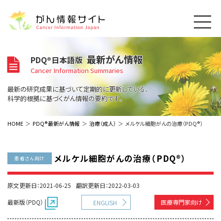
このサイトについて
最新がん情報
PDQ®日本語版
About Cancer Information Japan
Cancer Information Summaries
ご利用規約
がんの種類
最新の研究成果に基づいて定期的に更新している、
Cancer Types
プライバシーポリシー
科学的根拠に基づくがん情報の要約です。
お問い合わせ
脳神経
泌尿器
内分泌
最新がん情報
HOME
PDQ®最新がん情報
治療（成人）
メルケル細胞がんの治療（PDQ®）
Summaries
寄附・協賛のお願い
眼
婦人科
原発不明
寄附・協賛一覧
頭頸部
皮膚
治療（成人）
がん用語辞書
小児
メルケル細胞がんの治療（PDQ®）
患者さん向け
沿革
Dictionary
呼吸器
骨軟部
治療（小児）
支持療法と緩和ケア
関連リンク
支持療法と緩和ケア
乳腺
造血器
原文更新日：2021-06-25
翻訳更新日：2022-03-03
お知らせ一覧
補完代替医療
News
スクリーニング（検診）
消化管
AIDs関連
最新版（PDQ）
医療専門家向け
ENGLISH
予防
肝胆膵
胚細胞
全般