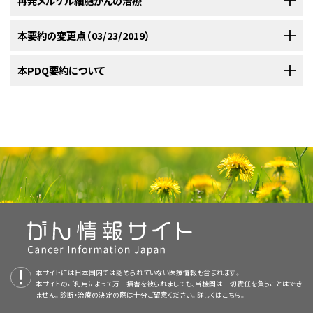
再発メルケル細胞がんの治療
れる；しかしながら、小さい低リスク病変（すなわち、他の予後不良因子が認
ける患
III期のMCCに対する標準治療法の選択肢
る。
められない2cm未満の腫瘍）を有する患者のサブセットにおいて示されてい
者数
パフォーマンスステータスが良好なIV期疾患の患者には化学療法が検討さ
解剖学
メルケル細胞がんはまれな腫瘍である。再発メルケル細胞がん患者に限定
本要約の変更点（03/23/2019）
III期のMCC
に対する標準治療法の選択肢には以下のものがある：
さらに、米国がん合同委員会のI期およびII期疾患の患者の治療成績はしば
a
るように、放射線による罹病を回避し、低い局所再発率を維持することが可
れる。さまざまなレジメンで反応が得られているが、化学療法により持続性
Yiengpruksawan
1991
MSKCC
77
1969–
して報告された臨床試験はない。これらの患者に対する推奨事項およびさ
[
2
]
1989
しば合わせて報告される。所定の精密検査、治療、および経過観察を行った
能である。
[
1
]
の疾患制御または長期の生存がもたらされるという証拠は十分ではない。
切除断端陰性での局所切除で、機能維持を試みる。
a
まざまな治療の転帰は、多くの大規模ケースシリーズ
[
証拠レベ
[
1
]
[
2
]
[
3
]
PDQがん情報要約は定期的に見直され、新情報が利用可能になり次第更
本PDQ要約について
Allen
[
3
]
1999
MSKCC
102
1969–
臨床試験からの結果がないため、ほとんどのMCC患者は、それぞれの症例
センチネルリンパ節手技、陽性のリンパ節が発見された場合には、よ
1996
潜伏性のリンパ節病変のリスクが高いため、臨床的に検知可能な転移性病
ル：3iiiDiii
]および1件の第II相臨床試験に含まれている。
[
証拠レベル：
[
4
]
新される。本セクションでは、上記の日付における本要約最新変更点を記
化学療法が適切な選択肢と考えられないIV期の患者では、局所または領域
の特質のほか、患者の希望を考慮した施設または開業医の好みで治療され
a
り根治的な所属リンパ節の手術をその後に実施。
Allen
[
4
]
2005
MSKCC
250
1970–
変が認められない患者には、センチネルリンパ節（SLN）生検が推奨される。
3iiiA
]治療は通常、患者の希望およびそれぞれの症例の特質に基づいて個
述する。
の緩和のために手術および/または放射線療法が検討される。
ている。
2002
本要約の目的
特に原発腫瘍の切除断端が十分でないという懸念またはリンパ節
別に決定され、標準の選択肢は存在しない。臨床試験への登録が検討され
現在、転移巣はいずれのサイズでも所属リンパ節（N）の病期分類に関し
[
2
]
米国がん合同委員会
2017
N/A
N/A
メルケル細胞がんの病期情報
の手術後に局所領域再発のリスク（例、複数の原発性リンパ節、被
抗プログラム死リガンド-1抗体のアベルマブは、米国食品医薬品局により、
画像を拡大する
最も適切なMCCの治療方法に関する多くの議論には、2つの競合する考え
て陽性と考えられている；そのため、SLNにおける微小転移の発見を向上さ
るべきである。
（American Joint
医療専門家向けの本PDQがん情報要約では、メルケル細胞がんの治療につ
Committee on
膜外浸潤、リンパ血管性浸潤、およびin-transit転移の証拠）がある
転移性MCCの治療法として承認されている。MCCに対する他の免疫療法が
方が根底にある。第一の考え方では、MCCは他の非黒色腫皮膚がんと同様
せるために、免疫組織化学検査がルーチンに用いられる。
[
3
]
[
4
]
Cancer）
[
5
]
本セクションには編集上の変更がなされた。
いて、包括的な、専門家の査読を経た、そして証拠に基づいた情報を提供す
図4．メルケル細胞がんのメルケル-免疫組織化学的鑑別診断（典
場合には、局所および所属リンパ節への放射線。
現在臨床評価段階にある。免疫療法の成功は、進行期MCCの管理において
に治療され、手術および必要に応じた放射線療法により局所領域疾患を治
局所再発
Clark
[
6
]
2007
Westmead Hospital、シドニ
110
る。本要約は、がん患者を治療する臨床家に情報を与え支援するための情
型的な染色パターン）。
I期およびII期のMCCに対する標準治療法の選択肢
重大な出来事である。ただし、すべての患者が免疫療法に反応するわけで
療するように重点が置かれている。2番目の考え方では、MCCはその
ー、オーストラリア
生物学
本要約は
PDQ Adult Treatment Editorial Board
が作成と内容の更新を
III期のMCCに対して臨床評価段階にある治療法の選択肢
報資源として作成されている。これは医療における意思決定のための公式
はない。さらに、固形臓器移植または自己免疫疾患の状況で免疫抑制が必
局所再発を来した患者に対する治療法の選択肢として、可能な場合はより
的特性
に応じて治療される。このアプローチにより、MCCは全身性疾患とみ
Princess Margaret
行っており、編集に関してはNCIから独立している。本要約は独自の文献レ
I期
および
II期のMCC
に対する標準治療法の選択肢には以下のものがある：
なガイドラインまたは推奨事項を提供しているわけではない。
Hospital/University Health
要な患者は、免疫療法の最適な候補にならない可能性がある。
広範囲の局所手術、およびその後に以前に行われていない場合は放射線を
なされる小細胞肺がんと類似していることになり、系統的な補助化学療法
III期のMCCに対して臨床評価段階にある治療法の選択肢には以下のもの
ビューを反映しており、NCIまたはNIHの方針声明を示すものではない。
Network、トロント、カナダ
組織学的には、MCCは3つの亜型に分類されている：
[
6
]
[
7
]
[
8
]
[
9
]
実施する。
切除断端陰性での局所切除で、機能維持を試みる。
がよりルーチンに推奨されている。
がある：
PDQ要約の更新におけるPDQ編集委員会の役割および要約の方針に関す
[
1
]
Sydney Head and Neck
IV期のMCCに対する標準治療法の選択肢
査読者および更新情報
Cancer Institute/Royal
典型的には最初にSLN手技を行う外科的リンパ節評価が、リンパ節
る詳しい情報については、
本PDQ要約について
および
PDQ® - NCI's
Prince Alfred Hospital、シド
所属リンパ節郭清（RLND）もまた、以前に流入領域の所属リンパ節が切除
病変のリスクが高いと考えられる患者に検討される。陽性のリンパ
Comprehensive Cancer Database
を参照のこと。
原発巣に対する手術
IV期のMCC
に対する標準治療法の選択肢には以下のものがある：
ニー、オーストラリア
本要約は編集作業において米国国立がん研究所（NCI）とは独立した
PDQ
本サイトには日本国内では認められていない医療情報も含まれます。
されていない場合に検討できる。
節が発見された場合は患者の病期がIII期に格上げされ、完全リン
本サイトのご利用によって万一損害を被られましても、当機関は一切責任を負うことはでき
MSKCC = Memorial Sloan Kettering Cancer Center；N/A = 該当せず。
画像を拡大する
Adult Treatment Editorial Board
により定期的に見直され、随時更新され
ません。診断・治療の決定の際は十分ご留意ください。詳しくは
こちら。
18件のケースシリーズのレビューにおいて、診察時に遠隔転移疾患を発症し
a
パ節郭清が検討される。
MSKCCシステムは日々進化している。MSKCCの著者らは、256人の患者に関
再発後の予後は不良なため、全身化学療法の実施も検討できるが、それに
る。本要約は独自の文献レビューを反映しており、NCIまたは米国国立衛生
索状型（trabecular）：古典的パターン、大細胞型、超音波検査