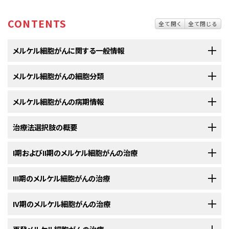
サイト内検索
お問い合わせ
遺伝学的情報
CONTENTS
全て開く
全て閉じる
統合、代替、補完療法
メルケル細胞がんに関する一般情報
メルケル細胞がん（MCC）は1972年にTokerにより、皮膚の索状性がんとして
メルケル細胞がんの細胞分類
最初に記述された。
他の呼称としては、Toker腫瘍、皮膚の原発性小細
[
1
]
胞がん、原発性皮膚神経内分泌腫瘍、悪性毛盤腫などがある。
[
2
]
メルケル細胞の正確な起源および機能は依然として研究段階にあるが、上
メルケル細胞がんの病期情報
皮と神経内分泌の両方の起源の特徴をもち、触覚感度機能（機械受容器）を
MCCは、真皮表皮接合部に発生する侵攻性の神経内分泌がんであり（
図1
を
有する細胞に発生すると考えられている。
[
1
]
[
2
]
[
3
]
[
4
]
メルケル細胞がん（MCC）の記載については、以前までは5つの競合する病期
治療法選択肢の概要
参照のこと）、MCCは黒色腫に次いで皮膚がんによる死因の第二位となって
分類システムを用いた論文が大半を占めていた。
いる。
メルケル細胞の正確な起源および機能は依然として研究段階
[
3
]
[
4
]
特徴的な病理組織学的特性としては、電子顕微鏡検査での有芯の細胞質神
メルケル細胞がん（MCC）はまれな腫瘍である。文献における臨床管理の推
I期およびII期のメルケル細胞がんの治療
にあるが、上皮と神経内分泌の両方の起源の特徴をもち、触覚感度機能（機
経分泌顆粒（dense core cytoplasmic neurosecretory granules）および
奨事項のほとんどは比較的少数の患者について記述しているケースシリー
表2．以前用いられていた5つの競合するメルケル細胞がん病期分類シ
械受容器）を有する細胞に発生すると考えられている。
[
5
]
[
6
]
[
7
]
[
8
]
[
9
]
免疫組織化学でのサイトケラチン20が挙げられる（
図4
を参照のこと）。
[
5
]
ズに基づいており、こうした患者は正式な臨床試験に登録されておらず、一
I期およびII期のメルケル細胞がん（MCC）には局所病変のみを有する患者が
III期のメルケル細胞がんの治療
ステム
[
10
]
[
11
]
定の臨床病期分類の手順で評価されておらず、一定の治療プロトコルで治
免疫試薬の一覧（
含まれる。
図4
を参照のこと）は、メルケル細胞がん（MCC）と肺神経内
最初の著者
発表
施設
ケース
症例
進行疾患を有する患者に対する治療法の選択肢は歴史的に限られている；
療されておらず、定期的な所定の経過観察が行われていない。これらの報
分泌がん（すなわち、小細胞がん）、リンパ腫、末梢性原始神経外胚葉性腫
III期のメルケル細胞がん（MCC）にはリンパ節病変を有する患者が含まれ
IV期のメルケル細胞がんの治療
切除縁を1～2cmとする切除および放射線療法が原発性MCC腫瘍に対する
日
シリー
の日
しかしながら、新たな免疫療法アプローチは持続的反応に関連している。
告にはまた、潜在的な選択バイアス、紹介バイアス、短い追跡期間により交
瘍、転移性カルチノイド、小細胞黒色腫など他の外見が類似した腫瘍とを区
る。
管理の中心である。原発腫瘍部位への補助放射線療法がしばしば推奨さ
ズにお
付
絡が生じており、治療成績におけるわずかな差をみるには検出力不足であ
[
12
]
別するのに役立つ。
[
5
]
IV期のメルケル細胞がん（MCC）には遠隔転移を有する患者が含まれる。