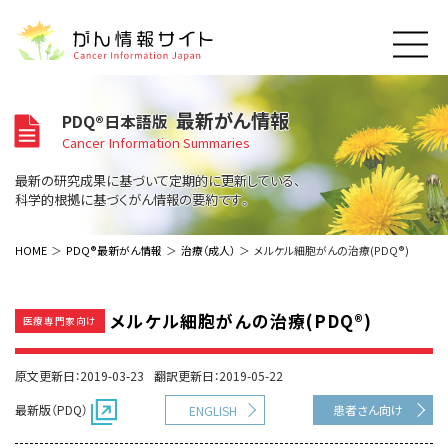
このサイトについて
最新がん情報
PDQ®日本語版
About Cancer Information Japan
Cancer Information Summaries
ご利用規約
がんの種類
最新の研究成果に基づいて定期的に更新している、
Cancer Types
プライバシーポリシー
科学的根拠に基づくがん情報の要約です。
お問い合わせ
脳神経
泌尿器
内分泌
最新がん情報
HOME
PDQ®最新がん情報
治療（成人）
メルケル細胞がんの治療(PDQ®)
Summaries
寄附・協賛のお願い
眼
婦人科
原発不明
寄附・協賛一覧
頭頸部
皮膚
治療（成人）
がん用語辞書
小児
メルケル細胞がんの治療(PDQ®)
医療専門家向け
沿革
Dictionary
呼吸器
骨軟部
治療（小児）
支持療法と緩和ケア
関連リンク
支持療法と緩和ケア
乳腺
造血器
原文更新日：2019-03-23
翻訳更新日：2019-05-22
お知らせ一覧
補完代替医療
News
スクリーニング（検診）
消化管
AIDs関連
最新版（PDQ）
患者さん向け
ENGLISH
予防
肝胆膵
胚細胞
全般