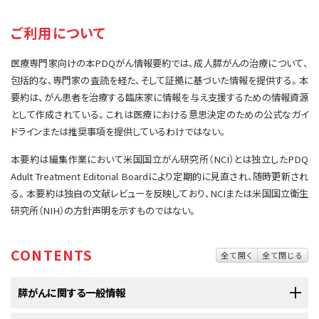
サイト内検索
お問い合わせ
遺伝学的情報
ご利用について
統合、代替、補完療法
医療専門家向けの本PDQがん情報要約では、成人膵がんの治療について、
包括的な、専門家の査読を経た、そして証拠に基づいた情報を提供する。本
要約は、がん患者を治療する臨床家に情報を与え支援するための情報資源
として作成されている。これは医療における意思決定のための公式なガイ
ドラインまたは推奨事項を提供しているわけではない。
本要約は編集作業において米国国立がん研究所（NCI）とは独立したPDQ
Adult Treatment Editorial Boardにより定期的に見直され、随時更新され
る。本要約は独自の文献レビューを反映しており、NCIまたは米国国立衛生
研究所（NIH）の方針声明を示すものではない。
CONTENTS
全て開く
全て閉じる
膵がんに関する一般情報