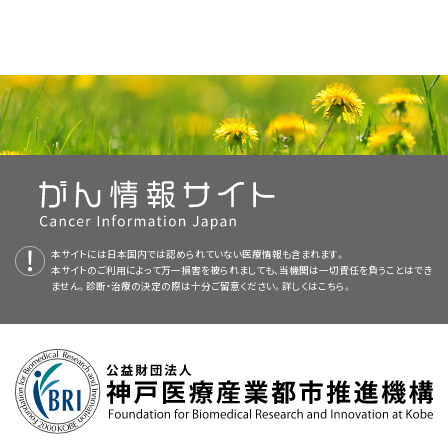
症状緩和目的の放射線的手技。
述する。
新規症例数：57,600。
の
緩和療法
のセクションを参照のこと。
る浸潤性腺がん。
本要約の目的
（経皮的）腹腔神経ブロックまたは胸膜腔内神経ブロックによる疼痛
局所進行膵がんに対する治療法選択肢には以下のものがある：
吸収不良：多くの場合、膵外分泌機能不全による吸収不良が栄
局所進行：外科的介入を不可能にする局所浸潤（主に血管浸
ウィップル式再建術（膵頭十二指腸切除術）。
緩和。
[
3
]
本要約には編集上の変更がなされた。
養失調の一因となっている。膵酵素補充療法に留意すること
死亡数：47,050。
潤）を伴う腫瘍。
混合型（膵管-内分泌型または腺房-内分泌型）。
標的療法を併用するまたは併用しない化学療法
。
医療専門家向けの本PDQがん情報要約では、成人膵がんの治療について、
標的療法を併用するまたは併用しない化学療法
この他の症状緩和目的治療単独。
が、この問題を緩和する助けになるであろう。（詳しい情報につ
十分な断端をとる必要があれば、膵全摘術の施行。
化学放射線療法
：転移病変がみられない患者に対する化学療法とそ
本要約は
PDQ Adult Treatment Editorial Board
が作成と内容の更新を
包括的な、専門家の査読を経た、そして証拠に基づいた情報を提供する。本
参考文献
いては、
がん医療における栄養
に関するPDQ要約を参照のこ
転移：原発膵腫瘍を越えて他の臓器に拡がっているがん。
粘液がん。
症状緩和目的の化学療法レジメンは客観的奏効率が低く、効力が限定的で
の後の化学放射線療法。
行っており、編集に関してはNCIから独立している。本要約は独自の文献レ
要約は、がん患者を治療する臨床家に情報を与え支援するための情報資源
と。）
Sohn TA, Lillemoe KD, Cameron JL, et al.: Surgical palliation of
膵体尾部腫瘍には、膵体尾部切除術。
[
1
]
[
2
]
あるため、新たに診断された患者はいずれも臨床試験への登録を検討すべ
手術
：根治的膵切除術。
ビューを反映しており、NCIまたはNIHの方針声明を示すものではない。
として作成されている。これは医療における意思決定のための公式なガイ
unresectable periampullary adenocarcinoma in the 1990s. J Am Coll
膵芽腫。
Surg 188 (6): 658-66; discussion 666-9, 1999.
[PUBMED Abstract]
きである。多剤併用化学療法は単剤のゲムシタビンと比較して生存期間を
症状緩和目的の手術
：症状緩和目的の外科胆道および/または胃バ
PDQ要約の更新におけるPDQ編集委員会の役割および要約の方針に関す
ドラインまたは推奨事項を提供しているわけではない。
疼痛：一部の患者には、腹腔動脈および胸膜腔内神経ブロック
この数十年にわたり膵がんの発生率は著明に増大しており、米国ではがん
Baron TH: Expandable metal stents for the treatment of cancerous
延長することが示されている。
[
1
]
[
2
]
[
3
]
イパス術、経皮的放射線学的胆管ステント留置、または内視鏡的胆
る詳しい情報については、
本PDQ要約について
および
PDQ® - NCI's
を実施すれば、効果が高くかつ持続的な疼痛コントロールが得
乳頭嚢胞新生物（フランツ腫瘍）。この腫瘍は悪性化の可能性
obstruction of the gastrointestinal tract. N Engl J Med 344 (22):
死の主要原因の第4位となっている。膵がんに関連する死亡率は高いもの
管ステント留置。
Comprehensive Cancer Database
[
2
]
[
3
]
を参照のこと。
1681-7, 2001.
[PUBMED Abstract]
査読者および更新情報
られる。（詳しい情報については、
がん性疼痛
に関するPDQ要
米国がん合同委員会（AJCC）はTNM（腫瘍、リンパ節、転移）分類による病期
が低く、外科手術単独で治癒しうる。
の、その病因はほとんど明らかにされていない。
証拠（単剤の化学療法）：
[
1
]
[
2
]
[
2
]
Polati E, Finco G, Gottin L, et al.: Prospective randomized double-
約を参照のこと。）
判定を指定している。
[
1
]
術後化学療法
：根治的膵切除術とその後に実施する化学療法。
[
3
]
病期にかかわらず、緩和療法が考慮できる。詳しい情報については、本要約
blind trial of neurolytic coeliac plexus block in patients with
本要約は編集作業において米国国立がん研究所（NCI）とは独立した
PDQ
本サイトには日本国内では認められていない医療情報も含まれます。
ゲムシタビン vs フルオロウラシル（5-FU）：膵腺がんの進行患者およ
乳頭粘液がん。
pancreatic cancer. Br J Surg 85 (2): 199-201, 1998.
[PUBMED
術後化学放射線療法
：根治的膵切除術とその後に実施するフルオロ
危険因子
の
緩和療法
のセクションを参照のこと。
本サイトのご利用によって万一損害を被られましても、当機関は一切責任を負うことはでき
Adult Treatment Editorial Board
により定期的に見直され、随時更新され
Abstract]
び転移患者を対象に第一選択の治療としてゲムシタビンと5-FUを
ません。診断・治療の決定の際は十分ご留意ください。詳しくは
こちら。
AJCC病期分類とTNMの定義
ウラシル（5-FU）化学療法および放射線療法。
[
4
]
[
5
]
[
6
]
[
7
]
[
8
]
る。本要約は独自の文献レビューを反映しており、NCIまたは米国国立衛生
印環細胞がん。
比較した第III相試験では、ゲムシタビン投与患者に有意な生存率の
膵がん発生の危険因子には以下のものがある：
[
3
]
[
4
]
標的療法を併用するまたは併用しない化学療法
研究所（NIH）の方針声明を示すものではない。
病期にかかわらず、緩和療法が考慮できる。詳しい情報については、本要約
改善をみたことが報告された（5-FUでは1年生存率が2％であったの
a
表1．TNM分類における0期膵外分泌がんの定義
小細胞がん。
いずれの病期の膵外分泌がん患者も生存率は低い。いずれの病期の患者
の
緩和療法
に対して、ゲムシタビンでは18％であった；
のセクションを参照のこと。
P
= 0.003）。
[
証拠レ
[
1
]
化学療法は局所進行膵がん患者に対する一次治療法であり、転移性疾患を
委員会のメンバーは毎月、最近発表された記事を見直し、記事に対して以下
にも臨床試験中の治療が代替療法として適しており、症状緩和目的のアプ
病
TNM
ベル：1iiA
]
記述
イラスト
有する患者の治療に用いられるものと同じレジメンが用いられる。
を行うべきか決定する：
分類不能。
ローチを選択する前に検討すべきである。
期
術前補助療法
証拠（多剤化学療法）：
証拠（化学療法）：
膵がんの家族歴。
0
Tis、
Tis =
上皮内
がん。これには、高悪性度膵上皮内
膵がんに対して現在実施中の臨床試験に関する情報は、
未分化がん。
NCIウェブサイト
か
N0、
新生物（PanIN-3）、高度の異形成を伴う膵管内