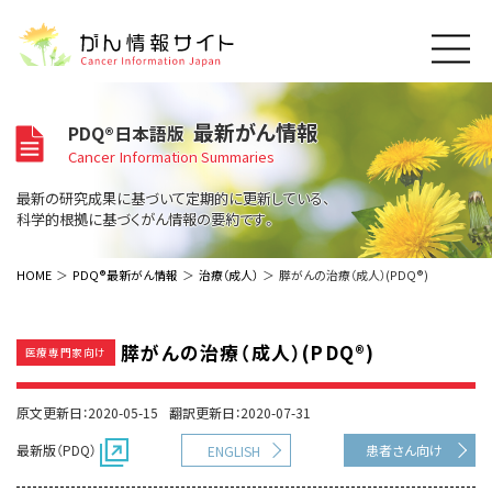
このサイトについて
最新がん情報
PDQ®日本語版
About Cancer Information Japan
Cancer Information Summaries
ご利用規約
がんの種類
最新の研究成果に基づいて定期的に更新している、
Cancer Types
プライバシーポリシー
科学的根拠に基づくがん情報の要約です。
お問い合わせ
脳神経
泌尿器
内分泌
最新がん情報
HOME
PDQ®最新がん情報
治療（成人）
膵がんの治療（成人）(PDQ®)
Summaries
寄附・協賛のお願い
眼
婦人科
原発不明
寄附・協賛一覧
頭頸部
皮膚
治療（成人）
がん用語辞書
小児
膵がんの治療（成人）(PDQ®)
医療専門家向け
沿革
Dictionary
呼吸器
骨軟部
治療（小児）
支持療法と緩和ケア
関連リンク
支持療法と緩和ケア
乳腺
造血器
原文更新日：2020-05-15
翻訳更新日：2020-07-31
お知らせ一覧
補完代替医療
News
スクリーニング（検診）
消化管
AIDs関連
最新版（PDQ）
患者さん向け
ENGLISH
予防
肝胆膵
胚細胞
全般