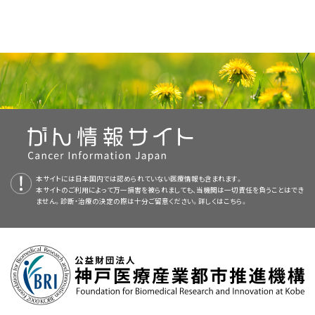
症状緩和目的の放射線的手技。
述する。
新規症例数：57,600。
の
緩和療法
のセクションを参照のこと。
る浸潤性腺がん。
本要約の目的
（経皮的）腹腔神経ブロックまたは胸膜腔内神経ブロックによる疼痛
局所進行膵がんに対する治療法選択肢には以下のものがある：
吸収不良：多くの場合、膵外分泌機能不全による吸収不良が栄
局所進行：外科的介入を不可能にする局所浸潤（主に血管浸
ウィップル式再建術（膵頭十二指腸切除術）。
緩和。
[
3
]
本要約には編集上の変更がなされた。
養失調の一因となっている。膵酵素補充療法に留意すること
死亡数：47,050。
潤）を伴う腫瘍。
混合型（膵管-内分泌型または腺房-内分泌型）。
標的療法を併用するまたは併用しない化学療法
。
医療専門家向けの本PDQがん情報要約では、成人膵がんの治療について、
標的療法を併用するまたは併用しない化学療法
この他の症状緩和目的治療単独。
が、この問題を緩和する助けになるであろう。（詳しい情報につ
十分な断端をとる必要があれば、膵全摘術の施行。
化学放射線療法
：転移病変がみられない患者に対する化学療法とそ
本要約は
PDQ Adult Treatment Editorial Board
が作成と内容の更新を
包括的な、専門家の査読を経た、そして証拠に基づいた情報を提供する。本
参考文献
いては、
がん医療における栄養
に関するPDQ要約を参照のこ
転移：原発膵腫瘍を越えて他の臓器に拡がっているがん。
粘液がん。
症状緩和目的の化学療法レジメンは客観的奏効率が低く、効力が限定的で
の後の化学放射線療法。
行っており、編集に関してはNCIから独立している。本要約は独自の文献レ
要約は、がん患者を治療する臨床家に情報を与え支援するための情報資源
と。）
Sohn TA, Lillemoe KD, Cameron JL, et al.: Surgical palliation of
膵体尾部腫瘍には、膵体尾部切除術。
[
1
]
[
2
]
あるため、新たに診断された患者はいずれも臨床試験への登録を検討すべ
手術
：根治的膵切除術。
ビューを反映しており、NCIまたはNIHの方針声明を示すものではない。
として作成されている。これは医療における意思決定のための公式なガイ
unresectable periampullary adenocarcinoma in the 1990s. J Am Coll
膵芽腫。
Surg 188 (6): 658-66; discussion 666-9, 1999.
[PUBMED Abstract]
きである。多剤併用化学療法は単剤のゲムシタビンと比較して生存期間を
症状緩和目的の手術
：症状緩和目的の外科胆道および/または胃バ
PDQ要約の更新におけるPDQ編集委員会の役割および要約の方針に関す
ドラインまたは推奨事項を提供しているわけではない。
疼痛：一部の患者には、腹腔動脈および胸膜腔内神経ブロック
この数十年にわたり膵がんの発生率は著明に増大しており、米国ではがん
Baron TH: Expandable metal stents for the treatment of cancerous
延長することが示されている。
[
1
]
[
2
]
[
3
]
イパス術、経皮的放射線学的胆管ステント留置、または内視鏡的胆
る詳しい情報については、
本PDQ要約について
および
PDQ® - NCI's
を実施すれば、効果が高くかつ持続的な疼痛コントロールが得
乳頭嚢胞新生物（フランツ腫瘍）。この腫瘍は悪性化の可能性
obstruction of the gastrointestinal tract. N Engl J Med 344 (22):
死の主要原因の第4位となっている。膵がんに関連する死亡率は高いもの
管ステント留置。
Comprehensive Cancer Database
[
2
]
[
3
]
を参照のこと。
1681-7, 2001.
[PUBMED Abstract]
査読者および更新情報
られる。（詳しい情報については、
がん性疼痛
に関するPDQ要
米国がん合同委員会（AJCC）はTNM（腫瘍、リンパ節、転移）分類による病期
が低く、外科手術単独で治癒しうる。
の、その病因はほとんど明らかにされていない。
証拠（単剤の化学療法）：
[
1
]
[
2
]
[
2
]
Polati E, Finco G, Gottin L, et al.: Prospective randomized double-
約を参照のこと。）
判定を指定している。
[
1
]
術後化学療法
：根治的膵切除術とその後に実施する化学療法。
[
3
]
病期にかかわらず、緩和療法が考慮できる。詳しい情報については、本要約
blind trial of neurolytic coeliac plexus block in patients with
本要約は編集作業において米国国立がん研究所（NCI）とは独立した
PDQ
本サイトには日本国内では認められていない医療情報も含まれます。
ゲムシタビン vs フルオロウラシル（5-FU）：膵腺がんの進行患者およ
乳頭粘液がん。
pancreatic cancer. Br J Surg 85 (2): 199-201, 1998.
[PUBMED
術後化学放射線療法
：根治的膵切除術とその後に実施するフルオロ
危険因子
の
緩和療法
のセクションを参照のこと。
本サイトのご利用によって万一損害を被られましても、当機関は一切責任を負うことはでき
Adult Treatment Editorial Board
により定期的に見直され、随時更新され
Abstract]
び転移患者を対象に第一選択の治療としてゲムシタビンと5-FUを
ません。診断・治療の決定の際は十分ご留意ください。詳しくは
こちら。
AJCC病期分類とTNMの定義
ウラシル（5-FU）化学療法および放射線療法。
[
4
]
[
5
]
[
6
]
[
7
]
[
8
]
る。本要約は独自の文献レビューを反映しており、NCIまたは米国国立衛生
印環細胞がん。
比較した第III相試験では、ゲムシタビン投与患者に有意な生存率の
膵がん発生の危険因子には以下のものがある：
[
3
]
[
4
]
標的療法を併用するまたは併用しない化学療法
研究所（NIH）の方針声明を示すものではない。
病期にかかわらず、緩和療法が考慮できる。詳しい情報については、本要約
改善をみたことが報告された（5-FUでは1年生存率が2％であったの
a
表1．TNM分類における0期膵外分泌がんの定義
小細胞がん。
いずれの病期の膵外分泌がん患者も生存率は低い。いずれの病期の患者
の
緩和療法
に対して、ゲムシタビンでは18％であった；
のセクションを参照のこと。
P
= 0.003）。
[
証拠レ
[
1
]
化学療法は局所進行膵がん患者に対する一次治療法であり、転移性疾患を
委員会のメンバーは毎月、最近発表された記事を見直し、記事に対して以下
にも臨床試験中の治療が代替療法として適しており、症状緩和目的のアプ
病
TNM
ベル：1iiA
]
記述
イラスト
有する患者の治療に用いられるものと同じレジメンが用いられる。
を行うべきか決定する：
分類不能。
ローチを選択する前に検討すべきである。
期
術前補助療法
証拠（多剤化学療法）：
証拠（化学療法）：
膵がんの家族歴。
0
Tis、
Tis =
上皮内
がん。これには、高悪性度膵上皮内
膵がんに対して現在実施中の臨床試験に関する情報は、
未分化がん。
NCIウェブサイト
か
N0、
新生物（PanIN-3）、高度の異形成を伴う膵管内