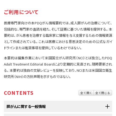
サイト内検索
お問い合わせ
遺伝学的情報
ご利用について
統合、代替、補完療法
医療専門家向けの本PDQがん情報要約では、成人膵がんの治療について、
包括的な、専門家の査読を経た、そして証拠に基づいた情報を提供する。本
要約は、がん患者を治療する臨床家に情報を与え支援するための情報資源
として作成されている。これは医療における意思決定のための公式なガイ
ドラインまたは推奨事項を提供しているわけではない。
本要約は編集作業において米国国立がん研究所（NCI）とは独立したPDQ
Adult Treatment Editorial Boardにより定期的に見直され、随時更新され
る。本要約は独自の文献レビューを反映しており、NCIまたは米国国立衛生
研究所（NIH）の方針声明を示すものではない。
CONTENTS
全て開く
全て閉じる
膵がんに関する一般情報