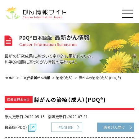
このサイトについて
最新がん情報
PDQ®日本語版
About Cancer Information Japan
Cancer Information Summaries
ご利用規約
がんの種類
最新の研究成果に基づいて定期的に更新している、
Cancer Types
プライバシーポリシー
科学的根拠に基づくがん情報の要約です。
お問い合わせ
脳神経
泌尿器
内分泌
最新がん情報
HOME
PDQ®最新がん情報
治療（成人）
膵がんの治療（成人）(PDQ®)
Summaries
寄附・協賛のお願い
眼
婦人科
原発不明
寄附・協賛一覧
頭頸部
皮膚
治療（成人）
がん用語辞書
小児
膵がんの治療（成人）(PDQ®)
医療専門家向け
沿革
Dictionary
呼吸器
骨軟部
治療（小児）
支持療法と緩和ケア
関連リンク
支持療法と緩和ケア
乳腺
造血器
原文更新日：2020-05-15
翻訳更新日：2020-07-31
お知らせ一覧
補完代替医療
News
スクリーニング（検診）
消化管
AIDs関連
最新版（PDQ）
患者さん向け
ENGLISH
予防
肝胆膵
胚細胞
全般