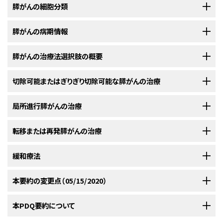
本要約では膵外分泌がんの治療に関する情報を提供する。膵がんに関する
膵がんの細胞分類
情報を含む他のPDQ要約には以下のものがある：
膵がんは以下のがん腫を含む：
膵がんの病期情報
膵外分泌がんの病期分類システムには絶えず進展がみられる。臨床病期分
膵がんの治療法選択肢の概要
類は、外科的判断が強く影響する切除可能性に従って決定される。外科的
膵神経内分泌腫瘍（膵島細胞腫瘍）の治療
。
切除可能性に対するコンセンサスガイドライン（例、National
実施可能である場合には依然として外科的切除術が第一治療法である；と
切除可能またはぎりぎり切除可能な膵がんの治療
悪性腫瘍
Comprehensive Cancer Network、MD Anderson Cancer Center、
きに外科的切除術により、長期生存がもたらされ、有効な緩和が得られるこ
小児膵がんの治療
。
悪性腫瘍
American Hepato-Pancreato-Biliary Association、およびInternational
とがある。
[
証拠レベル：3iA
]治療はしばしば切除可能性に従って
[
1
]
[
2
]
[
3
]
局所進行膵がんの治療
切除可能またはぎりぎり切除可能な膵がんに対する治療法選択肢
膵管がん（全例中90％）。
Hepato-Pancreato-Biliary Association）は、洗練され続けているが、従来
決定されるが、この決定は外科的判断と経験によってさまざまである。患者
から以下に層別化されている：
数の多い施設への紹介を検討すべきである。
[
4
]
転移または再発膵がんの治療
切除可能またはぎりぎり切除可能な膵がんに対する治療法選択肢には以下
腺房細胞がん。
局所進行膵がんに対する治療法選択肢
のものがある：
術後化学療法の追加は全生存を改善するが、化学放射線療法の役割につい
発生率および死亡率
緩和療法
腺扁平上皮がん。
局所進行および転移膵がんはいずれも治癒可能ではないが、局所進行病変
ては、依然として議論が続いている。
転移または再発膵がんに対する治療法選択肢
術前補助療法
：根治的膵切除術前の放射線療法併用/非併用による
の自然経過は転移病変の場合と異なる可能性がある。剖検シリーズで、死
米国において、2020年に推定される膵がんの新規症例数および死亡数：
[
1
]
化学療法。
嚢胞腺がん（漿液型および粘液型）。
膵がんの合併症には以下のものがある：
膵がん患者に対する緩和療法選択肢には以下のものがある：
本要約の変更点（05/15/2020）
亡した局所進行病変を有する患者の30％には遠隔転移の証拠が得られな
転移または再発膵がんに対する治療法選択肢には以下のものがある：
切除可能：血管への浸潤が認められない腫瘍。
手術
：根治的膵切除術は以下の通り：
かったことが実証された。
[
証拠レベル：1iiA
]そのため、局所進行病変を
[
1
]
巨細胞がん。
内視鏡的または放射線学的ステント留置法などの症状緩和目的の
標的療法を併用するまたは併用しない化学療法
。
有する患者に対する化学放射線療法が必要であるかという課題に研究者ら
PDQがん情報要約は定期的に見直され、新情報が利用可能になり次第更
本PDQ要約について
ぎりぎり切除可能：血管系への浸潤、局所構造への浸潤、また
外科的バイパス手技。
[
1
]
[
2
]
は取り組んでいる。
新される。本セクションでは、上記の日付における本要約最新変更点を記
は他のR1切除のリスクが高い証拠を伴う腫瘍。
病期にかかわらず、緩和療法が考慮できる。詳しい情報については、本要約
粘液性嚢胞新生物あるいは膵管内乳頭粘液性新生物と関連す