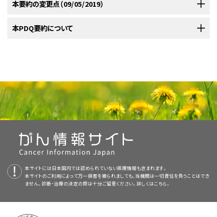
他の治療法に先行して行う化学療法で、放射線による根治治療の終了後ま
ていない。
二次上部気道消化管原発がんの発生を予防するために、イソ
[
1
]
口唇、舌前方、頬粘膜、口腔底、臼後三角、上顎歯肉、および硬口蓋の病変に
本要約の変更点（09/05/2019）
単純縫合が容認できる審美的結果をもたらす場合は、下唇の小さな
AJCCは口唇がんおよび口腔がんを定義するためにTNM（腫瘍、リンパ節、転
G3：低分化。
手術および放射線療法による治癒率はほぼ同じであるため、治療法は予測
たは根治治療中または術後に行う標準アジュバント化学療法とは全く異な
トレチノイン（13-cis-レチノイン酸）を1年間にわたって毎日投与した試験は臨
ついては、治療は再発病変の位置および大きさによって左右されるほか、先
T2病変を有する患者には手術を施行する。
移）分類による病期判定を指定している。この病期分類システムは、口唇粘
臼後三角。
される審美的結果および機能的結果により決定される。
るものである。多くの併用薬剤がネオアジュバント化学療法として使用され
床評価段階にある。
[
2
]
行治療によっても左右される。
[
1
]
[
2
]
PDQがん情報要約は定期的に見直され、新情報が利用可能になり次第更
本PDQ要約について
再建術が必要な場合は、皮膚および筋肉の神経支配が保存されて
膜を含む口腔全体（ただし、乾燥している外唇を除く）を反映している。
G4：未分化。
[
1
]
[
4
]
ている。
しかしながら、ランダム化プロスペクティブ試験は、
[
3
]
[
4
]
[
5
]
[
6
]
新される。本セクションでは、上記の日付における本要約最新変更点を記
比較的良好な機能的および審美的結果をもたらすという点で、放射
以下に述べる病期分類は、頸部リンパ節郭清を受けていない患者に用いら
上顎歯肉。
標準治療法の選択肢：
口腔病変では、手術は肉眼で確認できる大きさすべてのほか、推定される顕
舌前方の小病変
ネオアジュバント化学療法を受けている患者の無病生存または全生存のい
口唇の進行病変
述する。
線療法が有利であり、これには適宜外照射療法および/または密封
れる。
本要約の目的
微鏡的範囲も十分に切除範囲に含める必要がある。所属リンパ節転移が
ずれかについては、まだ便益を実証していない。
[
7
]
硬口蓋。
小線源治療が含まれる。
最初に放射線療法を施行していれば、手術が望ましい治療法であ
標準治療法の選択肢：
口唇がんおよび口腔がんの病期情報
骨、神経およびリンパ節へ浸潤している口唇の進行病変は一般に、手術およ
ある場合、通常では一続きに頸部リンパ節郭清術が施行される。最新の治
る。
[
3
]
医療専門家向けの本PDQがん情報要約では、成人口唇がんおよび口腔が
a
表1．原発腫瘍（T）の定義
び放射線療法の併用を必要とする。
療法をもってすれば、外科医は口腔後方の大きな腫瘍を成功裡に切除する
口唇の進行病変
分化の程度とがんの生物学的反応との間には、統計的に有意な相関はみら
経口的に切除可能な小病変では、広範囲にわたる局所切除がしば
病変を治療するために最初に手術を施行していれば、治療には手術
舌前方の小病変
病期情報が2017年度用に更新された（引用、
参考文献4
としてAmerican
んの治療について、包括的な、専門家の査読を経た、そして証拠に基づいた
ことが可能な上、再建法により満足できる機能的結果を得ることができる。
れない；しかしながら、脈管侵襲は負の予後因子である。
T分
T基準
[
2
]
しば行われる。
、放射線療法、またはこれらの併用が考えられる。
[
3
]
Joint Committee on Cancer）。
標準治療法の選択肢：
情報を提供する。本要約は、がん患者を治療する臨床家に情報を与え支援
骨、神経およびリンパ節へ浸潤している口唇の進行病変は一般に、手術およ
特に早期がんでは、最高のQOLを保証するために、歯科補綴的リハビリテー
標準治療法の選択肢：
類
より大きなT1病変を有する患者には、以下の標準治療が用いられ
化学療法が奏効を導くことが示されているが、生存率の増大は示さ
するための情報資源として作成されている。これは医療における意思決定
び放射線療法の併用を必要とする。
腺上皮、歯原性器官、リンパ組織、軟組織のほか骨および軟骨に由来する腫
病理組織学
ションが重要である。
本要約は
PDQ Adult Treatment Editorial Board
が作成と内容の更新を
さまざまな外科的アプローチを用いる手術で、その選択は病変の大
る：
れていない。
TX
原発腫瘍の評価が不可能。
[
4
]
のための公式なガイドラインまたは推奨事項を提供しているわけではない。
微小浸潤のあるT2病変を有する患者には構音機能および嚥下機能
瘍には、専門的な検討が必要で、PDQの本セクションには含めない。世界
行っており、編集に関してはNCIから独立している。本要約は独自の文献レ
きさおよび位置ならびに再建術の必要性に依存する。選択患者に
手術。
標準治療法の選択肢：
Tis
上皮内（
in situ
）がん。
口唇がんおよび口腔がんに対する放射線療法は、外照射療法（EBRT）単独
主なリンパ節の経路は一次リンパ節（すなわち、頬筋リンパ節、頸静脈二腹
を保存するために、通常、放射線療法が選択される。
[
2
]
保健機関（WHO）の命名法を参照することを推奨する。
臨床評価段階にある治療法の選択肢：
ビューを反映しており、NCIまたはNIHの方針声明を示すものではない。
は両側頸部の治療が適応とされる。
c
放射線療法。
T1
腫瘍が2cm以下で、DOI
が5mm以下。
または密封小線源治療単独を実施できるが、多くの部位ではこの両者を併
査読者および更新情報
筋リンパ節、顎下リンパ節およびオトガイ下リンパ節）に入るものである。正
手術は放射線療法が失敗した患者に備えて残しておく。
[
2
]
さまざまな外科的アプローチを用いる手術で、その選択は病変の大
PDQ要約の更新におけるPDQ編集委員会の役割および要約の方針に関す
密封小線源治療を併用するまたは併用しない外照射療法（EBRT）
c
密封小線源治療単独または外照射療法との併用。
T2
腫瘍が2cm以下で、DOI
が5mmを超える、
または
腫瘍が2cmを超え4cm
白板症、紅板症、混合型紅斑白板症は、専ら特異的な病理組織学的意味を
用して、優れた制御および機能的な結果を生み出している。小さな表在がん
中線に近い部位はしばしば両側に流出する。二次リンパ節には、耳下腺リ
初期密封小線源治療を施行する場合は、頸部リンパ節郭清術を念
c
きさおよび位置ならびに再建術の必要性に依存する。
以下でDOI
が10mm以下。
る詳しい情報については、
本PDQ要約について
および
PDQ® - NCI's
など、さまざまな治療技術を用いる放射線療法で、その選択は病変
本要約は編集作業において米国国立がん研究所（NCI）とは独立した
頸部への照射。
PDQ
本サイトには日本国内では認められていない医療情報も含まれます。
もたない臨床用語であるため、
白板症という用語は、擦っても除去できな
[
3
]
は、いくつかの放射線源の1つを用いる局所刺入、口腔内照射筒治療または
ンパ節、頸静脈リンパ節、および上下の後頸部リンパ節がある。
頭に置く。
c
[
2
]
T3
密封小線源治療を併用するまたは併用しない外照射療法（EBRT）
腫瘍が2cmを超え4cm以下で、DOI
が10mmを超える、
または
腫瘍が
Comprehensive Cancer Database
本サイトのご利用によって万一損害を被られましても、当機関は一切責任を負うことはでき
を参照のこと。
の大きさおよび位置によって決定される。
Adult Treatment Editorial Board
により定期的に見直され、随時更新され
c
い白い斑点を認めることを意味する臨床記述用語としてのみ使用されるべ
電子線によって、非常に満足のいく治療が可能である。大きな病変は、臨床
4cmを超え、DOI
が10mm以下。
ません。診断・治療の決定の際は十分ご留意ください。詳しくは
こちら。
深部に浸潤している病変は、手術、放射線療法、またはこの両者の
など、さまざまな治療技術を用いる放射線療法で、その選択は病変
中咽頭の前がん病変には、白板症、紅板症、混合型紅斑白板症などがある。
る。本要約は独自の文献レビューを反映しており、NCIまたは米国国立衛生
頬粘膜の小病変
きであり、その重要性は組織学的所見によって決まる。白板症は、過角化か
的に転移がない場合でも、原発部位および所属リンパ節を含むように、外照
T4
中等度に進行したまたはかなり進行した局所病変。
臨床評価段階にある治療法の選択肢：
放射線療法による初期治療後の外科的救助および初期手術後
併用によって治療する。
の大きさおよび位置によって決定される。
3つの病態のうちで最も一般的な白板症は、「臨床的または病理学的に
[
研究所（NIH）の方針声明を示すものではない。
1
]
c
ら実際の早期浸潤がんまでの範囲に及び、単なる真菌症、扁平苔癬をはじ
射療法によって管理されることが多い。大きな原発腫瘍および/または大き
-
中等度に進行した局所病変。腫瘍が4cmを超え、DOI
が10mmを超え
の放射線療法は良い結果が得られないことから、新しい化学療
d
標準治療法の選択肢：
他のどの疾患にも特徴付けることができない白斑または斑」として世界保健
T4a
る、
または
隣接臓器のみに浸潤する腫瘍（例、下顎骨または上顎骨の皮
めとする良性の口腔疾患の場合もある。