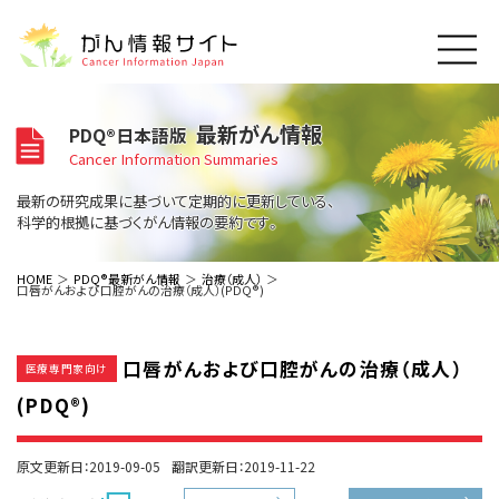
このサイトについて
最新がん情報
PDQ®日本語版
About Cancer Information Japan
Cancer Information Summaries
ご利用規約
がんの種類
最新の研究成果に基づいて定期的に更新している、
Cancer Types
プライバシーポリシー
科学的根拠に基づくがん情報の要約です。
お問い合わせ
脳神経
泌尿器
内分泌
最新がん情報
HOME
PDQ®最新がん情報
治療（成人）
口唇がんおよび口腔がんの治療（成人）(PDQ®)
Summaries
寄附・協賛のお願い
眼
婦人科
原発不明
寄附・協賛一覧
頭頸部
皮膚
治療（成人）
がん用語辞書
小児
口唇がんおよび口腔がんの治療（成人）
沿革
Dictionary
医療専門家向け
呼吸器
骨軟部
治療（小児）
支持療法と緩和ケア
(PDQ®)
関連リンク
支持療法と緩和ケア
乳腺
造血器
お知らせ一覧
補完代替医療
News
スクリーニング（検診）
消化管
AIDs関連
原文更新日：2019-09-05
翻訳更新日：2019-11-22
予防
肝胆膵
胚細胞
全般