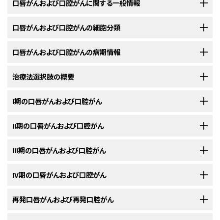
口唇がんおよび口腔がんに関する一般情報
口唇がんおよび口腔がんの細胞分類
解剖学
ほとんどの頭頸部がんは扁平上皮がんであり、これに先立ちさまざまな前が
口唇がんおよび口腔がんの病期情報
口腔は、皮膚-赤唇境界部から始まり、上は硬口蓋と軟口蓋との境界部、下
ん病変がみられる。これらの部位では、小唾液腺腫瘍はあまりみられない。
は有郭乳頭を結ぶ線にまで拡がっており、次に示す固有の領域に分かれて
病変から採取した標本が非浸潤性のがんであれば、「上皮内（
in situ
）がん」
病期システムはすべて臨床病期分類であり、治療前に疾患の進展度をでき
治療法選択肢の概要
いる。
という用語が適用される。浸潤がんは、高分化、中分化、低分化または未分
る限り評価したものに基づいている。原発腫瘍の評価は精査に基づき、可
化のいずれかとなる。
能であれば触診を行い、必要であれば間接鏡検査および直接内視鏡検査を
原発腫瘍の部位および範囲ならびにリンパ節所見によって、口唇がんおよび
I期の口唇がんおよび口腔がん
併用して行う。腫瘍は組織学的に確定する必要があり、生検で得たあらゆ
口腔がんの治療には、一般的に以下が検討される：
[
1
]
[
2
]
[
3
]
[
4
]
[
5
]
腫瘍異型度はブローダスの異型度分類（腫瘍悪性度[G]）の使用が推奨され
る病理学的データを含める。考えられるリンパ節ドレナージ領域は、注意深
正確な部位により異なるが、手術および/または放射線療法を施行する。
II期の口唇がんおよび口腔がん
る：
口唇。
く触診する。診断的画像検査の情報が、病期決定に使用される。頭頸部の
[
1
]
[
2
]
腫瘍を検出して位置を確認し、血管とリンパ節とを区別するには、磁気共鳴
正確な部位により異なるが、手術および/または放射線療法を施行する。
III期の口唇がんおよび口腔がん
舌前方2/3。
画像法がコンピュータ断層撮影法より優れている。
患者が再燃した場
[
1
]
口唇の小病変
[
1
]
手術単独。
合、適切な追加治療を選択するために、完全な再病期決定を実施しなけれ
正確な腫瘍部位によって、手術および/または放射線療法が施行される。
IV期の口唇がんおよび口腔がん
頬粘膜。
ばならない。
標準治療法の選択肢：
[
2
]
[
3
]
口唇の小病変
G1：高分化。
臨床試験に用いられているようなネオアジュバント化学療法は、腫
[
1
]
[
2
]
放射線療法単独。
瘍を縮小させて手術または放射線療法のいずれかによって、さらに確実に
口腔底。
ランダム化プロスペクティブ試験は、ネオアジュバント化学療法を受けてい
再発口唇がんおよび再発口腔がん
手術。
米国がん合同委員会（AJCC）の病期分類とTNMの定義
標準治療法の選択肢：
G2：中分化。
治療できるようにするために行われている。ネオアジュバント化学療法は、
る患者の無病生存または全生存のいずれかについては、まだ便益を実証し
上記の併用。
放射線療法。
下顎歯肉。