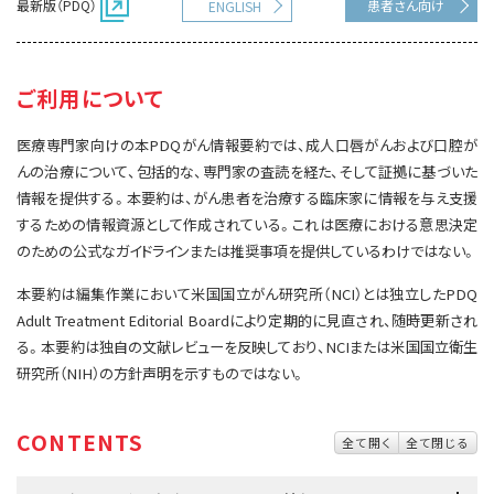
最新版（PDQ）
患者さん向け
ENGLISH
サイト内検索
お問い合わせ
遺伝学的情報
統合、代替、補完療法
ご利用について
医療専門家向けの本PDQがん情報要約では、成人口唇がんおよび口腔が
んの治療について、包括的な、専門家の査読を経た、そして証拠に基づいた
情報を提供する。本要約は、がん患者を治療する臨床家に情報を与え支援
するための情報資源として作成されている。これは医療における意思決定
のための公式なガイドラインまたは推奨事項を提供しているわけではない。
本要約は編集作業において米国国立がん研究所（NCI）とは独立したPDQ
Adult Treatment Editorial Boardにより定期的に見直され、随時更新され
る。本要約は独自の文献レビューを反映しており、NCIまたは米国国立衛生
研究所（NIH）の方針声明を示すものではない。
CONTENTS
全て開く
全て閉じる