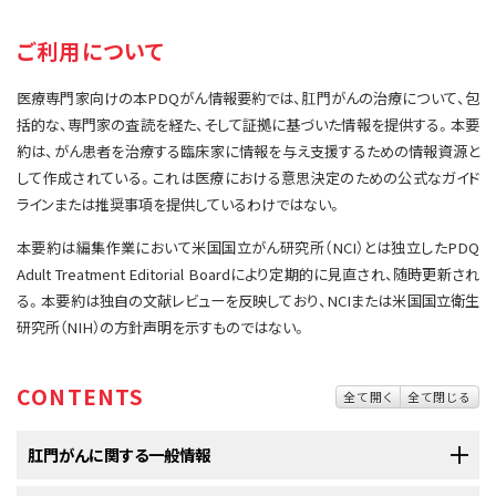
サイト内検索
お問い合わせ
遺伝学的情報
ご利用について
統合、代替、補完療法
医療専門家向けの本PDQがん情報要約では、肛門がんの治療について、包
括的な、専門家の査読を経た、そして証拠に基づいた情報を提供する。本要
約は、がん患者を治療する臨床家に情報を与え支援するための情報資源と
して作成されている。これは医療における意思決定のための公式なガイド
ラインまたは推奨事項を提供しているわけではない。
本要約は編集作業において米国国立がん研究所（NCI）とは独立したPDQ
Adult Treatment Editorial Boardにより定期的に見直され、随時更新され
る。本要約は独自の文献レビューを反映しており、NCIまたは米国国立衛生
研究所（NIH）の方針声明を示すものではない。
CONTENTS
全て開く
全て閉じる
肛門がんに関する一般情報