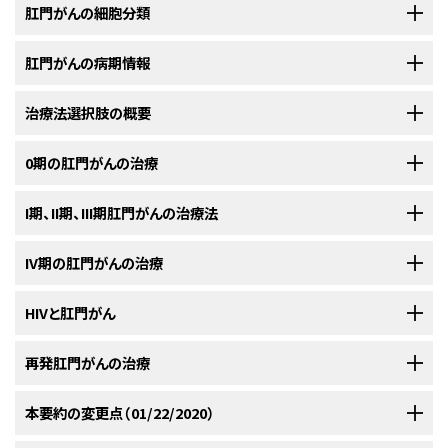
肛門がんの細胞分類
発生率および死亡率
扁平上皮がん（類表皮がん）は、全原発肛門がんの大部分を占める。従来、
肛門がんの病期情報
米国において、2020年に推定される肛門がん、肛門管がんおよび肛門直腸
移行上皮帯から生じた腫瘍のサブセットは総排泄腔腫瘍または類基底細胞
部のがんの新規症例数および死亡数：
[
1
]
腫瘍と分類されていたが、現在では、これらの腫瘍は非角化型扁平上皮がん
肛門管は、直腸から肛門周囲皮膚に及び、内括約筋を被う形の粘膜により
治療法選択肢の概要
に分類され、同様にヒトパピローマウイルスに関連があると認識されてい
覆われている。肛門境界端（肛門縁から肛門周囲有毛皮膚）に発生する腫瘍
る。
[
1
]
[
2
]
は、皮膚腫瘍に分類される。
肛門がんの標準治療法の選択肢は表6に記されている。
0期の肛門がんの治療
扁平上皮粘膜皮膚移行部から遠位の有毛皮膚に生じた病変は、肛門辺縁が
新規症例数：8,590。
米国がん合同委員会（AJCC）病期分類とTNMの定義
I期、II期、III期肛門がんの治療法
表6．肛門がんの標準治療法の選択肢
ん（perianal cancer）と定義される。これらのがんには一般に肛門管がんと
0期肛門がんの標準治療法の選択肢
同じ治療法が用いられるが、肛門縁とは明らかに区別される領域に生じた
死亡数：1,350。
AJCCおよび国際対がん連合（International Union Against Cancer）が用
病期（
標準治療法の選択肢
IV期の肛門がんの治療
0期の肛門がんは
上皮内
がんである。診断できることはまれであり、肛門組
個別の皮膚病変に対しては局所療法単独が検討されることもある。
I期、II期、III期肛門がんの標準治療法の選択肢
いている肛門管がんの病期分類システムを以下に示す。
AJCCは、肛門
[
1
]
0期
手術
織の第1層、腺基底膜内に限局して、それよりも深部への拡がりを認めない
がんを定義するためTNM（腫瘍、所属リンパ節、転移）分類による病期分類
I期、II期、III期
局所切除
肛門腺由来の腺がんと痔瘻からの腺がんはまれであり、一般に直腸腺がん
HIVと肛門がん
きわめて初期のがんである。
現在では、肛門周囲皮膚または肛門境界端の小さい腫瘍に対する広範囲局
IV期の肛門がんの標準治療法の選択肢
を指定している。
外照射療法と化学療法の併用
と同様の臨床的特徴を有する。（詳しい情報については、直腸がんの治療に
所切除および肛門管がんに対する根治的化学放射線療法（フルオロウラシ
標準治療法の選択肢：
代替となる戦略
関するPDQ要約の
臨床的特徴
のセクションを参照のこと。）
予後および生存率
HIVに感染した肛門がん患者では、標準とされるフルオロウラシルおよびマ
再発肛門がんの治療
ルおよびマイトマイシンC[MMC]）などの、括約筋温存療法が実施されてい
標準治療法の選択肢：
a
根治的切除
表1．TNM分類における0期の定義
イトマイシンC（MMC）による化学放射線療法に対する耐容性は十分に明ら
る。根治的切除は、完全奏効が得られなかったか、再発した患者にのみ実施
外科的切除は肛門括約筋を含まない肛門周囲領域の病変に対する治療で
肛門メラノーマの治療については、本要約で取り上げていない。
肛門がんの2つの主な予後因子は、腫瘍の大きさ（2cm未満の原発腫瘍は予
IV期
症状緩和目的の手術
症状緩和目的の手術。
かにされていない。
一般に、HIV感染患者には他の患者と同様の治
する。
[
1
]
[
2
]
一次治療として実施した放射線療法および化学療法の治療後または手術後
本要約の変更点（01/22/2020）
施行される。肛門管内での病変の位置により、異なる外科的アプローチが
病
TNM
記述
後が良好）とリンパ節転移の状態（詳細については、本要約の
症状緩和目的の放射線療法
米国がん合同
症状緩和目的の放射線療法。
参考文献
療が施され、転帰も類似しているが、高活性抗レトロウイルス療法（HAART）
に局所再発および遺残病変が認められる場合には、実施しなかったもう一
用いられる。
期
症状緩和目的の化学療法（場合により放射線療法の併用）