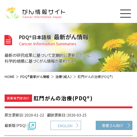
このサイトについて
最新がん情報
PDQ®日本語版
About Cancer Information Japan
Cancer Information Summaries
ご利用規約
がんの種類
最新の研究成果に基づいて定期的に更新している、
Cancer Types
プライバシーポリシー
科学的根拠に基づくがん情報の要約です。
お問い合わせ
脳神経
泌尿器
内分泌
最新がん情報
HOME
PDQ®最新がん情報
治療（成人）
肛門がんの治療(PDQ®)
Summaries
寄附・協賛のお願い
眼
婦人科
原発不明
寄附・協賛一覧
頭頸部
皮膚
治療（成人）
がん用語辞書
小児
肛門がんの治療(PDQ®)
医療専門家向け
沿革
Dictionary
呼吸器
骨軟部
治療（小児）
支持療法と緩和ケア
関連リンク
支持療法と緩和ケア
乳腺
造血器
原文更新日：2020-01-22
翻訳更新日：2020-03-25
お知らせ一覧
補完代替医療
News
スクリーニング（検診）
消化管
AIDs関連
最新版（PDQ）
患者さん向け
ENGLISH
予防
肝胆膵
胚細胞
全般