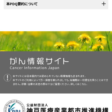
委員会（AJCC）病期分類とTNMの定義
のセクションを参照）である。
肛
治療後2年間は直腸診を3ヵ月ごとに実施し、括約筋温存療法終了後に適応
[
2
]
症状緩和目的の化学療法（場合により放射線療法の併用）。
が施行される状況下では特にその傾向が顕著である。治療前のCD4数が
方の治療（放射線照射後の外科的切除、またはその逆）を実施することで制
PDQがん情報要約は定期的に見直され、新情報が利用可能になり次第更
本PDQ要約について
Palefsky JM, Holly EA, Gonzales J, et al.: Detection of human
0
Tis、
is = 高悪性度扁平上皮内病変（以前は次のように呼ばれていた：
上
門のリンパ流は鼠径部の静脈に向かう。肛門がんの患者に対する初期評価
チェックポイント阻害薬
とされた場合には、内視鏡検査と生検を実施する継続的なサーベイランス
papillomavirus DNA in anal intraepithelial neoplasia and anal
200cells/μL未満の患者では、急性または遅延性の毒性作用を強く認めるこ
N0、
皮内
がん、ボーエン病、肛門上皮内腫瘍II～III、高悪性度肛門上皮内
御しうる。
初回非観血的療法後に残存腫瘍が認められた場合には、フル
[
1
]
新される。本セクションでは、上記の日付における本要約最新変更点を記
最新の臨床試験
cancer. Cancer Res 51 (3): 1014-9, 1991.
[PUBMED Abstract]
では、鼠径部の入念な臨床検査と触知可能なリンパ節の生検を行う。
M0
腫瘍）。
により再発を監視することが重要である。
とがある。
したがって、AIDS関連の合併症の既往がある患者では、
[
3
]
[
4
]
オロウラシルおよびシスプラチン + 追加照射による救済化学放射線療法を
述する。
Pirog EC, Quint KD, Yantiss RK: P16/CDKN2A and Ki-67 enhance the
N0 = 所属リンパ節に転移を認めない。
本要約の目的
進行がんの患者に対する最適なアプローチは現在、臨床評価段階にある。
標準レジメンを耐容できない場合があり、用量調節やMMCの省略が必要と
NCIが支援しているがん臨床試験で現在患者登録中の試験を検索するに
実施することにより、永久人工肛門造設術を回避できることがある。
局
[
2
]
detection of anal intraepithelial neoplasia and condyloma and
肛門がんは通常根治可能である。診察時にほとんどの患者はT1またはT2
標準治療法の選択肢：
M0 = 遠隔転移を認めない。
肛門がんに関する一般情報
correlate with human papillomavirus detection by polymerase chain
現在実施中の臨床試験に関する情報は、
NCIウェブサイト
から入手すること
なることがある。
は、
臨床試験アドバンスト・サーチ
を使用のこと（なお、このサイトは日本語検
所制御の改善を図るべく、放射線療法と化学療法および放射線増感剤を用
疾患（5cm以上）であり、リンパ節転移陽性の患者は全体の20％未満であ
reaction. Am J Surg Pathol 34 (10): 1449-55, 2010.
[PUBMED
医療専門家向けの本PDQがん情報要約では、肛門がんの治療について、包
シスプラチン + フルオロウラシル静注（5-FU）。
[
1
]
T = 原発腫瘍；N = 所属リンパ節；M = 遠隔転移。
ができる。
括約筋への浸潤を認めない肛門周囲皮膚または肛門境界端の小さ
索に対応していない。）。このサーチでは、試験の場所、治療の種類、薬物名
Abstract]
いる臨床試験が実施されている。
る。早期患者の5年生存率は85％を超える。
リンパ節転移陽性の患
[
3
]
[
4
]
a
新規症例数および死亡数の推定値に関する
統計
が2020年度用に更新され
括的な、専門家の査読を経た、そして証拠に基づいた情報を提供する。本要
AJCCから許諾を得て転載：Anus.In: Amin MB, Edge SB, Greene FL, et al.,
い腫瘍には、局所切除で十分であろう。
[
1
]
やその他の基準による絞り込みが可能である。臨床試験に関する
一般情報
最新の臨床試験
者であっても、隣接する臓器への浸潤や遠隔転移がない場合、5年生存率は
eds.:
AJCC Cancer Staging Manual
.8th ed. New York, NY: Springer, 2017,
カルボプラチン + 週1回のパクリタキセル。
た（引用、参考文献1としてAmerican Cancer Society）。
[
2
]
約は、がん患者を治療する臨床家に情報を与え支援するための情報資源と
IV期病変の予備研究では、別の化学療法レジメン（
InterACCT
pp 275-84.
それ以外のすべてのI期、II期、III期肛門がんに対する標準治療は、
も入手することができる。
50％を超える。
[
5
]
して作成されている。これは医療における意思決定のための公式なガイド
[NCT02560298]試験でのカルボプラチンとパクリタキセルなど）または免疫
NCIが支援しているがん臨床試験で現在患者登録中の試験を検索するに
化学放射線療法
（化学療法を伴う外照射療法[EBRT]）である。
本要約は
PDQ Adult Treatment Editorial Board
が作成と内容の更新を
ドセタキセル + シスプラチン + 5-FU。
[
3
]
ラインまたは推奨事項を提供しているわけではない。
チェックポイント阻害薬（
NCI9673
[NCT02314169]および
KEYNOTE-028
は、
臨床試験アドバンスト・サーチ
を使用のこと（なお、このサイトは日本語検
a
行っており、編集に関してはNCIから独立している。本要約は独自の文献レ
表2．TNM分類におけるI期の定義
危険因子
[NCT02054806]）が、この状況において有益性をもつ可能性が示唆されてい
索に対応していない。）。このサーチでは、試験の場所、治療の種類、薬物名
ビューを反映しており、NCIまたはNIHの方針声明を示すものではない。
ニボルマブ。
[
4
]
査読者および更新情報
病期
TNM
記述
る。
やその他の基準による絞り込みが可能である。臨床試験に関する
一般情報
PDQ要約の更新におけるPDQ編集委員会の役割および要約の方針に関す
全体的にみて、ヒトパピローマウイルス（HPV）感染の発生率上昇により、肛
I
T1、N0、M0
T1 = 2cm以下の腫瘍。
も入手することができる。
ペムブロリズマブ。
[
5
]
る詳しい情報については、
本PDQ要約について
および
PDQ® - NCI's
門がんのリスクは高くなっている。
肛門がんの95％はHPV関連であ
[
6
]
[
7
]
本要約は編集作業において米国国立がん研究所（NCI）とは独立した
PDQ
本サイトには日本国内では認められていない医療情報も含まれます。
フルオロウラシル（5-FU）+ MMC + 放射線療法。
[
2
]
最新の臨床試験
N0 = 所属リンパ節に転移を認めない。
Comprehensive Cancer Database
本サイトのご利用によって万一損害を被られましても、当機関は一切責任を負うことはでき
を参照のこと。
り、とりわけ16型と18型のリスクが高い。HPVの関与はP16+染色と病理学
Adult Treatment Editorial Board
により定期的に見直され、随時更新され
参考文献
ません。診断・治療の決定の際は十分ご留意ください。詳しくは
こちら。
[
3
]
M0 = 遠隔転移を認めない。
的に相関する可能性がある。
HIVに感染している患者はHPVとの同時
[
8
]
る。本要約は独自の文献レビューを反映しており、NCIまたは米国国立衛生
NCIが支援しているがん臨床試験で現在患者登録中の試験を検索するに
Holland JM, Swift PS: Tolerance of patients with human
T = 原発腫瘍；N = 所属リンパ節；M = 遠隔転移。
感染を起こすリスクが高く、そのために肛門がんのリスクも高くなる。
研究所（NIH）の方針声明を示すものではない。
immunodeficiency virus and anal carcinoma to treatment with
は、
a
臨床試験アドバンスト・サーチ
カペシタビン + MMC + 放射線療法。
を使用のこと（なお、このサイトは日本語検
[
4
]
[
5
]
AJCCから許諾を得て転載：Anus.In: Amin MB, Edge SB, Greene FL, et al.,
combined chemotherapy and radiation therapy. Radiology 193 (1):
eds.:
AJCC Cancer Staging Manual
.8th ed. New York, NY: Springer, 2017,
索に対応していない。）。このサーチでは、試験の場所、治療の種類、薬物名
251-4, 1994.
[PUBMED Abstract]
チェックポイント阻害薬。
データからは、アナルセックスの受け入れ側になっていたり生涯の性生活の
委員会のメンバーは毎月、最近発表された記事を見直し、記事に対して以下
pp 275-84.
5-FU + シスプラチン + 放射線療法。
[
6
]
[
7
]
やその他の基準による絞り込みが可能である。臨床試験に関する
一般情報
Peddada AV, Smith DE, Rao AR, et al.: Chemotherapy and low-dose
パートナー数が多かったりするなどの特定の性的習慣が肛門がんリスクの
を行うべきか決定する：
radiotherapy in the treatment of HIV-infected patients with