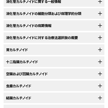
消化管カルチノイドに関する一般情報
消化管カルチノイドの細胞分類および病理学的分類
疫学
正常では、さまざまな神経内分泌細胞が消化管粘膜および粘膜下層に存在
消化管カルチノイドの病期情報
世界的には、カルチノイドの年齢調整発生率は10万人当たり約2人である。
する。消化管神経内分泌細胞のタイプ、位置、および分泌産物は十分に定義
診断時の平均年齢は61.4歳である。
カルチノイドは新たに診断
[
1
]
[
2
]
[
3
]
されており、以下の
表1
に要約されている。上述のように、各カルチノイドに
消化管カルチノイドに対する治療法選択肢の概要
される全悪性腫瘍の約0.5％を占める。
[
2
]
[
3
]
米国がん合同委員会（AJCC）の病期分類とTNMの定義
は、解剖学的位置および神経内分泌細胞のタイプに基づく特異的な組織学
的および免疫組織化学的特徴がある。しかしながら、いずれのカルチノイド
消化管カルチノイド患者に対する標準治療には、以下のものがある：
胃カルチノイド
解剖学
AJCCは、神経内分泌腫瘍を定義するためにTNM（腫瘍、リンパ節、転移）分
もそれらを高分化型神経内分泌腫瘍（NET）に分類させている病理学的特
類による病期分類を指定している。
[
1
]
[
2
]
[
3
]
[
4
]
[
5
]
[
6
]
カルチノイドはまれな、緩徐に増殖する腫瘍で、びまん性神経内分泌系の細
徴を共有している。
[
1
]
1cm未満のI型胃カルチノイドは低悪性度で浸潤リスクがきわめて低く、内視
十二指腸カルチノイド
胞に発生する。カルチノイドは、胚性腸に由来する組織に最も頻繁に起こ
鏡的粘膜切除術で切除可能である。
比較的大きいまたは浸潤性
[
1
]
[
2
]
[
3
]
胃カルチノイド
る。症例の最大25％を占める前腸カルチノイドは、肺、胸腺、胃、または近位
a
のまれな腫瘍には局所外科切除が実施されるが、胃切除が必要となるよう
十二指腸カルチノイドはまれであり、外科的治療の至適切除範囲に関するコ
空腸および回腸カルチノイド
表1．消化管神経内分泌細胞
十二指腸に生じる。症例の最大50％を占める中腸カルチノイドは、小腸、虫
手術。
な大きな多発性病変を有する症例は例外的である。年1回の内視鏡サーベ
ンセンサスは得られていない。
十二指腸カルチノイドを病理学的に診断
[
1
]
a
表2．TNM分類におけるI期の胃の神経内分泌腫瘍の定義
細胞
位置
分泌産物
垂、または近位結腸に生じる。症例の約15％を占める後腸カルチノイドは、
イランスおよび複数の胃生検を伴う頻回の胃鏡検査による経過観察が必要
された患者24人のレトロスペクティブレビューでは、大部分の腫瘍（89％）が
型
小腸カルチノイド患者の58％～64％は、診断時に所属リンパ節または肝臓
虫垂カルチノイド
ソマトスタチンアナログ。
遠位結腸または直腸に生じる。
この他の原発部位としては、胆嚢、腎臓、
[
4
]
病
TNM
説明
であり、ソマトスタチンアナログによる治療で再発が予防される。
[
4
]
直径2cm未満で、ほとんど（85％）が粘膜または粘膜下層にとどまっていた。
G細胞
幽門洞および十二指腸
ガストリン
に転移性病変を有する。
早期の外科的治療には、腸管への血管供給を
[
1
]
肝臓、膵臓、卵巣、および精巣が挙げられる。
[
3
]
[
4
]
[
5
]
期
リンパ節転移はリンパ節を検査された13人の患者のうち7人（54％）の手術
ECL細
胃底部および胃体部
ヒスタミン
維持し、腸管切除術を限定するために楔状切除による腸間膜の切除と腸間
虫垂カルチノイドの約90％は1cm未満であり、虫垂根部にはみられない；こ
結腸カルチノイド
インターフェロン。
II型胃カルチノイドについて、手術では高ガストリン血症の発生源の切除に
胞
I
T1、N0、
T1 = 粘膜固有層または粘膜下層に浸潤し、大きさが1cm以下
標本で同定されたが、この中には腫瘍が粘膜下層にとどまり、腫瘍径が1cm
膜動脈および静脈周囲のリンパ節転移の切除を含めるべきである。
肉
[
2
]
うした腫瘍は、虫垂切除術により一貫して治癒が得られる。
[
1
]
消化管カルチノイド（特に、小腸カルチノイド）は、しばしば他のがんと関連し
b
焦点が当てられており、典型的には、多発性内分泌腫瘍1型患者においてリ
M0
である。
D細胞
胃、十二指腸、空腸、結腸、および直
ソマトスタチン