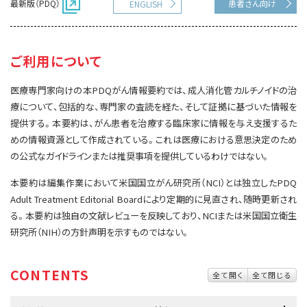
最新版（PDQ）
患者さん向け
ENGLISH
サイト内検索
お問い合わせ
遺伝学的情報
統合、代替、補完療法
ご利用について
医療専門家向けの本PDQがん情報要約では、成人消化管カルチノイドの治
療について、包括的な、専門家の査読を経た、そして証拠に基づいた情報を
提供する。本要約は、がん患者を治療する臨床家に情報を与え支援するた
めの情報資源として作成されている。これは医療における意思決定のため
の公式なガイドラインまたは推奨事項を提供しているわけではない。
本要約は編集作業において米国国立がん研究所（NCI）とは独立したPDQ
Adult Treatment Editorial Boardにより定期的に見直され、随時更新され
る。本要約は独自の文献レビューを反映しており、NCIまたは米国国立衛生
研究所（NIH）の方針声明を示すものではない。
CONTENTS
全て開く
全て閉じる