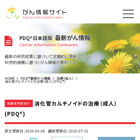
このサイトについて
最新がん情報
PDQ®日本語版
About Cancer Information Japan
Cancer Information Summaries
ご利用規約
がんの種類
最新の研究成果に基づいて定期的に更新している、
Cancer Types
プライバシーポリシー
科学的根拠に基づくがん情報の要約です。
お問い合わせ
脳神経
泌尿器
内分泌
最新がん情報
HOME
PDQ®最新がん情報
治療（成人）
消化管カルチノイドの治療（成人）(PDQ®)
Summaries
寄附・協賛のお願い
眼
婦人科
原発不明
寄附・協賛一覧
頭頸部
皮膚
治療（成人）
がん用語辞書
小児
消化管カルチノイドの治療（成人）
沿革
Dictionary
医療専門家向け
呼吸器
骨軟部
治療（小児）
支持療法と緩和ケア
(PDQ®)
関連リンク
支持療法と緩和ケア
乳腺
造血器
お知らせ一覧
補完代替医療
News
スクリーニング（検診）
消化管
AIDs関連
原文更新日：2020-05-08
翻訳更新日：2020-07-31
予防
肝胆膵
胚細胞
全般